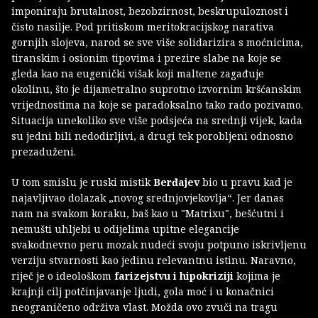
imponiraju brutalnost, bezobzirnost, beskrupuloznost i
čisto nasilje. Pod pritiskom meritokracijskog narativa
gornjih slojeva, narod se sve više solidarizira s moćnicima,
tiranskim i osionim tipovima i prezire slabe na koje se
gleda kao na eugenički višak koji maltene zagađuje
okolinu, što je dijametralno suprotno izvornim kršćanskim
vrijednostima na koje se paradoksalno tako rado pozivamo.
Situacija unekoliko sve više podsjeća na srednji vijek, kada
su jedni bili nedodirljivi, a drugi tek porobljeni odnosno
prezaduženi.
U tom smislu je ruski mistik
Berđajev
bio u pravu kad je
najavljivao dolazak „novog srednjovjekovlja“. Jer danas
nam na svakom koraku, baš kao u "Matrixu", bešćutni i
nemušti uhljebi u odijelima upitne elegancije
svakodnevno peru mozak nudeći svoju potpuno iskrivljenu
verziju stvarnosti kao jedinu relevantnu istinu. Naravno,
riječ je o ideološkom
farizejstvu i hipokriziji
kojima je
krajnji cilj potčinjavanje ljudi, gola moć i u konačnici
neograničeno održiva vlast. Možda ovo zvuči na tragu