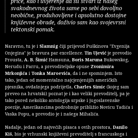
priče, kao i uvjerenje da su stvari iz našeg
svakodnevnog života same po sebi dovoljno
neobične, produhovljene i apsolutno dostojne
književne obrade, doživio sam kao svojevrsni
tektonski pomak.
Naravno, tu je i
Slamnig
čiji prijevod Puškinova "Evgenija
Onjegina" je bravura par excellence.
Tin Ujević
je prevodio
Prousta,
A. B. Šimić
Hamsuna,
Boris Maruna
Bukowskog,
Nerudu i Parru, a prevoditeljske opuse
Zvonimira
Mrkonjića
i
Tonka Maroevića
, da i ne spominjem. Isto
tako, jedan od momentalno najcjenjenijih američkih
pjesnika, ovdašnjega podrijetla,
Charles Simic
(kojeg sam
preveo na hrvatski) poznat je i kao veliki prevoditelj, pa je
tako pored nekoliko antologija srpske i jugoslavenske
poezije, Amerikancima podrobnije približio Novicu Tadića i
Vaska Popu, a prevodio je i našega Mihalića.
Nadalje, jedan od najvećih pisaca s ovih prostora,
Danilo
Kiš
, bio je vrhunski književni prevoditelj s francuskoga i