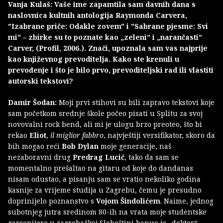
Vanja Kulaš: Vaše ime zapamtila sam davnih dana s
naslovnica kultnih antologija Raymonda Carvera,
"Izabrane priče: Odakle zovem" i "Sabrane pjesme: Svi
mi" – zbirke su to poznate kao „zeleni” i „narančasti”
Carver, (Profil, 2006.). Znači, upoznala sam vas najprije
kao književnog prevoditelja. Kako ste krenuli u
prevođenje i što je bilo prvo, prevoditeljski rad ili vlastiti
autorski tekstovi?
Damir Šodan:
Moji prvi stihovi su bili zapravo tekstovi koje
sam početkom srednje škole počeo pisati u Splitu za svoj
novovalni rock bend, ali mi je ulogu brzo preoteo, što bi
rekao
Eliot
,
il miglior fabbro
, najvještiji versifikator, skoro da
bih mogao reći
Bob Dylan
moje generacije, naš
nezaboravni drug
Predrag Lucić
, tako da sam se
momentalno prešaltao na gitaru od koje do dandanas
nisam odustao, a pisanju sam se vratio nekoliko godina
kasnije za vrijeme studija u Zagrebu, čemu je presudno
doprinijelo poznanstvo s
Vojom Šindolićem
. Naime, jednog
subotnjeg jutra sredinom 80-ih na vrata moje studentske
garsonijere u zagrebačkoj Sloboštini banuo je „doktor“