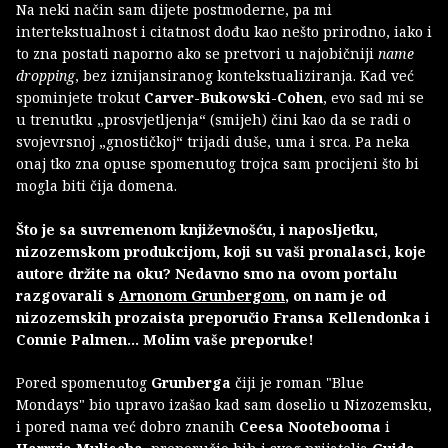
Na neki način sam dijete postmoderne, pa mi
intertekstualnost i citatnost dođu kao nešto prirodno, iako i
to zna postati naporno ako se pretvori u najobičniji
name
dropping
, bez iznijansiranog kontekstualiziranja. Kad već
spominjete trokut
Carver-Bukowski-Cohen
, evo sad mi se
u trenutku „prosvjetljenja“ (smijeh) čini kao da se radi o
svojevrsnoj „gnostičkoj“ trijadi duše, uma i srca. Pa neka
onaj tko zna opuse spomenutog trojca sam procijeni što bi
mogla biti čija domena.
Što je sa suvremenom književnošću, i naposljetku,
nizozemskom produkcijom, koji su vaši pronalasci, koje
autore držite na oku? Nedavno smo na ovom portalu
razgovarali s
Arnonom Grunbergom
, on nam je od
nizozemskih prozaista preporučio Fransa Kellendonka i
Connie Palmen… Molim vaše preporuke!
Pored spomenutog
Grunberga
čiji je roman "Blue
Mondays" bio upravo izašao kad sam doselio u Nizozemsku,
i pored nama već dobro znanih
Ceesa Nootebooma
i