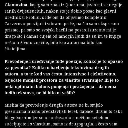
Glamuzina
, kojeg sam znao iz Quoruma, javio mi se negdje
ranih dvijetisućitih, nakon što je dobio posao kao glavni
urednik u Profilu, s idejom da objavimo kompletnu
Carverovu poeziju i izabrane priče, na što sam ekspresno
pristao, pa smo se svojski bacili na posao. Izuzetno mi je
drago što i danas čujem od mnogih ljudi da su im te knjige
nešto u životu značile, bilo kao autorima bilo kao
čitateljima.
Prevođenje i uređivanje tuđe poezije, koliko je to opasno
za pjesnika? Koliko u bavljenju tekstovima drugih
autora, a to je kod vas često, intenzivno i cjeloživotno,
osjećate manjak prostora za vlastito stvaranje? Ili je to
neki optimalni balans punjenja i pražnjenja – da nema
tuđih tekstova, ne bi bilo ni vaših?
Mislim da prevođenje drugih autora ne bi smjelo
pjesnicima nužno predstavljati teret, dapače, držim to čak i
blagotvornim jer se u suočavanju s nečijim svijetom
sučeljujete i s vlastitim, samo iz drugog ugla, i često vam