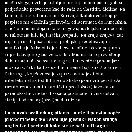
mađarskoga, i vrlo je ozbiljno pristupao tom poslu, gotovo
podjednako posvećeno kao da radi na vlastitim djelima. Na
koncu, da ne zaboravimo i
Borivoja Radakovića
koji je
potpisao niz odličnih prijevoda, od Kerouaca do Kureishija,
a nešto nemam dojam da je njegov spisateljski elan poradi
te rabote na bilo koji način propatio. Na kraju krajeva, zar
nije u prirodi pisaca da se protejski preobličavaju i
mimikriraju kako bi istjerali sve te silne i često potpuno
suprotstavljene glasove iz sebe? Mislim da je prevođenje
dobar način da se ostane u igri, ili u
zoni
žargonom jazz
muzičara, čak i kad se osobno i nema bog-zna-što za reći.
Osim toga, književnost je zapravo oduvijek i bila
intertekstualna (od Biblije do Shakespearovih persiflaža
raznih renesansnih i antičkih predložaka) tako da su,
paradoksalno, neke od zasada postmodernizma ustvari
starije i od samog (pred)modernizma.
I nastavak prethodnog pitanja – može li poeziju uopće
prevoditi netko tko i sam nije pjesnik? Nakon studija
anglistike i povijesti kako ste se našli u Haagu i