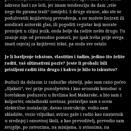
iskreno baš i ne leži, jer imam tendenciju da dam „više
nego što pjesma traži“ (smijeh). S druge strane, ako ste se
poduhvatili književnog prevođenja, a ne možete locirati ili
sondirati autorski glas, ili pogoditi registar koji morate
prenijeti u ciljni jezik, onda bolje da radite nešto drugo. Tu
znanje nije od presudne pomoći, jer ipak treba prije svega
imati osjećaj za književni tekst, pa onda sve ostalo.
Je li bavljenje tekstom, vlastitim i tuđim, jedino što želite
raditi, vaš ultimativni poziv? Jeste li probali/ bili
prisiljeni raditi išta drugo i kakvo je bilo to iskustvo?
Budući da dolazim iz radničke obitelji, jako sam rano počeo
„šljakati“, već prije punoljetstva i kao sezonski konobar u
hotelskom poduzeću u Brelima kod Makarske, a bio sam i
kolporter, omladinski novinar, postavljao sam s ocem
električne instalacije, davao instrukcije, vodio sam
skladište, vozio viljuškar, svirao gaže i radio kao nastavnik
u srednjoj i osnovnoj školi, a kao prevoditelj, prevodio sam
svugdje, po zatvorima, na misijama, u avionima, na