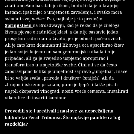
znati umješno baratati jezikom, budući da je u krajnjoj
instanci ipak riječ o umjetnosti zavođenja, i svatko mora
svladati svoj
métier
. Evo, najbolje je to predočio
Springsteen
na Broadwayju, kad je rekao da je cijeloga
života pjevao o radničkoj klasi, a da nije sastavio jedan
prosječan radni dan u životu, jer je odmah počeo svirati.
Ali je zato kroz dominantni lik svoga oca apsorbirao čitav
jedan svijet kojemu on sam generacijski nikada i nije
pripadao, ali ga je svejedno uspješno aproprirao i
transformirao u umjetničke svrhe. Čini mi se da često
zaboravljamo koliko je umjetnost zapravo „umjetna“, inače
bi se valjda zvala „priroda i društvo“ (smijeh). Ali da
zbrojim i iskreno priznam, puno je ljepše i lakše pisati
negoli okopavati vinograd, nositi vreće cementa, instalirati
vikendice ili tovariti kamione.
Prevodili ste i uređivali i naslove za neprežaljenu
biblioteku Feral Tribunea. Što najživlje pamtite iz tog
razdoblja?