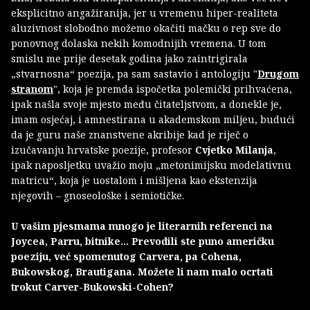
eksplicitno angažiranija, jer u vremenu hiper-realiteta
aluzivnost slobodno možemo okačiti mačku o rep sve do
ponovnog dolaska nekih komodnijih vremena. U tom
smislu me prije desetak godina jako zaintrigirala
„stvarnosna“ poezija, pa sam sastavio i antologiju "
Drugom
stranom
", koja je premda ispočetka polemički prihvaćena,
ipak našla svoje mjesto među čitateljstvom, a donekle je,
imam osjećaj, i amnestirana u akademskom miljeu, budući
da je guru naše znanstvene akribije kad je riječ o
izučavanju hrvatske poezije, profesor
Cvjetko Milanja
,
ipak naposljetku uvažio moju „metonimijsku modelativnu
matricu“, koja je uostalom i mišljena kao ekstenzija
njegovih – gnoseološke i semiotičke.
U vašim pjesmama mnogo je literarnih referenci na
Joycea, Parru, bitnike... Prevodili ste puno američku
poeziju, već spomenutog Carvera, pa Cohena,
Bukowskog, Brautigana. Možete li nam malo ocrtati
trokut Carver-Bukowski-Cohen?