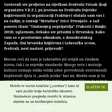
Gostovali ste proljetos na riječkom festivalu Vrisak (koji
organizira V.B.Z.), pa jesenas na Festivalu Svjetske
književnosti (u organizaciji Frakture) slušala sam vas i
na radiju, u emisiji "Metafora" Ivice Prtenjače, a sad
ponovo čitam "Unutarnjeg neprijatelja" (Vuković i Runjić,
2018), uglavnom, itekako ste prisutni u Hrvatskoj. Kako
vam se s prostornim odmakom, s demokratskog
Zapada, čini hrvatska književna i izdavačka scena,
festivali, novi naslovi, prijevodi?
Moram reći da nam je izdavaštvo još uvijek na visokom
nivou, čak i za svjetske standarde. Mnogo veće i moćnije
kulture nemaju toliko veliki izbor prevedenih suvremenih
književnih djela iz „malih jezika“ kao mi. Možda nam je tu
paradoksalno opet najbliža Srbija, s tom razlikom da je kod
Mvinfo.hr koristi kolačiće („cookies“) kako bi
njih situacija teža jer izdavači uopće tako lako ne dobijaju
SLAŽEM SE
vam pružio bolje korisničko iskustvo.
potpore za knjige, a naše Ministarstvo kulture svojim
Nastavkom pregleda mvinfo.hr stranica
potporama vrlo širokogrudno izlazi u susret čak i velikim
slažete se sa korištenjem kolačića.
Više
nakladnicima, što je zapravo presedan. Tu situacija u nekoj
informacija
mjeri donekle podsjeća na vrijeme socijalizma. Što je dobro,