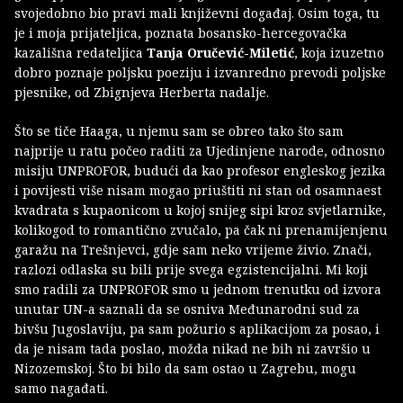
svojedobno bio pravi mali književni događaj. Osim toga, tu
je i moja prijateljica, poznata bosansko-hercegovačka
kazališna redateljica
Tanja Oručević-Miletić
, koja izuzetno
dobro poznaje poljsku poeziju i izvanredno prevodi poljske
pjesnike, od Zbignjeva Herberta nadalje.
Što se tiče Haaga, u njemu sam se obreo tako što sam
najprije u ratu počeo raditi za Ujedinjene narode, odnosno
misiju UNPROFOR, budući da kao profesor engleskog jezika
i povijesti više nisam mogao priuštiti ni stan od osamnaest
kvadrata s kupaonicom u kojoj snijeg sipi kroz svjetlarnike,
kolikogod to romantično zvučalo, pa čak ni prenamijenjenu
garažu na Trešnjevci, gdje sam neko vrijeme živio. Znači,
razlozi odlaska su bili prije svega egzistencijalni. Mi koji
smo radili za UNPROFOR smo u jednom trenutku od izvora
unutar UN-a saznali da se osniva Međunarodni sud za
bivšu Jugoslaviju, pa sam požurio s aplikacijom za posao, i
da je nisam tada poslao, možda nikad ne bih ni završio u
Nizozemskoj. Što bi bilo da sam ostao u Zagrebu, mogu
samo nagađati.