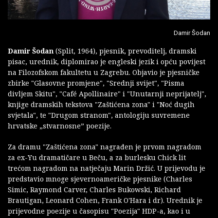
Damir Šodan
Damir Šodan
(Split, 1964), pjesnik, prevoditelj, dramski
pisac, urednik, diplomirao je engleski jezik i opću povijest
na Filozofskom fakultetu u Zagrebu. Objavio je pjesničke
zbirke "Glasovne promjene", "Srednji svijet", "Pisma
divljem Skitu", "Café Apollinaire" i "Unutarnji neprijatelj",
knjige dramskih tekstova "Zaštićena zona" i "Noć dugih
svjetala", te "Drugom stranom", antologiju suvremene
hrvatske „stvarnosne” poezije.
Za dramu "Zaštićena zona" nagrađen je prvom nagradom
za ex-Yu dramatičare u Beču, a za burlesku Chick lit
trećom nagradom na natječaju Marin Držić. U prijevodu je
predstavio mnoge sjevernoameričke pjesnike (Charles
Simic, Raymond Carver, Charles Bukowski, Richard
Brautigan, Leonard Cohen, Frank O'Hara i dr). Urednik je
prijevodne poezije u časopisu "Poezija" HDP-a, kao i u