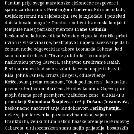
Pamtim prije svega maratonske cjelonoćne razgovore i
sjajnu zafrkanciju s
Predragom Lucićem
. Bili smo mladi,
uvijek spremni na zajebanciju, sve je izgledalo, i ponekad
doista bivalo, moguće. Pamtim i odlični francuski konjak i
tompuse našeg pariškog mentora
Frane Cetinića
,
beskonačne kolutove dima Winston cigareta, drniški pršut
i vino iz viške vinarije, nestrpljivo i napeto iščekivanje da li
će nam netko odgovoriti iz tabora Leonarda Cohena, kad
smo naumili objaviti "Divne gubitnike", crnobijelu
naslovnicu prvog Carvera, zahtjevno uređivanje Isaiah
Berlina, radost kad smo saznali da ćemo uspjeti objaviti
Kiša, Johna Fantea, Ernsta Jüngera, oduševljenje
Koščecovim prvim romanom, "Otok pod morem", kao našim
prvim autentičnim otkrićem, Feralov kombi u Gajevoj pun
mojih drama pred premijeru "Zaštićene zone" u ZKM-u u
produkciji
Slobodana Šnajdera
i režiji
Dušana Jovanovića
,
beskonačno nazdravljanje Šindolićevom
Ferlinghettiju
,
neke sjajne terevenke po stanovima nakon sajma u
Frankfurtu, veliki tulum nakon haaške premijere Feralovog
Cabareta, u nizozemskom stanu mojih prijatelja, bosanskih