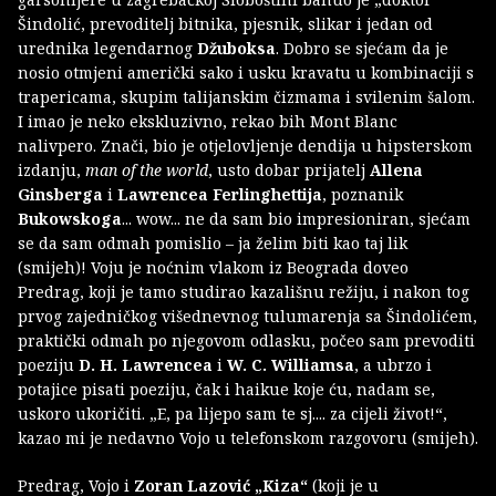
Šindolić, prevoditelj bitnika, pjesnik, slikar i jedan od
urednika legendarnog
Džuboksa
. Dobro se sjećam da je
nosio otmjeni američki sako i usku kravatu u kombinaciji s
trapericama, skupim talijanskim čizmama i svilenim šalom.
I imao je neko ekskluzivno, rekao bih Mont Blanc
nalivpero. Znači, bio je otjelovljenje dendija u hipsterskom
izdanju,
man of the world
, usto dobar prijatelj
Allena
Ginsberga
i
Lawrencea Ferlinghettija
, poznanik
Bukowskoga
... wow... ne da sam bio impresioniran, sjećam
se da sam odmah pomislio – ja želim biti kao taj lik
(smijeh)! Voju je noćnim vlakom iz Beograda doveo
Predrag, koji je tamo studirao kazališnu režiju, i nakon tog
prvog zajedničkog višednevnog tulumarenja sa Šindolićem,
praktički odmah po njegovom odlasku, počeo sam prevoditi
poeziju
D. H. Lawrencea
i
W. C. Williamsa
, a ubrzo i
potajice pisati poeziju, čak i haikue koje ću, nadam se,
uskoro ukoričiti. „E, pa lijepo sam te sj.... za cijeli život!“,
kazao mi je nedavno Vojo u telefonskom razgovoru (smijeh).
Predrag, Vojo i
Zoran Lazović „Kiza“
(koji je u