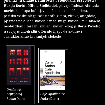
pjesnika,
Hamdije Demirovića
i
Slobodana Blagojevića
,
Hasiju Borić
i
Mileta Stojića
dok pjevaju Indexe,
Ahmeda
Burića
koji lupa bubnjeve po loncima i poklopcima,
pamtim zvuke blago raštimanih gitara, viceve, anegdote,
pjesme i pošalice i smijeh, iznad svega smijeh... taj ubitačni,
neobuzdani i zarazni smijeh, smijeh kojeg je
Boris Pavelić
u svojoj
monografiji o Feralu
lijepo detektirao i
okarakterizirao kao smijeh slobode.
Unutarnji
neprijatelj
Cafe Apollinaire
Šodan Damir
Šodan Damir