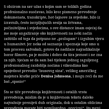
S obzirom na sav užas s kojim sam se tolikih godina
profesionalno suočavao, bilo kroz pismeno prevođenje
dokumenata, transkripte, hot-lajnove za svjedoke, bilo iz
izravnih, često iscrpljujućih sesija sa žrtvama,
počiniteljima i svjedocima, s ove distance imam osjećaj da
me moje angažiranje oko književnosti na neki način
zaštitilo od toga da potpuno ne „prolupam“ i izgubim vjeru
u humanitet. Jer neka od saznanja i spoznaja koje smo u
tom procesu sažvakali, gotovo da nadilaze najradikalnije
horor filmove, pa je možda i dobro da šira javnost i ne zna
za njih. Sjećam se da sam baš tijekom jednog zaguljenog
profesionalnog razdoblja noćima i vikendima kao
opsjednut prevodio "Isusovog sina", velikog američkog
majstora kratke priče
Denisa Johnsona
, i mogu reći da me
baš „spasio!“
Što se tiče prevođenja književnosti i ostalih vrsta
prevođenja, mislim da je u književnom tekstu daleko
najvažnije prenijeti duh originala, dok u ostalim oblicima
prevođenja morate biti nemilosrdno „precizni“, što meni