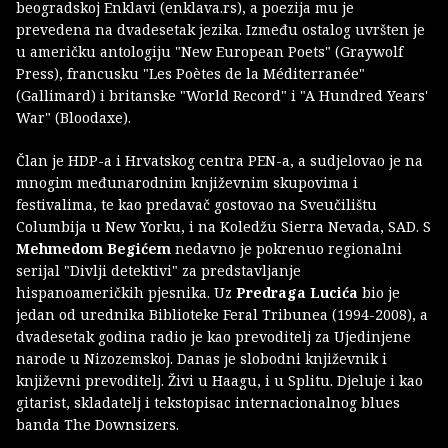
beogradskoj Enklavi (enklava.rs), a poezija mu je
prevedena na dvadesetak jezika. Između ostalog uvršten je
u američku antologiju "New European Poets" (Graywolf
Press), francusku "Les Poètes de la Méditerranée"
(Gallimard) i britanske "World Record" i "A Hundred Years'
War" (Bloodaxe).
Član je HDP-a i Hrvatskog centra PEN-a, a sudjelovao je na
mnogim međunarodnim književnim skupovima i
festivalima, te kao predavač gostovao na Sveučilištu
Columbija u New Yorku, i na Koledžu Sierra Nevada, SAD. S
Mehmedom Begićem
nedavno je pokrenuo regionalni
serijal "Divlji detektivi" za predstavljanje
hispanoameričkih pjesnika. Uz
Predraga Lucića
bio je
jedan od urednika Biblioteke Feral Tribunea (1994-2008), a
dvadesetak godina radio je kao prevoditelj za Ujedinjene
narode u Nizozemskoj. Danas je slobodni književnik i
književni prevoditelj. Živi u Haagu, i u Splitu. Djeluje i kao
gitarist, skladatelj i tekstopisac internacionalnog blues
banda The Downsizers.