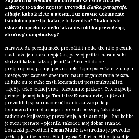
zaposlili na Međunarodnom sudu za ratne zločine?
Kakvo je to radno mjesto? Prevoditi
članke, paragrafe,
alineje
, kako kažete u pjesmi, i uz pravne dokumente
istodobno poeziju, kako je to izvedivo? I kako biste
iskazali opreku između takva dva oblika prevođenja,
stručnog i umjetničkog?
Naravno da poeziju može prevoditi i netko tko nije pjesnik,
mada ako je u tome uspješan, po svoj prilici mora u sebi
skrivati kakvu-takvu pjesničku žicu. Ali da ne
pretjerujemo, pa nije poezija neko tajno posvećeno znanje i
imanje, već zapravo specifični način organiziranja teksta.
Ili kako su to suho znali konstatirati poststrukturalisti –
riječ je tek o jednoj vrsti „tekstualne prakse“. Evo, najbolji
primjer je moj kolega
Tomislav Kuzmanović
, književni
prevoditelj sjevernoameričkog obrazovanja, koji
fenomenalno u oba smjera prevodi poeziju, čak i drži
radionice književnog prevođenja, a da sam nije – bar koliko
je meni poznato – pjesnik. Također, moj dobar znanac,
bosanski prevoditelj
Zoran Mutić
, izvanredno je prevodio
grčke pjesnike, a naročito Jorgosa Seferisa, čiji prijevod je