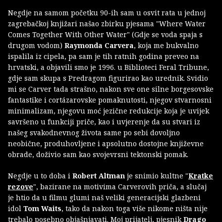
Negdje na samom početku 90-ih sam u osvit rata u jednoj
zagrebačkoj knjižari našao zbirku pjesama "Where Water
Comes Together With Other Water" (Gdje se voda spaja s
drugom vodom)
Raymonda Carvera
, koja me bukvalno
ispalila iz cipela, pa sam je tih ratnih godina preveo na
hrvatski, a objavili smo je 1996. u Biblioteci Feral Tribune,
gdje sam skupa s Predragom figurirao kao urednik. Svidio
mi se Carver tada strašno, nakon sve one silne borgesovske
fantastike i cortázarovske pomaknutosti, njegov stvarnosni
minimalizam, njegovu moć jezične redukcije koja je uvijek
savršeno u funkciji priče, kao i uvjerenje da su stvari iz
našeg svakodnevnog života same po sebi dovoljno
neobične, produhovljene i apsolutno dostojne književne
obrade, doživio sam kao svojevrsni tektonski pomak.
Negdje u to doba i
Robert Altman
je snimio kultne "
Kratke
rezove
", bazirane na motivima Carverovih priča, a slučaj
je htio da u filmu glumi naš veliki generacijski glazbeni
idol
Tom Waits
, tako da nakon toga više nikome ništa nije
trebalo posebno objašnjavati. Moj prijatelj, pjesnik
Drago