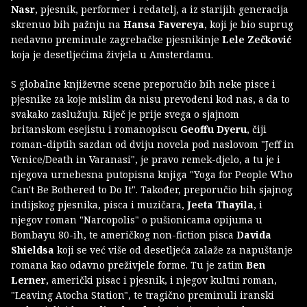
Nasr
, pjesnik, performer i redatelj, a iz starijih generacija
skrenuo bih pažnju na
Hansa Favereya
, koji je bio suprug
nedavno preminule zagrebačke pjesnikinje
Lele Zečković
koja je desetljećima živjela u Amsterdamu.
S globalne književne scene preporučio bih neke pisce i
pjesnike za koje mislim da nisu prevođeni kod nas, a da to
svakako zaslužuju. Riječ je prije svega o sjajnom
britanskom esejistu i romanopiscu
Geoffu Dyeru
, čiji
roman-diptih sazdan od dviju novela pod naslovom "Jeff in
Venice/Death in Varanasi", je pravo remek-djelo, a tu je i
njegova urnebesna putopisna knjiga "Yoga for People Who
Can't Be Bothered to Do It". Također, preporučio bih sjajnog
indijskog pjesnika, pisca i muzičara,
Jeeta Thayila
, i
njegov roman "Narcopolis" o pušionicama opijuma u
Bombayu 80-ih, te američkog non-fiction pisca
Davida
Shieldsa
koji se već više od desetljeća zalaže za napuštanje
romana kao odavno preživjele forme. Tu je zatim
Ben
Lerner
, američki pisac i pjesnik, i njegov kultni roman,
"Leaving Atocha Station", te tragično preminuli iranski