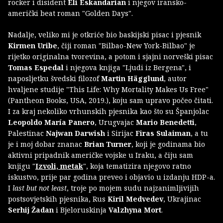
rocker i disident
Eli Eskandarian
i njegov iransko-
američki beat roman "Golden Days".
Nadalje, veliko mi je otkriće bio baskijski pisac i pjesnik
Kirmen Uribe
, čiji roman "Bilbao-New York-Bilbao" je
rijetko originalna tvorevina, a potom i sjajni norveški pisac
Tomas Espedal
i njegova knjiga "Ljudi iz Bergena", i
naposljetku švedski filozof
Martin Hägglund
, autor
hvaljene studije "This Life: Why Mortality Makes Us Free"
(Pantheon Books, USA, 2019.), koju sam upravo počeo čitati.
I za kraj nekoliko vrhunskih pjesnika kao što su Španjolac
Leopoldo María Panero
, Urugvajac
Mario Benedetti
,
Palestinac
Najwan Darwish
i Sirijac
Firas Sulaiman
, a tu
je i moj dobar znanac
Brian Turner
, koji je godinama bio
aktivni pripadnik američke vojske u Iraku, a čiju sam
knjigu "
Izvoli, metak
", koja tematizira njegovo ratno
iskustvo, prije par godina preveo i objavio u izdanju HDP-a.
I
last but not least
, troje po mojem sudu najzanimljivijih
postsovjetskih pjesnika, Rus
Kiril Medvedev
, Ukrajinac
Serhij Žadan
i Bjeloruskinja
Valzhyna Mort
.