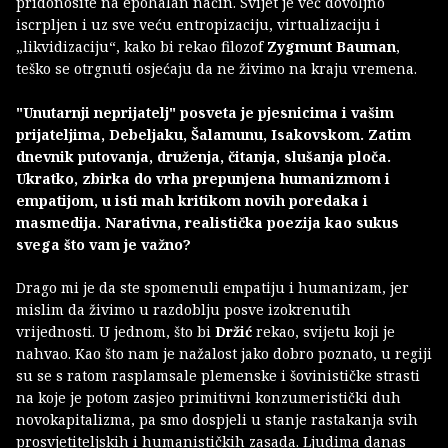
pridonosite na epohalan način. Svijet je već dovoljno
iscrpljen i uz sve veću entropizaciju, virtualizaciju i
„likvidizaciju“, kako bi rekao filozof
Zygmunt Bauman
,
teško se otrgnuti osjećaju da ne živimo na kraju vremena.
"Unutarnji neprijatelj" posveta je pjesnicima i vašim
prijateljima, Debeljaku, Šalamunu, Isakovskom. Zatim
dnevnik putovanja, druženja, čitanja, slušanja ploča.
Ukratko, zbirka do vrha prepunjena humanizmom i
empatijom, u isti mah kritikom novih poredaka i
masmedija. Narativna, realistička poezija kao sukus
svega što vam je važno?
Drago mi je da ste spomenuli empatiju i humanizam, jer
mislim da živimo u razdoblju posve izokrenutih
vrijednosti. U jednom, što bi
Držić
rekao, svijetu koji je
nahvao. Kao što nam je nažalost jako dobro poznato, u regiji
su se s ratom rasplamsale plemenske i šovinističke strasti
na koje je potom zasjeo primitivni konzumeristički duh
novokapitalizma, pa smo dospjeli u stanje rastakanja svih
prosvjetiteljskih i humanističkih zasada. Ljudima danas