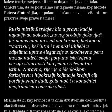
kakve teorije zavjere, ali imam dojam da je zaista tako.
Cinički um, da se poslužimo sintagmom njemačkog filozofa
Petera Sloterdijka
, napokon je došao na svoje i više niti ne
prikriva svoje prave namjere.
Ruski mistik Berđajev bio u pravu kad je
najavljivao dolazak „novog srednjovjekovlja“.
Jer danas nam na svakom koraku, baš kao u
"Matrixu", bešćutni i nemušti uhljebi u
odijelima upitne elegancije svakodnevno peru
mozak nudeći svoju potpuno iskrivljenu
verziju stvarnosti kao jedinu relevantnu
istinu. Naravno, riječ je o ideološkom
farizejstvu i hipokriziji kojima je krajnji cilj
potčinjavanje ljudi, gola moć i u konačnici
neograničeno održiva vlast.
Mislim da bi književnost u takvim društvenim okolnostima,
ako želi ostati subverzivna, kakva je na neki način oduvijek
bila, trebala biti transparentnija i direktnija, ako već ne i