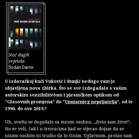
Noć dugih
svjetala
Šodan Damir
U izdavačkoj kući Vuković i Runjić nedugo vam je
objavljena nova zbirka. Što se sve izdogađalo s vašim
autorskim senzibilitetom i pjesničkom optikom od
"Glasovnih promjena" do "
Unutarnjeg neprijatelja
", od te
1996. do ove 2019.?
Uh, svašta se događalo sa mnom osobno, „živio sam život“,
što se veli, čak i u trenucima kad se stjecao dojam da se
nisam osobito ni trudio da to činim. Uglavnom, prošao sam