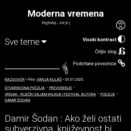
Moderna vremena
Pogledaj... sve je puno knjiga.
Sve teme
Visoki kontrast
Čitljiv slog
Podcrtane poveznice
RAZGOVOR
• Piše:
VANJA KULAŠ
• 03.01.2020.
STVARNOSNA POEZIJA
PREVOĐENJE
VRISAK - RIJEČKI SAJAM KNJIGA I FESTIVAL AUTORA
POEZIJA
DAMIR ŠODAN
Damir Šodan : Ako želi ostati
subverzivna, književnost bi