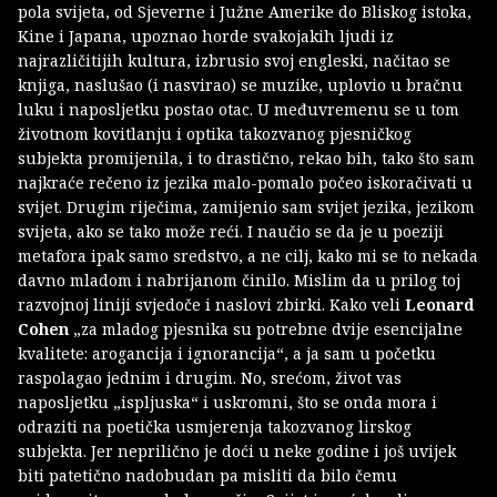
pola svijeta, od Sjeverne i Južne Amerike do Bliskog istoka,
Kine i Japana, upoznao horde svakojakih ljudi iz
najrazličitijih kultura, izbrusio svoj engleski, načitao se
knjiga, naslušao (i nasvirao) se muzike, uplovio u bračnu
luku i naposljetku postao otac. U međuvremenu se u tom
životnom kovitlanju i optika takozvanog pjesničkog
subjekta promijenila, i to drastično, rekao bih, tako što sam
najkraće rečeno iz jezika malo-pomalo počeo iskoračivati u
svijet. Drugim riječima, zamijenio sam svijet jezika, jezikom
svijeta, ako se tako može reći. I naučio se da je u poeziji
metafora ipak samo sredstvo, a ne cilj, kako mi se to nekada
davno mladom i nabrijanom činilo. Mislim da u prilog toj
razvojnoj liniji svjedoče i naslovi zbirki. Kako veli
Leonard
Cohen
„za mladog pjesnika su potrebne dvije esencijalne
kvalitete: arogancija i ignorancija“, a ja sam u početku
raspolagao jednim i drugim. No, srećom, život vas
naposljetku „ispljuska“ i uskromni, što se onda mora i
odraziti na poetička usmjerenja takozvanog lirskog
subjekta. Jer neprilično je doći u neke godine i još uvijek
biti patetično nadobudan pa misliti da bilo čemu