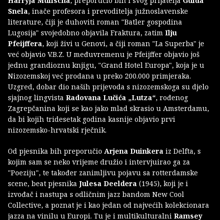
Harryja Mulischa
, preporučio bih i svog prijatelja
Guida
Snela
, inače profesora i prevoditelja južnoslavenske
literature, čiji je duhoviti roman "Batler gospodina
Lugosija" svojedobno objavila Fraktura, zatim
Ilju
Pfeijffera
, koji živi u Genovi, a čiji roman "La Superba" je
već objavio V.B.Z. U međuvremenu je Pfeijffer objavio još
jednu grandioznu knjigu, "Grand Hotel Europa", koja je u
Nizozemskoj već prodana u preko 200.000 primjeraka.
Uzgred, dobar dio naših prijevoda s nizozemskoga su djelo
sjajnog lingvista
Radovana Lučića „Lutza“
, rođenog
Zagrepčanina koji se kao jako mlad skrasio u Amsterdamu,
da bi kojih tridesetak godina kasnije objavio prvi
nizozemsko-hrvatski rječnik.
Od pjesnika bih preporučio
Arjena Duinkera
iz Delfta, s
kojim sam se neko vrijeme družio i intervjuirao ga za
"Poeziju", te također zanimljivu pojavu sa rotterdamske
scene, beat pjesnika
Julesa Deeldera
(1945), koji je i
izvođač i nastupa s odličnim jazz bandom New Cool
Collective, a poznat je i kao jedan od najvećih kolekcionara
jazza na vinilu u Europi. Tu je i multikulturalni
Ramsey