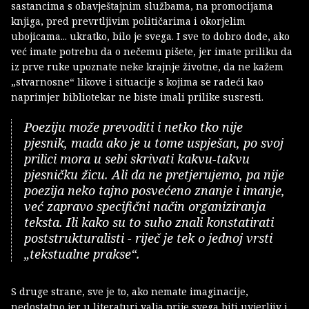
sastancima s obavještajnim službama, na promocijama
knjiga, pred prevrtljivim političarima i okorjelim
ubojicama... ukratko, bilo je svega. I sve to dobro dođe, ako
već imate potrebu da o nečemu pišete, jer imate priliku da
iz prve ruke upoznate neke krajnje životne, da ne kažem
„stvarnosne“ likove i situacije s kojima se radeći kao
naprimjer bibliotekar ne biste imali prilike susresti.
Poeziju može prevoditi i netko tko nije
pjesnik, mada ako je u tome uspješan, po svoj
prilici mora u sebi skrivati kakvu-takvu
pjesničku žicu. Ali da ne pretjerujemo, pa nije
poezija neko tajno posvećeno znanje i imanje,
već zapravo specifični način organiziranja
teksta. Ili kako su to suho znali konstatirati
poststrukturalisti - riječ je tek o jednoj vrsti
„tekstualne prakse“.
S druge strane, sve je to, ako nemate imaginacije,
nedostatno jer u literaturi valja prije svega biti uvjerljiv i