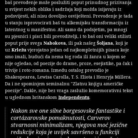
baš prevođenje može poslužiti poput prinudnog prizivanja
u svijest nekih oblika i sadržaja koji možda isijavaju iz
podsvijesti, ali nisu dovoljno osviješteni. Prevođenje je tada
u stanju isprovocirati baš tu alkemijsku transformaciju iz
latentnog u manifestno. Ali samo da podsjetim, pa mnogi
su pjesnici i pisci bili prevoditelji, i to baš oni veliki stilisti
poput prije svega
Nabokova
, ili pak našeg
Šoljana
, koji je
uz
Krležu
vjerojatno jedan od najkompletnijih pisaca koje
smo imali, budući da nema tog roda ili žanra u kojem se
nije ogledao, od poezije do drame, proze, esejistike, pa čak i
trivije i roto-romana. Između ostalog prevodio je
Shakespearea, Lewisa Carolla, T. S. Eliota i Henryja Millera.
Da i ne spominjem seminalnu "Zlatnu knjigu američke
poezije". Dakle, nije bez vraga zaslužio komemorativni tekst
u uglednom britanskom
Independentu
.
Nakon sve one silne borgesovske fantastike i
cortázarovske pomaknutosti, Carverov
stvarnosni minimalizam, njegova moć jezične
redukcije koja je uvijek savršeno u funkciji