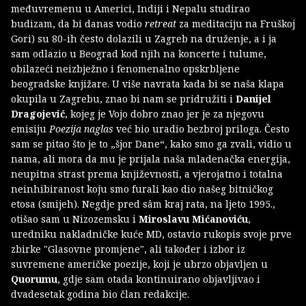
međuvremenu u Americi, Indiji i Nepalu studirao
budizam, da bi danas vodio
retreat
za meditaciju na Fruškoj
Gori) su 80-ih često dolazili u Zagreb na druženje, a i ja
sam odlazio u Beograd kod njih na koncerte i tulume,
obilazeći neizbježno i fenomenalno opskrbljene
beogradske knjižare. U više navrata kada bi se naša klapa
okupila u Zagrebu, znao bi nam se pridružiti i
Danijel
Dragojević
, kojeg je Vojo dobro znao jer je za njegovu
emisiju
Poezija naglas
već bio uradio bezbroj priloga. Često
sam se pitao što je to „šjor Dane“, kako smo ga zvali, vidio u
nama, ali mora da mu je prijala naša mladenačka energija,
neupitna strast prema književnosti, a vjerojatno i totalna
neinhibiranost koju smo furali kao dio našeg bitničkog
etosa (smijeh). Negdje pred sâm kraj rata, na ljeto 1995.,
otišao sam u Nizozemsku i
Miroslavu Mićanoviću
,
uredniku nakladničke kuće MD, ostavio rukopis svoje prve
zbirke "Glasovne promjene", ali također i izbor iz
suvremene američke poezije, koji je ubrzo objavljen u
Quorumu
, gdje sam otada kontinuirano objavljivao i
dvadesetak godina bio član redakcije.