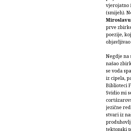
vjerojatno 
(smijeh). N
Miroslavu
prve zbirk
poezije, ko
objavljivao
Negdje na 
našao zbir
se voda sp
iz cipela, 
Biblioteci
Svidio mi s
cortázarov
jezične red
stvari iz 
produhovlj
tektonski 