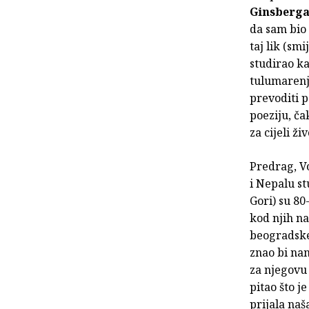
Ginsberg
da sam bio 
taj lik (sm
studirao k
tulumarenj
prevoditi 
poeziju, čak
za cijeli ž
Predrag, V
i Nepalu s
Gori) su 80
kod njih na
beogradske 
znao bi nam
za njegovu
pitao što j
prijala naš