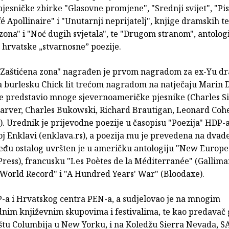
pjesničke zbirke "Glasovne promjene", "Srednji svijet", "P
fé Apollinaire" i "Unutarnji neprijatelj", knjige dramskih t
zona" i "Noć dugih svjetala", te "Drugom stranom", antolog
hrvatske „stvarnosne” poezije.
Zaštićena zona" nagrađen je prvom nagradom za ex-Yu d
a burlesku Chick lit trećom nagradom na natječaju Marin D
je predstavio mnoge sjevernoameričke pjesnike (Charles S
rver, Charles Bukowski, Richard Brautigan, Leonard Coh
). Urednik je prijevodne poezije u časopisu "Poezija" HDP-a
j Enklavi (enklava.rs), a poezija mu je prevedena na dvad
među ostalog uvršten je u američku antologiju "New Europe
ress), francusku "Les Poètes de la Méditerranée" (Gallimar
"World Record" i "A Hundred Years' War" (Bloodaxe).
P-a i Hrvatskog centra PEN-a, a sudjelovao je na mnogim
im književnim skupovima i festivalima, te kao predavač 
ištu Columbija u New Yorku, i na Koledžu Sierra Nevada, SA