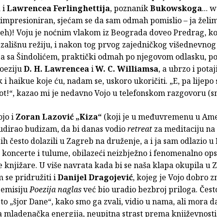
a
i
Lawrencea Ferlinghettija
, poznanik
Bukowskoga
... 
impresioniran, sjećam se da sam odmah pomislio – ja želim
ijeh)! Voju je noćnim vlakom iz Beograda doveo Predrag, ko
azališnu režiju, i nakon tog prvog zajedničkog višednevnog
a sa Šindolićem, praktički odmah po njegovom odlasku, p
poeziju
D. H. Lawrencea
i
W. C. Williamsa
, a ubrzo i potaj
 i haikue koje ću, nadam se, uskoro ukoričiti. „E, pa lijepo s
ivot!“, kazao mi je nedavno Vojo u telefonskom razgovoru (s
ojo i
Zoran Lazović „Kiza“
(koji je u međuvremenu u Ameri
tudirao budizam, da bi danas vodio
retreat
za meditaciju na
-ih često dolazili u Zagreb na druženje, a i ja sam odlazio 
 koncerte i tulume, obilazeći neizbježno i fenomenalno op
knjižare. U više navrata kada bi se naša klapa okupila u 
 se pridružiti i
Danijel Dragojević
, kojeg je Vojo dobro z
 emisiju
Poezija naglas
već bio uradio bezbroj priloga. Čest
e to „šjor Dane“, kako smo ga zvali, vidio u nama, ali mora d
a mladenačka energija, neupitna strast prema književnosti