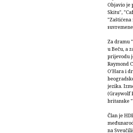
Objavio je 
Skitu", "Ca
"Zaštićena 
suvremene 
Za dramu "
u Beču, a z
prijevodu 
Raymond Ca
O'Hara i dr
beogradsko
jezika. Iz
(Graywolf P
britanske 
Član je HD
međunarodn
na Sveučil