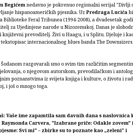
m Begićem
nedavno je pokrenuo regionalni serijal "Divlji 
vljanje hispanoameričkih pjesnika. Uz
Predraga Lucića
bi
 Biblioteke Feral Tribunea (1994-2008), a dvadesetak godi
itelj za Ujedinjene narode u Nizozemskoj. Danas je slobod
 književni prevoditelj. Živi u Haagu, i u Splitu. Djeluje i kao
i tekstopisac internacionalnog blues banda The Downsizers
Šodanom razgovarali smo o svim tim različitim segmenti
jelovanja, o njegovom autorskom, prevodilačkom i antolo
jnim poznanstvima iz svijeta knjiga i kulture, o životu i ra
, i još o mnogo toga.
aš: Vaše ime zapamtila sam davnih dana s naslovnica 
a Raymonda Carvera, "Izabrane priče: Odakle zovem" 
jesme: Svi mi" – zbirke su to poznate kao „zeleni” i