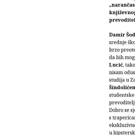
„narančast
književnog
prevoditel
Damir Šod
srednje ško
brzo preote
da bih mog
Lucić
, tak
nisam odust
studija u 
Šindoliće
studentske 
prevoditelj
Dobro se sj
s traperica
ekskluzivno
u hipsters