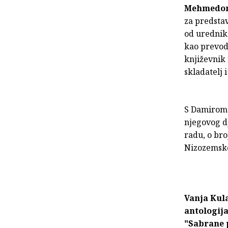
Mehmedo
za predsta
od urednika
kao prevod
književnik i
skladatelj 
S Damirom 
njegovog d
radu, o bro
Nizozemskoj
Vanja Kul
antologij
"Sabrane p