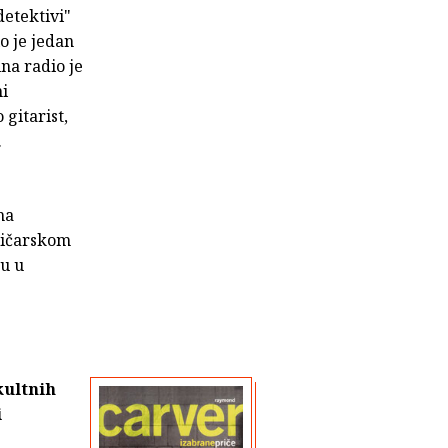
detektivi"
o je jedan
na radio je
ni
 gitarist,
.
ma
gičarskom
du u
kultnih
i