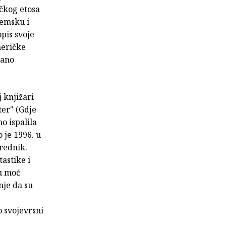
ičkog etosa
zemsku i
pis svoje
meričke
rano
 knjižari
er" (Gdje
o ispalila
o je 1996. u
rednik.
astike i
u moć
nje da su
 svojevrsni