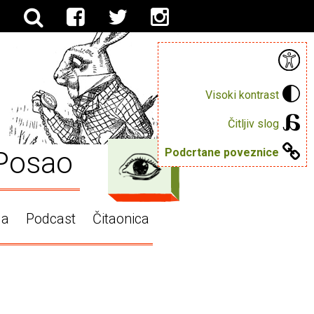
Visoki kontrast
Čitljiv slog
Posao
Podcrtane poveznice
ga
Podcast
Čitaonica