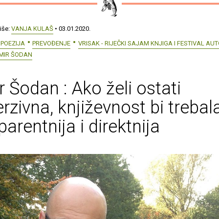
iše:
VANJA KULAŠ
• 03.01.2020.
POEZIJA
PREVOĐENJE
VRISAK - RIJEČKI SAJAM KNJIGA I FESTIVAL AU
MIR ŠODAN
 Šodan : Ako želi ostati
rzivna, književnost bi trebala
parentnija i direktnija