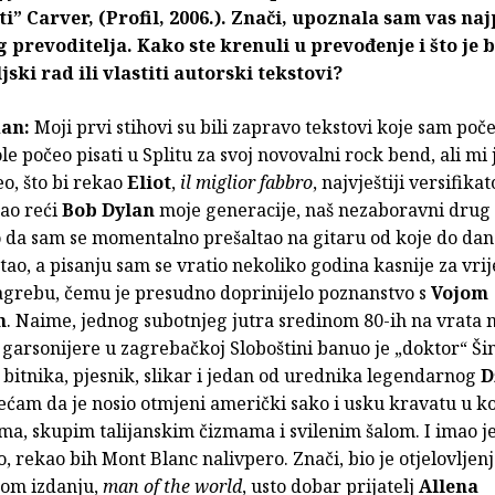
i” Carver, (Profil, 2006.). Znači, upoznala sam vas naj
 prevoditelja. Kako ste krenuli u prevođenje i što je b
jski rad ili vlastiti autorski tekstovi?
an:
Moji prvi stihovi su bili zapravo tekstovi koje sam po
le počeo pisati u Splitu za svoj novovalni rock bend, ali mi 
o, što bi rekao
Eliot
,
il miglior fabbro
, najvještiji versifika
ao reći
Bob Dylan
moje generacije, naš nezaboravni drug
o da sam se momentalno prešaltao na gitaru od koje do da
ao, a pisanju sam se vratio nekoliko godina kasnije za vri
Zagrebu, čemu je presudno doprinijelo poznanstvo s
Vojom
m
. Naime, jednog subotnjeg jutra sredinom 80-ih na vrata 
garsonijere u zagrebačkoj Sloboštini banuo je „doktor“ Šin
 bitnika, pjesnik, slikar i jedan od urednika legendarnog
D
ećam da je nosio otmjeni američki sako i usku kravatu u k
ma, skupim talijanskim čizmama i svilenim šalom. I imao j
, rekao bih Mont Blanc nalivpero. Znači, bio je otjelovljen
kom izdanju,
man of the world
, usto dobar prijatelj
Allena