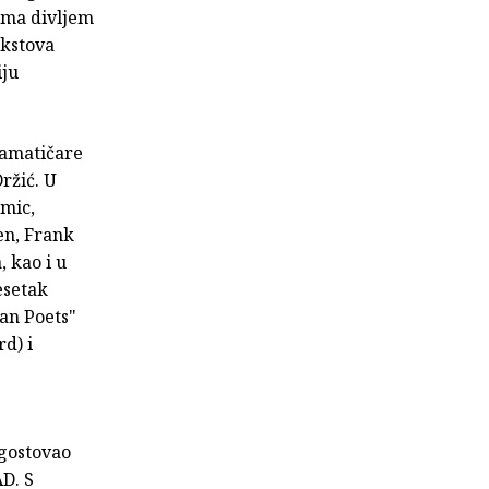
isma divljem
ekstova
iju
ramatičare
ržić. U
imic,
en, Frank
, kao i u
esetak
an Poets"
d) i
gostovao
D. S