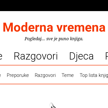
Moderna vremena
Pogledaj... sve je puno knjiga.
e
Razgovori
Djeca
e
Preporuke
Razgovori
Teme
Top lista knji