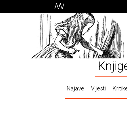
Knjig
Najave
Vijesti
Kritik