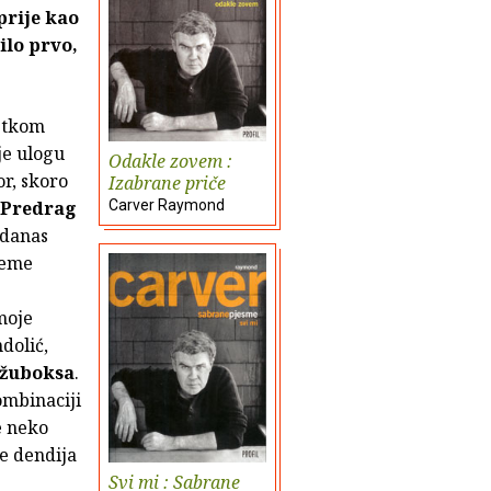
prije kao
ilo prvo,
četkom
je ulogu
Odakle zovem :
tor, skoro
Izabrane priče
Predrag
Carver Raymond
ndanas
jeme
moje
dolić,
žuboksa
.
ombinaciji
e neko
je dendija
Svi mi : Sabrane