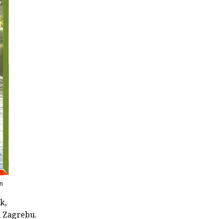
n
k,
u Zagrebu.