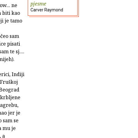
pjesme
wow... ne
Carver Raymond
 biti kao
ji je tamo
očeo sam
ice pisati
am te sj....
mijeh).
ci, Indiji
 Fruškoj
u Beograd
skrbljene
Zagrebu,
nao jer je
o sam se
a mu je
, a