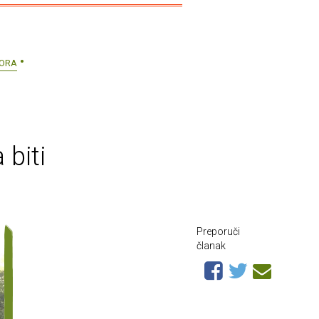
TORA
 biti
Preporuči
članak