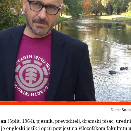
Damir Šoda
dan
(Split, 1964), pjesnik, prevoditelj, dramski pisac, uredni
je engleski jezik i opću povijest na Filozofskom fakultetu 