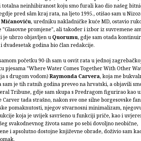
i totalna neinhibiranost koju smo furali kao dio našeg bitn
egdje pred sâm kraj rata, na ljeto 1995., otišao sam u Nizo
 Mićanoviću
, uredniku nakladničke kuće MD, ostavio ruko
e "Glasovne promjene", ali također i izbor iz suvremene a
ji je ubrzo objavljen u
Quorumu
, gdje sam otada kontinui
 i dvadesetak godina bio član redakcije.
samom početku 90-ih sam u osvit rata u jednoj zagrebačkoj
ku pjesama "Where Water Comes Together With Other Wat
aja s drugom vodom)
Raymonda Carvera
, koja me bukvaln
pa sam je tih ratnih godina preveo na hrvatski, a objavili sm
 Feral Tribune, gdje sam skupa s Predragom figurirao kao u
e Carver tada strašno, nakon sve one silne borgesovske fant
ske pomaknutosti, njegov stvarnosni minimalizam, njegov
ukcije koja je uvijek savršeno u funkciji priče, kao i uvjere
našeg svakodnevnog života same po sebi dovoljno neobične,
ene i apsolutno dostojne književne obrade, doživio sam kao
pomak.