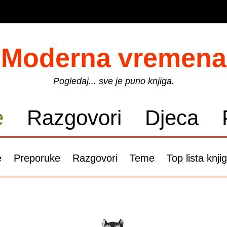
Moderna vremena
Pogledaj... sve je puno knjiga.
e
Razgovori
Djeca
e
Preporuke
Razgovori
Teme
Top lista knji