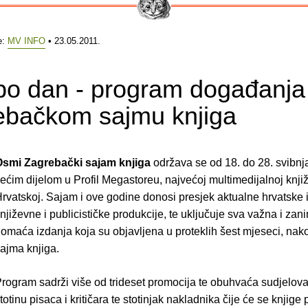
e:
MV INFO
• 23.05.2011.
po dan - program događanja 
ebačkom sajmu knjiga
Osmi Zagrebački sajam knjiga
održava se od 18. do 28. svibnj
ećim dijelom u Profil Megastoreu, najvećoj multimedijalnoj knjiž
rvatskoj. Sajam i ove godine donosi presjek aktualne hrvatske i
njiževne i publicističke produkcije, te uključuje sva važna i zani
omaća izdanja koja su objavljena u proteklih šest mjeseci, na
ajma knjiga.
rogram sadrži više od trideset promocija te obuhvaća sudjelov
totinu pisaca i kritičara te stotinjak nakladnika čije će se knjige 