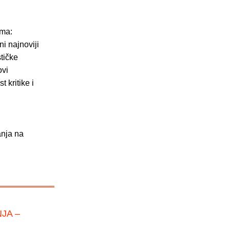
ama:
ni najnoviji
stičke
ovi
 kritike i
anja na
JA –