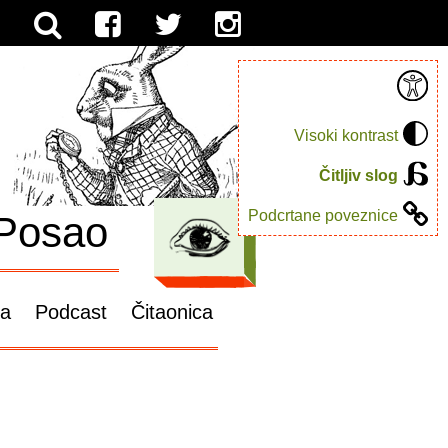
Visoki kontrast
Čitljiv slog
Podcrtane poveznice
Posao
ga
Podcast
Čitaonica