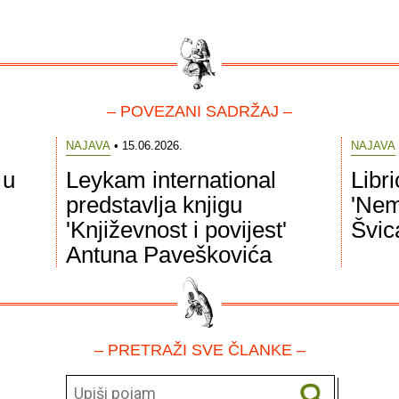
– POVEZANI SADRŽAJ –
NAJAVA
• 15.06.2026.
NAJAVA
 u
Leykam international
Libr
predstavlja knjigu
'Nem
'Književnost i povijest'
Švic
Antuna Paveškovića
– PRETRAŽI SVE ČLANKE –