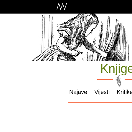
Knjig
Najave
Vijesti
Kritik