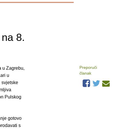
na 8.
Preporuči
a u Zagrebu,
članak
ari u
 svjetske
mljiva
kon Pulskog
anje gotovo
prodavati s