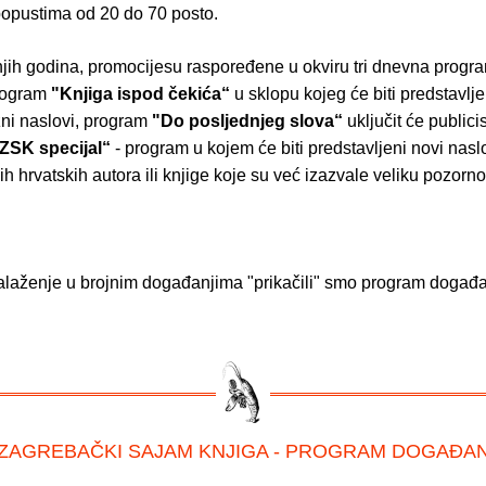
opustima od 20 do 70 posto.
njih godina, promocijesu raspoređene u okviru tri dnevna progr
rogram
"Knjiga ispod čekića“
u sklopu kojeg će biti predstavlje
ni naslovi, program
"Do posljednjeg slova“
uključit će publici
ZSK specijal“
- program u kojem će biti predstavljeni novi nasl
ih hrvatskih autora ili knjige koje su već izazvale veliku pozornost
alaženje u brojnim događanjima "prikačili" smo program događ
. ZAGREBAČKI SAJAM KNJIGA - PROGRAM DOGAĐAN