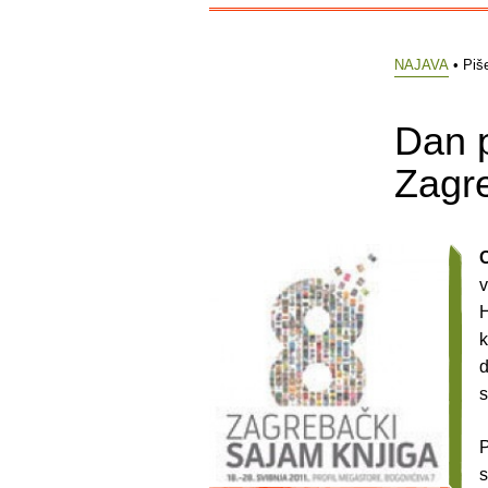
NAJAVA
• Piš
Dan 
Zagr
v
H
k
d
s
P
s