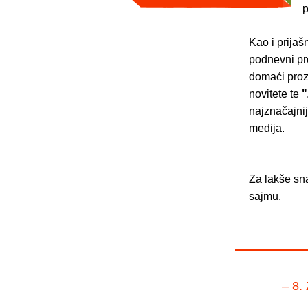
p
Kao i prijaš
podnevni p
domaći proz
novitete te
"
najznačajnij
medija.
Za lakše sn
sajmu.
– 8