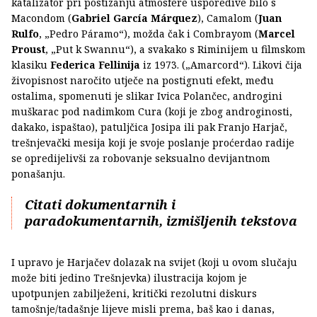
katalizator pri postizanju atmosfere usporedive bilo s
Macondom (
Gabriel García Márquez
), Camalom (
Juan
Rulfo
, „Pedro Páramo“), možda čak i Combrayom (
Marcel
Proust
, „Put k Swannu“), a svakako s Riminijem u filmskom
klasiku
Federica Fellinija
iz 1973. („Amarcord“). Likovi čija
živopisnost naročito utječe na postignuti efekt, među
ostalima, spomenuti je slikar Ivica Polančec, androgini
muškarac pod nadimkom Cura (koji je zbog androginosti,
dakako, ispaštao), patuljčica Josipa ili pak Franjo Harjač,
trešnjevački mesija koji je svoje poslanje proćerdao radije
se opredijelivši za robovanje seksualno devijantnom
ponašanju.
Citati dokumentarnih i
paradokumentarnih, izmišljenih tekstova
I upravo je Harjačev dolazak na svijet (koji u ovom slučaju
može biti jedino Trešnjevka) ilustracija kojom je
upotpunjen zabilježeni, kritički rezolutni diskurs
tamošnje/tadašnje lijeve misli prema, baš kao i danas,