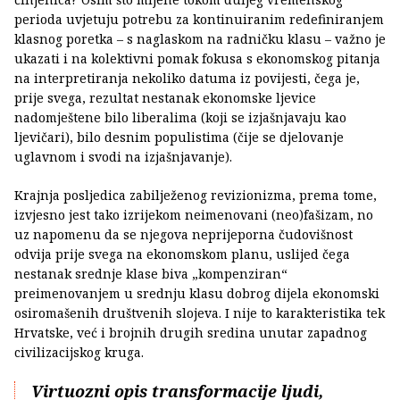
perioda uvjetuju potrebu za kontinuiranim redefiniranjem
klasnog poretka – s naglaskom na radničku klasu – važno je
ukazati i na kolektivni pomak fokusa s ekonomskog pitanja
na interpretiranja nekoliko datuma iz povijesti, čega je,
prije svega, rezultat nestanak ekonomske ljevice
nadomještene bilo liberalima (koji se izjašnjavaju kao
ljevičari), bilo desnim populistima (čije se djelovanje
uglavnom i svodi na izjašnjavanje).
Krajnja posljedica zabilježenog revizionizma, prema tome,
izvjesno jest tako izrijekom neimenovani (neo)fašizam, no
uz napomenu da se njegova neprijeporna čudovišnost
odvija prije svega na ekonomskom planu, uslijed čega
nestanak srednje klase biva „kompenziran“
preimenovanjem u srednju klasu dobrog dijela ekonomski
osiromašenih društvenih slojeva. I nije to karakteristika tek
Hrvatske, već i brojnih drugih sredina unutar zapadnog
civilizacijskog kruga.
Virtuozni opis transformacije ljudi,