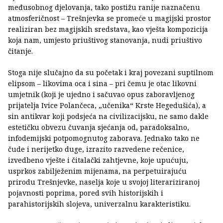
međusobnog djelovanja, tako postižu ranije naznačenu
atmosferičnost – Trešnjevka se promeće u magijski prostor
realiziran bez magijskih sredstava, kao vješta kompozicija
koja nam, umjesto priuštivog stanovanja, nudi priuštivo
čitanje.
Stoga nije slučajno da su početak i kraj povezani suptilnom
elipsom – likovima oca i sina – pri čemu je otac likovni
umjetnik (koji je ujedno i sačuvao opus zaboravljenog
prijatelja Ivice Polančeca, „učenika“ Krste Hegedušića), a
sin antikvar koji podsjeća na civilizacijsku, ne samo dakle
estetičku obvezu čuvanja sjećanja od, paradoksalno,
infodemijski potpomognutog zaborava. Jednako tako ne
čude i nerijetko duge, izrazito razvedene rečenice,
izvedbeno vješte i čitalački zahtjevne, koje upućuju,
usprkos zabilježenim mijenama, na perpetuirajuću
prirodu Trešnjevke, naselja koje u svojoj literariziranoj
pojavnosti poprima, pored svih historijskih i
parahistorijskih slojeva, univerzalnu karakteristiku.