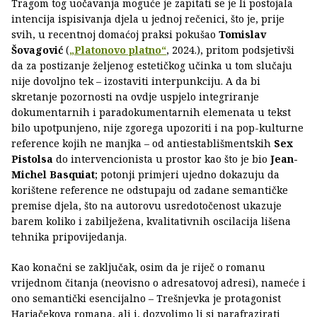
Tragom tog uočavanja moguće je zapitati se je li postojala
intencija ispisivanja djela u jednoj rečenici, što je, prije
svih, u recentnoj domaćoj praksi pokušao
Tomislav
Šovagović
(
„Platonovo platno“
, 2024.), pritom podsjetivši
da za postizanje željenog estetičkog učinka u tom slučaju
nije dovoljno tek – izostaviti interpunkciju. A da bi
skretanje pozornosti na ovdje uspjelo integriranje
dokumentarnih i paradokumentarnih elemenata u tekst
bilo upotpunjeno, nije zgorega upozoriti i na pop-kulturne
reference kojih ne manjka – od antiestablišmentskih
Sex
Pistolsa
do intervencionista u prostor kao što je bio
Jean-
Michel Basquiat
; potonji primjeri ujedno dokazuju da
korištene reference ne odstupaju od zadane semantičke
premise djela, što na autorovu usredotočenost ukazuje
barem koliko i zabilježena, kvalitativnih oscilacija lišena
tehnika pripovijedanja.
Kao konačni se zaključak, osim da je riječ o romanu
vrijednom čitanja (neovisno o adresatovoj adresi), nameće i
ono semantički esencijalno – Trešnjevka je protagonist
Harjačekova romana, ali i, dozvolimo li si parafrazirati