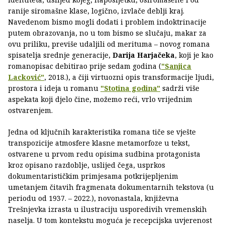
ranije siromašne klase, logično, izvlače deblji kraj.
Navedenom bismo mogli dodati i problem indoktrinacije
putem obrazovanja, no u tom bismo se slučaju, makar za
ovu priliku, previše udaljili od merituma – novog romana
spisatelja srednje generacije,
Darija Harjačeka
, koji je kao
romanopisac debitirao prije sedam godina (
"Sanjica
Lacković"
, 2018.), a čiji virtuozni opis transformacije ljudi,
prostora i ideja u romanu
"Stotina godina"
sadrži više
aspekata koji djelo čine, možemo reći, vrlo vrijednim
ostvarenjem.
Jedna od ključnih karakteristika romana tiče se vješte
transpozicije atmosfere klasne metamorfoze u tekst,
ostvarene u prvom redu opisima sudbina protagonista
kroz opisano razdoblje, uslijed čega, usprkos
dokumentarističkim primjesama potkrijepljenim
umetanjem čitavih fragmenata dokumentarnih tekstova (u
periodu od 1937. – 2022.), novonastala, književna
Trešnjevka izrasta u ilustraciju usporedivih vremenskih
naselja. U tom kontekstu moguća je recepcijska uvjerenost