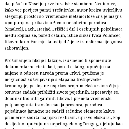
da, pišući o Naselju prve hrvatske stambene štedionice,
kako već povijest pamti Trešnjevku, autor kreira uvjerljivu
alegoriju prostorno-vremenske metamorfoze čija je magija
upotpunjena prikazima života nekolicine porodica
(Šmalcelj, Bach, Harjač, Friščić i dr.) i osebujnih pojedinaca
među kojima se, pored ostalih, ističe slikar Ivica Polančec,
likovni kroničar mjesta uslijed čije je transformacije gotovo
zaboravljen.
Prožimanjem fikcije i fakcije, izuzmemo li spomenute
dokumentarne citate koji, pored ostalog, upućuju na
mijene u odnosu naroda prema Crkvi, pružena je
mogućnost suživljavanja s etapama trešnjevačke
kronologije, postojane usprkos brojnim ekskursima čija je
osnovna zadaća približiti živote pojedinih, ispostavlja se,
dominantno intrigantnih likova. I premda vremenski
potpomognuta transformacija prostora, porodica i
pojedinaca jamačno ne sadrži začudne elemente kakve
primjerice sadrži magijski realizam, upravo ekskursi, koji
dosljedno upućuju na neprilagođenog Drugog, djeluju kao