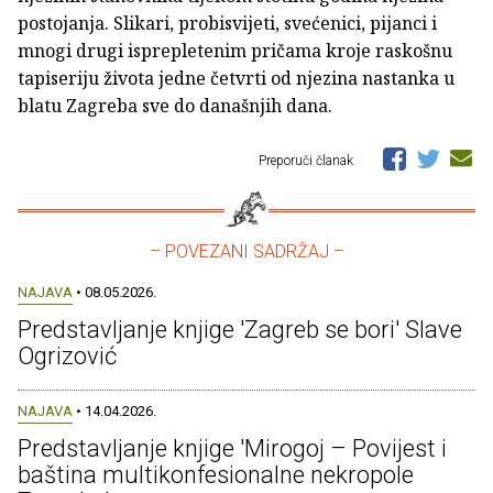
postojanja. Slikari, probisvijeti, svećenici, pijanci i
mnogi drugi isprepletenim pričama kroje raskošnu
tapiseriju života jedne četvrti od njezina nastanka u
blatu Zagreba sve do današnjih dana.
Preporuči članak
– POVEZANI SADRŽAJ –
NAJAVA
• 08.05.2026.
Predstavljanje knjige 'Zagreb se bori' Slave
Ogrizović
NAJAVA
• 14.04.2026.
Predstavljanje knjige 'Mirogoj – Povijest i
baština multikonfesionalne nekropole