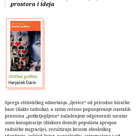
prostora i ideja
Stotina godina
Harjaček Dario
Sprega elitističkog odmetanja „ljevice“ od prirodne biračke
baze (dakle radnika), a zatim rečeno popunjavanje nastalih
praznina „potkrijepljeno“ nalaženjem odgovornih unutar
zone konspiracije (diskurs desnih populista apropos
radničke migracije), rezultiraju krizom ideološkog
identiteta, uslijed kojeg, naposljetku, osiromašene i od