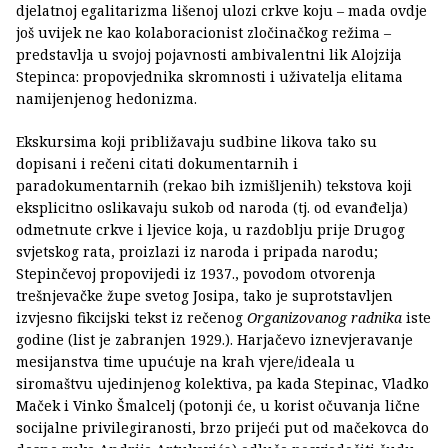
djelatnoj egalitarizma lišenoj ulozi crkve koju – mada ovdje
još uvijek ne kao kolaboracionist zločinačkog režima –
predstavlja u svojoj pojavnosti ambivalentni lik Alojzija
Stepinca: propovjednika skromnosti i uživatelja elitama
namijenjenog hedonizma.
Ekskursima koji približavaju sudbine likova tako su
dopisani i rečeni citati dokumentarnih i
paradokumentarnih (rekao bih izmišljenih) tekstova koji
eksplicitno oslikavaju sukob od naroda (tj. od evanđelja)
odmetnute crkve i ljevice koja, u razdoblju prije Drugog
svjetskog rata, proizlazi iz naroda i pripada narodu;
Stepinčevoj propovijedi iz 1937., povodom otvorenja
trešnjevačke župe svetog Josipa, tako je suprotstavljen
izvjesno fikcijski tekst iz rečenog
Organizovanog radnika
iste
godine (list je zabranjen 1929.). Harjačevo iznevjeravanje
mesijanstva time upućuje na krah vjere/ideala u
siromaštvu ujedinjenog kolektiva, pa kada Stepinac, Vladko
Maček i Vinko Šmalcelj (potonji će, u korist očuvanja lične
socijalne privilegiranosti, brzo prijeći put od mačekovca do