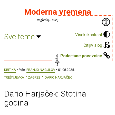
Moderna vremena
Pogledaj... sve je puno knjiga.
Sve teme
Visoki kontrast
Čitljiv slog
Podcrtane poveznice
KRITIKA
• Piše:
FRANJO NAGULOV
• 01.08.2025.
TREŠNJEVKA
ZAGREB
DARIO HARJAČEK
Dario Harjaček: Stotina
godina