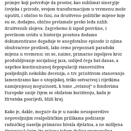
primjer koji potvrđuje da prostor, kao sublimat sinergije
čovjeka i prirode, svojom transformacijom u vremenu može
uputiti, i obično to čini, na društveno-političke mijene koje
su se, dodajmo, obično prelamale preko leđa nižih
društvenih slojeva. Zagrebemo li ispod površine, i
površnom uvidu u historiju prostora dodamo
dokumentirane događaje te anegdotalne epizode iz njima
obuhvaćene prošlosti, lako ćemo prepoznati paradoks
mijena u vremenu: on se, naime, primarno ispoljava kroz
produbljivanje socijalnog jaza, uslijed čega baš danas, a
usprkos kontinuiranoj depopulaciji stanovništva
posljednjih nekoliko decenija, o tzv. priuštivom stanovanju
lamentiramo kao o utopijskoj, teško ostvarivoj i rijetkima
namijenjenoj mogućnosti, k tome „ovisnoj“ o fondovima
Europske unije čijem se obilatom korištenju, kada je
Hrvatska posrijedi, bliži kraj.
Kako je, dakle, moguće da je u naoko neusporedivo
nepovoljnijim realpolitičkim prilikama podizanje
radničkog naselja primarno bivala djelatna, a ne mišljena
činjenica? Osim što mijene tokom duljeg vremenskog