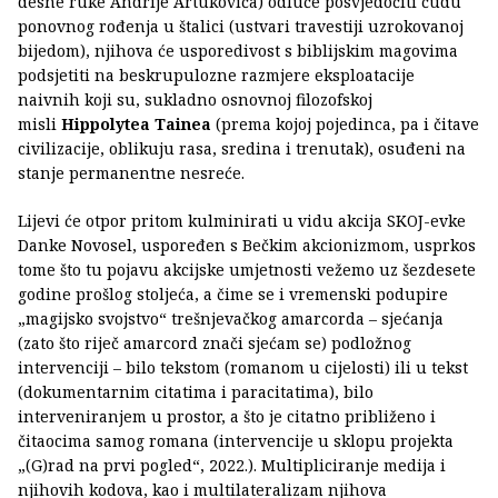
desne ruke Andrije Artukovića) odluče posvjedočiti čudu
ponovnog rođenja u štalici (ustvari travestiji uzrokovanoj
bijedom), njihova će usporedivost s biblijskim magovima
podsjetiti na beskrupulozne razmjere eksploatacije
naivnih koji su, sukladno osnovnoj filozofskoj
misli
Hippolytea Tainea
(prema kojoj pojedinca, pa i čitave
civilizacije, oblikuju rasa, sredina i trenutak), osuđeni na
stanje permanentne nesreće.
Lijevi će otpor pritom kulminirati u vidu akcija SKOJ-evke
Danke Novosel, uspoređen s Bečkim akcionizmom, usprkos
tome što tu pojavu akcijske umjetnosti vežemo uz šezdesete
godine prošlog stoljeća, a čime se i vremenski podupire
„magijsko svojstvo“ trešnjevačkog amarcorda – sjećanja
(zato što riječ amarcord znači sjećam se) podložnog
intervenciji – bilo tekstom (romanom u cijelosti) ili u tekst
(dokumentarnim citatima i paracitatima), bilo
interveniranjem u prostor, a što je citatno približeno i
čitaocima samog romana (intervencije u sklopu projekta
„(G)rad na prvi pogled“, 2022.). Multipliciranje medija i
njihovih kodova, kao i multilateralizam njihova