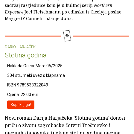
sadržaj razglednice koju je u kultnoj seriji
Northern
Exposure
Joel Fleischmann po odlasku iz Cicelyja poslao
Maggie O' Conneli – stanje duha.
DARIO HARJAČEK
Stotina godina
Naklada OceanMore 05/2025.
304 str., meki uvez s klapnama
ISBN 9789533322049
Cijena: 22.00 eur
Kupi knjigu!
Novi roman Darija Harjačeka 'Stotina godina' donosi
priču o životu zagrebačke četvrti Trešnjevke i
njezinih stanovnika tijekom stotinu godina njezina