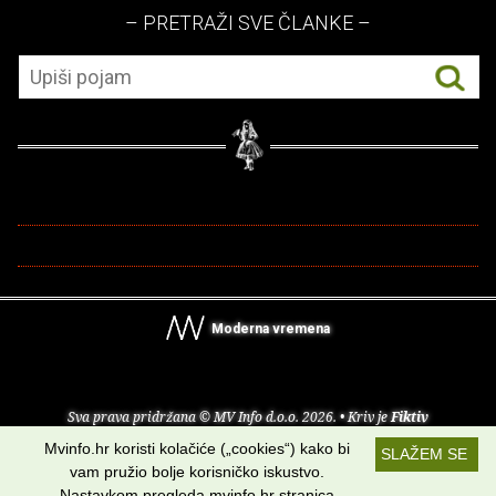
– PRETRAŽI SVE ČLANKE –
Moderna vremena
Sva prava pridržana © MV Info d.o.o. 2026. • Kriv je
Fiktiv
Mvinfo.hr koristi kolačiće („cookies“) kako bi
SLAŽEM SE
O nama
•
Pomoć
•
Uvjeti korištenja
•
RSS kanali
vam pružio bolje korisničko iskustvo.
Nastavkom pregleda mvinfo.hr stranica