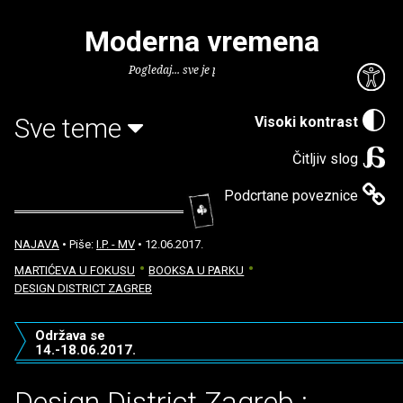
Moderna vremena
Pogledaj... sve je puno knjiga.
Sve teme
Visoki kontrast
Čitljiv slog
Podcrtane poveznice
NAJAVA
• Piše:
I.P. - MV
• 12.06.2017.
MARTIĆEVA U FOKUSU
BOOKSA U PARKU
DESIGN DISTRICT ZAGREB
Održava se
14.-18.06.2017.
Design District Zagreb :