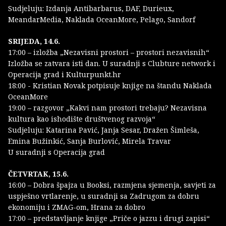
Sudjeluju: Izdanja Antibarbarus, DAF, Durieux,
MeandarMedia, Naklada OceanMore, Pelago, Sandorf
SRIJEDA, 14.6.
17:00 – izložba „Nezavisni prostori – prostori nezavisnih“
Izložba se zatvara isti dan. U suradnji s Clubture network i
Operacija grad i Kulturpunkt.hr
18:00 - Kristian Novak potpisuje knjige na štandu Naklada
OceanMore
19:00 – razgovor „Kakvi nam prostori trebaju? Nezavisna
kultura kao ishodište društvenog razvoja“
Sudjeluju: Katarina Pavić, Janja Sesar, Dražen Šimleša,
Emina Bužinkić, Sanja Burlović, Mirela Travar
U suradnji s Operacija grad
ČETVRTAK, 15.6.
16:00 – Dobra špajza u Booksi, razmjena sjemenja, savjeti za
uspješno vrtlarenje, u suradnji sa Zadrugom za dobru
ekonomiju i ZMAG-om, Hrana za dobro
17:00 – predstavljanje knjige „Priče o jazzu i drugi zapisi“