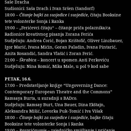
Saše Dracha
Sudionici: Saša Drach i Ivan Sršen (Sandorf)
18:00 –
Čitanje bajki za susjedice i susjediće
, čitaju Booksine
tete volonterke Sonja i Ranka
19:00 – „Ferićevci čitaju“ – čitanje priča polaznika/ca
Radionice kreativnog pisanja Zorana Ferića
Sudjeluju: Andrea Ćorić, Bojan Krištofič, Oliver Linzbauer,
Igor Marić, Ivana Mićin, Goran Paladin, Ivana Pintarić,
Anita Rosandić, Sandra Vlašić i Zoran Ferić.
21:00 –
Škrabica
– koncert u spomen Anti Perkoviću
Sudjeluju: Nina Romić, Mika Male, u pol 9 kod sabe
PETAK, 16.6.
17:00 – Predstavljanje knjige “Ungoverning Dance:
Contemporary European Theatre and the Commons”
Ramsaya Burta, u suradnji s BADco.
Sudjeluju: Ramsay Burt, Una Bauer, Dina Ekštajn,
Aleksandra Mišić, Lovorka Puk-Tomić i Iva Višak
18:00 –
Čitanje bajki za susjedice i susjediće
, bajke čitaju
Booksine tete volonterke Sonja i Ranka
19:00 –
Raspričavanje
– zajedničko smišljanje i pričanje