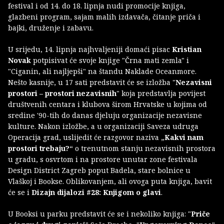
festival i od 14. do 18. lipnja nudi promocije knjiga,
glazbeni program, sajam malih izdavača, čitanje priča i
bajki, druženje i zabavu.
U srijedu, 14. lipnja najhvaljeniji domaći pisac
Kristian
Novak
potpisivat će svoje knjige "Črna mati zemla" i
"Ciganin, ali najljepši" na štandu Naklade Oceanmore.
Nešto kasnije, u 17 sati predstavit će se izložba "
Nezavisni
prostori – prostori nezavisnih
" koja predstavlja povijest
društvenih centara i klubova širom Hrvatske u kojima od
sredine '90-tih do danas djeluju organizacije nezavisne
kulture. Nakon izložbe, a u organizaciji Saveza udruga
Operacija grad, uslijedit će razgovor naziva „
Kakvi nam
prostori trebaju?
“ o trenutnom stanju nezavisnih prostora
u gradu, s osvrtom i na prostore unutar zone festivala
Design District Zagreb poput Badela, stare bolnice u
Vlaškoj i Bookse. Oblikovanjem, ali ovoga puta knjiga, bavit
će se i
Dizajn dijalozi #28: Knjigom o glavi
.
U Booksi u parku predstavit će se i nekoliko knjiga: "
Priče