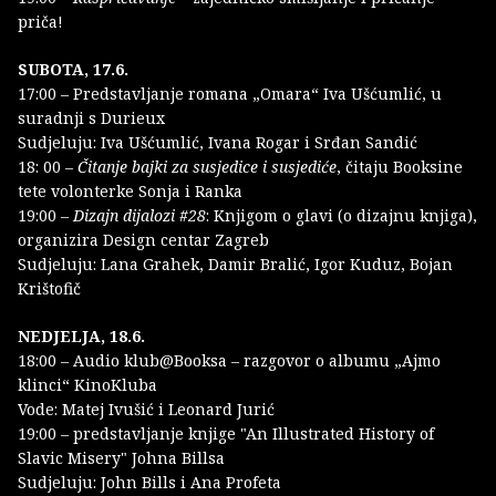
priča!
SUBOTA, 17.6.
17:00 – Predstavljanje romana „Omara“ Iva Ušćumlić, u
suradnji s Durieux
Sudjeluju: Iva Ušćumlić, Ivana Rogar i Srđan Sandić
18: 00 –
Čitanje bajki za susjedice i susjediće
, čitaju Booksine
tete volonterke Sonja i Ranka
19:00 –
Dizajn dijalozi #28
: Knjigom o glavi (o dizajnu knjiga),
organizira Design centar Zagreb
Sudjeluju: Lana Grahek, Damir Bralić, Igor Kuduz, Bojan
Krištofič
NEDJELJA, 18.6.
18:00 – Audio klub@Booksa – razgovor o albumu „Ajmo
klinci“ KinoKluba
Vode: Matej Ivušić i Leonard Jurić
19:00 – predstavljanje knjige "An Illustrated History of
Slavic Misery" Johna Billsa
Sudjeluju: John Bills i Ana Profeta