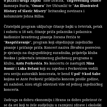
o jazzu i drugi zapisi
" Saše Dracha, "
Ungoverning Dance
"
Ramsaya Burta, "
Omara
" Ive Ušćumlić te "
An Illustrated
History of Slavic Misery
" britanskog novinara i
kolumniste Johna Billsa.
Čitateljski program uključuje čitanje bajki u četvrtak, petak
i subotu u 18 sati, čitanje priča polaznika i polaznica
Radionice kreativnog pisanja Zorana Ferića te
"
Raspričavanje
", program koji objedinjuje zajedničko
pisanje i pričanje priča. Koncert naziva
Škrabica
posvećen
je sjećanju na dugogodišnjeg suradnika, prijatelja kluba
Booksa i pokretača istoimenog glazbenog programa u
klubu,
Antu Perkovića
. Na koncertu će nastupiti
Nina
Romić
i
Luka Belani
koji su zajedno s Perkovićem vodili
ovu seriju autorskih koncerata, te bend
U pol' 9 kod Sabe
kojima se Ante Perković priključio koncem prošle godine,
ali nažalost, nisu stigli odsvirati više od jednog zajedničkog
koncerta.
Zadruga za dobru ekonomiju i Hrana za dobro pobrinut će
se da svi koji to žele sudjeluju u razmjeni zdrave i ekološki