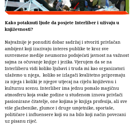
Kako potaknuti ljude da posjete Interliber i uživaju u
književnosti?
Najvažnije je ponuditi dobar sadržaj i stvoriti privlačan
ambijent koji izazivaju interes publike te kroz sve
suvremene medije neumorno podsjećati javnost na važnost
sajma za očuvanje knjige i jezika. Vjerujem da se na
Interliberu vidi koliko ljubavi i truda mi kao organizatori
ulažemo u njega, koliko se izlagači kvalitetno pripremaju
za njega i koliki je njegov utjecaj na cijelu književnu i
kulturnu scenu. Interliber ima jednu pomalo magičnu
atmosferu koja svake godine u studenom iznova privlači
pasionirane čitatelje, one kojima je knjiga profesija, ali sve
više glazbenike, glumce i druge umjetnike, sportaše,
političare i influensere koji su na bilo koji način povezani
uz pisanu riječ.