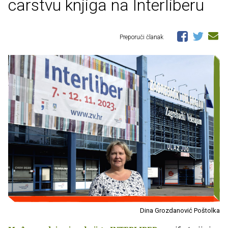
carstvu knjiga na Interliberu
Preporuči članak
Dina Grozdanović Poštolka