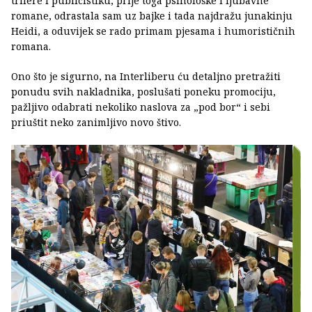
trilere i publicistiku, prije toga psihološke i ljubavne
romane, odrastala sam uz bajke i tada najdražu junakinju
Heidi, a oduvijek se rado primam pjesama i humorističnih
romana.
Ono što je sigurno, na Interliberu ću detaljno pretražiti
ponudu svih nakladnika, poslušati poneku promociju,
pažljivo odabrati nekoliko naslova za „pod bor“ i sebi
priuštit neko zanimljivo novo štivo.