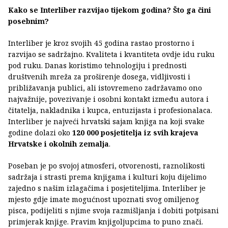
Kako se Interliber razvijao tijekom godina? Što ga čini
posebnim?
Interliber je kroz svojih 45 godina rastao prostorno i
razvijao se sadržajno. Kvaliteta i kvantiteta ovdje idu ruku
pod ruku. Danas koristimo tehnologiju i prednosti
društvenih mreža za proširenje dosega, vidljivosti i
približavanja publici, ali istovremeno zadržavamo ono
najvažnije, povezivanje i osobni kontakt između autora i
čitatelja, nakladnika i kupca, entuzijasta i profesionalaca.
Interliber je najveći hrvatski sajam knjiga na koji svake
godine dolazi oko
120 000 posjetitelja iz svih krajeva
Hrvatske i okolnih zemalja
.
Poseban je po svojoj atmosferi, otvorenosti, raznolikosti
sadržaja i strasti prema knjigama i kulturi koju dijelimo
zajedno s našim izlagačima i posjetiteljima. Interliber je
mjesto gdje imate mogućnost upoznati svog omiljenog
pisca, podijeliti s njime svoja razmišljanja i dobiti potpisani
primjerak knjige. Pravim knjigoljupcima to puno znači.