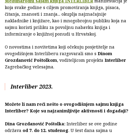
Međunarodni sajam knjiga INTERLIBER
manifestacija je
koja svake godine s ciljem promoviranja knjiga, pisaca,
čitanja, znanosti i znanja... okuplja najznačajnije
nakladnike i knjižare, kao i mnogobrojnu publiku koja na
sajmu koristi priliku za povoljnu nabavku knjiga i
informiranje o knjižnoj ponudi u Hrvatskoj.
O novostima i novitetima koji očekuju posjetitelje na
ovogodišnjem Interliberu razgovarali smo s
Dinom
Grozdanović Poštolkom
, voditeljicom projekta
Interliber
Zagrebačkog velesajma.
Interliber 2023.
Možete li nam reći nešto o ovogodišnjem sajmu knjiga
Interliber? Koje su najzanimljivije aktivnosti i događaji?
Dina Grozdanović Poštolka:
Interliber se ove godine
održava
od 7. do 12. studenog
. U šest dana sajma u