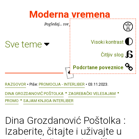
Moderna vremena
Pogledaj... sve je puno knjiga.
Sve teme
Visoki kontrast
Čitljiv slog
Podcrtane poveznice
RAZGOVOR
• Piše:
PROMOCIJA - INTERLIBER
• 03.11.2023.
DINA GROZDANOVIĆ POŠTOLKA
ZAGREBAČKI VELESAJAM
PROMO
SAJAM KNJIGA INTERLIBER
Dina Grozdanović Poštolka :
Izaberite, čitajte i uživajte u