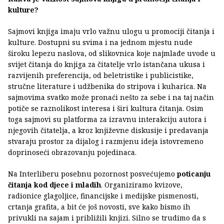
kulture?
Sajmovi knjiga imaju vrlo važnu ulogu u promociji čitanja i
kulture. Dostupni su svima i na jednom mjestu nude
široku lepezu naslova, od slikovnica koje najmlađe uvode u
svijet čitanja do knjiga za čitatelje vrlo istančana ukusa i
razvijenih preferencija, od beletristike i publicistike,
stručne literature i udžbenika do stripova i kuharica. Na
sajmovima svatko može pronaći nešto za sebe i na taj način
potiče se raznolikost interesa i širi kultura čitanja. Osim
toga sajmovi su platforma za izravnu interakciju autora i
njegovih čitatelja, a kroz književne diskusije i predavanja
stvaraju prostor za dijalog i razmjenu ideja istovremeno
doprinoseći obrazovanju pojedinaca.
Na Interliberu posebnu pozornost posvećujemo
poticanju
čitanja kod djece i mladih
. Organiziramo kvizove,
radionice glagoljice, financijske i medijske pismenosti,
crtanja grafita, a bit će još novosti, sve kako bismo ih
privukli na sajam i približili knjizi. Silno se trudimo da s