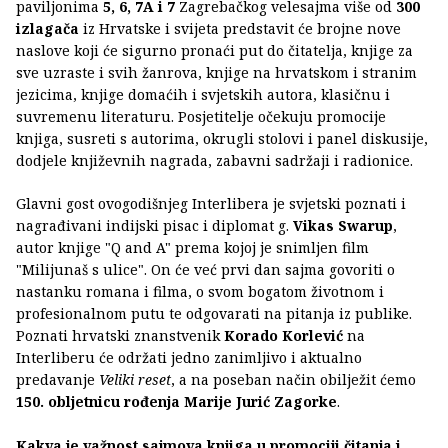
paviljonima
5, 6, 7A i 7
Zagrebačkog velesajma više od
300
izlagača
iz Hrvatske i svijeta predstavit će brojne nove
naslove koji će sigurno pronaći put do čitatelja, knjige za
sve uzraste i svih žanrova, knjige na hrvatskom i stranim
jezicima, knjige domaćih i svjetskih autora, klasičnu i
suvremenu literaturu. Posjetitelje očekuju promocije
knjiga, susreti s autorima, okrugli stolovi i panel diskusije,
dodjele književnih nagrada, zabavni sadržaji i radionice.
Glavni gost ovogodišnjeg Interlibera je svjetski poznati i
nagrađivani indijski pisac i diplomat g.
Vikas Swarup
,
autor knjige "Q and A" prema kojoj je snimljen film
"Milijunaš s ulice". On će već prvi dan sajma govoriti o
nastanku romana i filma, o svom bogatom životnom i
profesionalnom putu te odgovarati na pitanja iz publike.
Poznati hrvatski znanstvenik
Korado Korlević
na
Interliberu će održati jedno zanimljivo i aktualno
predavanje
Veliki reset
, a na poseban način obilježit ćemo
150. obljetnicu rođenja Marije Jurić Zagorke
.
Kakva je važnost sajmova knjiga u promociji čitanja i