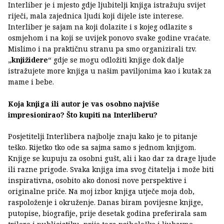
Interliber je i mjesto gdje ljubitelji knjiga istražuju svijet
riječi, mala zajednica ljudi koji dijele iste interese.
Interliber je sajam na koji dolazite i s kojeg odlazite s
osmjehom i na koji se uvijek ponovo svake godine vraćate.
Mislimo i na praktičnu stranu pa smo organizirali tzv.
„
knjižidere
“ gdje se mogu odložiti knjige dok dalje
istražujete more knjiga u našim paviljonima kao i kutak za
mame i bebe.
Koja knjiga ili autor je vas osobno najviše
impresionirao? Što kupiti na Interliberu?
Posjetitelji Interlibera najbolje znaju kako je to pitanje
teško. Rijetko tko ode sa sajma samo s jednom knjigom.
Knjige se kupuju za osobni gušt, ali i kao dar za drage ljude
ili razne prigode. Svaka knjiga ima svog čitatelja i može biti
inspirativna, osobito ako donosi nove perspektive i
originalne priče. Na moj izbor knjiga utječe moja dob,
raspoloženje i okruženje. Danas biram povijesne knjige,
putopise, biografije, prije desetak godina preferirala sam