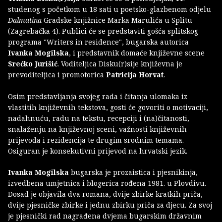
studenog s početkom u 18 sati u poetsko-glazbenom odjelu
Dalmatina
Gradske knjižnice Marka Marulića u Splitu
(Zagrebačka 4). Publici će se predstaviti gošća splitskog
programa "Writers in residence", bugarska autorica
Ivanka Mogilska
, i predstavnik domaće književne scene
Srećko Jurišić
. Voditeljica Disku(r)sije književna je
prevoditeljica i promotorica
Patricija Horvat
.
Osim predstavljanja svojeg rada i čitanja ulomaka iz
vlastitih književnih tekstova, gosti će govoriti o motivaciji,
nadahnuću, radu na tekstu, recepciji i (na)čitanosti,
snalaženju na književnoj sceni, važnosti književnih
prijevoda i rezidencija te drugim srodnim temama.
Osiguran je konsekutivni prijevod na hrvatski jezik.
Ivanka Mogilska
bugarska je prozaistica i pjesnikinja,
izvedbena umjetnica i blogerica rođena 1981. u Plovdivu.
Dosad je objavila dva romana, dvije zbirke kratkih priča,
dvije pjesničke zbirke i jednu zbirku priča za djecu. Za svoj
je pjesnički rad nagrađena dvjema bugarskim državnim