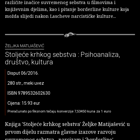
različite inačice suvremenog sebstva u filmovima i
književnim djelima, kao i pitanje borderline kulture koja
možda slijedi nakon Lascheve narcističke kulture...
ŽELJKA MATIJAŠEVIĆ
Stoljeće krhkog sebstva : Psihoanaliza,
društvo, kultura
Disput 06/2016.
280 str., meki uvez
ISBN 9789532602630
Cijena: 15.93 eur
Preračunato po fiksnom tečaju konverzije 7,53450 kuna za 1 euro
Knjiga 'Stoljeće krhkog sebstva' Željke Matijašević u
prvom dijelu razmatra glavne izazove razvoju
suvremenog sebstva - narcizam i 'borderline'