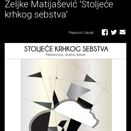
Željke Matijašević 'Stoljeće
krhkog sebstva'
Preporuči članak