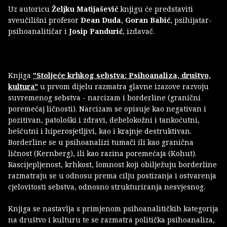
Uz autoricu
Željku Matijašević
knjigu će predstaviti
sveučilišni profesor
Dean Duda
,
Goran Babić
, psihijatar-
psihoanalitičar i
Josip Pandurić
, izdavač.
Knjiga
"Stoljeće krhkog sebstva: Psihoanaliza, društvo,
kultura"
u prvom dijelu razmatra glavne izazove razvoju
suvremenog sebstva - narcizam i borderline (granični
poremećaj ličnosti). Narcizam se opisuje kao negativan i
pozitivan, patološki i zdravi, debelokožni i tankoćutni,
bešćutni i hiperosjetljivi, kao i krajnje destruktivan.
Borderline se u psihoanalizi tumači ili kao granična
ličnost (Kernberg), ili kao razina poremećaja (Kohut).
Rascijepljenost, krhkost, lomnost koji obilježuju borderline
razmatraju se u odnosu prema cilju postizanja i ostvarenja
cjelovitosti sebstva, odnosno strukturiranja nesvjesnog.
Knjiga se nastavlja s primjenom psihoanalitičkih kategorija
na društvo i kulturu te se razmatra politička psihoanaliza,