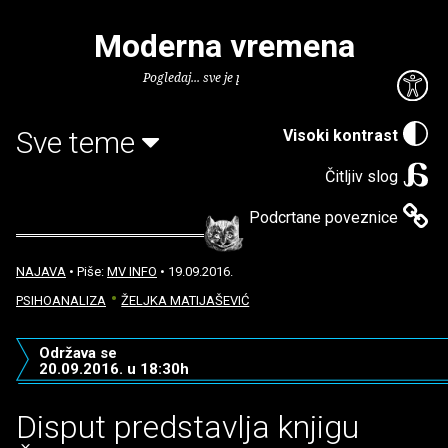
Moderna vremena
Pogledaj... sve je puno knjiga.
Sve teme
Visoki kontrast
Čitljiv slog
Podcrtane poveznice
NAJAVA
• Piše:
MV INFO
• 19.09.2016.
PSIHOANALIZA
ŽELJKA MATIJAŠEVIĆ
Održava se
20.09.2016. u 18:30h
Disput predstavlja knjigu