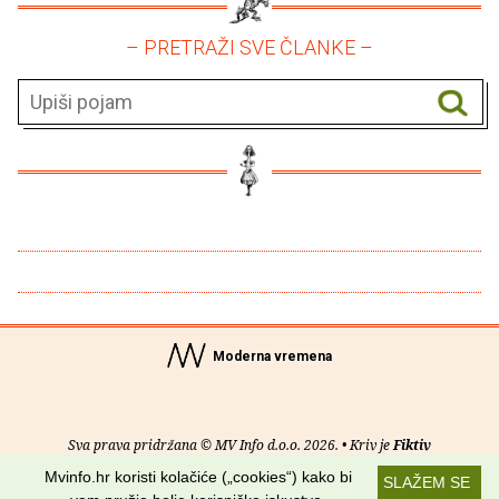
– PRETRAŽI SVE ČLANKE –
Moderna vremena
Sva prava pridržana © MV Info d.o.o. 2026. • Kriv je
Fiktiv
Mvinfo.hr koristi kolačiće („cookies“) kako bi
SLAŽEM SE
O nama
•
Pomoć
•
Uvjeti korištenja
•
RSS kanali