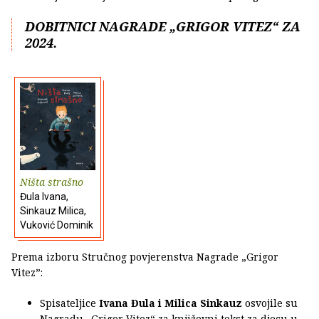
DOBITNICI NAGRADE „GRIGOR VITEZ“ ZA
2024.
Ništa strašno
Đula Ivana,
Sinkauz Milica,
Vuković Dominik
Prema izboru Stručnog povjerenstva Nagrade „Grigor
Vitez”:
Spisateljice
Ivana Đula i Milica Sinkauz
osvojile su
Nagradu „Grigor Vitez“ za književni tekst za djecu u