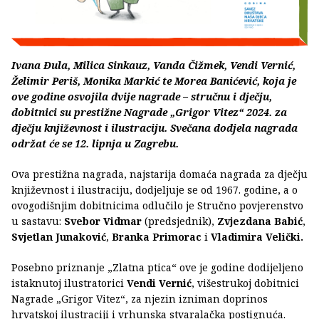
Ivana Đula, Milica Sinkauz, Vanda Čižmek, Vendi Vernić,
Želimir Periš, Monika Markić te Morea Banićević, koja je
ove godine osvojila dvije nagrade – stručnu i dječju,
dobitnici su prestižne Nagrade „Grigor Vitez“ 2024. za
dječju književnost i ilustraciju. Svečana dodjela nagrada
održat će se 12. lipnja u Zagrebu.
Ova prestižna nagrada, najstarija domaća nagrada za dječju
književnost i ilustraciju, dodjeljuje se od 1967. godine, a o
ovogodišnjim dobitnicima odlučilo je Stručno povjerenstvo
u sastavu:
Svebor Vidmar
(predsjednik),
Zvjezdana Babić
,
Svjetlan Junaković
,
Branka Primorac
i
Vladimira Velički.
Posebno priznanje „Zlatna ptica“ ove je godine dodijeljeno
istaknutoj ilustratorici
Vendi Vernić
, višestrukoj dobitnici
Nagrade „Grigor Vitez“, za njezin izniman doprinos
hrvatskoj ilustraciji i vrhunska stvaralačka postignuća.