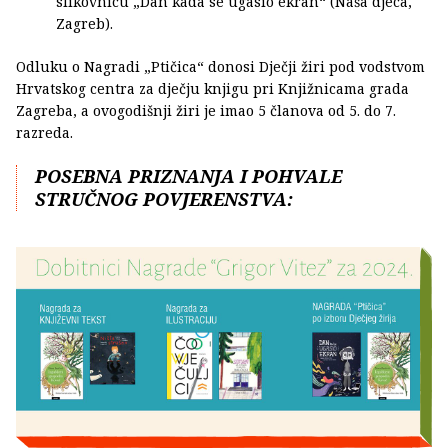
slikovnicu „Dan kada se ugasio ekran“ (Naša djeca,
Zagreb).
Odluku o Nagradi „Ptičica“ donosi Dječji žiri pod vodstvom
Hrvatskog centra za dječju knjigu pri Knjižnicama grada
Zagreba, a ovogodišnji žiri je imao 5 članova od 5. do 7.
razreda.
POSEBNA PRIZNANJA I POHVALE
STRUČNOG POVJERENSTVA: