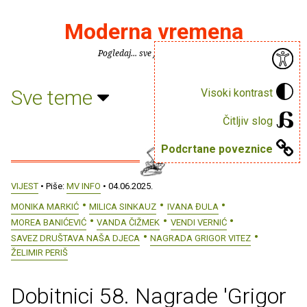
Moderna vremena
Pogledaj... sve je puno knjiga.
Sve teme
Visoki kontrast
Čitljiv slog
Podcrtane poveznice
VIJEST
• Piše:
MV INFO
• 04.06.2025.
MONIKA MARKIĆ
MILICA SINKAUZ
IVANA ĐULA
MOREA BANIĆEVIĆ
VANDA ČIŽMEK
VENDI VERNIĆ
SAVEZ DRUŠTAVA NAŠA DJECA
NAGRADA GRIGOR VITEZ
ŽELIMIR PERIŠ
Dobitnici 58. Nagrade 'Grigor