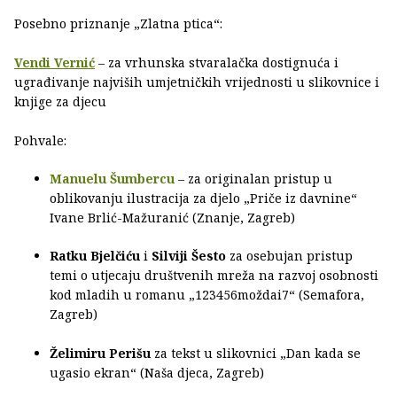
Posebno priznanje „Zlatna ptica“:
Vendi Vernić
– za vrhunska stvaralačka dostignuća i
ugrađivanje najviših umjetničkih vrijednosti u slikovnice i
knjige za djecu
Pohvale:
Manuelu Šumbercu
– za originalan pristup u
oblikovanju ilustracija za djelo „Priče iz davnine“
Ivane Brlić-Mažuranić (Znanje, Zagreb)
Ratku Bjelčiću
i
Silviji Šesto
za osebujan pristup
temi o utjecaju društvenih mreža na razvoj osobnosti
kod mladih u romanu „123456moždai7“ (Semafora,
Zagreb)
Želimiru Perišu
za tekst u slikovnici „Dan kada se
ugasio ekran“ (Naša djeca, Zagreb)