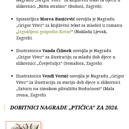
slikovnici „Ništa strašno“ (Bodoni, Zagreb).
Spisateljica
Morea Banićević
osvojila je Nagradu
„Grigor Vitez“ za književni tekst za mladež u romanu
„
Izgubljeni gospodin Kovač
“ (Naklada Ljevak,
Zagreb).
Ilustratorica
Vanda Čižmek
osvojila je Nagradu
„Grigor Vitez“ za ilustraciju za mlađu dob djece u
slikovnici „Čovječuljci“ (Semafora, Zagreb).
Ilustratorica
Vendi Vernić
osvojila je Nagradu „Grigor
Vitez“ za ilustraciju za stariju dob djece u slikovnici
„Saturn na zimskom plivalištu Budućnost“ (Mala
zvona, Zagreb).
DOBITNICI NAGRADE „PTIČICA“ ZA 2024.