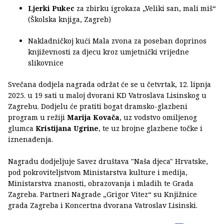
Ljerki Pukec
za zbirku igrokaza „Veliki san, mali miš“
(Školska knjiga, Zagreb)
Nakladničkoj kući Mala zvona za poseban doprinos
književnosti za djecu kroz umjetnički vrijedne
slikovnice
Svečana dodjela nagrada održat će se u četvrtak, 12. lipnja
2025. u 19 sati u maloj dvorani KD Vatroslava Lisinskog u
Zagrebu. Dodjelu će pratiti bogat dramsko-glazbeni
program u režiji
Marija Kovača
, uz vodstvo omiljenog
glumca
Kristijana Ugrine
, te uz brojne glazbene točke i
iznenađenja.
Nagradu dodjeljuje Savez društava "Naša djeca" Hrvatske,
pod pokroviteljstvom Ministarstva kulture i medija,
Ministarstva znanosti, obrazovanja i mladih te Grada
Zagreba. Partneri Nagrade „Grigor Vitez“ su Knjižnice
grada Zagreba i Koncertna dvorana Vatroslav Lisinski.