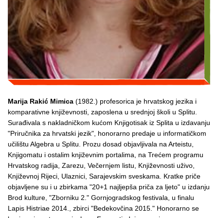
Marija Rakić Mimica
(1982.) profesorica je hrvatskog jezika i
komparativne književnosti, zaposlena u srednjoj školi u Splitu.
Surađivala s nakladničkom kućom Knjigotisak iz Splita u izdavanju
"Priručnika za hrvatski jezik", honorarno predaje u informatičkom
učilištu Algebra u Splitu. Prozu dosad objavljivala na Arteistu,
Knjigomatu i ostalim književnim portalima, na Trećem programu
Hrvatskog radija, Zarezu, Večernjem listu, Književnosti uživo,
Književnoj Rijeci, Ulaznici, Sarajevskim sveskama. Kratke priče
objavljene su i u zbirkama "20+1 najljepša priča za ljeto" u izdanju
Brod kulture, "Zborniku 2." Gornjogradskog festivala, u finalu
Lapis Histriae 2014., zbirci "Bedekovčina 2015." Honorarno se