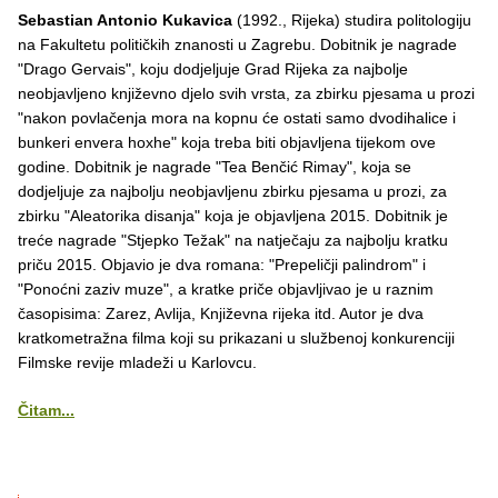
Sebastian Antonio Kukavica
(1992., Rijeka) studira politologiju
na Fakultetu političkih znanosti u Zagrebu. Dobitnik je nagrade
"Drago Gervais", koju dodjeljuje Grad Rijeka za najbolje
neobjavljeno književno djelo svih vrsta, za zbirku pjesama u prozi
"nakon povlačenja mora na kopnu će ostati samo dvodihalice i
bunkeri envera hoxhe" koja treba biti objavljena tijekom ove
godine. Dobitnik je nagrade "Tea Benčić Rimay", koja se
dodjeljuje za najbolju neobjavljenu zbirku pjesama u prozi, za
zbirku "Aleatorika disanja" koja je objavljena 2015. Dobitnik je
treće nagrade "Stjepko Težak" na natječaju za najbolju kratku
priču 2015. Objavio je dva romana: "Prepeličji palindrom" i
"Ponoćni zaziv muze", a kratke priče objavljivao je u raznim
časopisima: Zarez, Avlija, Književna rijeka itd. Autor je dva
kratkometražna filma koji su prikazani u službenoj konkurenciji
Filmske revije mladeži u Karlovcu.
Čitam...