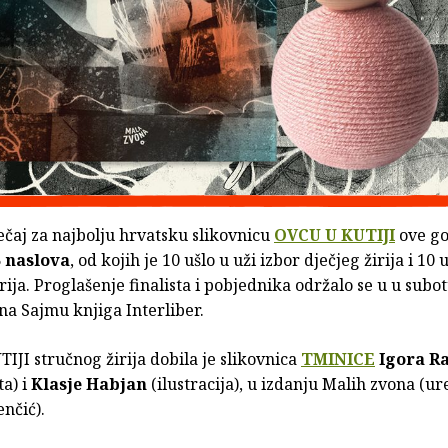
ečaj za najbolju hrvatsku slikovnicu
OVCU U KUTIJI
ove go
 naslova
, od kojih je 10 ušlo u uži izbor dječjeg žirija i 10 
rija. Proglašenje finalista i pobjednika održalo se u u subot
na Sajmu knjiga Interliber.
JI stručnog žirija dobila je slikovnica
TMINICE
Igora Ra
ta) i
Klasje Habjan
(ilustracija), u izdanju Malih zvona (u
nčić).