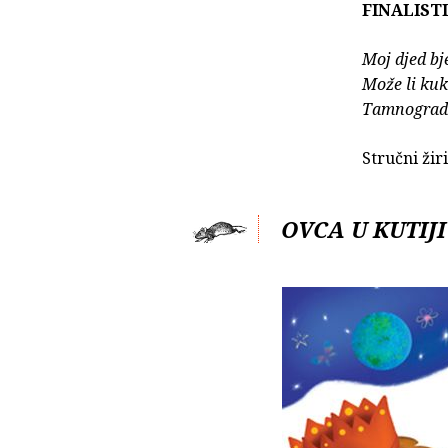
FINALISTI
Moj djed bj
Može li ku
Tamnograd
Stručni žir
OVCA U KUTIJI