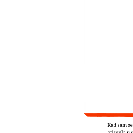
Kad sam se 
otisnula u