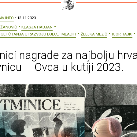
MV INFO
• 13.11.2023.
IŽANOVIĆ
KLASJA HABJAN
GE I ČITANJA U RAZVOJU DJECE I MLADIH
ŽELJKA MEZIĆ
IGOR RAJKI
nici nagrade za najbolju hrv
vnicu – Ovca u kutiji 2023.