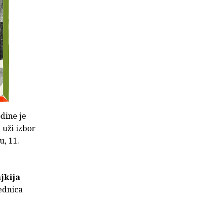
dine je
u uži izbor
u, 11.
jkija
rednica