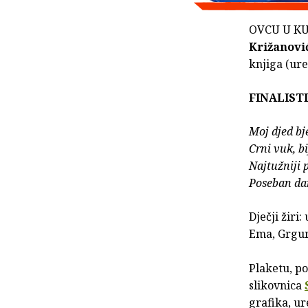
OVCU U KUTI
Križanovi
knjiga (ure
FINALISTI
Moj djed bj
Crni vuk, bi
Najtužniji 
Poseban da
Dječji žiri
Ema, Grgur 
Plaketu, po
slikovnica
grafika, ur