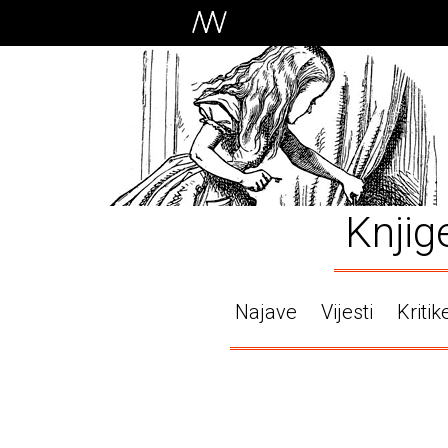
Knjig
Najave
Vijesti
Kritik