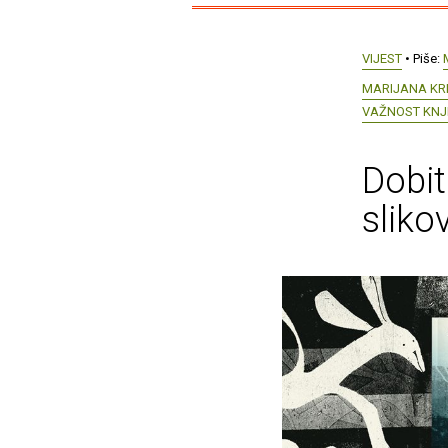
VIJEST
• Piše:
MARIJANA KR
VAŽNOST KNJI
Dobit
sliko