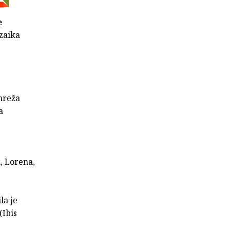
e
ozaika
mreža
a
a, Lorena,
la je
(Ibis