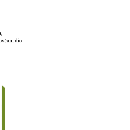
,
ovčani dio