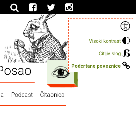
Visoki kontrast
Čitljiv slog
Posao
Podcrtane poveznice
ga
Podcast
Čitaonica