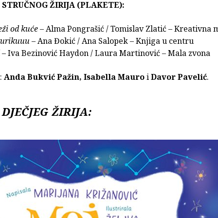
 STRUČNOG ŽIRIJA (PLAKETE):
eži od kuće
– Alma Pongrašić / Tomislav Zlatić – Kreativna 
kurikuuu
– Ana Đokić / Ana Salopek – Knjiga u centru
– Iva Bezinović Haydon / Laura Martinović – Mala zvona
i:
Anda Bukvić Pažin, Isabella Mauro
i
Davor Pavelić
.
 DJEČJEG ŽIRIJA: