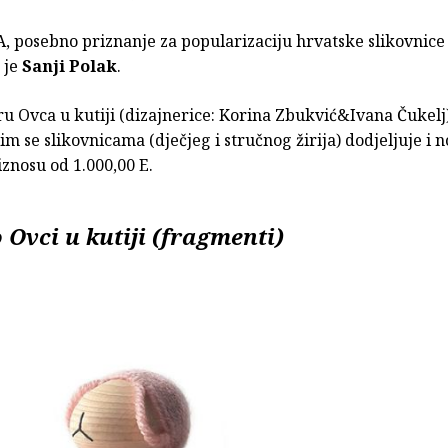
 posebno priznanje za popularizaciju hrvatske slikovnice
 je
Sanji Polak
.
u Ovca u kutiji (dizajnerice: Korina Zbukvić&Ivana Čukelj)
m se slikovnicama (dječjeg i stručnog žirija) dodjeljuje i n
znosu od 1.000,00 E.
 Ovci u kutiji (fragmenti)