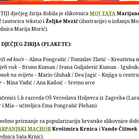
JI dječjeg žirija dobila je slikovnica
MOJ TATA
Marijan
ć
(autorica teksta) i
Željke Mezić
(ilustracije) u izdanju M
dnica Marija Morić).
 DJEČJEG ŽIRIJA (PLAKETE):
eži od kuće
– Alma Pongrašić / Tomislav Zlatić – Kreativna 
jeli vuk
– Bruno Kuman / Ivana Guljašević Kuman - Igubuk
pauk na svijetu
– Mario Gluhak / Dea Jagić – Knjiga u centru
r
– Nina Vađić / Ana Kadoić – Sretno srce
: učenici 5.b razreda OŠ Većeslava Holjevca iz Zagreba (Lar
i Mia – učiteljica Ema Pongrašić Plehan).
sebno priznanje za popularizaciju hrvatske slikovnice dobi
SRPANJSKI MACHOR
Krešimira Krnica
i
Vande Čižmek
ednica Saša Krnic).