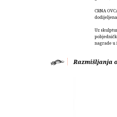
CRNA OVCA,
dodijeljena
Uz skulptur
pobjednički
nagrade u i
Razmišljanja o