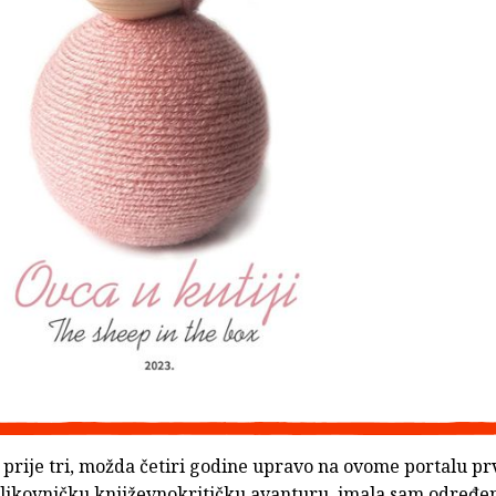
prije tri, možda četiri godine upravo na ovome portalu pr
 slikovničku književnokritičku avanturu, imala sam određe