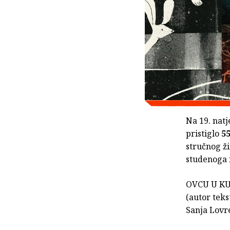
Na 19. natj
pristiglo
55
stručnog ži
studenoga 
OVCU U KUTI
(autor teks
Sanja Lovre