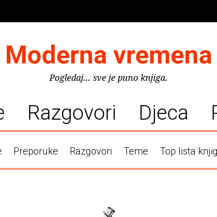
Moderna vremena
Pogledaj... sve je puno knjiga.
e
Razgovori
Djeca
e
Preporuke
Razgovori
Teme
Top lista knji