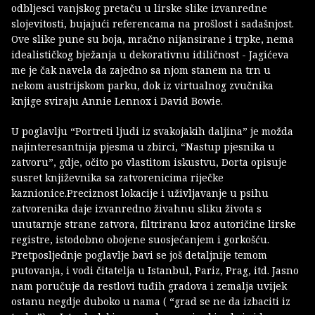
odbljesci vanjskog pretaču u lirske slike izvanredne
slojevitosti, bujajući referencama na prošlost i sadašnjost.
Ove slike pune su boja, mračno nijansirane i trpke, nema
idealističkog bježanja u dekorativnu idiličnost - Jagićeva
me je čak navela da zajedno sa njom stanem na trn u
nekom austrijskom parku, dok iz virtualnog zvučnika
knjige sviraju Annie Lennox i David Bowie.
U poglavlju “Portreti ljudi iz svakojakih daljina” je možda
najinteresantnija pjesma u zbirci, “Nastup pjesnika u
zatvoru”, gdje, očito po vlastitom iskustvu, Dorta opisuje
susret književnika sa zatvorenicima riječke
kaznionice.Preciznost lokacije i uživljavanje u psihu
zatvorenika daje izvanredno živahnu sliku života s
unutarnje strane zatvora, filtriranu kroz autoričine lirske
registre, istodobno obojene suosjećanjem i gorkošću.
Pretposljednje poglavlje bavi se još detaljnije temom
putovanja, i vodi čitatelja u Istanbul, Pariz, Prag, itd. Jasno
nam poručuje da restlovi tuđih gradova i zemalja uvijek
ostanu negdje duboko u nama ( “grad se ne da izbaciti iz