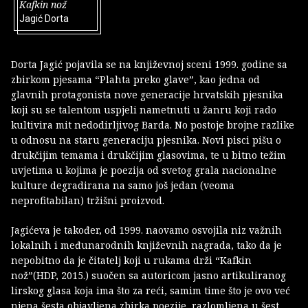
Kafkin nož
Jagić Dorta
Dorta Jagić pojavila se na književnoj sceni 1999. godine sa
zbirkom pjesama “Plahta preko glave”, kao jedna od
glavnih protagonista nove generacije hrvatskih pjesnika
koji su se talentom uspjeli nametnuti u žanru koji rado
kultivira mit nedodirljivog Barda. No postoje brojne razlike
u odnosu na staru generaciju pjesnika. Novi pisci pišu o
drukčijim temama i drukčijim glasovima, te u bitno težim
uvjetima u kojima je poezija od svetog grala nacionalne
kulture degradirana na samo još jedan (veoma
neprofitabilan) tržišni proizvod.
Jagićeva je također, od 1999. naovamo osvojila niz važnih
lokalnih i međunarodnih književnih nagrada, tako da je
nepobitno da je čitatelj koji u rukama drži “Kafkin
nož”(HDP, 2015.) suočen sa autoricom jasno artikuliranog
lirskog glasa koja ima što za reći, samim time što je ovo već
njena šesta objavljena zbirka poezije, razlomljena u šest