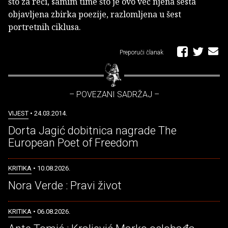
što za reći, samim time što je ovo već njena šesta
objavljena zbirka poezije, razlomljena u šest
portretnih ciklusa.
Preporuči članak
– POVEZANI SADRŽAJ –
VIJEST
• 24.03.2014.
Dorta Jagić dobitnica nagrade The
European Poet of Freedom
KRITIKA
• 10.08.2026.
Nora Verde : Pravi život
KRITIKA
• 06.08.2026.