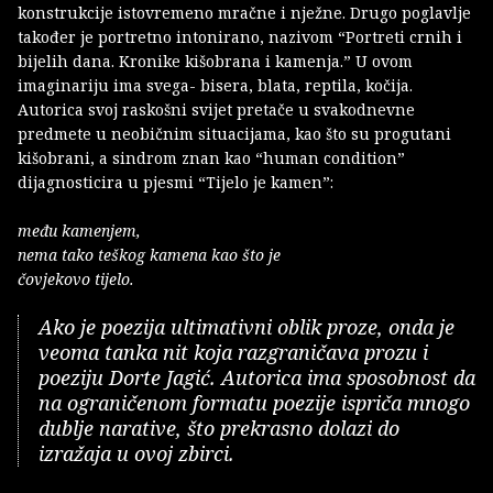
konstrukcije istovremeno mračne i nježne. Drugo poglavlje
također je portretno intonirano, nazivom “Portreti crnih i
bijelih dana. Kronike kišobrana i kamenja.” U ovom
imaginariju ima svega- bisera, blata, reptila, kočija.
Autorica svoj raskošni svijet pretače u svakodnevne
predmete u neobičnim situacijama, kao što su progutani
kišobrani, a sindrom znan kao “human condition”
dijagnosticira u pjesmi “Tijelo je kamen”:
među kamenjem,
nema tako teškog kamena kao što je
čovjekovo tijelo.
Ako je poezija ultimativni oblik proze, onda je
veoma tanka nit koja razgraničava prozu i
poeziju Dorte Jagić. Autorica ima sposobnost da
na ograničenom formatu poezije ispriča mnogo
dublje narative, što prekrasno dolazi do
izražaja u ovoj zbirci.