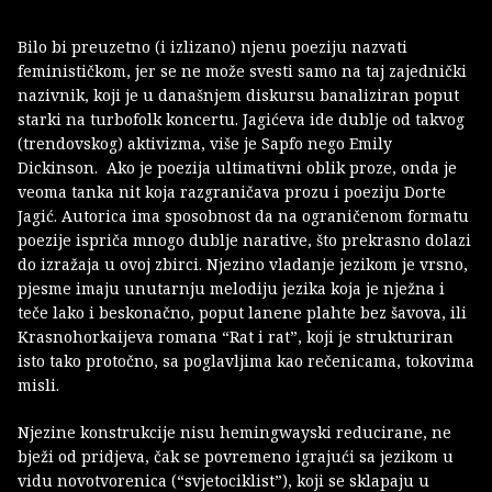
Bilo bi preuzetno (i izlizano) njenu poeziju nazvati
feminističkom, jer se ne može svesti samo na taj zajednički
nazivnik, koji je u današnjem diskursu banaliziran poput
starki na turbofolk koncertu. Jagićeva ide dublje od takvog
(trendovskog) aktivizma, više je Sapfo nego Emily
Dickinson. Ako je poezija ultimativni oblik proze, onda je
veoma tanka nit koja razgraničava prozu i poeziju Dorte
Jagić. Autorica ima sposobnost da na ograničenom formatu
poezije ispriča mnogo dublje narative, što prekrasno dolazi
do izražaja u ovoj zbirci. Njezino vladanje jezikom je vrsno,
pjesme imaju unutarnju melodiju jezika koja je nježna i
teče lako i beskonačno, poput lanene plahte bez šavova, ili
Krasnohorkaijeva romana “Rat i rat”, koji je strukturiran
isto tako protočno, sa poglavljima kao rečenicama, tokovima
misli.
Njezine konstrukcije nisu hemingwayski reducirane, ne
bježi od pridjeva, čak se povremeno igrajući sa jezikom u
vidu novotvorenica (“svjetociklist”), koji se sklapaju u