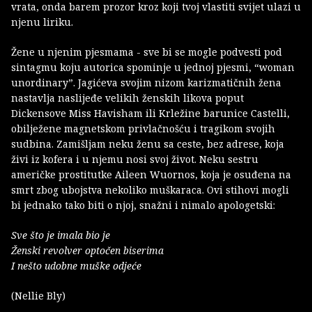
vrata, onda barem prozor kroz koji tvoj vlastiti svijet ulazi u
njenu liriku.
Žene u njenim pjesmama - sve bi se mogle podvesti pod
sintagmu koju autorica spominje u jednoj pjesmi, “woman
unordinary”. Jagićeva svojim nizom karizmatičnih žena
nastavlja naslijeđe velikih ženskih likova poput
Dickensove Miss Havisham ili Krležine barunice Castelli,
obilježene magnetskom privlačnošću i tragikom svojih
sudbina. Zamišljam neku ženu sa ceste, bez adrese, koja
živi iz kofera i u njemu nosi svoj život. Neku sestru
američke prostitutke Aileen Wuornos, koja je osuđena na
smrt zbog ubojstva nekoliko muškaraca. Ovi stihovi mogli
bi jednako tako biti o njoj, snažni i nimalo apologetski:
Sve što je imala bio je
Ženski revolver optočen biserima
I nešto udobne muške odjeće
(Nellie Bly)