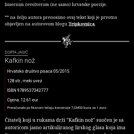
bisernim revolverom (ne samo) hrvatske poezije.
** na želju autora prenosimo ovaj tekst koji je prvotno
objavljen na autorovom blogu
Tripkovnica
.
DORTA JAGIĆ
Kafkin nož
Hrvatsko društvo pisaca 05/2015.
128 str., meki uvez
ISBN 9789537342777
Cijena: 12.61 eur
Preračunato po fiksnom tečaju konverzije 7,53450 kuna za 1 euro
Čitatelj koji u rukama drži "Kafkin nož" suočen je sa
autoricom jasno artikuliranog lirskog glasa koja ima