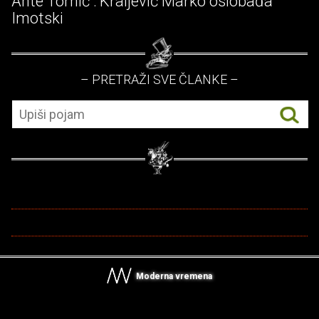
Ante Tomić : Kraljević Marko oslobađa
Imotski
– PRETRAŽI SVE ČLANKE –
Moderna vremena