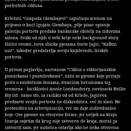
portretnih ciklusa.
Krležini “Gospoda Glembajevi” započinju scenom na
prijemu u kući Ignjata Glembaya, gdje pisac opisuje
galeriju portreta predaka bankarske obitelji na zidovima
salona. Svaki od njih u sebi krije neki background story.
Slično ovome, nova zbirka pjesama Dorte Jagić, “Kafkin
nož”, također predstavlja seriju književnih, lirskih
portreta.
U prvom poglavlju, nazvanom “Ciklus o viktorijanskim
pionirkama i pustolovkama”, nižu se pjesme koje pričaju
priče o neobičnim ženama, stvarnim heroinama tog
vremena - biciklistici Annie Londonderry, novinarki Nellie
Bly itd . Samo što, za razliku od od Krleže, Jagićeva
predmete svojih portreta ne diskreditira, već ih slavi. Ne
pretendira na arhetipizaciju, već im daje individualne
boje. Ove pjesme su otvorene forme, jer uvijek na kraju
čitanja osjetim da krug nije zatvoren do kraja, moraš ga
zatvoriti sam, jer autorica ostavlja ako ne neka otvorena