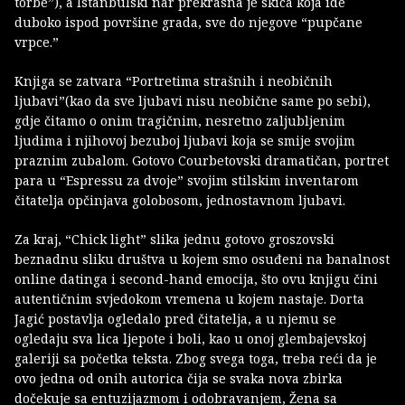
torbe”), a Istanbulski nar prekrasna je skica koja ide
duboko ispod površine grada, sve do njegove “pupčane
vrpce.”
Knjiga se zatvara “Portretima strašnih i neobičnih
ljubavi”(kao da sve ljubavi nisu neobične same po sebi),
gdje čitamo o onim tragičnim, nesretno zaljubljenim
ljudima i njihovoj bezuboj ljubavi koja se smije svojim
praznim zubalom. Gotovo Courbetovski dramatičan, portret
para u “Espressu za dvoje” svojim stilskim inventarom
čitatelja opčinjava golobosom, jednostavnom ljubavi.
Za kraj, “Chick light” slika jednu gotovo groszovski
beznadnu sliku društva u kojem smo osuđeni na banalnost
online datinga i second-hand emocija, što ovu knjigu čini
autentičnim svjedokom vremena u kojem nastaje. Dorta
Jagić postavlja ogledalo pred čitatelja, a u njemu se
ogledaju sva lica ljepote i boli, kao u onoj glembajevskoj
galeriji sa početka teksta. Zbog svega toga, treba reći da je
ovo jedna od onih autorica čija se svaka nova zbirka
dočekuje sa entuzijazmom i odobravanjem, Žena sa