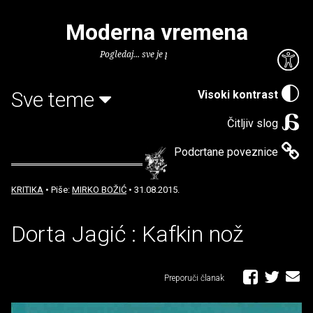
Moderna vremena
Pogledaj... sve je puno knjiga.
Sve teme
Visoki kontrast
Čitljiv slog
Podcrtane poveznice
KRITIKA
• Piše:
MIRKO BOŽIĆ
• 31.08.2015.
Dorta Jagić : Kafkin nož
Preporuči članak