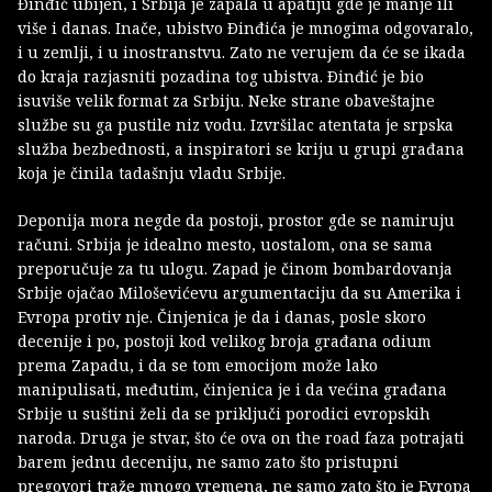
Ðinđić ubijen, i Srbija je zapala u apatiju gde je manje ili
više i danas. Inače, ubistvo Ðinđića je mnogima odgovaralo,
i u zemlji, i u inostranstvu. Zato ne verujem da će se ikada
do kraja razjasniti pozadina tog ubistva. Ðinđić je bio
isuviše velik format za Srbiju. Neke strane obaveštajne
službe su ga pustile niz vodu. Izvršilac atentata je srpska
služba bezbednosti, a inspiratori se kriju u grupi građana
koja je činila tadašnju vladu Srbije.
Deponija mora negde da postoji, prostor gde se namiruju
računi. Srbija je idealno mesto, uostalom, ona se sama
preporučuje za tu ulogu. Zapad je činom bombardovanja
Srbije ojačao Miloševićevu argumentaciju da su Amerika i
Evropa protiv nje. Činjenica je da i danas, posle skoro
decenije i po, postoji kod velikog broja građana odium
prema Zapadu, i da se tom emocijom može lako
manipulisati, međutim, činjenica je i da većina građana
Srbije u suštini želi da se priključi porodici evropskih
naroda. Druga je stvar, što će ova on the road faza potrajati
barem jednu deceniju, ne samo zato što pristupni
pregovori traže mnogo vremena, ne samo zato što je Evropa