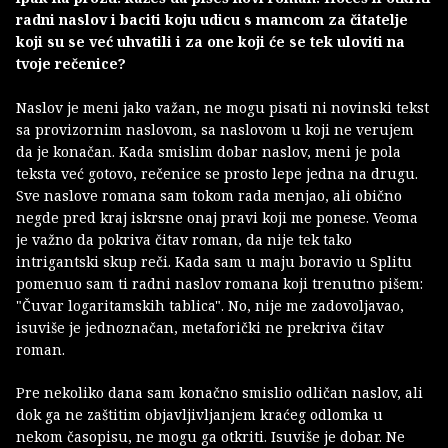
radni naslov i baciti koju udicu s mamcom za čitatelje
koji su se već uhvatili i za one koji će se tek uloviti na
tvoje rečenice?
Naslov je meni jako važan, ne mogu pisati ni novinski tekst
sa provizornim naslovom, sa naslovom u koji ne verujem
da je konačan. Kada smislim dobar naslov, meni je pola
teksta već gotovo, rečenice se prosto lepe jedna na drugu.
Sve naslove romana sam tokom rada menjao, ali obično
negde pred kraj iskrsne onaj pravi koji me ponese. Veoma
je važno da pokriva čitav roman, da nije tek tako
intrigantski skup reči. Kada sam u maju boravio u Splitu
pomenuo sam ti radni naslov romana koji trenutno pišem:
"Čuvar logaritamskih tablica". No, nije me zadovoljavao,
isuviše je jednoznačan, metaforički ne prekriva čitav
roman.
Pre nekoliko dana sam konačno smislio odličan naslov, ali
dok ga ne zaštitim objavljivljanjem kraćeg odlomka u
nekom časopisu, ne mogu ga otkriti. Isuviše je dobar. Ne