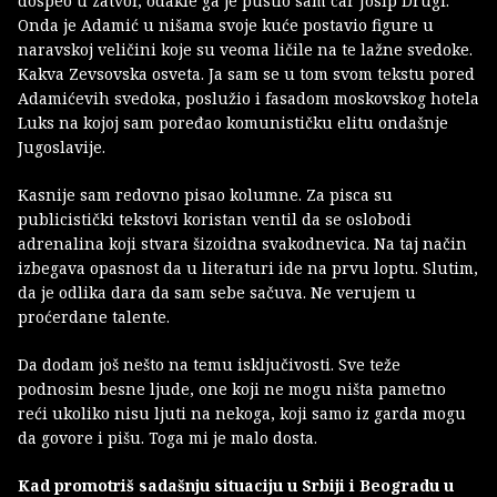
dospeo u zatvor, odakle ga je pustio sam car Josip Drugi.
Onda je Adamić u nišama svoje kuće postavio figure u
naravskoj veličini koje su veoma ličile na te lažne svedoke.
Kakva Zevsovska osveta. Ja sam se u tom svom tekstu pored
Adamićevih svedoka, poslužio i fasadom moskovskog hotela
Luks na kojoj sam poređao komunističku elitu ondašnje
Jugoslavije.
Kasnije sam redovno pisao kolumne. Za pisca su
publicistički tekstovi koristan ventil da se oslobodi
adrenalina koji stvara šizoidna svakodnevica. Na taj način
izbegava opasnost da u literaturi ide na prvu loptu. Slutim,
da je odlika dara da sam sebe sačuva. Ne verujem u
proćerdane talente.
Da dodam još nešto na temu isključivosti. Sve teže
podnosim besne ljude, one koji ne mogu ništa pametno
reći ukoliko nisu ljuti na nekoga, koji samo iz garda mogu
da govore i pišu. Toga mi je malo dosta.
Kad promotriš sadašnju situaciju u Srbiji i Beogradu u