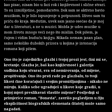
kao pisac, nisam bio u fazi rok i književnost i slične stvari.
To su izmišljotine, pomodarstvo. Dok sam se aktivno bavio
muzikom, to je bilo ispunjenje u potpunosti. Iživeo sam tu
priču do kraja. Međutim, uvek sam jasno osećao da je moj
dar u literaturi, a ne u muzici. Možda je udeo muzike u
mom životu mnogo veći nego što mislim. Dok pišem, ja
čujem i vidim buduću knjigu. Nikada nemam jasan plan,
samo nekoliko dubokih prizora u kojima je intonacija
romana koji pišem.
Ono što je zajedničko glazbi i tvojoj prozi jest, čini mi se,
kretanje. Glazba je, baš kao književnost i galerija
sudbina koju stvaraš, sva od nemirovanja, od mijene,
propitivanja. Ono što prsti rade po glazbalu, to tvoji
likovi čine koračajući i svojim promišljanjima – nikako ne
miruju. Koliko sebe ugrađuješ u likove koje gradiš, u
kojoj mjeri preslikavaš vlastite mijene? Posljednji si
primjerice roman, "Bonavia", završio poglavljem u čiju
eksplicitnost biografskih elemenata čitatelj može samo
nagađati.