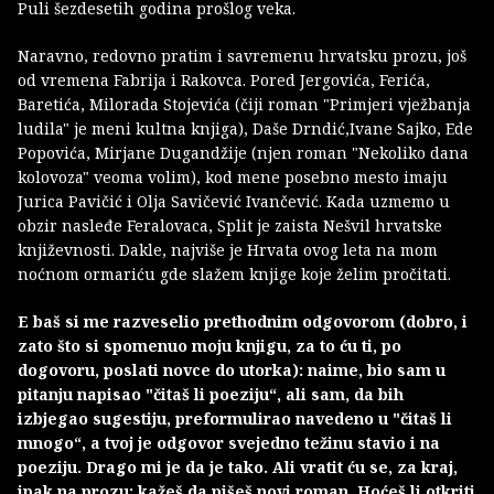
Puli šezdesetih godina prošlog veka.
Naravno, redovno pratim i savremenu hrvatsku prozu, još
od vremena Fabrija i Rakovca. Pored Jergovića, Ferića,
Baretića, Milorada Stojevića (čiji roman "Primjeri vježbanja
ludila" je meni kultna knjiga), Daše Drndić,Ivane Sajko, Ede
Popovića, Mirjane Dugandžije (njen roman "Nekoliko dana
kolovoza" veoma volim), kod mene posebno mesto imaju
Jurica Pavičić i Olja Savičević Ivančević. Kada uzmemo u
obzir nasleđe Feralovaca, Split je zaista Nešvil hrvatske
književnosti. Dakle, najviše je Hrvata ovog leta na mom
noćnom ormariću gde slažem knjige koje želim pročitati.
E baš si me razveselio prethodnim odgovorom (dobro, i
zato što si spomenuo moju knjigu, za to ću ti, po
dogovoru, poslati novce do utorka): naime, bio sam u
pitanju napisao "čitaš li poeziju“, ali sam, da bih
izbjegao sugestiju, preformulirao navedeno u "čitaš li
mnogo“, a tvoj je odgovor svejedno težinu stavio i na
poeziju. Drago mi je da je tako. Ali vratit ću se, za kraj,
ipak na prozu: kažeš da pišeš novi roman. Hoćeš li otkriti