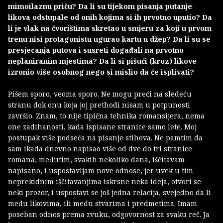
mimoilaznu priču? Da li su tijekom pisanja putanje
likova odstupale od onih kojima si ih prvotno uputio? Da
li je vlak na čvorištima skretao u smjeru za koji u prvom
trenu nisi protagonistu ugurao kartu u džep? Da li su se
presjecanja putova i susreti događali na prvotno
neplaniranim mjestima? Da li si pišući (kroz) likove
izronio više osobnog nego si mislio da će isplivati?
Pišem sporo, veoma sporo. Ne mogu preći na sledeću
stranu dok onu koja joj prethodi nisam u potpunosti
završio. Znam, to nije tipična tehnika romansijera, nema
one zadihanosti, kada ispisane stranice samo lete. Moj
postupak više podseća na pisanje stihova. Ne pamtim da
sam ikada dnevno napisao više od dve do tri stranice
romana, međutim, svakih nekoliko dana, iščitavam
napisano, i uspostavljam nove odnose, jer uvek u tim
neprekidnim iščitavanjima iskrsne neka ideja, otvori se
neki prozor, i uspostavi se još jedna relacija, svejedno da li
među likovima, ili među stvarima i predmetima. Imam
poseban odnos prema zvuku, odgovornost za svaku reč. Ja