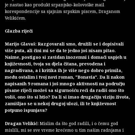
je nastao kao produkt srpanjsko-kolovoške mail
korespondencije sa sjajnim srpskim piscem, Draganom
Velikićem.
Glazba riječi
Marijo Glavaš: Razgovarali smo, družili se i dopisivali
više puta, ali čini mi se da te jedno još nisam pitao.
Naime, postigao si zavidan inozemni i domaći uspjeh u
književnosti, tvoja su djela čitana, prevođena i
nagrađivana, a i kritika ih je više nego dobro primila,
među ostalim i tvoj novi roman, "Bonavia". Da li nakon
napisanih 9 romana i još mnogo aktivnosti na području
pisane riječi možeš sa sigurnošću reći da radiš ono što
voliš, ono što si htio? Da li si imao drugačiju viziju života,
zamišljao se u nekoj drugoj ulozi, ili te književnost
potpuno ispunjava?
Dragan Velikić:
Mislim da što god radili, i o čemu god
mislili, mi se sve vreme krećemo u tim našim radnjama i