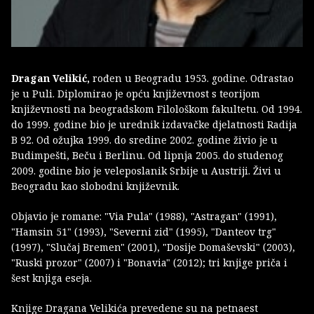
Dragan Velikić,
rođen u Beogradu 1953. godine. Odrastao
je u Puli. Diplomirao je opću književnost s teorijom
književnosti na beogradskom Filološkom fakultetu. Od 1994.
do 1999. godine bio je urednik izdavačke djelatnosti Radija
B 92. Od ožujka 1999. do sredine 2002. godine živio je u
Budimpešti, Beču i Berlinu. Od lipnja 2005. do studenog
2009. godine bio je veleposlanik Srbije u Austriji. Živi u
Beogradu kao slobodni književnik.
Objavio je romane: "Via Pula" (1988), "Astragan" (1991),
"Hamsin 51" (1993), "Severni zid" (1995), "Danteov trg"
(1997), "Slučaj Bremen" (2001), "Dosije Domaševski" (2003),
"Ruski prozor" (2007) i "Bonavia" (2012); tri knjige priča i
šest knjiga eseja.
Knjige Dragana Velikića prevedene su na petnaest