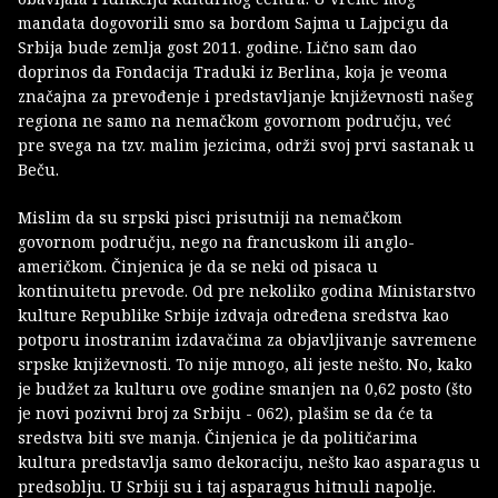
mandata dogovorili smo sa bordom Sajma u Lajpcigu da
Srbija bude zemlja gost 2011. godine. Lično sam dao
doprinos da Fondacija Traduki iz Berlina, koja je veoma
značajna za prevođenje i predstavljanje književnosti našeg
regiona ne samo na nemačkom govornom području, već
pre svega na tzv. malim jezicima, održi svoj prvi sastanak u
Beču.
Mislim da su srpski pisci prisutniji na nemačkom
govornom području, nego na francuskom ili anglo-
američkom. Činjenica je da se neki od pisaca u
kontinuitetu prevode. Od pre nekoliko godina Ministarstvo
kulture Republike Srbije izdvaja određena sredstva kao
potporu inostranim izdavačima za objavljivanje savremene
srpske književnosti. To nije mnogo, ali jeste nešto. No, kako
je budžet za kulturu ove godine smanjen na 0,62 posto (što
je novi pozivni broj za Srbiju - 062), plašim se da će ta
sredstva biti sve manja. Činjenica je da političarima
kultura predstavlja samo dekoraciju, nešto kao asparagus u
predsoblju. U Srbiji su i taj asparagus hitnuli napolje.