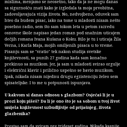
mislima, menjamo se neosetno, tako da ja ne mogu danas
sa sigurnošću znati kako je izgledala ta moja prvobitna,
zadovoljavajuća vizija života. No, nedvojbeno, oduvek sam
hteo da budem pisac, iako na tome u mladosti nisam nešto
posebno radio, sem što sam tokom leta u petom razredu
osnovne škole napisao jedan roman pod snažnim uticajem
dečjih romana Ivana Kušana o Koku. Bilo je tu i uticaja Žila
Verna, i Karla Maja, mojih omiljenih pisaca u to vreme.
Pisanju sam se "vratio" tek nakon studija svetske
književnosti, sa punih 27 godina kada sam konačno
prekinuo sa muzikom. Jer, ja sam u mladosti svirao orgulje
i električni klavir i prilično uspešno se bavio muzikom.
Ipak, nikada nisam nijednu drugu egzistenciju želeo sem
spisateljske. I to me u potpunosti ispunjava.
U kakvom si danas odnosu s glazbom? Osjećaš li je u
prozi koju pišeš? Da li je ono što je sa sobom u tvoj život
unijela književnost uzbudljivije od prijašnjeg, života
glazbenika?
Prestao sam da sviram pre trideset godina. Nikada kasnije,