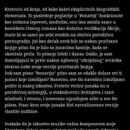
Krenuću od kraja, od kako kažeš eksplicitnih biografskih
elemenata. To poslednje poglavlje u "Bonaviji" funkcioniše
kao intimna ispovest, međutim, ono ima smisla samo u
kontekstu čitavog romana kao dodatna verifikacija fikcije,
inače bi se samo po sebi svodilo na običnu porodičnu
pornografiju. Još kao dečak uvek bih se nakon pročitane
knjige pitao šta je bilo sa junacima kasnije, kada se
okončala priča. To pitanje lebdi i danas. Dakle, ja sam
domišljajući te priče nakon njihovog "oficijelnog" svršetka
stvarao neke svoje verzije pročitanih knjiga.
Dok sam pisao "Bonaviju" pitao sam se odakle dolaze svi ti
junaci koje izmišljam? Naravno, sve što navodno izmišljamo
potiče iz našeg iskustva. Preteče većine junaka su u
porodičnoj mitologiji, u svakodnevici detinjstva i rane
mladosti. I svesno, i nesvesno ugrađujem sebe u sve što
pišem. Pisac kroz svoje junake živi nerealizovane verzije
vlastite sudbine.
Svakako da je iskustvo muzike važna komponenta moje