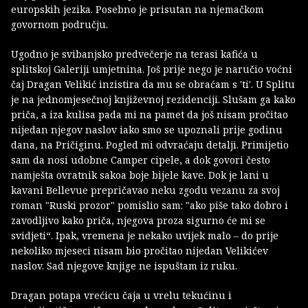
europskih jezika. Posebno je prisutan na njemačkom
govornom području.
Ugodno je svibanjsko predvečerje na terasi kafića u
splitskoj Galeriji umjetnina. Još prije nego je naručio voćni
čaj Dragan Velikić inzistira da mu se obraćam s 'ti'. U Splitu
je na jednomjesečnoj književnoj rezidenciji. Slušam ga kako
priča, a iza kulisa pada mi na pamet da još nisam pročitao
nijedan njegov naslov iako smo se upoznali prije godinu
dana, na Pričiginu. Pogled mi odvraćaju detalji. Primijetio
sam da nosi udobne Camper cipele, a dok govori često
namješta ovratnik sakoa boje bijele kave. Dok je lani u
kavani Bellevue prepričavao neku zgodu vezanu za svoj
roman "Ruski prozor" pomislio sam: "ako piše tako dobro i
zavodljivo kako priča, njegova proza sigurno će mi se
svidjeti“. Ipak, vremena je nekako uvijek malo – do prije
nekoliko mjeseci nisam bio pročitao nijedan Velikićev
naslov. Sad njegove knjige ne ispuštam iz ruku.
Dragan potapa vrećicu čaja u vrelu tekućinu i