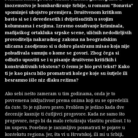
inozemstvo je bombardiranje Srbije, u romanu "Bonavia"
spominješ ubojstvo premijera. Društvenom kritikom
bavio si se i devedesetih i dvijetisućitih u svojim
kolumnama i esejima. Izravno osuđivanje kriminala,
mafijaškog ortakluka srpske scene, uličnih nedodirljivih
provoditelja nakaradnog zakona na beogradskim
ulicama zaodjenuo si u dobro plasiranu misao koja nije
pobuđivala sumnju o kome se govori. Zbog čega si
odlučio upustiti se i u pisanje društveno kritičkih i
konstruktivnih tekstova? O čemu je bio prvi tekst? Kako
ti je kao piscu bilo promatrati kolege koje su šutjele ili
besramno išle niz dlaku režima?
Ako sebi nešto zameram u tim godinama, onda je to
povremena isključivost prema onima koji su se opredelili
da ćute. To je njihovo pravo. Problem je jedino kada dve
decenije kasnije ti ćutljivci progovore. Kada ne samo što
progovore, nego bi da malo retuširaju vlastitu prošlost. I to
im uspeva. Posebno je zanimljivo posmatrati te pojave u
kontekstu regiona. Jer, šta vi u Hrvatskoj, ili mi u Srbiji,