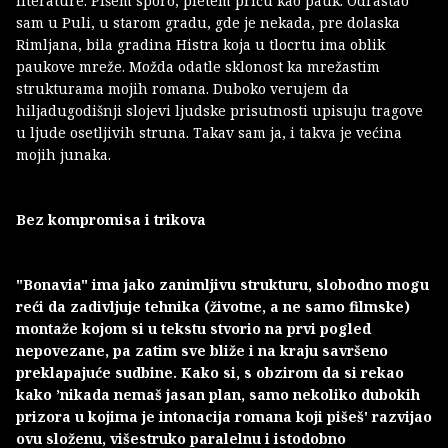
literature. Pišem sporo, pletem priču kao pauk. Odrastao
sam u Puli, u starom gradu, gde je nekada, pre dolaska
Rimljana, bila gradina Histra koja u tlocrtu ima oblik
paukove mreže. Možda odatle sklonost ka mrežastim
strukturama mojih romana. Duboko verujem da
hiljadugodišnji slojevi ljudske prisutnosti upisuju tragove
u ljude osetljivih struna. Takav sam ja, i takva je većina
mojih junaka.
Bez kompromisa i trikova
"Bonavia" ima jako zanimljivu strukturu, slobodno mogu
reći da zadivljuje tehnika (životne, a ne samo filmske)
montaže kojom si u tekstu stvorio na prvi pogled
nepovezane, pa zatim sve bliže i na kraju savršeno
preklapajuće sudbine. Kako si, s obzirom da si rekao
kako ’nikada nemaš jasan plan, samo nekoliko dubokih
prizora u kojima je intonacija romana koji pišeš' razvijao
ovu složenu, višestruko paralelnu i istodobno