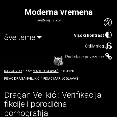
Moderna vremena
Pogledaj... sve je puno knjiga.
Sve teme
Visoki kontrast
Čitljiv slog
Podcrtane poveznice
RAZGOVOR
• Piše:
MARIJO GLAVAŠ
• 08.08.2013.
PISAC DRAGANVELIKIĆ
PISAC MARIJOGLAVAŠ
Dragan Velikić : Verifikacija
fikcije i porodična
pornografija