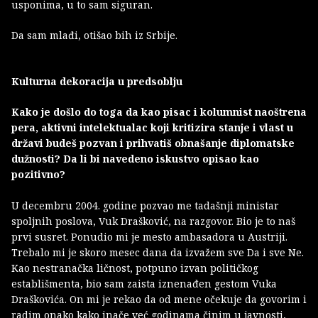
usponima, u to sam siguran.
Da sam mlađi, otišao bih iz Srbije.
Kulturna dekoracija u predsoblju
Kako je došlo do toga da kao pisac i kolumnist naoštrena
pera, aktivni intelektualac koji kritizira stanje i vlast u
državi budeš pozvan i prihvatiš obnašanje diplomatske
dužnosti? Da li bi navedeno iskustvo opisao kao
pozitivno?
U decembru 2004. godine pozvao me tadašnji ministar
spoljnih poslova, Vuk Drašković, na razgovor. Bio je to naš
prvi susret. Ponudio mi je mesto ambasadora u Austriji.
Trebalo mi je skoro mesec dana da izvažem sve Da i sve Ne.
Kao nestranačka ličnost, potpuno izvan političkog
establišmenta, bio sam zaista iznenađen gestom Vuka
Draškovića. On mi je rekao da od mene očekuje da govorim i
radim onako kako inače već godinama činim u javnosti,