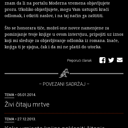
znam da li na portalu Moderna vremena objavljujete
prozu. Ukoliko objavljujete, mogu Vam ustupiti kraći
odlomak, i otkriti naslov, i na taj način ga zaštititi.
Što se honorara tiče, možeš one novce namenjene za
pominjanje tvoje knjige u ovom intervjuu, pripojiti uz iznos
koji mi sleduje za objavljivanje odlomka iz romana. Inače,
knjiga ti je sjajna, čak i da mi ne platiš do utorka.
Preporuči članak
– POVEZANI SADRŽAJ –
TEMA
• 05.01.2014.
Živi čitaju mrtve
TEMA
• 27.12.2013.