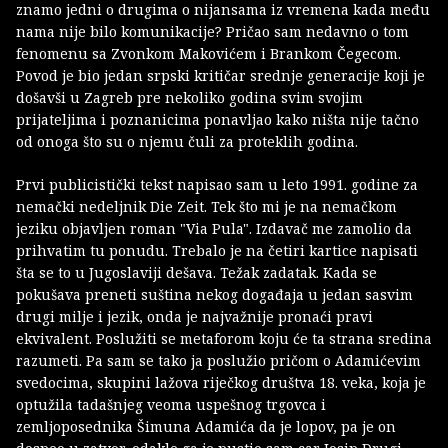
znamo jedni o drugima o nijansama iz vremena kada među
nama nije bilo komunikacije? Pričao sam nedavno o tom
fenomenu sa Zvonkom Makovićem i Brankom Čegecom.
Povod je bio jedan srpski kritičar srednje generacije koji je
došavši u Zagreb pre nekoliko godina svim svojim
prijateljima i poznanicima ponavljao kako ništa nije tačno
od onoga što su o njemu čuli za proteklih godina.
Prvi publicistički tekst napisao sam u leto 1991. godine za
nemački nedeljnik Die Zeit. Tek što mi je na nemačkom
jeziku objavljen roman "Via Pula". Izdavač me zamolio da
prihvatim tu ponudu. Trebalo je na četiri kartice napisati
šta se to u Jugoslaviji dešava. Težak zadatak. Kada se
pokušava preneti suština nekog događaja u jedan sasvim
drugi milje i jezik, onda je najvažnije pronaći pravi
ekvivalent. Poslužiti se metaforom koju će ta strana sredina
razumeti. Pa sam se tako ja poslužio pričom o Adamićevim
svedocima, skupini lažova riječkog društva 18. veka, koja je
optužila tadašnjeg veoma uspešnog trgovca i
zemljoposednika Šimuna Adamića da je lopov, pa je on