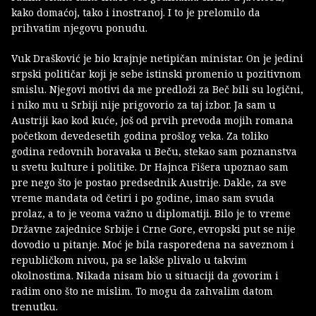
kako domaćoj, tako i inostranoj. I to je prelomilo da
prihvatim njegovu ponudu.
Vuk Drašković je bio krajnje netipičan ministar. On je jedini
srpski političar koji je sebe istinski promenio u pozitivnom
smislu. Njegovi motivi da me predloži za Beč bili su logični,
i niko mu u Srbiji nije prigovorio za taj izbor. Ja sam u
Austriji kao kod kuće, još od prvih prevoda mojih romana
početkom devedesetih godina prošlog veka. Za toliko
godina redovnih boravaka u Beču, stekao sam poznanstva
u svetu kulture i politike. Dr Hajnca Fišera upoznao sam
pre nego što je postao predsednik Austrije. Dakle, za sve
vreme mandata od četiri i po godine, imao sam svuda
prolaz, a to je veoma važno u diplomatiji. Bilo je to vreme
Državne zajednice Srbije i Crne Gore, evropski put se nije
dovodio u pitanje. Moć je bila raspoređena na saveznom i
republičkom nivou, pa se lakše plivalo u takvim
okolnostima. Nikada nisam bio u situaciji da govorim i
radim ono što ne mislim. To mogu da zahvalim datom
trenutku.