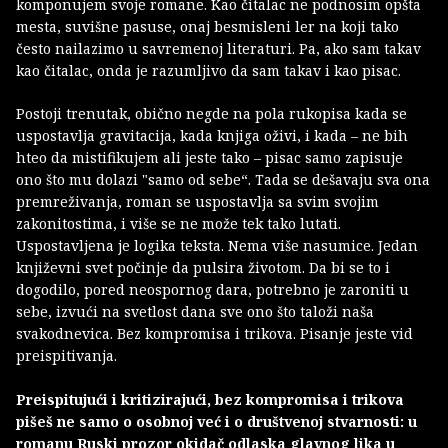
komponujem svoje romane. Kao čitalac ne podnosim opšta
mesta, suvišne pasuse, onaj besmisleni ler na koji tako
često nailazimo u savremenoj literaturi. Pa, ako sam takav
kao čitalac, onda je razumljivo da sam takav i kao pisac.
Postoji trenutak, obično negde na pola rukopisa kada se
uspostavlja gravitacija, kada knjiga oživi, i kada – ne bih
hteo da mistifikujem ali jeste tako – pisac samo zapisuje
ono što mu dolazi "samo od sebe“. Tada se dešavaju sva ona
premreživanja, roman se uspostavlja sa svim svojim
zakonitostima, i više se ne može tek tako lutati.
Uspostavljena je logika teksta. Nema više nasumice. Jedan
književni svet počinje da pulsira životom. Da bi se to i
dogodilo, pored neospornog dara, potrebno je zaroniti u
sebe, izvući na svetlost dana sve ono što taloži naša
svakodnevica. Bez kompromisa i trikova. Pisanje jeste vid
preispitivanja.
Preispitujući i kritizirajući, bez kompromisa i trikova
pišeš ne samo o osobnoj već i o društvenoj stvarnosti: u
romanu Ruski prozor okidač odlaska glavnog lika u