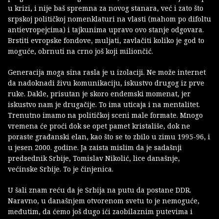
u krizi, i nije baš spremna za novog stanara, već i zato što
srpskoj političkoj nomenklaturi na vlasti (mahom po difoltu
antievropejcima) i tajkunima upravo ovo stanje odgovara.
Brstiti evropske fondove, muljati, zavlačiti koliko je god to
moguće, obrnuti na crno još koji miliončić.
Generacija moga sina rasla je u izolaciji. Ne može internet
da nadoknadi živu komunikaciju, iskustvo drugog iz prve
ruke. Dakle, prisutan je skoro endemski momenat, jer
iskustvo nam je drugačije. To ima uticaja i na mentalitet.
Trenutno imamo na političkoj sceni male formate. Mnogo
vremena će proći dok se opet pamet kristališe, dok ne
poraste građanski elan, kao što se to zbilo u zimu 1995-96, i
u jesen 2000. godine. Ja zaista mislim da je sadašnji
predsednik Srbije, Tomislav Nikolić, lice današnje,
većinske Srbije. To je činjenica.
U šali znam reću da je Srbija na putu da postane DDR.
Naravno, u današnjem otvorenom svetu to je nemoguće,
međutim, da ćemo još dugo ići zaobilaznim putevima i