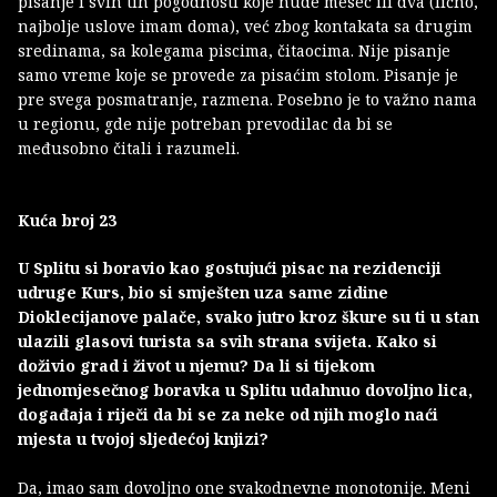
pisanje i svih tih pogodnosti koje nude mesec ili dva (lično,
najbolje uslove imam doma), već zbog kontakata sa drugim
sredinama, sa kolegama piscima, čitaocima. Nije pisanje
samo vreme koje se provede za pisaćim stolom. Pisanje je
pre svega posmatranje, razmena. Posebno je to važno nama
u regionu, gde nije potreban prevodilac da bi se
međusobno čitali i razumeli.
Kuća broj 23
U Splitu si boravio kao gostujući pisac na rezidenciji
udruge Kurs, bio si smješten uza same zidine
Dioklecijanove palače, svako jutro kroz škure su ti u stan
ulazili glasovi turista sa svih strana svijeta. Kako si
doživio grad i život u njemu? Da li si tijekom
jednomjesečnog boravka u Splitu udahnuo dovoljno lica,
događaja i riječi da bi se za neke od njih moglo naći
mjesta u tvojoj sljedećoj knjizi?
Da, imao sam dovoljno one svakodnevne monotonije. Meni