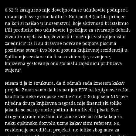
0,62 % zasigurno nije dovoljno da se učinkovito podupre i
unaprijedi sve grane kulture. Koji model (možda primjer
na koji si naišao u inozemstvu), koje aktivnosti bi istaknuo
i/ili predložio kao učinkovite i poželjne za stvaranje dobrih
životnih uvjeta za književnosti i snažniju zastupljenost u
zajednici? Da li su državne novčane potpore piscima
pozitivna stvar? Evo bio si gost na književnoj rezidenciji u
Splitu mjesec dana: da li su rezidencije, razmjene,
književna gostovanja ono što malu zajednicu približava
svijetu?
Nisam ti ja iz struktura, da ti odmah sada iznesem kakav
projekt. Znam samo da bi smanjen PDV na knjigu sve rešio,
kao što to neke evropske zemlje čine. U Srbiji sem NIN-ove
nijedna druga književna nagrada nije financijski toliko
jaka da se od nje može godinu dana živeti i pisati. Sve
druge nagrade novčano ne iznose više od reketa koji za
neku opštinsku dozvolu uzme kakav sitni referent. No,
rezidencije su odličan projekat, ne toliko zbog mira za