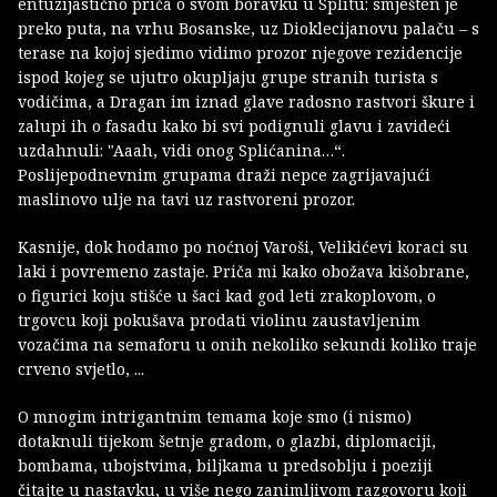
entuzijastično priča o svom boravku u Splitu: smješten je
preko puta, na vrhu Bosanske, uz Dioklecijanovu palaču – s
terase na kojoj sjedimo vidimo prozor njegove rezidencije
ispod kojeg se ujutro okupljaju grupe stranih turista s
vodičima, a Dragan im iznad glave radosno rastvori škure i
zalupi ih o fasadu kako bi svi podignuli glavu i zavideći
uzdahnuli: "Aaah, vidi onog Splićanina…“.
Poslijepodnevnim grupama draži nepce zagrijavajući
maslinovo ulje na tavi uz rastvoreni prozor.
Kasnije, dok hodamo po noćnoj Varoši, Velikićevi koraci su
laki i povremeno zastaje. Priča mi kako obožava kišobrane,
o figurici koju stišće u šaci kad god leti zrakoplovom, o
trgovcu koji pokušava prodati violinu zaustavljenim
vozačima na semaforu u onih nekoliko sekundi koliko traje
crveno svjetlo, ...
O mnogim intrigantnim temama koje smo (i nismo)
dotaknuli tijekom šetnje gradom, o glazbi, diplomaciji,
bombama, ubojstvima, biljkama u predsoblju i poeziji
čitajte u nastavku, u više nego zanimljivom razgovoru koji