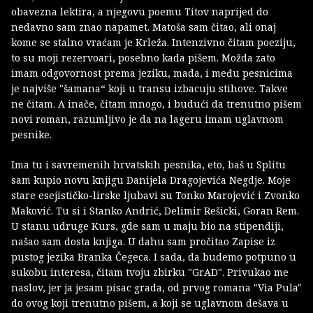
obavezna lektira, a njegovu poemu Titov naprijed do
nedavno sam znao napamet. Matoša sam čitao, ali onaj
kome se stalno vraćam je Krleža. Intenzivno čitam poeziju,
to su moji rezervoari, posebno kada pišem. Možda zato
imam odgovornost prema jeziku, mada, i među pesnicima
je najviše "šamana“ koji u transu izbacuju stihove. Takve
ne čitam. A inače, čitam mnogo, i budući da trenutno pišem
novi roman, razumljivo je da na lageru imam uglavnom
pesnike.
Ima tu i savremenih hrvatskih pesnika, eto, baš u Splitu
sam kupio novu knjigu Danijela Dragojevića Negdje. Moje
stare esejističko-lirske ljubavi su Tonko Marojević i Zvonko
Maković. Tu si i Stanko Andrić, Delimir Rešicki, Goran Rem.
U stanu udruge Kurs, gde sam u maju bio na stipendiji,
našao sam dosta knjiga. U dahu sam pročitao Zapise iz
pustog jezika Branka Čegeca. I sada, da budemo potpuno u
sukobu interesa, čitam tvoju zbirku "GrAD". Privukao me
naslov, jer ja jesam pisac grada, od prvog romana "Via Pula"
do ovog koji trenutno pišem, a koji se uglavnom dešava u