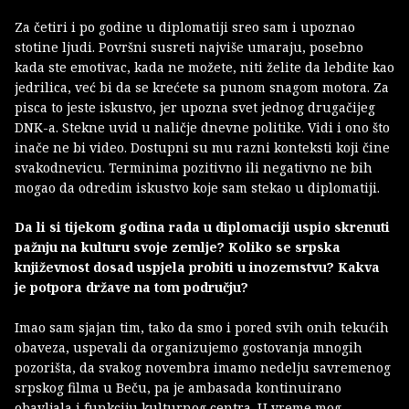
Za četiri i po godine u diplomatiji sreo sam i upoznao
stotine ljudi. Površni susreti najviše umaraju, posebno
kada ste emotivac, kada ne možete, niti želite da lebdite kao
jedrilica, već bi da se krećete sa punom snagom motora. Za
pisca to jeste iskustvo, jer upozna svet jednog drugačijeg
DNK-a. Stekne uvid u naličje dnevne politike. Vidi i ono što
inače ne bi video. Dostupni su mu razni konteksti koji čine
svakodnevicu. Terminima pozitivno ili negativno ne bih
mogao da odredim iskustvo koje sam stekao u diplomatiji.
Da li si tijekom godina rada u diplomaciji uspio skrenuti
pažnju na kulturu svoje zemlje? Koliko se srpska
književnost dosad uspjela probiti u inozemstvu? Kakva
je potpora države na tom području?
Imao sam sjajan tim, tako da smo i pored svih onih tekućih
obaveza, uspevali da organizujemo gostovanja mnogih
pozorišta, da svakog novembra imamo nedelju savremenog
srpskog filma u Beču, pa je ambasada kontinuirano
obavljala i funkciju kulturnog centra. U vreme mog