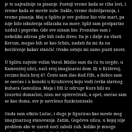
je to najvažnije za pisanje. Postoji vreme kada se riba lovi, i
vreme kada se mreže suše. Dakle, vreme doživljavanja, i
vreme pisanja. Maj u Splitu je ove godine bio više mart, pa
nije bilo iskušenja odlazaka na more. Split sam prošpartao
uzduž i popreko. Gde sve nisam bio. Pronašao sam i
nekoliko adresa gde bih rado živeo. Da je i dalje na vlasti
Kerum, mogao bih se kao Srbin, nadati da mi da na
korišćenje kakav stančić. Ovako ostaju mi samo pusti snovi.
U Splitu najviše volim Varoš. Mislio sam da ću tu negde, u
Kamenitoj ulici, naći svoj imaginarni dom. Ili u Križevoj,
recimo kuća broj 47. Često sam išao Kod Fife, a dobro sam
se osećao i u konobi u Kružićevoj koju vodi ćerka slavnog
kuhara Gamulina. Maja i Edi iz udruge Kurs bili su
izuzetni domaćini, nisu me opterećivali, a opet, osećao sam
se kao doma, sve je savršeno funkcionisalo.
Onda sam otkrio Lučac, i dugo je figurirao kao mesto mog
imaginarnog stanovanja. Zatim, Gupčeva ulica, u kojoj nije
problem ako te usred noći zaboli zub, koliko je mnogo