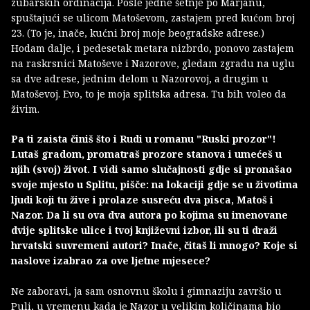
zubarskih ordinacija. Posle jedne šetnje po Marjanu,
spuštajući se ulicom Matoševom, zastajem pred kućom broj
23. (To je, inače, kućni broj moje beogradske adrese.)
Hodam dalje, i pedesetak metara nizbrdo, ponovo zastajem
na raskrsnici Matoševe i Nazorove, gledam zgradu na uglu
sa dve adrese, jednim delom u Nazorovoj, a drugim u
Matoševoj. Evo, to je moja splitska adresa. Tu bih voleo da
živim.
Pa ti zaista činiš što i Rudi u romanu "Ruski prozor"!
Lutaš gradom, promatraš prozore stanova i umećeš u
njih (svoj) život. I vidi samo slučajnosti gdje si pronašao
svoje mjesto u Splitu, pišče: na lokaciji gdje se u životima
ljudi koji tu žive i prolaze susreću dva pisca, Matoš i
Nazor. Da li su ova dva autora po kojima su imenovane
dvije splitske ulice i tvoj književni izbor, ili su ti draži
hrvatski suvremeni autori? Inače, čitaš li mnogo? Koje si
naslove izabrao za ove ljetne mjesece?
Ne zaboravi, ja sam osnovnu školu i gimnaziju završio u
Puli, u vremenu kada je Nazor u velikim količinama bio