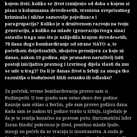
kojem živiš, koliko se život izmijenio od doba o kojem si
pisao u kolumnama devedesetih, vremena sveprisutnog
kriminala i ulične samovolje pojedinaca i
paragrupacija? Koliko je u društvenom razvoju na tvoju
generaciju, a koliko na mlađe (generaciju tvoga sina)
ostavilo traga ono što je uslijedilo krajem devedesetih,
78 dana dugo bombardiranje od strane NATO-a, te
početkom dvijetisućitih, ubojstvo premijera za koje ni
danas, nakon 10 godina, nije pronađen naručitelj (niti
postoji inicijativa pravnog i izvršnog dijela vlasti da mu
se uđe u trag)? Da li je danas život u Srbiji za onoga tko
razmišlja o budućnosti bliži ostanku ili odlasku?
Za početak, vreme bombardovanja proveo sam u
Budimpešti. U tom gradu sam ostao skoro dve godine.
Kasnije sam otišao u Berlin, gde sam proveo godinu dana.
Kada sam se nakon tri godine vratio u Srbiju, izgledalo je
da je ta zemlja konačno na pravom putu. Harizmatični lider
Zoran Ðinđić pokrenuo je život, posebno mlade ljude,
mnogi su počeli da se vraćaju iz inostranstva. A onda je