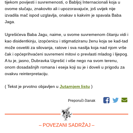
tijekom povijesti i suvremenosti, o Babljoj Internacionali koja u
ovome slučaju, znakovito ali i upozoravajuće, još uvijek nije
izvadila mač ispod uzglavlja, onakav s kakvim je spavala Baba
Jaga.
Ugrešićeva Baba Jagu, naime, u svome suvremenom čitanju vidi i
kao disidentkinju, izopćenicu i stigmatiziranu ženu koja se kad-tad
može osvetiti za silovanja, ratove i sva nasilja koja nad njom vrše
čak i općeprihvaćeni suvremeni mitovi o prevlasti mladog i lijepog.
A tu je, jasno, Dubravka Ugrešić i više nego na svom terenu,
onom dosadašnjih romana i eseja koji su je i doveli u prigodu za
ovakvu reinterpretaciju.
( Tekst je prvotno objavljen u
Jutarnjem listu
)
Preporuči članak
– POVEZANI SADRŽAJ –