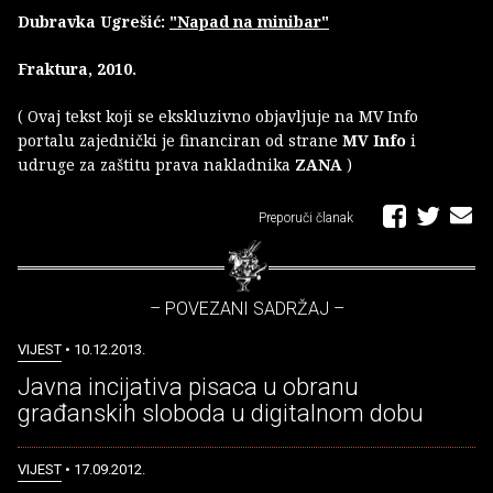
Dubravka Ugrešić:
"Napad na minibar"
Fraktura, 2010.
( Ovaj tekst koji se ekskluzivno objavljuje na MV Info
portalu zajednički je financiran od strane
MV Info
i
udruge za zaštitu prava nakladnika
ZANA
)
Preporuči članak
– POVEZANI SADRŽAJ –
VIJEST
• 10.12.2013.
Javna incijativa pisaca u obranu
građanskih sloboda u digitalnom dobu
VIJEST
• 17.09.2012.