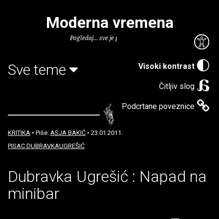
Moderna vremena
Pogledaj... sve je puno knjiga.
Sve teme
Visoki kontrast
Čitljiv slog
Podcrtane poveznice
KRITIKA
• Piše:
ASJA BAKIĆ
• 23.01.2011.
PISAC DUBRAVKAUGREŠIĆ
Dubravka Ugrešić : Napad na
minibar