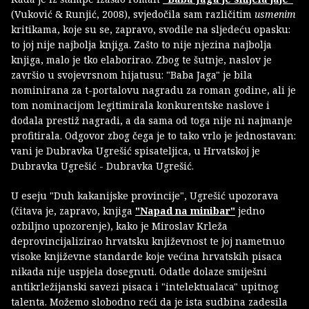
(Vuković & Runjić, 2008), svjedočila sam različitim
usmenim
kritikama, koje su se, zapravo, svodile na sljedeću opasku:
to joj nije najbolja knjiga. Zašto to nije njezina najbolja
knjiga, malo je tko elaborirao. Zbog te šutnje, naslov je
završio u svojevrsnom hijatusu: "Baba Jaga" je bila
nominirana za t-portalovu nagradu za roman godine, ali je
tom nominacijom legitimirala konkurentske naslove i
dodala prestiž nagradi, a da sama od toga nije ni najmanje
profitirala. Odgovor zbog čega je to tako vrlo je jednostavan:
vani je Dubravka Ugrešić spisateljica, u Hrvatskoj je
Dubravka Ugrešić - Dubravka Ugrešić.
U eseju "Duh kakanijske provincije", Ugrešić upozorava
(čitava je, zapravo, knjiga
"Napad na minibar"
jedno
ozbiljno upozorenje), kako je Miroslav Krleža
deprovincijalizirao hrvatsku književnost te joj nametnuo
visoke književne standarde koje većina hrvatskih pisaca
nikada nije uspjela dosegnuti. Odatle dolaze smiješni
antikrležijanski savezi pisaca i "intelektualaca" upitnog
talenta. Možemo slobodno reći da je ista sudbina zadesila