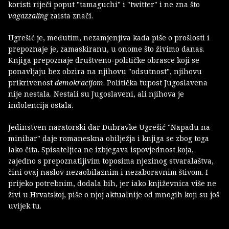
koristi riječi poput "tamaguchi"
i "twitter" i ne zna što
vagazzaling
zaista znači.
Ugrešić je, međutim, nezamjenjiva kada piše o prošlosti i
prepoznaje je, zamaskiranu, u onome što živimo danas.
Knjiga prepoznaje društveno-političke obrasce koji se
ponavljaju bez obzira na njihovu "odsutnost", njihovu
prikrivenost
demokracijom
. Politička tupost Jugoslavena
nije nestala. Nestali su Jugoslaveni, ali njihova je
indolencija ostala.
Jedinstven naratorski dar Dubravke Ugrešić "Napadu na
minibar" daje romaneskna obilježja i knjiga se zbog toga
lako čita. Spisateljica ne izbjegava ispovjednost koja,
zajedno s prepoznatljivim toposima njezinog stvaralaštva,
čini ovaj naslov nezaobilaznim i nezaboravnim štivom. I
prijeko potrebnim, dodala bih, jer iako književnica više ne
živi u Hrvatskoj, piše o njoj aktualnije od mnogih koji su još
uvijek tu.