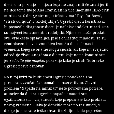
djeci koju poznaje - o djecu koja ne znaju niti će znati jer ih
ne uče tome tko je Ana Frank, ali ih uče imenima HDZ-ovih
ministara. S druge strane, u tekstovima "Toys for Boys"
,
"Strah od ljudi"
i
"Rodoljublje", Ugrešić djecu koristi kako
bi postavila dijagnozu: djecu je najlakše indoktrinirati. Ona
su najveći konzumenti i rodoljubi. Njima se može prodati
sve. Vrlo često spisateljica piše i o vlastitoj mladosti. Te su
reminiscencije vezivno tkivo između djece danas i
vremena kojeg se ona ne mogu sjećati, ali koje im svejedno
određuje život. Anegdota o djetetu koje nema komunizam
jer
redovito pije mlijeko
, pokazuje kako je strah Dubravke
Ugrešić posve osnovan.
No u toj brizi za budućnost Ugrešić ponekada zna
pretjerati, zvučati čak pomalo konzervativno. Glavni
problem "Napada na minibar" jeste povremena potreba
autorice da docira. Ugrešić napada amaterizam,
egzibicionizam - vrijednosti koje prepoznaje kao problem
novog vremena. I iako je donekle možemo razumjeti, s
druge ju je strane teško shvatiti ozbiljno kada pogrešno