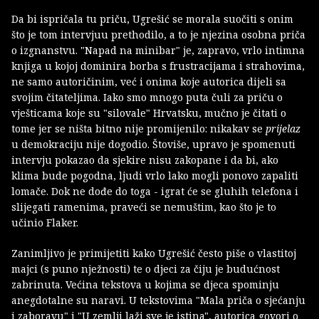
Da bi ispričala tu priču, Ugrešić se morala suočiti s onim
što je tom intervjuu prethodilo, a to je njezina osobna priča
o izgnanstvu. "Napad na minibar" je, zapravo, vrlo intimna
knjiga u kojoj dominira borba s frustracijama i strahovima,
ne samo autoričinim, već i onima koje autorica dijeli sa
svojim čitateljima. Iako smo mnogo puta čuli za priču o
vješticama koje su "silovale" Hrvatsku, mučno je čitati o
tome jer se ništa bitno nije promijenilo: nikakav se
prijelaz
u demokraciju nije dogodio. Štoviše, upravo je spomenuti
intervju pokazao da sjekire nisu zakopane i da bi, ako
klima bude pogodna, ljudi vrlo lako mogli ponovo zapaliti
lomače. Dok ne dođe do toga - igrat će se gluhih telefona i
slijegati ramenima, praveći se nemuštim, kao što je to
učinio Flaker.
Zanimljivo je primijetiti kako Ugrešić često piše o vlastitoj
majci (s puno nježnosti) te o djeci za čiju je budućnost
zabrinuta. Većina tekstova u kojima se djeca spominju
anegdotalne su naravi. U tekstovima "Mala priča o sjećanju
i zaboravu" i "U zemlji laži sve je istina",
autorica govori o