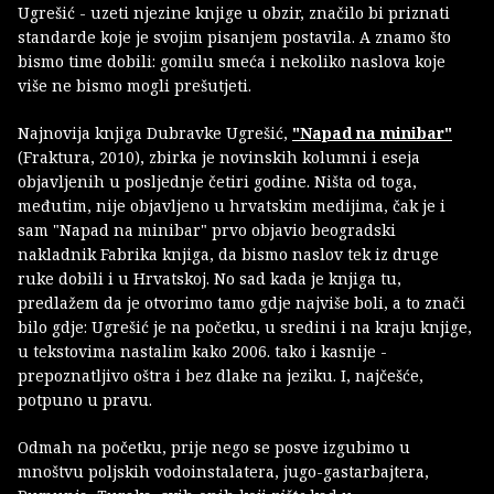
Ugrešić - uzeti njezine knjige u obzir, značilo bi priznati
standarde koje je svojim pisanjem postavila. A znamo što
bismo time dobili: gomilu smeća i nekoliko naslova koje
više ne bismo mogli prešutjeti.
Najnovija knjiga Dubravke Ugrešić,
"Napad na minibar"
(Fraktura, 2010), zbirka je novinskih kolumni i eseja
objavljenih u posljednje četiri godine. Ništa od toga,
međutim, nije objavljeno u hrvatskim medijima, čak je i
sam "Napad na minibar" prvo objavio beogradski
nakladnik Fabrika knjiga, da bismo naslov tek iz druge
ruke dobili i u Hrvatskoj. No sad kada je knjiga tu,
predlažem da je otvorimo tamo gdje najviše boli, a to znači
bilo gdje: Ugrešić je na početku, u sredini i na kraju knjige,
u tekstovima nastalim kako 2006. tako i kasnije -
prepoznatljivo oštra i bez dlake na jeziku. I, najčešće,
potpuno u pravu.
Odmah na početku, prije nego se posve izgubimo u
mnoštvu poljskih vodoinstalatera, jugo-gastarbajtera,