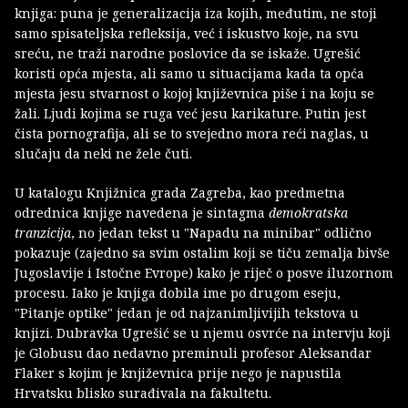
knjiga: puna je generalizacija iza kojih, međutim, ne stoji
samo spisateljska refleksija, već i iskustvo koje, na svu
sreću, ne traži narodne poslovice da se iskaže. Ugrešić
koristi opća mjesta, ali samo u situacijama kada ta opća
mjesta jesu stvarnost o kojoj književnica piše i na koju se
žali. Ljudi kojima se ruga već jesu karikature. Putin jest
čista pornografija, ali se to svejedno mora reći naglas, u
slučaju da neki ne žele čuti.
U katalogu Knjižnica grada Zagreba, kao predmetna
odrednica knjige navedena je sintagma
demokratska
tranzicija
, no jedan tekst u "Napadu na minibar" odlično
pokazuje (zajedno sa svim ostalim koji se tiču zemalja bivše
Jugoslavije i Istočne Evrope) kako je riječ o posve iluzornom
procesu. Iako je knjiga dobila ime po drugom eseju,
"Pitanje optike" jedan je od najzanimljivijih tekstova u
knjizi. Dubravka Ugrešić se u njemu osvrće na intervju koji
je Globusu dao nedavno preminuli profesor Aleksandar
Flaker s kojim je književnica prije nego je napustila
Hrvatsku blisko surađivala na fakultetu.