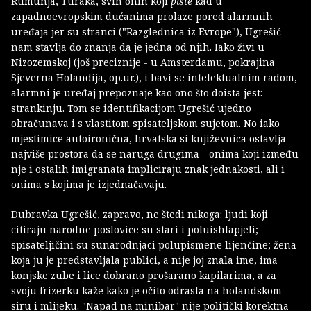
Rumunja, Turaka, svih onih koji
pište
kad u
zapadnoevropskim dućanima prolaze pored alarmnih
uređaja
jer su stranci ("Razglednica iz Evrope"), Ugrešić
nam stavlja do znanja da je jedna od njih. Iako živi u
Nizozemskoj (još preciznije - u Amsterdamu, pokrajina
Sjeverna Holandija, op.ur.), i bavi se intelektualnim radom,
alarmni je uređaj prepoznaje kao ono što doista jest:
strankinju. Tom se identifikacijom Ugrešić ujedno
obračunava i s vlastitom spisateljskom sujetom. No iako
mjestimice autoironična, hrvatska si književnica ostavlja
najviše prostora da se naruga drugima - onima koji između
nje i ostalih imigranata impliciraju znak jednakosti, ali i
onima s kojima je izjednačavaju.
Dubravka Ugrešić, zapravo, ne štedi nikoga: ljudi koji
citiraju narodne poslovice su stari i poluishlapjeli;
spisateljičini su sunarodnjaci polupismene lijenčine; žena
koja ju je predstavljala publici, a nije joj znala ime, ima
konjske zube i lice dobrano prošarano kapilarima, a za
svoju frizerku kaže kako je očito odrasla na holandskom
siru i mlijeku. "Napad na minibar" nije politički korektna