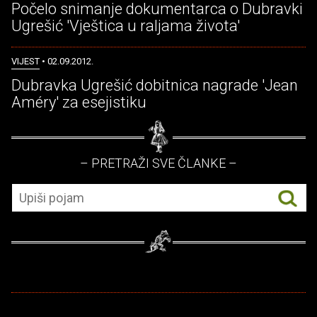
Počelo snimanje dokumentarca o Dubravki
Ugrešić 'Vještica u raljama života'
VIJEST
• 02.09.2012.
Dubravka Ugrešić dobitnica nagrade 'Jean
Améry' za esejistiku
– PRETRAŽI SVE ČLANKE –