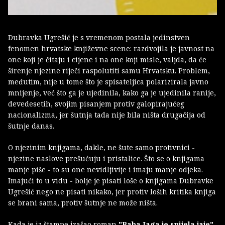
Dubravka Ugrešić je s vremenom postala jedinstven
fenomen hrvatske književne scene: razdvojila je javnost na
one koji je čitaju i cijene i na one koji misle, valjda, da će
širenje njezine riječi raspolutiti samu Hrvatsku. Problem,
međutim, nije u tome što je spisateljica polarizirala javno
mnijenje, već što ga je ujedinila, kako ga je ujedinila ranije,
devedesetih, svojim pisanjem protiv galopirajućeg
nacionalizma, jer šutnja tada nije bila ništa drugačija od
šutnje danas.
O njezinim knjigama, dakle, ne šute samo protivnici -
njezine naslove prešućuju i pristalice. Što se o knjigama
manje piše - to su one nevidljivije i imaju manje odjeka.
Imajući to u vidu - bolje je pisati loše o knjigama Dubravke
Ugrešić nego ne pisati nikako, jer protiv loših kritika knjiga
se brani sama, protiv šutnje ne može ništa.
Kada je iz štampe izašao roman
"Baba Jaga je snijela jaje"