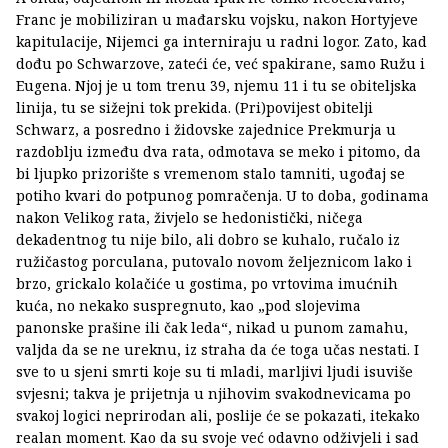
Franc je mobiliziran u mađarsku vojsku, nakon Hortyjeve
kapitulacije, Nijemci ga interniraju u radni logor. Zato, kad
dođu po Schwarzove, zateći će, već spakirane, samo Ružu i
Eugena. Njoj je u tom trenu 39, njemu 11 i tu se obiteljska
linija, tu se sižejni tok prekida. (Pri)povijest obitelji
Schwarz, a posredno i židovske zajednice Prekmurja u
razdoblju između dva rata, odmotava se meko i pitomo, da
bi ljupko prizorište s vremenom stalo tamniti, ugođaj se
potiho kvari do potpunog pomračenja. U to doba, godinama
nakon Velikog rata, živjelo se hedonistički, ničega
dekadentnog tu nije bilo, ali dobro se kuhalo, ručalo iz
ružičastog porculana, putovalo novom željeznicom lako i
brzo, grickalo kolačiće u gostima, po vrtovima imućnih
kuća, no nekako suspregnuto, kao „pod slojevima
panonske prašine ili čak leda“, nikad u punom zamahu,
valjda da se ne ureknu, iz straha da će toga učas nestati. I
sve to u sjeni smrti koje su ti mladi, marljivi ljudi isuviše
svjesni; takva je prijetnja u njihovim svakodnevicama po
svakoj logici neprirodan ali, poslije će se pokazati, itekako
realan moment. Kao da su svoje već odavno odživjeli i sad