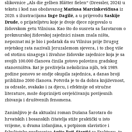
slikovnice „Als die gelben Blätter fielen“ (Dressler, 2024) u
tekstu i kod nas obožavanog
Mariusa Marcinkevičiusa
iz
2020. s ilustracijama
Inge Dagilė
, a u prijevodu
Saskije
Drude
, o prijateljstvu koje je dvoje djece njegovalo u
židovskom getu Vilniusa. Kao što do susreta sa Šarotarom o
prekmurskoj židovskoj zajednici nisam znala ništa,
nepoznat mi je bio i podatak da su Vilnius prije Drugog
svjetskog rata nazivali Jeruzalemom sjevera, i to zbog više
od stotinu sinagoga i živahne židovske zajednice koja je sa
svojih 100.000 članova činila gotovo polovinu gradskog
stanovništva. Rat je preživjela nekolicina njih, tek 1989.
godine ponovo se ondje okupila zajednica, a danas broji
približno 2000 članova. Potvrda je to da dobra književnost,
za odrasle, svakako i za djecu, i efektnije od stručne
literature, može doprinijeti osvješćivanju povijesnih
zbivanja i društvenih fenomena.
Zanimljivo je da aktualni roman Dušana Šarotara do
hrvatskih i bosanskih čitatelja stiže praktički u isto
vrijeme, u dvama izdanjima, s potpisom slavistice i
fakultetske profesorice
Anite Peti-Stantić
za Frakturu, te