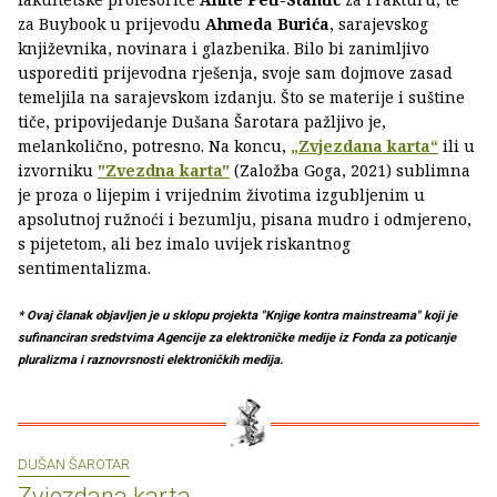
za Buybook u prijevodu
Ahmeda Burića
, sarajevskog
književnika, novinara i glazbenika. Bilo bi zanimljivo
usporediti prijevodna rješenja, svoje sam dojmove zasad
temeljila na sarajevskom izdanju. Što se materije i suštine
tiče, pripovijedanje Dušana Šarotara pažljivo je,
melankolično, potresno. Na koncu,
„Zvjezdana karta“
ili u
izvorniku
"Zvezdna karta"
(Založba Goga, 2021) sublimna
je proza o lijepim i vrijednim životima izgubljenim u
apsolutnoj ružnoći i bezumlju, pisana mudro i odmjereno,
s pijetetom, ali bez imalo uvijek riskantnog
sentimentalizma.
* Ovaj članak objavljen je u sklopu projekta "Knjige kontra mainstreama" koji je
sufinanciran sredstvima Agencije za elektroničke medije iz Fonda za poticanje
pluralizma i raznovrsnosti elektroničkih medija.
DUŠAN ŠAROTAR
Zvjezdana karta