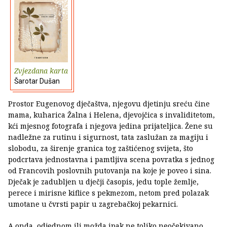
Zvjezdana karta
Šarotar Dušan
Prostor Eugenovog dječaštva, njegovu djetinju sreću čine
mama, kuharica Žalna i Helena, djevojčica s invaliditetom,
kći mjesnog fotografa i njegova jedina prijateljica. Žene su
nadležne za rutinu i sigurnost, tata zaslužan za magiju i
slobodu, za širenje granica tog zaštićenog svijeta, što
podcrtava jednostavna i pamtljiva scena povratka s jednog
od Francovih poslovnih putovanja na koje je poveo i sina.
Dječak je zadubljen u dječji časopis, jedu tople žemlje,
perece i mirisne kiflice s pekmezom, netom pred polazak
umotane u čvrsti papir u zagrebačkoj pekarnici.
A onda, odjednom ili možda ipak ne toliko neočekivano,