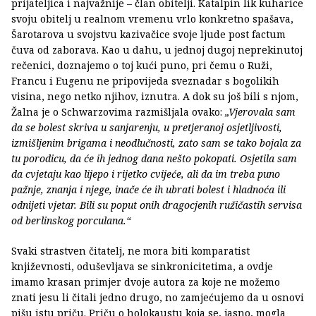
prijateljica i najvažnije – član obitelji. Katalpin lik kuharice
svoju obitelj u realnom vremenu vrlo konkretno spašava,
Šarotarova u svojstvu kazivačice svoje ljude post factum
čuva od zaborava. Kao u dahu, u jednoj dugoj neprekinutoj
rečenici, doznajemo o toj kući puno, pri čemu o Ruži,
Francu i Eugenu ne pripovijeda sveznadar s bogolikih
visina, nego netko njihov, iznutra. A dok su još bili s njom,
Žalna je o Schwarzovima razmišljala ovako:
„Vjerovala sam
da se bolest skriva u sanjarenju, u pretjeranoj osjetljivosti,
izmišljenim brigama i neodlučnosti, zato sam se tako bojala za
tu porodicu, da će ih jednog dana nešto pokopati. Osjetila sam
da cvjetaju kao lijepo i rijetko cvijeće, ali da im treba puno
pažnje, znanja i njege, inače će ih ubrati bolest i hladnoća ili
odnijeti vjetar. Bili su poput onih dragocjenih ružičastih servisa
od berlinskog porculana.“
Svaki strastven čitatelj, ne mora biti komparatist
književnosti, oduševljava se sinkronicitetima, a ovdje
imamo krasan primjer dvoje autora za koje ne možemo
znati jesu li čitali jedno drugo, no zamjećujemo da u osnovi
pišu istu priču. Priču o holokaustu koja se, jasno, mogla