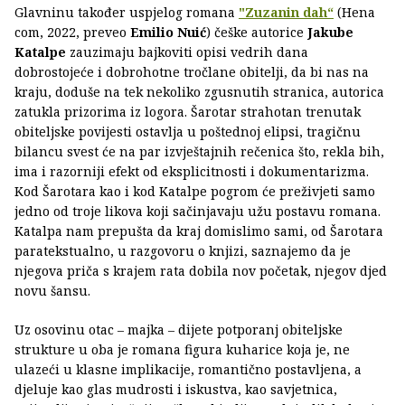
Glavninu također uspjelog romana
"Zuzanin dah“
(Hena
com, 2022, preveo
Emilio Nuić
) češke autorice
Jakube
Katalpe
zauzimaju bajkoviti opisi vedrih dana
dobrostojeće i dobrohotne tročlane obitelji, da bi nas na
kraju, doduše na tek nekoliko zgusnutih stranica, autorica
zatukla prizorima iz logora. Šarotar strahotan trenutak
obiteljske povijesti ostavlja u poštednoj elipsi, tragičnu
bilancu svest će na par izvještajnih rečenica što, rekla bih,
ima i razorniji efekt od eksplicitnosti i dokumentarizma.
Kod Šarotara kao i kod Katalpe pogrom će preživjeti samo
jedno od troje likova koji sačinjavaju užu postavu romana.
Katalpa nam prepušta da kraj domislimo sami, od Šarotara
paratekstualno, u razgovoru o knjizi, saznajemo da je
njegova priča s krajem rata dobila nov početak, njegov djed
novu šansu.
Uz osovinu otac – majka – dijete potporanj obiteljske
strukture u oba je romana figura kuharice koja je, ne
ulazeći u klasne implikacije, romantično postavljena, a
djeluje kao glas mudrosti i iskustva, kao savjetnica,