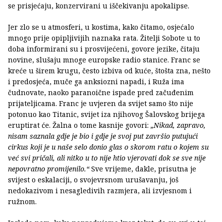
se prisjećaju, konzervirani u iščekivanju apokalipse.
Jer zlo se u atmosferi, u kostima, kako čitamo, osjećalo
mnogo prije opipljivijih naznaka rata. Žitelji Sobote u to
doba informirani su i prosvijećeni, govore jezike, čitaju
novine, slušaju mnoge europske radio stanice. Franc se
kreće u širem krugu, često izbiva od kuće, štošta zna, nešto
i predosjeća, muče ga anksiozni napadi, i Ruža ima
čudnovate, naoko paranoične ispade pred začuđenim
prijateljicama. Franc je uvjeren da svijet samo što nije
potonuo kao Titanic, svijet iza njihovog Šalovskog brijega
eruptirat će. Žalna o tome kasnije govori:
„Nikad, zapravo,
nisam saznala gdje je bio i gdje je svoj put završio putujući
cirkus koji je u naše selo donio glas o skorom ratu o kojem su
već svi pričali, ali nitko u to nije htio vjerovati dok se sve nije
nepovratno promijenilo.“
Sve vrijeme, dakle, prisutna je
svijest o eskalaciji, o svojevrsnom urušavanju, još
nedokazivom i nesagledivih razmjera, ali izvjesnom i
ružnom.