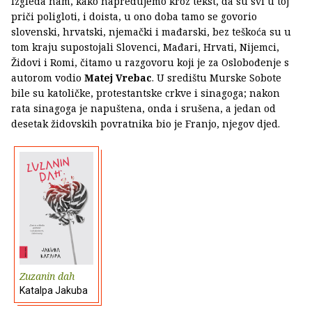
Izgleda nam, kako napredujemo kroz tekst, da su svi u toj
priči poligloti, i doista, u ono doba tamo se govorio
slovenski, hrvatski, njemački i mađarski, bez teškoća su u
tom kraju supostojali Slovenci, Mađari, Hrvati, Nijemci,
Židovi i Romi, čitamo u razgovoru koji je za Oslobođenje s
autorom vodio
Matej Vrebac
. U središtu Murske Sobote
bile su katoličke, protestantske crkve i sinagoga; nakon
rata sinagoga je napuštena, onda i srušena, a jedan od
desetak židovskih povratnika bio je Franjo, njegov djed.
Zuzanin dah
Katalpa Jakuba