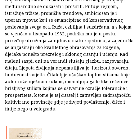
međunarodno se dokazati i proširiti. Putuje regijom,
istražuje tržište, promišlja trendove, ambiciozan je i
uporan trgovac koji se emancipirao od konzervativnog
poslovanja svoga oca. Ruža, ozbiljna i suzdržana, a s kojom
se vjenčao u listopadu 1932, podrška mu je u poslu,
priređuje druženja za njihovu malu zajednicu, a zajednički
se angažiraju oko kvalitetnog obrazovanja za Eugena,
dječaka ponešto prezrelog i sklonog čitanju i učenju. Kad
maleni zaspi, oni na verandi slušaju glazbu, razgovaraju,
čitaju. Ljepota življenja nepomutljiva je, horizont otvoren,
budućnost svijetla. Čitatelj je ušuškan toplim slikama koje
autor niže nježnom rukom, omamljuju ga krhke rečenice
brižljivog stilista kojima se ostvaruje ozračje tolerancije i
prosperiteta, k tome je taj čitatelj i zatravljen sadržajnošću
kultivirane provincije gdje je živjeti povlaštenije, čišće i
finije nego u velegradu.