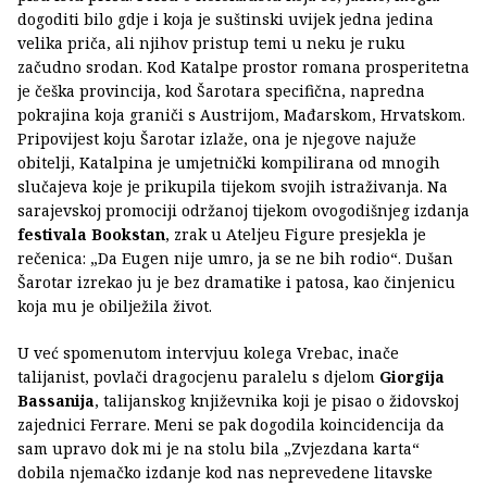
dogoditi bilo gdje i koja je suštinski uvijek jedna jedina
velika priča, ali njihov pristup temi u neku je ruku
začudno srodan. Kod Katalpe prostor romana prosperitetna
je češka provincija, kod Šarotara specifična, napredna
pokrajina koja graniči s Austrijom, Mađarskom, Hrvatskom.
Pripovijest koju Šarotar izlaže, ona je njegove najuže
obitelji, Katalpina je umjetnički kompilirana od mnogih
slučajeva koje je prikupila tijekom svojih istraživanja. Na
sarajevskoj promociji održanoj tijekom ovogodišnjeg izdanja
festivala Bookstan
, zrak u Ateljeu Figure presjekla je
rečenica: „Da Eugen nije umro, ja se ne bih rodio“. Dušan
Šarotar izrekao ju je bez dramatike i patosa, kao činjenicu
koja mu je obilježila život.
U već spomenutom intervjuu kolega Vrebac, inače
talijanist, povlači dragocjenu paralelu s djelom
Giorgija
Bassanija
, talijanskog književnika koji je pisao o židovskoj
zajednici Ferrare. Meni se pak dogodila koincidencija da
sam upravo dok mi je na stolu bila „Zvjezdana karta“
dobila njemačko izdanje kod nas neprevedene litavske