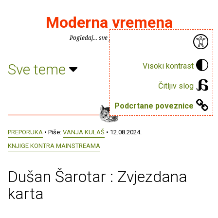
Moderna vremena
Pogledaj... sve je puno knjiga.
Sve teme
Visoki kontrast
Čitljiv slog
Podcrtane poveznice
PREPORUKA
• Piše:
VANJA KULAŠ
• 12.08.2024.
KNJIGE KONTRA MAINSTREAMA
Dušan Šarotar : Zvjezdana
karta