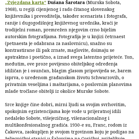
„Zvjezdana karta“
Dušana Šarotara
(Murska Sobota,
1968), u regiji cijenjenog i rado čitanog slovenskog
književnika i prevoditelja, također scenarista i fotografa,
ranije i dugogodišnjeg književnog urednika, kraći je
trodijelni roman, premrežen njegovim crno bijelim
autorskim fotografijama. Fotografija je u knjizi četrnaest
(petnaesta je odabrana za naslovnicu), snažno su
kontrastirane ili pak zrnate, maglovite, doimaju se
apstraktno i poetično, a iznad svega latentno prijeteće. Ton,
međutim, ove proze povijesno obiteljskog određenja
idiličan je i osunčan, blagim glasom pripovijeda se, barem
isprva, o uređenom građanskom životu Schwarzovih, o
privatnim veseljima i maštarijama, o poslovnim planovima
mlade tročlane obitelji iz okolice Murske Sobote.
Srce knjige čine dobri, mirni ljudi sa svojim svrhovitim,
spokojnim egzistencijama koje vode u prijeratnoj idili
nedaleko Sobote, višejezičnog, višenacionalnog i
multikonfesionalnog gradića. 1930-e su, Franc, rodom iz
Čakovca, zaokupljen je svojom trgovinom koju je podigao na
željezničkoj stanici u Šalovcima na Goričkoj, priželjkuje