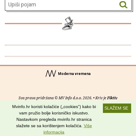
Moderna vremena
Sva prava pridržana © MV Info d.o.o. 2026. • Kriv je
Fiktiv
Mvinfo.hr koristi kolačiće („cookies“) kako bi
SLAŽEM SE
O nama
•
Pomoć
•
Uvjeti korištenja
•
RSS kanali
vam pružio bolje korisničko iskustvo.
Nastavkom pregleda mvinfo.hr stranica
Potraži nas na:
slažete se sa korištenjem kolačića.
Više
informacija