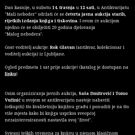
Dan kasnije, u subotu
14. travnja
u
12 sati
, u Antikvarijatu
"Mali neboder" održati će se
četvrta javna aukcija starih,
rijetkih izdanja knjiga i tiskovina
. I ovom će aukcijom
ujedno će se obilježiti 20 godina djelovanja
"Malog nebodera".
​Gost-voditelj aukcije:
Rok Glavan
(antikvar, kolekcionar i
voditelj aukcija) iz Ljubljane.
Ogled predmeta 1 sat prije aukcije! (katalog je dostupan na
linku
)
Osim organiziranja javnih aukcija,
Saša Dmitrović i Tomo
Vučinić
u svojem se antikvarijatu nastoje nabaviti
(otkupiti) što kvalitetniju knjižnu građu i ponuditi je na što
više mjesta kako bi knjiga usprkos sveopćoj
nezainteresiranosti nastavila svoj "život".
Svjesni teških vremena za knjigu u njenom klasičnom