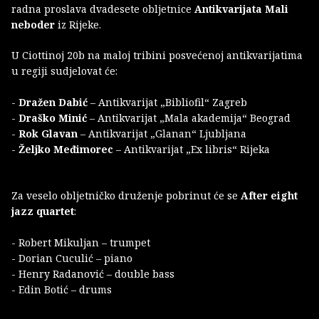
radna proslava dvadesete obljetnice
Antikvarijata Mali
neboder
iz Rijeke.
U Ciottinoj 20b na maloj tribini posvećenoj antikvarijatima
u regiji sudjelovat će:
-
Dražen Dabić
– Antikvarijat „Bibliofil“ Zagreb
-
Draško Minić
– Antikvarijat „Mala akademija“ Beograd
-
Rok Glavan
– Antikvarijat „Glanan“ Ljubljana
-
Željko Međimorec
– Antikvarijat „Ex libris“ Rijeka
Za veselo obljetničko druženje pobrinut će se
After eight
jazz quartet
:
- Robert Mikuljan – trumpet
- Dorian Cuculić – piano
- Henry Radanović – double bass
- Edin Botić – drums