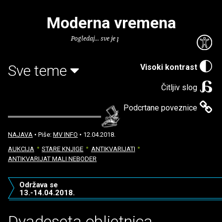
Moderna vremena
Pogledaj... sve je puno knjiga.
Sve teme
Visoki kontrast
Čitljiv slog
Podcrtane poveznice
NAJAVA
• Piše:
MV INFO
• 12.04.2018.
AUKCIJA
STARE KNJIGE
ANTIKVARIJATI
ANTIKVARIJAT MALI NEBODER
Održava se
13.-14.04.2018.
Dvadeseta obljetnica