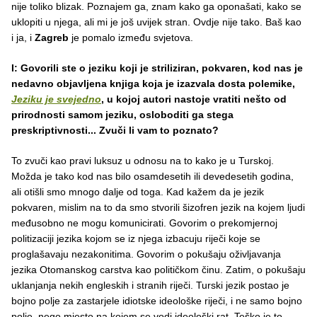
nije toliko blizak. Poznajem ga, znam kako ga oponašati, kako se
uklopiti u njega, ali mi je još uvijek stran. Ovdje nije tako. Baš kao
i ja, i
Zagreb
je pomalo između svjetova.
I: Govorili ste o jeziku koji je striliziran, pokvaren, kod nas je
nedavno objavljena knjiga koja je izazvala dosta polemike,
Jeziku je svejedno
, u kojoj autori nastoje vratiti nešto od
prirodnosti samom jeziku, osloboditi ga stega
preskriptivnosti... Zvuči li vam to poznato?
To zvuči kao pravi luksuz u odnosu na to kako je u Turskoj.
Možda je tako kod nas bilo osamdesetih ili devedesetih godina,
ali otišli smo mnogo dalje od toga. Kad kažem da je jezik
pokvaren, mislim na to da smo stvorili šizofren jezik na kojem ljudi
međusobno ne mogu komunicirati. Govorim o prekomjernoj
politizaciji jezika kojom se iz njega izbacuju riječi koje se
proglašavaju nezakonitima. Govorim o pokušaju oživljavanja
jezika Otomanskog carstva kao političkom činu. Zatim, o pokušaju
uklanjanja nekih engleskih i stranih riječi. Turski jezik postao je
bojno polje za zastarjele idiotske ideološke riječi, i ne samo bojno
polje, nego mjesto na kojem se vodi ideološki rat. Teško je to