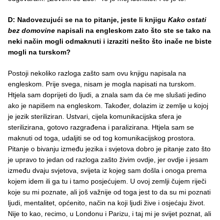
D: Nadovezujući se na to pitanje, jeste li knjigu
Kako ostati
bez domovine
napisali na engleskom zato što ste se tako na
neki način mogli odmaknuti i izraziti nešto što inače ne biste
mogli na turskom?
Postoji nekoliko razloga zašto sam ovu knjigu napisala na
engleskom. Prije svega, nisam je mogla napisati na turskom.
Htjela sam doprijeti do ljudi, a znala sam da će me slušati jedino
ako je napišem na engleskom. Također, dolazim iz zemlje u kojoj
je jezik steriliziran. Ustvari, cijela komunikacijska sfera je
sterilizirana, gotovo razgrađena i paralizirana. Htjela sam se
maknuti od toga, udaljiti se od tog komunikacijskog prostora.
Pitanje o bivanju između jezika i svjetova dobro je pitanje zato što
je upravo to jedan od razloga zašto živim ovdje, jer ovdje i jesam
između dvaju svjetova, svijeta iz kojeg sam došla i onoga prema
kojem idem ili ga tu i tamo posjećujem. U ovoj zemlji čujem riječi
koje su mi poznate, ali još važnije od toga jest to da su mi poznati
ljudi, mentalitet, općenito, način na koji ljudi žive i osjećaju život.
Nije to kao, recimo, u Londonu i Parizu, i taj mi je svijet poznat, ali