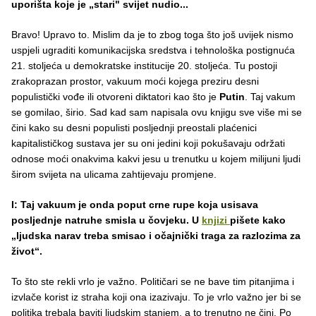
uporišta koje je „stari" svijet nudio...
Bravo! Upravo to. Mislim da je to zbog toga što još uvijek nismo
uspjeli ugraditi komunikacijska sredstva i tehnološka postignuća
21. stoljeća u demokratske institucije 20. stoljeća. Tu postoji
zrakoprazan prostor, vakuum moći kojega preziru desni
populistički vođe ili otvoreni diktatori kao što je
Putin
. Taj vakum
se gomilao, širio. Sad kad sam napisala ovu knjigu sve više mi se
čini kako su desni populisti posljednji preostali plaćenici
kapitalističkog sustava jer su oni jedini koji pokušavaju održati
odnose moći onakvima kakvi jesu u trenutku u kojem milijuni ljudi
širom svijeta na ulicama zahtijevaju promjene.
I: Taj vakuum je onda poput crne rupe koja usisava
posljednje natruhe smisla u čovjeku. U
knjizi
pišete kako
„ljudska narav treba smisao i očajnički traga za razlozima za
život“.
To što ste rekli vrlo je važno. Političari se ne bave tim pitanjima i
izvlače korist iz straha koji ona izazivaju. To je vrlo važno jer bi se
politika trebala baviti ljudskim stanjem, a to trenutno ne čini. Po