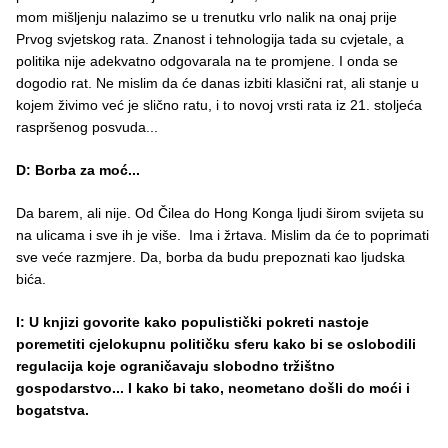
mom mišljenju nalazimo se u trenutku vrlo nalik na onaj prije
Prvog svjetskog rata. Znanost i tehnologija tada su cvjetale, a
politika nije adekvatno odgovarala na te promjene. I onda se
dogodio rat. Ne mislim da će danas izbiti klasični rat, ali stanje u
kojem živimo već je slično ratu, i to novoj vrsti rata iz 21. stoljeća
raspršenog posvuda...
D: Borba za moć...
Da barem, ali nije. Od Čilea do Hong Konga ljudi širom svijeta su
na ulicama i sve ih je više. Ima i žrtava. Mislim da će to poprimati
sve veće razmjere. Da, borba da budu prepoznati kao ljudska
bića.
I: U knjizi govorite kako populistički pokreti nastoje
poremetiti cjelokupnu političku sferu kako bi se oslobodili
regulacija koje ograničavaju slobodno tržištno
gospodarstvo... I kako bi tako, neometano došli do moći i
bogatstva.