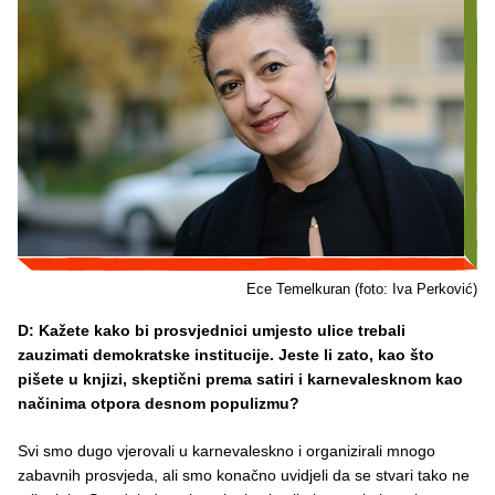
Ece Temelkuran (foto: Iva Perković)
D: Kažete kako bi prosvjednici umjesto ulice trebali
zauzimati demokratske institucije. Jeste li zato, kao što
pišete u knjizi, skeptični prema satiri i karnevalesknom kao
načinima otpora desnom populizmu?
Svi smo dugo vjerovali u karnevaleskno i organizirali mnogo
zabavnih prosvjeda, ali smo konačno uvidjeli da se stvari tako ne