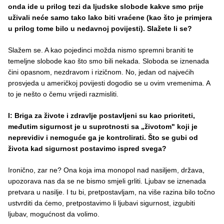
onda ide u prilog tezi da ljudske slobode kakve smo prije
uživali neće samo tako lako biti vraćene (kao što je primjera
u prilog tome bilo u nedavnoj povijesti). Slažete li se?
Slažem se. A kao pojedinci možda nismo spremni braniti te
temeljne slobode kao što smo bili nekada. Sloboda se iznenada
čini opasnom, nezdravom i rizičnom. No, jedan od najvećih
prosvjeda u američkoj povijesti dogodio se u ovim vremenima. A
to je nešto o čemu vrijedi razmisliti.
I: Briga za živote i zdravlje postavljeni su kao prioriteti,
međutim sigurnost je u suprotnosti sa „životom" koji je
neprevidiv i nemoguće ga je kontrolirati. Što se gubi od
života kad sigurnost postavimo ispred svega?
Ironično, zar ne? Ona koja ima monopol nad nasiljem, država,
upozorava nas da se ne bismo smjeli grliti. Ljubav se iznenada
pretvara u nasilje. I tu bi, pretpostavljam, na više razina bilo točno
ustvrditi da ćemo, pretpostavimo li ljubavi sigurnost, izgubiti
ljubav, mogućnost da volimo.