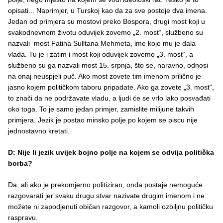
opisati... Naprimjer, u Turskoj kao da za sve postoje dva imena.
Jedan od primjera su mostovi preko Bospora, drugi most koji u
svakodnevnom životu oduvijek zovemo „2. most“, službeno su
nazvali most Fatiha Sulltana Mehmeta, ime koje mu je dala
vlada. Tu je i zatim i most koji oduvijek zovemo „3. most“, a
službeno su ga nazvali most 15. srpnja, što se, naravno, odnosi
na onaj neuspjeli puč. Ako most zovete tim imenom prilično je
jasno kojem političkom taboru pripadate. Ako ga zovete „3. most“,
to znači da ne podržavate vladu, a ljudi će se vrlo lako posvađati
oko toga. To je samo jedan primjer, zamislite milijune takvih
primjera. Jezik je postao minsko polje po kojem se piscu nije
jednostavno kretati.
D: Nije li jezik uvijek bojno polje na kojem se odvija politička
borba?
Da, ali ako je prekomjerno politiziran, onda postaje nemoguće
razgovarati jer svaku drugu stvar nazivate drugim imenom i ne
možete ni zapodjenuti običan razgovor, a kamoli ozbiljnu političku
raspravu.