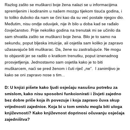
Razlog zašto se muškarci boje žena nalazi se u informacijima
spremljenim i kodiranim u našem mozgu tijekom tisuća godina, i
to toliko duboko da nam se čini kao da su već postale njegov dio.
Međutim, nisu ondje oduvijek, nije ih bilo u doba kad se rađalo
čovječanstvo. Prije nekoliko godina na trenutak mi se učinilo da
sam shvatila zašto se muškarci boje žena. Bilo je to samo na
sekundu, poput bljeska intuicije, ali osjetila sam koliko je zapravo
užasavajuće biti muškarac. Da, žene su zastrašujuće. Ne mogu
to objasniti jer se radilo o kratkom trenutku, poput iznenadnog
prosvjetljenja. Jednostavno sam osjetila kako je to biti
muškarcem, naći se pred ženom i čuti riječ „ne“. I zanimljivo je
kako se oni zapravo nose s tim...
D: U knjizi pišete kako ljudi osjećaju nasušnu potrebu za
smislom, kako nisu sposobni funkcionirati i živjeti zajedno
bez dobre priče koja ih povezuje i koja zapravo čuva skup
vrijednosti zajednice. Koja bi u tom smislu mogla biti uloga
književnosti? Kako književnost doprinosi očuvanju osjećaja
zajedništva?