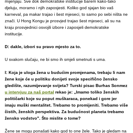
mijenjaju. Sve dok demokratske institucije barem kako-tako
djeluju, moramo i njih zaposjesti. Koliko god sjajan bio vaš
karneval, pa makar trajao i šest mjeseci, to samo po sebi ništa ne
znači. U Hong Kongu je prosvjed trajao šest mjeseci, ali su na
kraju prosvjednici osvojili izbore i zaposjeli demokratske
institucije.
D: dakle, izbori su pravo mjesto za to.
U svakom slučaju, ne bi smo ih smjeli smetnuti s uma.
I: Koja je uloga žena u budućim promjenama, trebaju li nam
žene koje će u politiku donijeti svoje specifično žensko
gledište, razumijevanje svijeta? Turski pisac Burhas Sonmez
u intervjuu za naš portal
rekao je: „Imamo toliko ženskih
političarki koje su poput muškaraca, ponekad i gore jer
imaju muški mentalitet. Trebamo to promijeniti. Trebamo više
čistih, ženskih perspektiva. Za budućnost planeta trebamo
žensko vodstvo". Što mislite o tome?
Žene se mogu ponašati kako god to one žele. Tako je gledam na