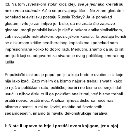
itd. Na tom „švedskom stolu“ kroz ideju
sve je jednako
kreirali su
neku vrstu
slobode
. A što se prisvajanja tiče... Ne znam gledate li
ponekad televizijsku postaju Russia Today? Ja je ponekad
gledam i vrlo je zanimljivo jer biste, da ne znate što zapravo
gledate, mogli pomisliti kako je riječ o nekom antikapitalističkom,
čak i socijaldemokratskom, opozicijskom kanalu. Ta postaja koristi
se diskursom kritike neoliberalnog kapitalizma i ponekad sam
impresionirana koliko to dobro radi. Međutim, znamo da su to isti
oni ljudi koji su odgovorni za stvaranje ovog političkog i moralnog
ludila.
Populistički diskurs je poput petlje u koju budete uvučeni i iz koje
nije lako izaći. Zato mislim da bismo najprije trebali shvatiti kako
je riječ o političkom ratu, političkoj borbi i ne bismo se smjeli dati
uvući u njihov diskurs ili ga pokušati analizirati, već bismo trebali
pratiti novac, pratiti moć. Analiza nijhova diskursa neće nas
nikamo dovesti, a mi na ljevici, osobito od šezdesetih i
sedamdesetih, imamo tu naviku dekonstrukcije narativa.
I: Niste li upravo to htjeli postići ovom knjigom, jer u njoj