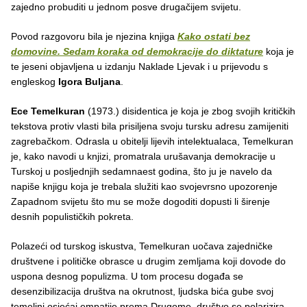
zajedno probuditi u jednom posve drugačijem svijetu.
Povod razgovoru bila je njezina knjiga
Kako ostati bez
domovine. Sedam koraka od demokracije do diktature
koja je
te jeseni objavljena u izdanju Naklade Ljevak i u prijevodu s
engleskog
Igora Buljana
.
Ece Temelkuran
(1973.) disidentica je koja je zbog svojih kritičkih
tekstova protiv vlasti bila prisiljena svoju tursku adresu zamijeniti
zagrebačkom. Odrasla u obitelji lijevih intelektualaca, Temelkuran
je, kako navodi u knjizi, promatrala urušavanja demokracije u
Turskoj u posljednjih sedamnaest godina, što ju je navelo da
napiše knjigu koja je trebala služiti kao svojevrsno upozorenje
Zapadnom svijetu što mu se može dogoditi dopusti li širenje
desnih populističkih pokreta.
Polazeći od turskog iskustva, Temelkuran uočava zajedničke
društvene i političke obrasce u drugim zemljama koji dovode do
uspona desnog populizma. U tom procesu događa se
desenzibilizacija društva na okrutnost, ljudska bića gube svoj
temeljni osjećaj empatije prema Drugome, društvo se polarizira