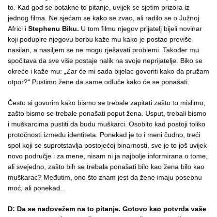
to. Kad god se potakne to pitanje, uvijek se sjetim prizora iz
jednog filma. Ne sjećam se kako se zvao, ali radilo se o Južnoj
Africi i
Stephenu Biku.
U tom filmu njegov prijatelj bijeli novinar
koji podupire njegovu borbu kaže mu kako je postao previše
nasilan, a nasiljem se ne mogu rješavati problemi. Također mu
spočitava da sve više postaje nalik na svoje neprijatelje. Biko se
okreće i kaže mu: „Zar će mi sada bijelac govoriti kako da pružam
otpor?“ Pustimo žene da same odluče kako će se ponašati.
Često si govorim kako bismo se trebale zapitati zašto to mislimo,
zašto bismo se trebale ponašati poput žena. Usput, trebali bismo
i muškarcima pustiti da budu muškarci. Osobito kad postoji toliko
protočnosti između identiteta. Ponekad je to i meni čudno, treći
spol koji se suprotstavlja postojećoj binarnosti, sve je to još uvijek
novo područje i za mene, nisam ni ja najbolje informirana o tome,
ali svejedno, zašto bih se trebala ponašati bilo kao žena bilo kao
muškarac? Međutim, ono što znam jest da žene imaju posebnu
moć, ali ponekad...
D: Da se nadovežem na to pitanje. Gotovo kao potvrda vaše