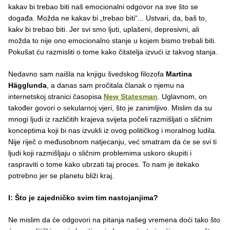
kakav bi trebao biti naš emocionalni odgovor na sve što se
događa. Možda ne kakav bi „trebao biti“... Ustvari, da, baš to,
kakv bi trebao biti. Jer svi smo ljuti, uplašeni, depresivni, ali
možda to nije ono emocionalno stanje u kojem bismo trebali biti.
Pokušat ću razmisliti o tome kako čitatelja izvući iz takvog stanja.
Nedavno sam naišla na knjigu švedskog filozofa
Martina
Hägglunda
, a danas sam pročitala članak o njemu na
internetskoj stranici časopisa
New Statesman
. Uglavnom, on
također govori o sekularnoj vjeri, što je zanimljivo. Mislim da su
mnogi ljudi iz različitih krajeva svijeta počeli razmišljati o sličnim
konceptima koji bi nas izvukli iz ovog političkog i moralnog ludila.
Nije riječ o međusobnom natjecanju, već smatram da će se svi ti
ljudi koji razmišljaju o sličnim problemima uskoro skupiti i
raspraviti o tome kako ubrzati taj proces. To nam je itekako
potrebno jer se planetu bliži kraj.
I: Što je zajedničko svim tim nastojanjima?
Ne mislim da će odgovori na pitanja našeg vremena doći tako što