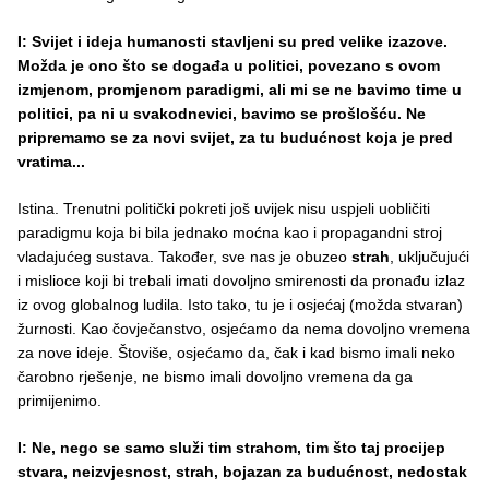
I: Svijet i ideja humanosti stavljeni su pred velike izazove.
Možda je ono što se događa u politici, povezano s ovom
izmjenom, promjenom paradigmi, ali mi se ne bavimo time u
politici, pa ni u svakodnevici, bavimo se prošlošću. Ne
pripremamo se za novi svijet, za tu budućnost koja je pred
vratima...
Istina. Trenutni politički pokreti još uvijek nisu uspjeli uobličiti
paradigmu koja bi bila jednako moćna kao i propagandni stroj
vladajućeg sustava. Također, sve nas je obuzeo
strah
, uključujući
i mislioce koji bi trebali imati dovoljno smirenosti da pronađu izlaz
iz ovog globalnog ludila. Isto tako, tu je i osjećaj (možda stvaran)
žurnosti. Kao čovječanstvo, osjećamo da nema dovoljno vremena
za nove ideje. Štoviše, osjećamo da, čak i kad bismo imali neko
čarobno rješenje, ne bismo imali dovoljno vremena da ga
primijenimo.
I: Ne, nego se samo služi tim strahom, tim što taj procijep
stvara, neizvjesnost, strah, bojazan za budućnost, nedostak