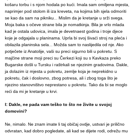
košaru torbu i s njom hodala po kući. Imala sam omiljena mjesta,
naprimjer pod stolom ili iza kreveta, na kojima bih sjela odmoriti
se kao da sam na pikniku... Mislim da je kretanje u srži svega.
Moja baka s očeve strane bila je nomatkinja. Bila je vrlo mlada
kad je ostala udovica, imala je devetnaest godina i troje djece
koje je odgajala u planinama. Uprla bi svoj šivaći stroj na pleća i
obilazila planinska sela... Možda sam to naslijedila od nje. Ako
potječete iz Anatolije, vaši su preci sigurno bili u pokretu. S
majčine strane moji preci su Čerkezi koji su s Kavkaza preko
Bugarske došli u Tursku i raštrkali se njezinim gradovima. Dakle,
ja dolazim iz mjesta u pokretu, zemlje koja je neprekidno u
pokretu, čak i doslovno, zbog potresa, ali i zbog toga što je
njezino stanovništvo neprestano u pokretu. Tako da bi se moglo
reći da mi je kretanje u krvi.
I: Dakle, ne pada vam teško to što ne živite u svojoj
domovini?
Ne, nimalo. Ne znam imate li taj običaj ovdje, ustvari je prilično
odvratan, kad dobro pogledate, ali kad se dijete rodi, odrežu mu