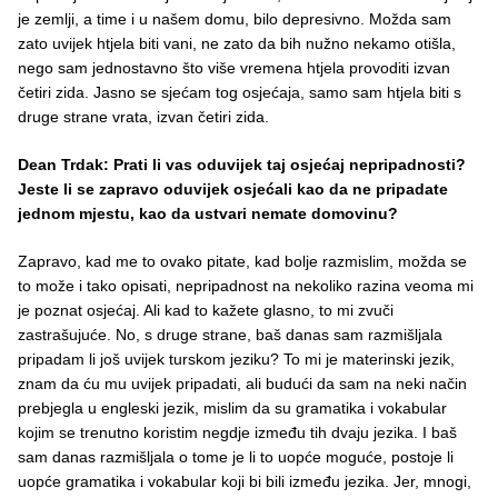
je zemlji, a time i u našem domu, bilo depresivno. Možda sam
zato uvijek htjela biti vani, ne zato da bih nužno nekamo otišla,
nego sam jednostavno što više vremena htjela provoditi izvan
četiri zida. Jasno se sjećam tog osjećaja, samo sam htjela biti s
druge strane vrata, izvan četiri zida.
Dean Trdak: Prati li vas oduvijek taj osjećaj nepripadnosti?
Jeste li se zapravo oduvijek osjećali kao da ne pripadate
jednom mjestu, kao da ustvari nemate domovinu?
Zapravo, kad me to ovako pitate, kad bolje razmislim, možda se
to može i tako opisati, nepripadnost na nekoliko razina veoma mi
je poznat osjećaj. Ali kad to kažete glasno, to mi zvuči
zastrašujuće. No, s druge strane, baš danas sam razmišljala
pripadam li još uvijek turskom jeziku? To mi je materinski jezik,
znam da ću mu uvijek pripadati, ali budući da sam na neki način
prebjegla u engleski jezik, mislim da su gramatika i vokabular
kojim se trenutno koristim negdje između tih dvaju jezika. I baš
sam danas razmišljala o tome je li to uopće moguće, postoje li
uopće gramatika i vokabular koji bi bili između jezika. Jer, mnogi,