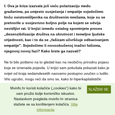
I: Ova je kriza izazvala još veću polarizaciju među
građanima, pa umjesto susjećanja i empatije svjedočimo
linču neistomišljenika na društvenim mrežama, koje su se
pretvorile u svojevrsno boljno polje na kojem se odvija
nevidljivi rat. U knjizi između ostalog spominjete proces
„desenzibilizacije društva na okrutnost i temeljne ljudske
vrijednosti, kao i to da se „fašizam učvršćuje odbacivanjem
empatije". Svjedočimo li novoobučenoj inačici fašizma,
njegovoj novoj fazi? Kako biste ga nazvali?
Ne bi bilo pošteno na to gledati kao na neobičnu prirodnu pojavu
koja se iznenada pojavila. U knjizi sam pokušala pokazati kako je
svijet od kraja sedamdesetih naovamo postupno uvučen u ludilo.
Vrlo ugrubo, mogu reći da smo se, kako bi hiperkapitalistički
sustav vladao planetom, svi morali naći u ovom kaosu, daviti jedni
Mvinfo.hr koristi kolačiće („cookies“) kako bi
SLAŽEM SE
druge u digitalnoj sferi. Svoj toj umjetno stvorenoj polarizaciji cilj je
vam pružio bolje korisničko iskustvo.
da prikrije činjenicu da smo svi iskorišteni i da je sustav postavljen
Nastavkom pregleda mvinfo.hr stranica
tako da omogući preživljavanje samo onim najbogatijim.
slažete se sa korištenjem kolačića.
Više
informacija
I: Dva mjeseca izolacije, odnosno tzv. socijalne distance,