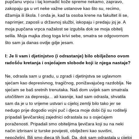
pupčanu vrpcu i taj komadić kože spreme nekamo, zapravo,
zakopaju ga u vrt neke važne ustanove kao što su, recimo,
džamija ili škola. I onda je, kad ta osoba krene na fakultet ili se,
naprimjer, zaposli u državnoj službi, iskopaju i predaju joj je. A
moja pupčana vrpca nažalost se izgubila dok se moja obitelj
selila. Moja majka zbog toga krivi sebe, smatra se odgovornom
što sam ja danas ovdje gdje jesam.
I: Je li vam i djetinjstvo (i odrastanje) bilo obilježeno ovom
radošću kretanja i osjećajem slobode koji iz njega nastaje?
Ne, odrasla sam u gradu, u zgradi i djetinjstva se uglavnom
sjećam kao depresivnog, tragičnog, ponižavajućeg razdoblja. Ne
sjećam se baš sretnih trenutaka. Naš dom uvijek sam smatrala
utočištem
za depresiju... ali kasnije, kad sam odrasla, shvatila
sam da je u to vrijeme ustvari u cijeloj zemlji bilo tako jer se
nedugo prije dogodio vojni puč i djeca moje dobi čiji su roditelji
pripadali ljevičarskoj zajednici odrastala su s osjećajem
poraženosti. Pripadali smo obiteljima ljevičara koji su na neki
način izbrisani iz turske povijesti, obilježeni kao suvišni,
nepoželjni. Bili smo djeca tih ljudi. Da, dok sam odrastala u cijeloj