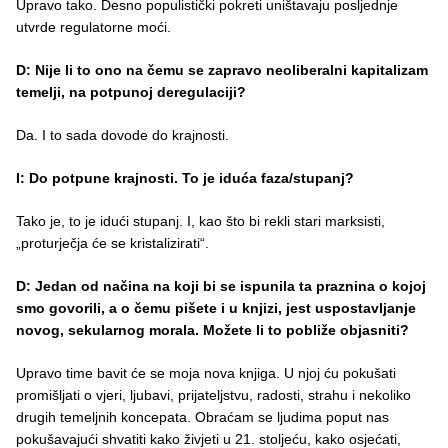
Upravo tako. Desno populistički pokreti uništavaju posljednje
utvrde regulatorne moći.
D: Nije li to ono na čemu se zapravo neoliberalni kapitalizam
temelji, na potpunoj deregulaciji?
Da. I to sada dovode do krajnosti.
I: Do potpune krajnosti. To je iduća faza/stupanj?
Tako je, to je idući stupanj. I, kao što bi rekli stari marksisti,
„proturječja će se kristalizirati“.
D: Jedan od načina na koji bi se ispunila ta praznina o kojoj
smo govorili, a o čemu pišete i u knjizi, jest uspostavljanje
novog, sekularnog morala. Možete li to pobliže objasniti?
Upravo time bavit će se moja nova knjiga. U njoj ću pokušati
promišljati o vjeri, ljubavi, prijateljstvu, radosti, strahu i nekoliko
drugih temeljnih koncepata. Obraćam se ljudima poput nas
pokušavajući shvatiti kako živjeti u 21. stoljeću, kako osjećati,