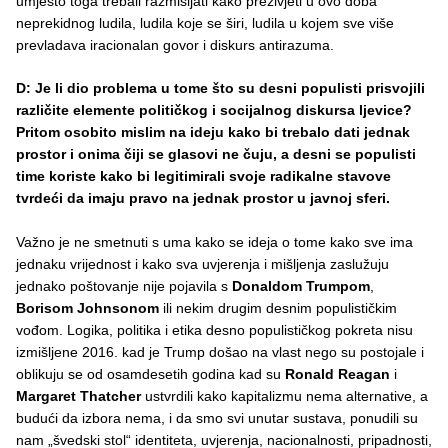
umjesto toga trebali razmišljati kako preživjeti u ovo doba
neprekidnog ludila, ludila koje se širi, ludila u kojem sve više
prevladava iracionalan govor i diskurs antirazuma.
D: Je li dio problema u tome što su desni populisti prisvojili
različite elemente političkog i socijalnog diskursa ljevice?
Pritom osobito mislim na ideju kako bi trebalo dati jednak
prostor i onima čiji se glasovi ne čuju, a desni se populisti
time koriste kako bi legitimirali svoje radikalne stavove
tvrdeći da imaju pravo na jednak prostor u javnoj sferi.
Važno je ne smetnuti s uma kako se ideja o tome kako sve ima
jednaku vrijednost i kako sva uvjerenja i mišljenja zaslužuju
jednako poštovanje nije pojavila s
Donaldom Trumpom
,
Borisom Johnsonom
ili nekim drugim desnim populističkim
vođom. Logika, politika i etika desno populističkog pokreta nisu
izmišljene 2016. kad je Trump došao na vlast nego su postojale i
oblikuju se od osamdesetih godina kad su
Ronald Reagan
i
Margaret Thatcher
ustvrdili kako kapitalizmu nema alternative, a
budući da izbora nema, i da smo svi unutar sustava, ponudili su
nam „švedski stol“ identiteta, uvjerenja, nacionalnosti, pripadnosti,