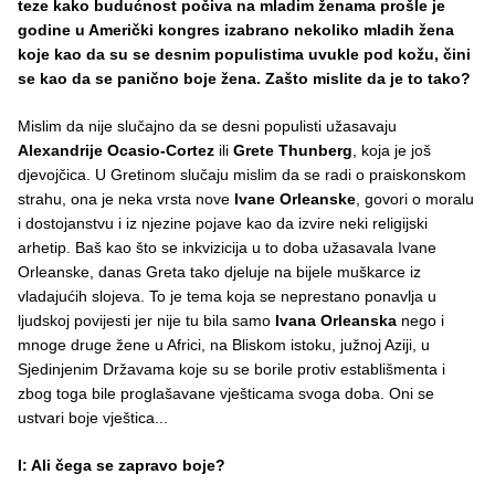
teze kako budućnost počiva na mladim ženama prošle je
godine u Američki kongres izabrano nekoliko mladih žena
koje kao da su se desnim populistima uvukle pod kožu, čini
se kao da se panično boje žena. Zašto mislite da je to tako?
Mislim da nije slučajno da se desni populisti užasavaju
Alexandrije Ocasio-Cortez
ili
Grete Thunberg
, koja je još
djevojčica. U Gretinom slučaju mislim da se radi o praiskonskom
strahu, ona je neka vrsta nove
Ivane Orleanske
, govori o moralu
i dostojanstvu i iz njezine pojave kao da izvire neki religijski
arhetip. Baš kao što se inkvizicija u to doba užasavala Ivane
Orleanske, danas Greta tako djeluje na bijele muškarce iz
vladajućih slojeva. To je tema koja se neprestano ponavlja u
ljudskoj povijesti jer nije tu bila samo
Ivana Orleanska
nego i
mnoge druge žene u Africi, na Bliskom istoku, južnoj Aziji, u
Sjedinjenim Državama koje su se borile protiv establišmenta i
zbog toga bile proglašavane vješticama svoga doba. Oni se
ustvari boje vještica...
I: Ali čega se zapravo boje?