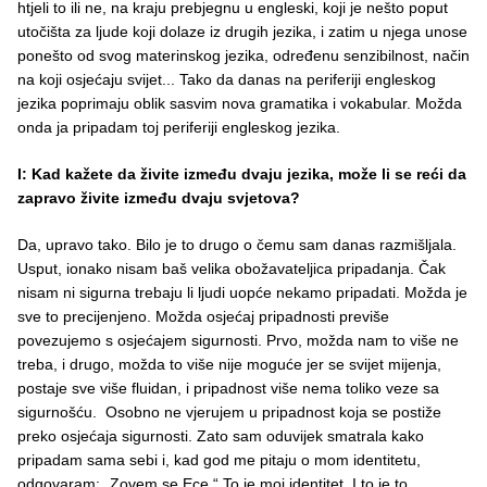
htjeli to ili ne, na kraju prebjegnu u engleski, koji je nešto poput
utočišta za ljude koji dolaze iz drugih jezika, i zatim u njega unose
ponešto od svog materinskog jezika, određenu senzibilnost, način
na koji osjećaju svijet... Tako da danas na periferiji engleskog
jezika poprimaju oblik sasvim nova gramatika i vokabular. Možda
onda ja pripadam toj periferiji engleskog jezika.
I: Kad kažete da živite između dvaju jezika, može li se reći da
zapravo živite između dvaju svjetova?
Da, upravo tako. Bilo je to drugo o čemu sam danas razmišljala.
Usput, ionako nisam baš velika obožavateljica pripadanja. Čak
nisam ni sigurna trebaju li ljudi uopće nekamo pripadati. Možda je
sve to precijenjeno. Možda osjećaj pripadnosti previše
povezujemo s osjećajem sigurnosti. Prvo, možda nam to više ne
treba, i drugo, možda to više nije moguće jer se svijet mijenja,
postaje sve više fluidan, i pripadnost više nema toliko veze sa
sigurnošću. Osobno ne vjerujem u pripadnost koja se postiže
preko osjećaja sigurnosti. Zato sam oduvijek smatrala kako
pripadam sama sebi i, kad god me pitaju o mom identitetu,
odgovaram: „Zovem se Ece.“ To je moj identitet. I to je to.