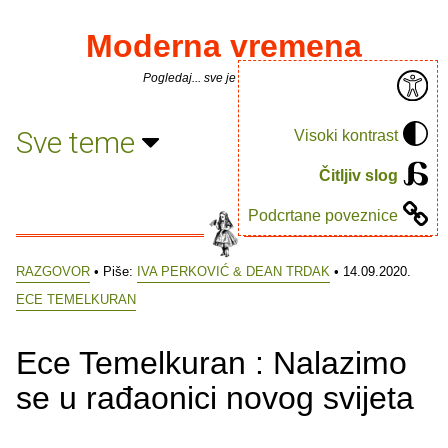
Moderna vremena
Pogledaj... sve je puno knjiga.
Sve teme
Visoki kontrast
Čitljiv slog
Podcrtane poveznice
RAZGOVOR
• Piše:
IVA PERKOVIĆ & DEAN TRDAK
• 14.09.2020.
ECE TEMELKURAN
Ece Temelkuran : Nalazimo
se u rađaonici novog svijeta