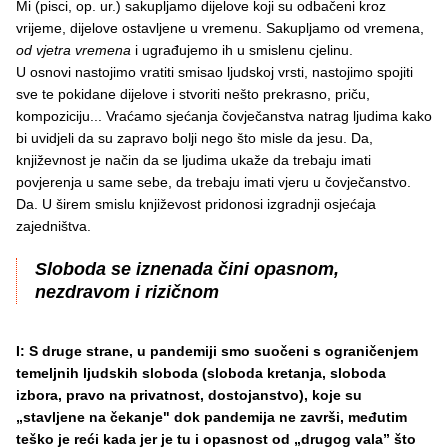
Mi (pisci, op. ur.) sakupljamo dijelove koji su odbačeni kroz
vrijeme, dijelove ostavljene u vremenu. Sakupljamo od vremena,
od vjetra vremena
i ugrađujemo ih u smislenu cjelinu.
U osnovi nastojimo vratiti smisao ljudskoj vrsti, nastojimo spojiti
sve te pokidane dijelove i stvoriti nešto prekrasno, priču,
kompoziciju... Vraćamo sjećanja čovječanstva natrag ljudima kako
bi uvidjeli da su zapravo bolji nego što misle da jesu. Da,
književnost je način da se ljudima ukaže da trebaju imati
povjerenja u same sebe, da trebaju imati vjeru u čovječanstvo.
Da. U širem smislu književost pridonosi izgradnji osjećaja
zajedništva.
Sloboda se iznenada čini opasnom,
nezdravom i rizičnom
I: S druge strane, u pandemiji smo suočeni s ograničenjem
temeljnih ljudskih sloboda (sloboda kretanja, sloboda
izbora, pravo na privatnost, dostojanstvo), koje su
„stavljene na čekanje" dok pandemija ne završi, međutim
teško je reći kada jer je tu i opasnost od „drugog vala” što