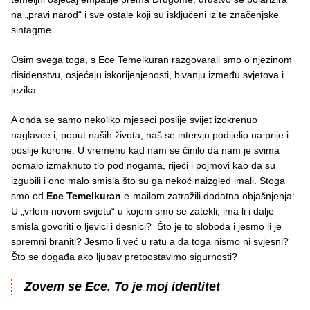
na „pravi narod“ i sve ostale koji su isključeni iz te značenjske
sintagme.
Osim svega toga, s Ece Temelkuran razgovarali smo o njezinom
disidenstvu, osjećaju iskorijenjenosti, bivanju između svjetova i
jezika.
A onda se samo nekoliko mjeseci poslije svijet izokrenuo
naglavce i, poput naših života, naš se intervju podijelio na prije i
poslije korone. U vremenu kad nam se činilo da nam je svima
pomalo izmaknuto tlo pod nogama, riječi i pojmovi kao da su
izgubili i ono malo smisla što su ga nekoć naizgled imali. Stoga
smo od
Ece Temelkuran
e-mailom zatražili dodatna objašnjenja:
U „vrlom novom svijetu“ u kojem smo se zatekli, ima li i dalje
smisla govoriti o ljevici i desnici? Što je to sloboda i jesmo li je
spremni braniti? Jesmo li već u ratu a da toga nismo ni svjesni?
Što se događa ako ljubav pretpostavimo sigurnosti?
Zovem se Ece. To je moj identitet