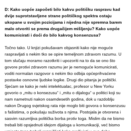
D: Kako uopće započeti bilo kakvu političku raspravu kad
dvije suprotstavljene strane političkog spektra ostaju
ukopane u svojim pozicijama i nijedna nije spremna barem
malo otvoriti se prema drugačijem mišljenju? Kako uopće
komunicirati i doći do bilo kakvog konsenzusa?
Točno tako. U knjizi pokušavam objasniti kako nije moguće
raspravljati s nekim tko se opire temeljnom zdravom razumu. U
tom slučaju moramo razotkriti i upozoriti na to da se ono što
govore protivi zdravom razumu jer je nemoguće komunicirati,
voditi normalan razgovor s nekim tko odbija općeprihvaćene
postavke osnovne ljudske logike. Drugi dio pitanja je politički.
Sjećam se kako je neki intelektualac, profesor u New Yorku
govorio o „mitu o konsezusu“ i „mitu o dijalogu“ u politici koji su
nam nametnuti nakon osamdesetih godina, dok u razdoblju
nakon Drugog svjetskog rata nije moglo biti govora o konsenzusu
s fašistima, o pokušaju suživota s njima. Postojala je otvorena i
sasvim razumljiva politička borba protiv toga. Mislim da ne bismo
trebali biti opsjednuti idejom dijaloga u komunikaciji, već bismo