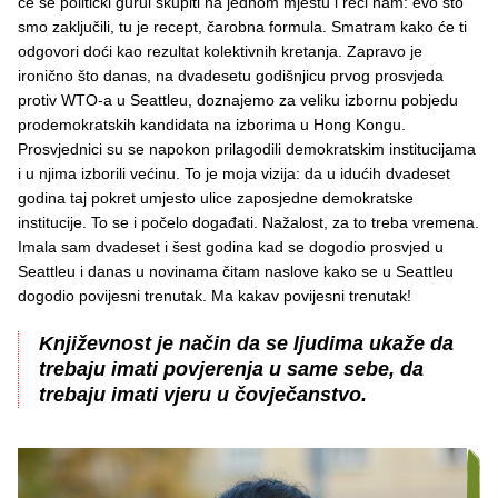
će se politički gurui skupiti na jednom mjestu i reći nam: evo što
smo zaključili, tu je recept, čarobna formula. Smatram kako će ti
odgovori doći kao rezultat kolektivnih kretanja. Zapravo je
ironično što danas, na dvadesetu godišnjicu prvog prosvjeda
protiv WTO-a u Seattleu, doznajemo za veliku izbornu pobjedu
prodemokratskih kandidata na izborima u Hong Kongu.
Prosvjednici su se napokon prilagodili demokratskim institucijama
i u njima izborili većinu. To je moja vizija: da u idućih dvadeset
godina taj pokret umjesto ulice zaposjedne demokratske
institucije. To se i počelo događati. Nažalost, za to treba vremena.
Imala sam dvadeset i šest godina kad se dogodio prosvjed u
Seattleu i danas u novinama čitam naslove kako se u Seattleu
dogodio povijesni trenutak. Ma kakav povijesni trenutak!
Književnost je način da se ljudima ukaže da
trebaju imati povjerenja u same sebe, da
trebaju imati vjeru u čovječanstvo.