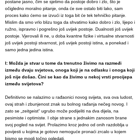
postane jasno, čim se sjetimo da postoje dobro i zlo, što je
očigledno moralno pitanje, onda će sve ostalo biti lako, sam
proces kako ćemo se izvući iz toga bit će tek tehničko pitanje.
Mislim da smo vrlo blizu toga da shvatimo kako dobro i zlo, lijepo i
ružno, ispravno i pogrešno još uvijek postoje. Dualnosti još uvijek
postoje. Vjerovali ili ne, u doba kvantne fizike i virtualne stvarnosti
još uvijek postoji stvarnost, još uvijek postoji istina, a ponekad i
samo jedna jedina istina.
I: Možda je stvar u tome da trenutno živimo na razmeđi
između dvaju svjetova, onoga koji je na odlasku i onoga koji
još nije došao. Čini se kao da živimo u nekoj vrsti procijepa
između svijetova?
Definitivno se nalazimo u rađaonici novog svijeta, sva ova ludost,
ovaj strah i zbunjenost znak su bolnog rađanja nečeg novog. I
zato se „zeitgeist“ ugrubo može podijeliti na dva dijela, na
pesimiste i optimiste. I obje strane s jednakim zanosom brane
svoj pogled na svijet. Prolazimo kroz jedno od onih razdoblja u
povijesti u kojima je gotovo nemoguće pronaći zrcalo u kojem
bismo se mogli točno ogledati.