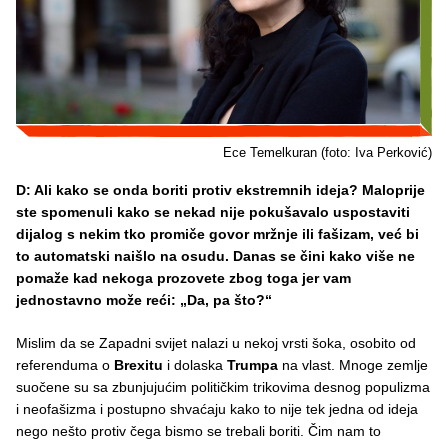
Ece Temelkuran (foto: Iva Perković)
D: Ali kako se onda boriti protiv ekstremnih ideja? Maloprije
ste spomenuli kako se nekad nije pokušavalo uspostaviti
dijalog s nekim tko promiče govor mržnje ili fašizam, već bi
to automatski naišlo na osudu. Danas se čini kako više ne
pomaže kad nekoga prozovete zbog toga jer vam
jednostavno može reći: „Da, pa što?“
Mislim da se Zapadni svijet nalazi u nekoj vrsti šoka, osobito od
referenduma o
Brexitu
i dolaska
Trumpa
na vlast. Mnoge zemlje
suočene su sa zbunjujućim političkim trikovima desnog populizma
i neofašizma i postupno shvaćaju kako to nije tek jedna od ideja
nego nešto protiv čega bismo se trebali boriti. Čim nam to