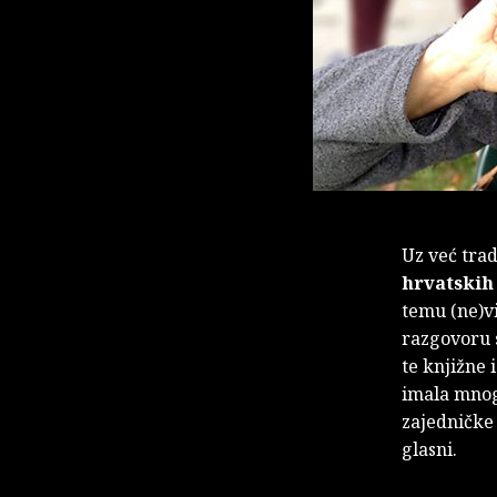
Uz već tra
hrvatskih
temu (ne)vi
razgovoru s
te knjižne 
imala mnogo
zajedničke 
glasni.