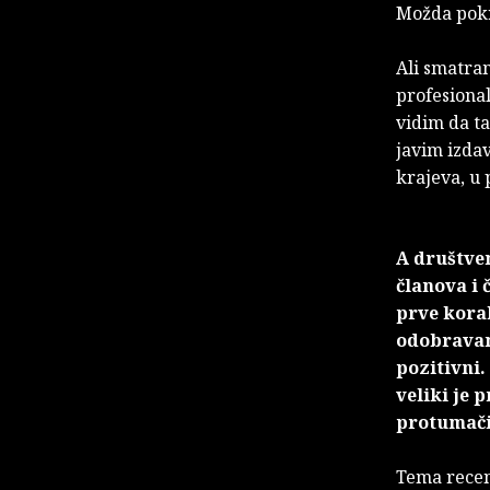
Možda pokre
Ali smatram
profesiona
vidim da t
javim izdav
krajeva, u 
A društven
članova i 
prve korak
odobravan
pozitivni.
veliki je 
protumači
Tema recenz