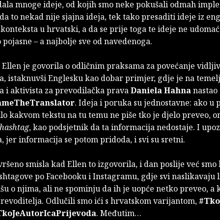
dala mnoge ideje, od kojih smo neke pokušali odmah imple
 da to nekad nije sjajna ideja, tek tako presaditi ideje iz eng
onteksta u hrvatski, a da se prije toga te ideje ne udomaće
to pojasne – a najbolje sve od navedenoga.
 Ellen je govorila o odličnim praksama za povećanje vidljiv
a, istaknuvši Englesku kao dobar primjer, gdje je na temelj
a i aktivista za prevodilačka prava
Daniela Hahna
nastao c
ameTheTranslator
. Ideja i poruka su jednostavne: ako u 
bilo kakvom tekstu na tu temu ne piše tko je djelo preveo, o
hashtag
, kao podsjetnik da ta informacija nedostaje. I upo
, jer informacija se potom pridoda, i svi su sretni.
vršeno smisla kad Ellen to izgovorila, i dan poslije već smo
ashtagove po Facebooku i Instagramu, gdje svi naslikavaju l
pišu o njima, ali ne spominju da ih je uopće netko preveo, a
revoditelja. Odlučili smo ići s hrvatskom varijantom,
#Tko
TkoJeAutorIcaPrijevoda
. Međutim…