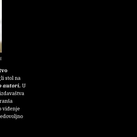
ać
tvo
i stol na
o autori.
U
 izdavaštva
branša
o viđenje
nedovoljno