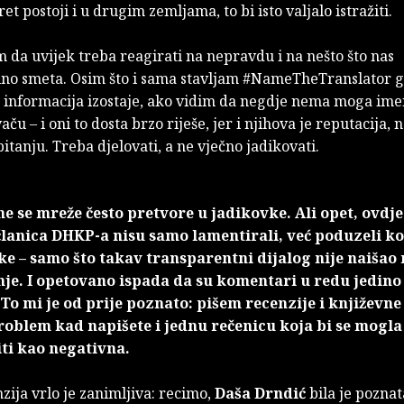
t postoji i u drugim zemljama, to bi isto valjalo istražiti.
 da uvijek treba reagirati na nepravdu i na nešto što nas
lno smeta. Osim što i sama stavljam #NameTheTranslator 
a informacija izostaje, ako vidim da negdje nema moga ime
aču – i oni to dosta brzo riješe, jer i njihova je reputacija, 
pitanju. Treba djelovati, a ne vječno jadikovati.
e se mreže često pretvore u jadikovke. Ali opet, ovdje
članica DHKP-a nisu samo lamentirali, već poduzeli k
e – samo što takav transparentni dijalog nije naišao
je. I opetovano ispada da su komentari u redu jedino
 To mi je od prije poznato: pišem recenzije i književne 
problem kad napišete i jednu rečenicu koja bi se mogla
ti kao negativna.
ija vrlo je zanimljiva: recimo,
Daša Drndić
bila je pozna