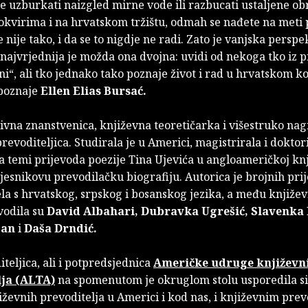
e uzburkati naizgled mirne vode ili razbucati ustaljene ob
okvirima i na hrvatskom tržištu, odmah se nađete na meti
e nije tako, i da se to nigdje ne radi. Zato je vanjska perspe
 najvrjednija je možda ona dvojna: uvidi od nekoga tko iz 
ni“, ali tko jednako tako poznaje život i rad u hrvatskom k
 poznaje
Ellen Elias Bursać.
tivna znanstvenica, književna teoretičarka i višestruko na
revoditeljica. Studirala je u Americi, magistrirala i doktor
 temi prijevoda poezije Tina Ujevića u angloameričkoj knj
pjesnikovu prevodilačku biografiju. Autorica je brojnih pri
la s hrvatskog, srpskog i bosanskog jezika, a među knjiže
vodila su
David Albahari, Dubravka Ugrešić, Slavenka 
jan
i
Daša Drndić.
teljica, ali i potpredsjednica
Američke udruge književn
lja (ALTA)
na spomenutom je okruglom stolu usporedila sit
iževnih prevoditelja u Americi i kod nas, i književnim pre