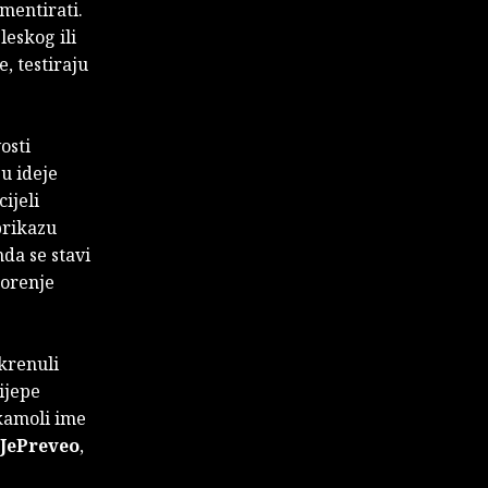
mentirati.
leskog ili
, testiraju
osti
u ideje
ijeli
prikazu
nda se stavi
zorenje
 krenuli
ijepe
 kamoli ime
JePreveo
,