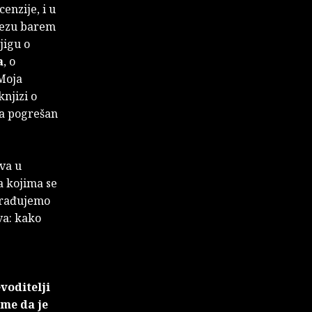
enzije, i u
bvezu barem
jigu o
a
, o
 Moja
knjizi o
 na pogrešan
va u
a kojima se
obrađujemo
va: kako
voditelji
ome da je