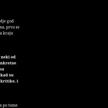
gdje god
na, prvo se
na kraju
 neki od
onkretne
 na
 kad su
kritike, i
ta po tome