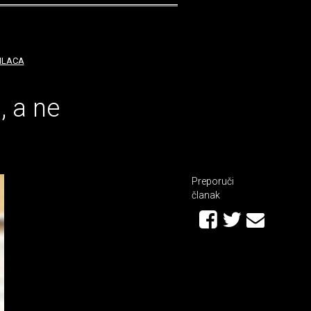
ILACA
, a ne
Preporuči
članak