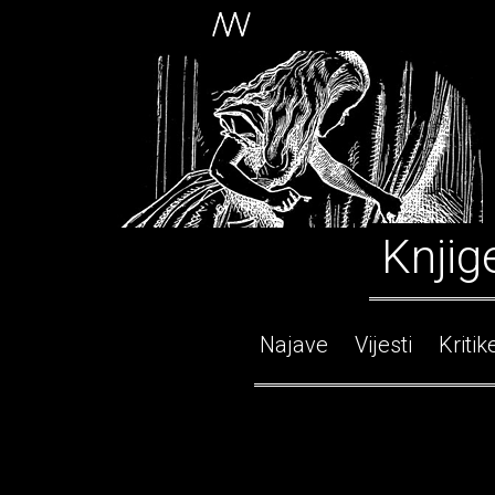
Knjig
Najave
Vijesti
Kritik