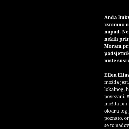
Anda Bukvi
iznimno ne
napad. Nek
nekih prim
Moram priz
podsjetnik
niste susr
Ellen Elia
možda jest.
lokalnog, h
povezani.
#
možda bi i 
okviru tog 
poznato, on
se to nado