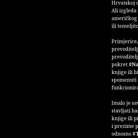
Hrvatskoj 
Ali izgleda
američkog k
ili temelji
Primjerice,
prevoditelj
prevoditelj
pokret
#N
knjige ili 
spomenuti
funkcionira
Imalo je sa
stavljati h
knjige ili 
i prezime p
odnosno
#