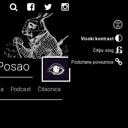
Visoki kontrast
Čitljiv slog
Posao
Podcrtane poveznice
ga
Podcast
Čitaonica