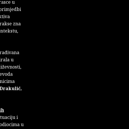
rasce u
 primjedbi
ktiva
prakse zna
ontekstu,
građivana
irala u
iževnosti,
jevoda
vnicima
Drakulić,
ih
uaciju i
vodiocima u