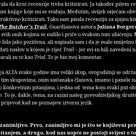
rala da kroz recenzije treba kritizirati. Ja također pišem rec
ram knjige koje mi se sviđaju. Međutim, uvijek osjećam o
ruktivno kritizirati. Tako sam pisala recenziju za sjajnu kn
The Butcher's Trail
, Guardianova autora
Juliana Borger
svih onih kojima se sudilo i priče o svakom tom uhićenju.
e bila jako pozitivna, ali napisala sam i da je malo smiješno 
ati naslov u kojem je riječ
Trail
– jer svi su bili navedeni
varali su to kao
Trial
. To je bio moj komentar.
a ALTA svake godine ima veliki skup, ovogodišnji se održa
a tim skupovima, osim sastanaka članova, imamo i panele n
 o konkretnim pitanjima, i jedna od tema koju svaki put 
e. To je, dakle, tema, na razini našeg prevoditeljskog društ
 prijevod kad ne poznajete izvorni jezik.
 zanimljivo. Prvo, zanimljivo mi je što se književni pre
itanjem, a drugo, kod nas uopće ne postoji svijest o t