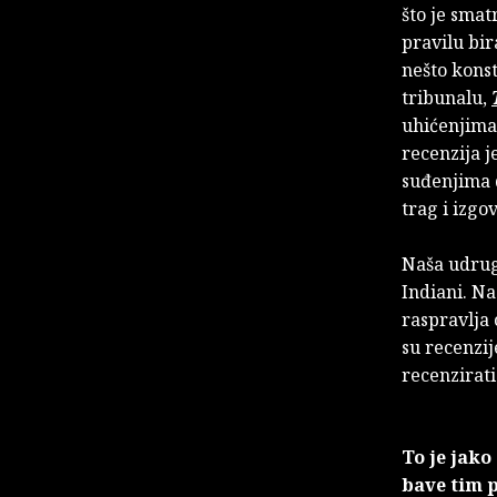
što je smat
pravilu bi
nešto konst
tribunalu,
uhićenjima 
recenzija j
suđenjima d
trag i izgo
Naša udrug
Indiani. N
raspravlja
su recenzij
recenzirati
To je jako
bave tim p