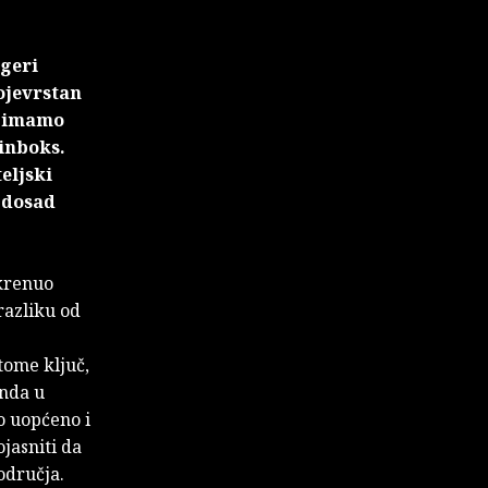
ogeri
ojevrstan
eć imamo
 inboks.
eljski
m dosad
okrenuo
razliku od
tome ključ,
onda u
o uopćeno i
jasniti da
odručja.