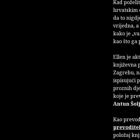
Kad poželit
hrvatskim 
da to nigdj
vrijedna, a
kako je „va
kao što ga
Ellen je ak
književna p
Zagrebu, na
ispisujući 
proznih dje
koje je pre
Antun Šol
Kao prevodi
prevodite
položaj knj