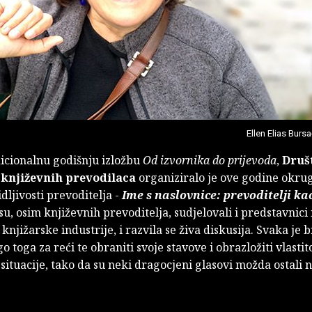
Ellen Elias Burs
dicionalnu godišnju izložbu
Od izvornika do prijevoda
,
Druš
 književnih prevodilaca
organiziralo je ove godine okrugl
dljivosti prevoditelja -
Ime s naslovnice: prevoditelji ka
u, osim književnih prevoditelja, sudjelovali i predstavnici
i knjižarske industrije, i razvila se živa diskusija. Svaka je 
 toga za reći te obraniti svoje stavove i obrazložiti vlastit
situacije, tako da su neki dragocjeni glasovi možda ostali 