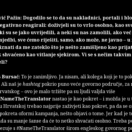
ć Pažin: Dogodilo se to da su nakladnici, portali i bl
gativno reagirali: doživjeli su to vrlo osobno, kao sv
i su se jako uvrijedili, a neki su nas zamolili, ako v
jedbi, sve ćemo riješiti, samo, ako može, ne javno – u
nati da me zateklo što je nešto zamišljeno kao prijat
 shvaćeno kao vitlanje sjekirom. Vi se s nečim takvi
eli?
s Bursać:
To je zanimljivo. Ja nisam, ali kolega koji je to p
 Ali naš je
hashtag
pokrio puno veće govorno područje, za 
rvatskog – ovo je malo tržište pa su ljudi valjda više
NameTheTranslator
nastao je kao pokret – i možda je u 
u Hrvatskoj trebao najprije zaživjeti kao pokret, pa da se 
pokreta oformi kampanja, nešto objavi o tome. Jer kad je t
da su manje šanse da će to netko shvaćati osobno. Treba po
vezuje s #NameTheTranslator širom engleskog govornog p