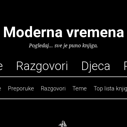
Moderna vremena
Pogledaj... sve je puno knjiga.
e
Razgovori
Djeca
e
Preporuke
Razgovori
Teme
Top lista knji