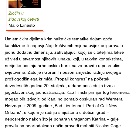
Zločin u
židovskoj četvrti
Mallo Ernesto
Umjetničkim djelima kriminalističke tematike dojam opće
kataklizme ili nagovještaj društvenih mijena uvijek osiguravaju
jednu dodatnu dimenziju, zahvaljujući kojoj se čitateljima lakše
uživjeti u stvarnost njihovih junaka, koji, u takvim kontekstima,
nerijetko postaju arhetipskim borcima za pravdu u posrnulim
svjetovima. Zato je i Goran Tribuson smjestio radnju svojega
prošlogodišnjega krimića „Propali kongres“ na početak
devedesetih godina 20. stoljeća, u dane posljednjih trzaja
jugoslavenskog jednostranačja. Kao filmski primjer tog fenomena
mogao bih izdvojiti odličan, no pomalo opskuran rad Wernera
Herzoga iz 2009. godine „Bad Lieutenant: Port of Call New
Orleans“, u kojem je radnja smještena u dotični grad –
neposredno nakon što je poharan uraganom Katrina – gdje
pravdu na neortodoksan način provodi mahniti Nicolas Cage.