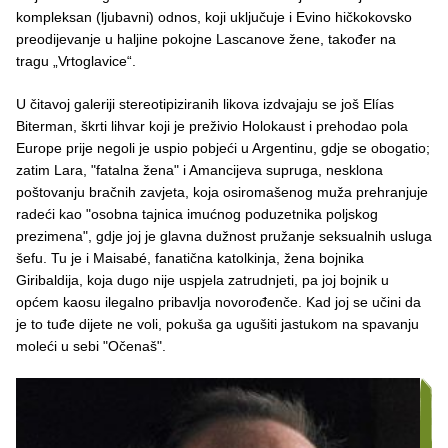
kompleksan (ljubavni) odnos, koji uključuje i Evino hičkokovsko
preodijevanje u haljine pokojne Lascanove žene, također na
tragu „Vrtoglavice“.
U čitavoj galeriji stereotipiziranih likova izdvajaju se još Elías
Biterman, škrti lihvar koji je preživio Holokaust i prehodao pola
Europe prije negoli je uspio pobjeći u Argentinu, gdje se obogatio;
zatim Lara, "fatalna žena" i Amancijeva supruga, nesklona
poštovanju bračnih zavjeta, koja osiromašenog muža prehranjuje
radeći kao "osobna tajnica imućnog poduzetnika poljskog
prezimena", gdje joj je glavna dužnost pružanje seksualnih usluga
šefu. Tu je i Maisabé, fanatična katolkinja, žena bojnika
Giribaldija, koja dugo nije uspjela zatrudnjeti, pa joj bojnik u
općem kaosu ilegalno pribavlja novorođenče. Kad joj se učini da
je to tuđe dijete ne voli, pokuša ga ugušiti jastukom na spavanju
moleći u sebi "Očenaš".