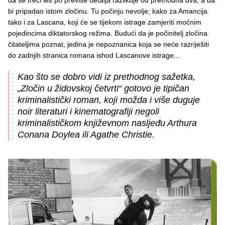
bi pripadao istom zločinu. Tu počinju nevolje; kako za Amancija
tako i za Lascana, koji će se tijekom istrage zamjeriti moćnim
pojedincima diktatorskog režima. Budući da je počinitelj zločina
čitateljima poznat, jedina je nepoznanica koja se neće razriješiti
do zadnjih stranica romana ishod Lascanove istrage...
Kao što se dobro vidi iz prethodnog sažetka,
„Zločin u židovskoj četvrti“ gotovo je tipičan
kriminalistički roman, koji možda i više duguje
noir literaturi i kinematografiji negoli
kriminalističkom književnom nasljeđu Arthura
Conana Doylea ili Agathe Christie.