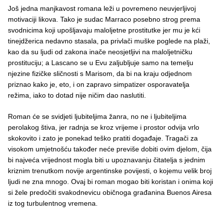
Još jedna manjkavost romana leži u povremeno neuvjerljivoj
motivaciji likova. Tako je sudac Marraco posebno strog prema
svodnicima koji upošljavaju maloljetne prostitutke jer mu je kći
tinejdžerica nedavno stasala, pa privlači muške poglede na plaži,
kao da su ljudi od zakona inače neosjetljivi na maloljetničku
prostituciju; a Lascano se u Evu zaljubljuje samo na temelju
njezine fizičke sličnosti s Marisom, da bi na kraju odjednom
priznao kako je, eto, i on zapravo simpatizer osporavatelja
režima, iako to dotad nije ničim dao naslutiti.
Roman će se svidjeti ljubiteljima žanra, no ne i ljubiteljima
perolakog štiva, jer radnja se kroz vrijeme i prostor odvija vrlo
skokovito i zato je ponekad teško pratiti događaje. Tragači za
visokom umjetnošću također neće previše dobiti ovim djelom, čija
bi najveća vrijednost mogla biti u upoznavanju čitatelja s jednim
kriznim trenutkom novije argentinske povijesti, o kojemu velik broj
ljudi ne zna mnogo. Ovaj bi roman mogao biti koristan i onima koji
si žele predočiti svakodnevicu običnoga građanina Buenos Airesa
iz tog turbulentnog vremena.