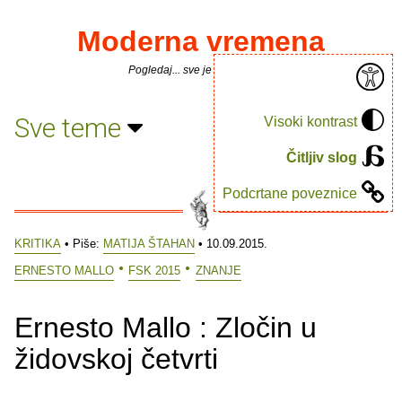
Moderna vremena
Pogledaj... sve je puno knjiga.
Sve teme
Visoki kontrast
Čitljiv slog
Podcrtane poveznice
KRITIKA
• Piše:
MATIJA ŠTAHAN
• 10.09.2015.
ERNESTO MALLO
FSK 2015
ZNANJE
Ernesto Mallo : Zločin u
židovskoj četvrti