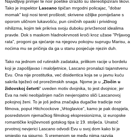
Najvidljiviji primjer te noir poetike izrazito su stereotipizirani likovi.
Tako je inspektor
Lascano
tipičan mrgodni policajac, "dobar
momak" koji nosi teret prošlosti; skrivene ožiljke pomiješane s
oporom uličnom lukavošću, pun ciničnih opaski i prividnog
nihilizma, kojim tek prikriva svoju duboku privrženost idealima
pravde. Dok s maskom hladnokrvnosti kroči kroz užase "Prljavog
rata", progoni ga sjećanje na njegovu pokojnu suprugu Marisu, a
noćima mu se pričinja da ga u stanu posjećuje njezin duh.
Tako na jednom od rutinskih zadataka, prilikom racije u bordelu
koji je zapošljavao i maloljetnice, Lascano pronalazi tajanstvenu
Evu. Ona nije prostitutka, već disidentica koja se u javnu kuću
sakrila bježeći od prorežimskih snaga. Njome je u „
Zločin u
židovskoj četvrti
“ uveden motiv dvojnika, to jest dvojnice; jer
Eva na neki neobjašnjen način nevjerojatno sliči Lascanovoj
pokojnoj ženi. To je još jedna značajka dugačke tradicije noir
filmova, poput Hitchcockove „Vrtoglavice“, kamo je pak dospjela,
posredstvom njemačkog filmskog ekspresionizma, iz europske
romantičke književnosti gotskog tipa iz 19. stoljeća. Unatoč
prvotnoj nevjerici Lascano odvodi Evu u svoj dom kako bi je
smjestio na sigurno. S vremenom se među njima razvija