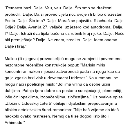
"Petnaest bazi. Dalje. Vau, vau. Dalje. Što smo se dražesni
probudili. Dalje. Da si proveo cijelu noć ovdje i ti bi bio dražestan,
Pseto. Dalje. Što ima? Dalje. Moraš se pojaviti u Riachuelu. Dalje.
Gdje? Dalje. Avenija 27. veljače, uz jezero kod autodroma. Dalje.
I? Dalje. Istraži dva tijela bačena uz rubnik kraj rijeke. Dalje. Neće
biti premještaja? Dalje. Ne znam, sredi to. Dalje. Idem onamo.
Dalje i kraj."
Mallou (ili njegovoj prevoditeljici) mogu se zamjeriti i povremeno
nezgrapne rečenične konstrukcije poput: "Marisin miris
koncentriran nakon mjeseci zatvorenosti pada na njega kao da
ga je zgazio brzi vlak u devetnaest i trideset." No u romanu se
mogu naći i poetičnije misli: "Bol ima vrlinu da osobe učini
dubljima. Patnja tjera dobre da postanu suosjećajniji, plemenitiji;
loše čini opakijima, izopačenijima, zločestijima." Uz ovakve opise
„Zločin u židovskoj četvrti“ obiluje i dijaloškim prepucavanjima
bliskim detektivskim šund-romanima: "Nije baš vrijeme da ideš
naokolo ovako rastresen. Nemoj da ti se dogodi isto što i
Arhimedu."