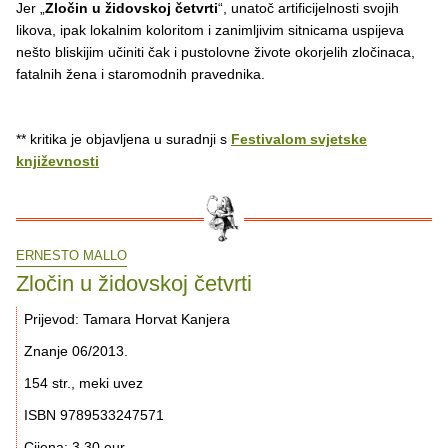
Jer „
Zločin u židovskoj četvrti
“, unatoč artificijelnosti svojih
likova, ipak lokalnim koloritom i zanimljivim sitnicama uspijeva
nešto bliskijim učiniti čak i pustolovne živote okorjelih zločinaca,
fatalnih žena i staromodnih pravednika.
** kritika je objavljena u suradnji s
Festivalom svjetske
književnosti
ERNESTO MALLO
Zločin u židovskoj četvrti
Prijevod: Tamara Horvat Kanjera
Znanje 06/2013.
154 str., meki uvez
ISBN 9789533247571
Cijena: 3.30 eur