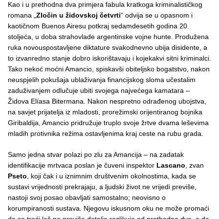
Kao i u prethodna dva primjera fabula kratkoga kriminalističkog
romana „
Zločin u židovskoj četvrti
“ odvija se u opasnom i
kaotičnom Buenos Airesu potkraj sedamdesetih godina 20.
stoljeća, u doba strahovlade argentinske vojne hunte. Produžena
ruka novouspostavljene diktature svakodnevno ubija disidente, a
to izvanredno stanje dobro iskorištavaju i kojekakvi sitni kriminalci.
Tako nekoć moćni Amancio, spiskavši obiteljsko bogatstvo, nakon
neuspjelih pokušaja ublaživanja financijskog sloma učestalim
zaduživanjem odlučuje ubiti svojega najvećega kamatara –
Židova Elíasa Bitermana. Nakon nespretno odrađenog ubojstva,
na savjet prijatelja iz mladosti, prorežimski orijentiranog bojnika
Giribaldija, Amancio pridružuje truplo svoje žrtve dvama leševima
mladih protivnika režima ostavljenima kraj ceste na rubu grada.
Samo jedna stvar polazi po zlu za Amancija – na zadatak
identifikacije mrtvaca poslan je čuveni inspektor
Lascano
, zvan
Pseto
, koji čak i u iznimnim društvenim okolnostima, kada se
sustavi vrijednosti prekrajaju, a ljudski život ne vrijedi previše,
nastoji svoj posao obavljati samostalno; neovisno o
korumpiranosti sustava. Njegovu iskusnom oku ne može promaći
da se treći leš po previše detalja razlikuje od prethodna dva, a da