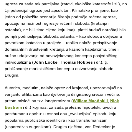
ugroza za sada tek parcijalna (ratovi, ekološke katastrofe i sl.), no
čiji potencijal ugroze jest apsolutan. Klimatske promjene, kao
jedno od polazišta scenarija širenja područja rečene ugroze,
upućuju na nužnost regresije rečenih sloboda (kretanja i
ostanka), ne bi li time cijena koju imaju platiti budući naraštaji bila
po njih podnošljivija. Sloboda ostanka – kao sloboda obilježena
povratkom lastavica u proljeće – utoliko nalaže preispitivanje
dominantnih društvenih kretanja u kasnom kapitalizmu, time i
nužno udaljavanje od novovjekovnog koncepta posjedničkog
individualizma (
John Locke
,
Thomas Hobbes
i dr.), tj.
približavanje marksističkom konceptu ostvarivanja slobode
Drugim.
Autorica, međutim, nalaže oprez od krajnosti, upozoravajući na
varijantu utilitarizma kao djelovanja dirigiranog srećom većine,
pritom misleći na tzv. longtermizam (
William MacAskill
,
Nick
Bostrom
i dr.) koji nas, za sada pretežno hipotetski, uvodi u
posthumanu epohu: u osnovi onu „evolucijsku“ epizodu koju
popularna publicistika identificira i kao transhumanizam
(usporediv s eugenikom). Drugim riječima, von Redecker je