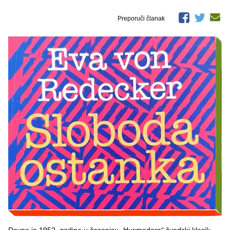
Preporuči članak
Davne je 1952. godine u časopisu „Husmodern“ švedski klasik