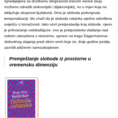
opredijeljena za društvenu dirigiranost srećom većine (koju
možemo odrediti sinkronijski i dijakronijski), no u mjeri koja ne
isključuje ukupnost ljudskosti, čime je sloboda podvrgnuta
temporalizaciji, što znači da je sloboda ostanka ujedno određena
sviješću o konačnosti. Iako smrt pretpostavlja kraj slobode, njeno
je prihvaćanje oslobađajuće: ono je pretpostavka vladanja nad
sobom utanačena u stoicizmu, upravo na tragu Dagermanova
slobodnog stajanja pred silom smrti koje će, dvije godine poslije,
završiti piščevim samoubojstvom.
Premještanje slobode iz prostorne u
vremensku dimenziju