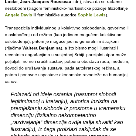
Locke
,
Jean-Jacques Rousseau
i dr.), stava da se rađamo
neslobodni (tragom feminističko-marksističke pozicije filozofkinje
Angele Davis
ili feminističke autorice
Sophie Lewis
).
Transpozicija individualnog u kolektivno oslobođenje, govorimo li
o oslobođenju od režima (kao jedinom mogućem kolektivnom
oslobođenju), pritom je moguće jedino generalnim štrajkom
(riječima
Waltera Benjamina
), a što bismo mogli ilustrirati i
recentnim događanjima u susjednoj Srbiji: parcijalni otpor može
poljuljati, no ne i srušiti sustav; potpuna obustava rada, međutim,
dovodi do urušavanja sustava, pada autokratskog režima, a
potom i ponovne uspostave ekonomske ravnoteže na humanijoj
osnovi.
Polazeći od ideje ostanka (nasuprot slobodi
legitimiranoj u kretanju), autorica inzistira na
premještanju slobode iz prostorne u vremensku
dimenziju (fizikalno nekompetentno
„razdvajanje“ dimenzija ovdje valja shvatiti kao
ilustraciju), iz čega proizlazi zaključak da se