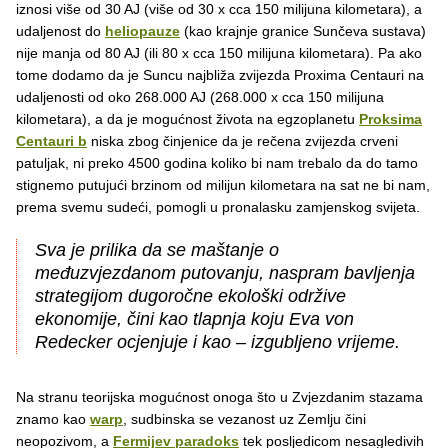
iznosi više od 30 AJ (više od 30 x cca 150 milijuna kilometara), a
udaljenost do
heliopauze
(kao krajnje granice Sunčeva sustava)
nije manja od 80 AJ (ili 80 x cca 150 milijuna kilometara). Pa ako
tome dodamo da je Suncu najbliža zvijezda Proxima Centauri na
udaljenosti od oko 268.000 AJ (268.000 x cca 150 milijuna
kilometara), a da je mogućnost života na egzoplanetu
Proksima
Centauri b
niska zbog činjenice da je rečena zvijezda crveni
patuljak, ni preko 4500 godina koliko bi nam trebalo da do tamo
stignemo putujući brzinom od milijun kilometara na sat ne bi nam,
prema svemu sudeći, pomogli u pronalasku zamjenskog svijeta.
Sva je prilika da se maštanje o
međuzvjezdanom putovanju, naspram bavljenja
strategijom dugoročne ekološki održive
ekonomije, čini kao tlapnja koju Eva von
Redecker ocjenjuje i kao – izgubljeno vrijeme.
Na stranu teorijska mogućnost onoga što u Zvjezdanim stazama
znamo kao
warp
, sudbinska se vezanost uz Zemlju čini
neopozivom, a
Fermijev paradoks
tek posljedicom nesagledivih