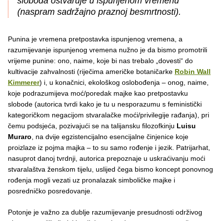
sloboda ostvaruje u ispunjenom vremenu
(naspram sadržajno praznoj besmrtnosti).
Punina je vremena pretpostavka ispunjenog vremena, a
razumijevanje ispunjenog vremena nužno je da bismo promotrili
vrijeme punine: ono, naime, koje bi nas trebalo „dovesti“ do
kultivacije zahvalnosti (riječima američke botaničarke
Robin Wall
Kimmerer
) i, u konačnici, ekološkog oslobođenja – onog, naime,
koje podrazumijeva moć/poredak majke kao pretpostavku
slobode (autorica tvrdi kako je tu u nesporazumu s feministički
kategoričkom negacijom stvaralačke moći/privilegije rađanja), pri
čemu podsjeća, pozivajući se na talijansku filozofkinju
Luisu
Muraro
, na dvije egzistencijalno esencijalne činjenice koje
proizlaze iz pojma majka – to su samo rođenje i jezik. Patrijarhat,
nasuprot danoj tvrdnji, autorica prepoznaje u uskraćivanju moći
stvaralaštva ženskom tijelu, uslijed čega bismo koncept ponovnog
rođenja mogli vezati uz pronalazak simboličke majke i
posredničko posredovanje.
Potonje je važno za dublje razumijevanje presudnosti održivog