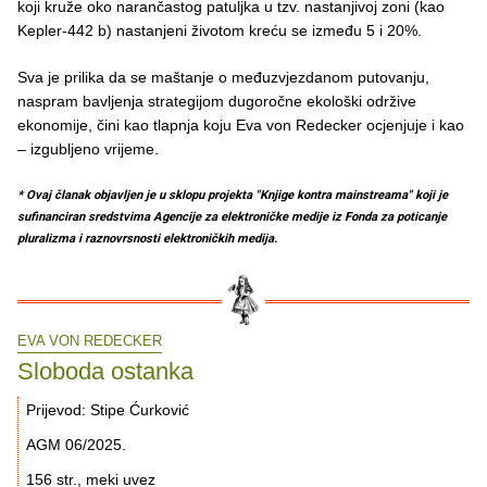
koji kruže oko narančastog patuljka u tzv. nastanjivoj zoni (kao
Kepler-442 b) nastanjeni životom kreću se između 5 i 20%.
Sva je prilika da se maštanje o međuzvjezdanom putovanju,
naspram bavljenja strategijom dugoročne ekološki održive
ekonomije, čini kao tlapnja koju Eva von Redecker ocjenjuje i kao
– izgubljeno vrijeme.
* Ovaj članak objavljen je u sklopu projekta "Knjige kontra mainstreama" koji je
sufinanciran sredstvima Agencije za elektroničke medije iz Fonda za poticanje
pluralizma i raznovrsnosti elektroničkih medija.
EVA VON REDECKER
Sloboda ostanka
Prijevod: Stipe Ćurković
AGM 06/2025.
156 str., meki uvez