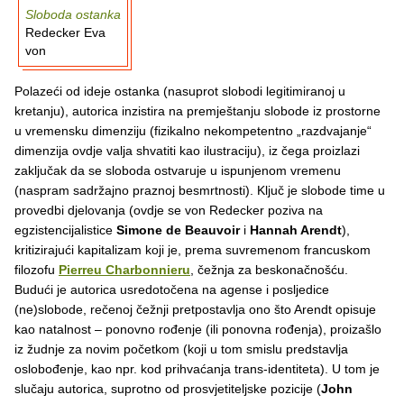
Sloboda ostanka
Redecker Eva
von
Polazeći od ideje ostanka (nasuprot slobodi legitimiranoj u
kretanju), autorica inzistira na premještanju slobode iz prostorne
u vremensku dimenziju (fizikalno nekompetentno „razdvajanje“
dimenzija ovdje valja shvatiti kao ilustraciju), iz čega proizlazi
zaključak da se sloboda ostvaruje u ispunjenom vremenu
(naspram sadržajno praznoj besmrtnosti). Ključ je slobode time u
provedbi djelovanja (ovdje se von Redecker poziva na
egzistencijalistice
Simone de Beauvoir
i
Hannah Arendt
),
kritizirajući kapitalizam koji je, prema suvremenom francuskom
filozofu
Pierreu Charbonnieru
, čežnja za beskonačnošću.
Budući je autorica usredotočena na agense i posljedice
(ne)slobode, rečenoj čežnji pretpostavlja ono što Arendt opisuje
kao natalnost – ponovno rođenje (ili ponovna rođenja), proizašlo
iz žudnje za novim početkom (koji u tom smislu predstavlja
oslobođenje, kao npr. kod prihvaćanja trans-identiteta). U tom je
slučaju autorica, suprotno od prosvjetiteljske pozicije (
John