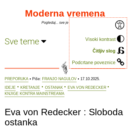
Moderna vremena
Pogledaj... sve je puno knjiga.
Sve teme
Visoki kontrast
Čitljiv slog
Podcrtane poveznice
PREPORUKA
• Piše:
FRANJO NAGULOV
• 17.10.2025.
IDEJE
KRETANJE
OSTANAK
EVA VON REDECKER
KNJIGE KONTRA MAINSTREAMA
Eva von Redecker : Sloboda
ostanka