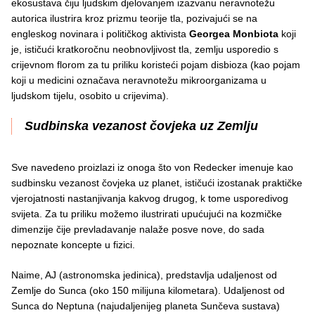
ekosustava čiju ljudskim djelovanjem izazvanu neravnotežu
autorica ilustrira kroz prizmu teorije tla, pozivajući se na
engleskog novinara i političkog aktivista
Georgea Monbiota
koji
je, ističući kratkoročnu neobnovljivost tla, zemlju usporedio s
crijevnom florom za tu priliku koristeći pojam disbioza (kao pojam
koji u medicini označava neravnotežu mikroorganizama u
ljudskom tijelu, osobito u crijevima).
Sudbinska vezanost čovjeka uz Zemlju
Sve navedeno proizlazi iz onoga što von Redecker imenuje kao
sudbinsku vezanost čovjeka uz planet, ističući izostanak praktičke
vjerojatnosti nastanjivanja kakvog drugog, k tome usporedivog
svijeta. Za tu priliku možemo ilustrirati upućujući na kozmičke
dimenzije čije prevladavanje nalaže posve nove, do sada
nepoznate koncepte u fizici.
Naime, AJ (astronomska jedinica), predstavlja udaljenost od
Zemlje do Sunca (oko 150 milijuna kilometara). Udaljenost od
Sunca do Neptuna (najudaljenijeg planeta Sunčeva sustava)