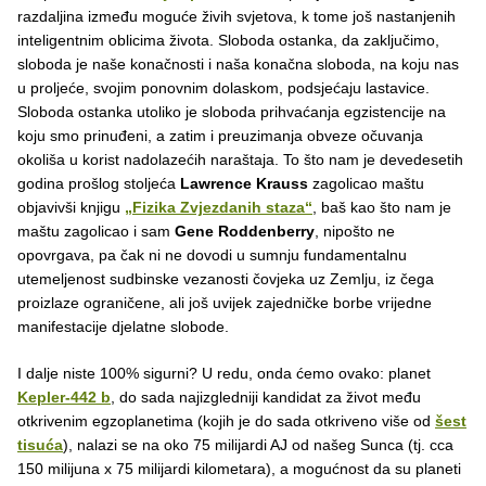
razdaljina između moguće živih svjetova, k tome još nastanjenih
inteligentnim oblicima života. Sloboda ostanka, da zaključimo,
sloboda je naše konačnosti i naša konačna sloboda, na koju nas
u proljeće, svojim ponovnim dolaskom, podsjećaju lastavice.
Sloboda ostanka utoliko je sloboda prihvaćanja egzistencije na
koju smo prinuđeni, a zatim i preuzimanja obveze očuvanja
okoliša u korist nadolazećih naraštaja. To što nam je devedesetih
godina prošlog stoljeća
Lawrence Krauss
zagolicao maštu
objavivši knjigu
„Fizika Zvjezdanih staza“
, baš kao što nam je
maštu zagolicao i sam
Gene Roddenberry
, nipošto ne
opovrgava, pa čak ni ne dovodi u sumnju fundamentalnu
utemeljenost sudbinske vezanosti čovjeka uz Zemlju, iz čega
proizlaze ograničene, ali još uvijek zajedničke borbe vrijedne
manifestacije djelatne slobode.
I dalje niste 100% sigurni? U redu, onda ćemo ovako: planet
Kepler-442 b
, do sada najizgledniji kandidat za život među
otkrivenim egzoplanetima (kojih je do sada otkriveno više od
šest
tisuća
), nalazi se na oko 75 milijardi AJ od našeg Sunca (tj. cca
150 milijuna x 75 milijardi kilometara), a mogućnost da su planeti