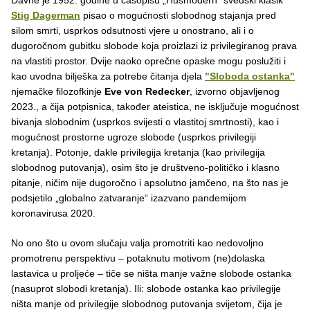
Stig Dagerman
pisao o mogućnosti slobodnog stajanja pred
silom smrti, usprkos odsutnosti vjere u onostrano, ali i o
dugoročnom gubitku slobode koja proizlazi iz privilegiranog prava
na vlastiti prostor. Dvije naoko oprečne opaske mogu poslužiti i
kao uvodna bilješka za potrebe čitanja djela
"Sloboda ostanka"
njemačke filozofkinje
Eve von Redecker
, izvorno objavljenog
2023., a čija potpisnica, također ateistica, ne isključuje mogućnost
bivanja slobodnim (usprkos svijesti o vlastitoj smrtnosti), kao i
mogućnost prostorne ugroze slobode (usprkos privilegiji
kretanja). Potonje, dakle privilegija kretanja (kao privilegija
slobodnog putovanja), osim što je društveno-političko i klasno
pitanje, ničim nije dugoročno i apsolutno jamčeno, na što nas je
podsjetilo „globalno zatvaranje“ izazvano pandemijom
koronavirusa 2020.
No ono što u ovom slučaju valja promotriti kao nedovoljno
promotrenu perspektivu – potaknutu motivom (ne)dolaska
lastavica u proljeće – tiče se ništa manje važne slobode ostanka
(nasuprot slobodi kretanja). Ili: slobode ostanka kao privilegije
ništa manje od privilegije slobodnog putovanja svijetom, čija je