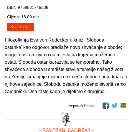
ISBN 9789531745536
Cijena: 18.00 eur
Kupi knjigu!
Filozofkinja Eva von Redecker u knjizi 'Sloboda
ostanka' kao odgovor predlaže novo shvaćanje slobode:
mogućnost da živimo na mjestu na kojemu možemo i
ostati. Sloboda ostanka razvija se temporalno. Tako
shvaćena sloboda u središte stavlja temelje našeg života
na Zemlji i smanjuje distancu između slobode pojedinaca i
njihove zajednice. Slobodu ostanka možemo stvoriti samo
zajednički. Ona raste kada je dijelimo s drugima.
Preporuči članak
– POVEZANI SADRŽAJ –