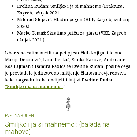
Evelina Rudan: Smiljko i ja si mahnemo (Fraktura,
Zagreb, ožujak 2021.)
Milorad Stojević: Hladni pogon (HDP, Zagreb, svibanj
2020.)
Marko Tomaš: Skratimo priču za glavu (VBZ, Zagreb,
ožujak 2021.)
Izbor smo zatim suzili na pet pjesničkih knjiga, i to one
Marije Dejanović, Lane Derkač, Senka Karuze, Andrijane
Kos Lajtman i Damira Radića te Eveline Rudan, poslije čega
je prevladalo jedinstveno mišljenje članova Povjerenstva
kako nagradu treba dodijeliti knjizi
Eveline Rudan
"Smiljko i ja si mahnemo"
."
EVELINA RUDAN
Smiljko i ja si mahnemo : (balada na
mahove)