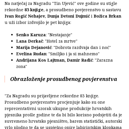
Na natječaj za Nagradu "Tin Ujević" ove godine su stigle
rekordne
83 knjige
, a prosudbeno povjerenstvo u sastavu
Ivan Rogić Nehajev
,
Dunja Detoni Dujmić
i
Božica Brkan
u uži izbor izdvojilo je pet knjiga:
Senko Karuza
: "Nestajanje"
Lana Derkač
: "Hotel za mrtve"
Marija Dejanović
: "Dobrota razdvaja dan i noć"
Evelina Rudan
: "Smiljko i ja si mahnemo"
Andrijana Kos Lajtman, Damir Radić
: "Zarazna
zona"
Obrazloženje prosudbenog povjerenstva
"Za Nagradu su prijavljene rekordne 83 knjige.
Prosudbeno povjerenstvo procjenjuje kako su one
reprezentativni uzorak ukupne produkcije hrvatskih
pjesnika prošle godine te da bi bilo korisno podsjetiti da je
suvremeno hrvatsko pjesništvo, barem statistički, autorski
vrlo plodno te da se uspješno opire labirintskim klopkama