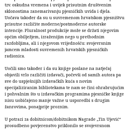
tzv. oskudna vremena i uvijek prisutnim društvenim
sklonostima zanemarivanju pjesničkih uvida i djela.
Uočava također da su u suvremenom hrvatskom pjesništvu
prisutne različite moderne/postmoderne autorske
intencije. Pluralnost produkcije može se držati njegovim
općim obilježjem, izraženijim nego u prethodnim
razdobljima, ali i njegovom vrijednošću: svojevrsnim
jamcem mladosti suvremenih hrvatskih pjesničkih
radionica.
Uočili smo također i da su knjige poslane na natječaj
objavili vrlo različiti izdavači, počevši od samih autora pa
sve do uspješnijih izdavačkih kuća s novim
specijaliziranim bibliotekama te nam se čini ohrabrujućim
i pohvalnim što u izdavačkim programima pjesničke knjige
nisu uobičajeno manje važne u usporedbi s drugim
žanrovima, ponajprije proznim.
U potrazi za dobitnicom/dobitnikom Nagrade „Tin Ujević“
prosudbeno povjerenstvo priklonilo se svojevrsnom