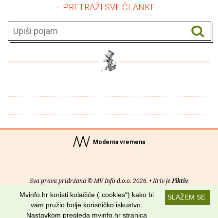
– PRETRAŽI SVE ČLANKE –
Moderna vremena
Sva prava pridržana © MV Info d.o.o. 2026. • Kriv je
Fiktiv
Mvinfo.hr koristi kolačiće („cookies“) kako bi
SLAŽEM SE
O nama
•
Pomoć
•
Uvjeti korištenja
•
RSS kanali
vam pružio bolje korisničko iskustvo.
Nastavkom pregleda mvinfo.hr stranica
Potraži nas na: