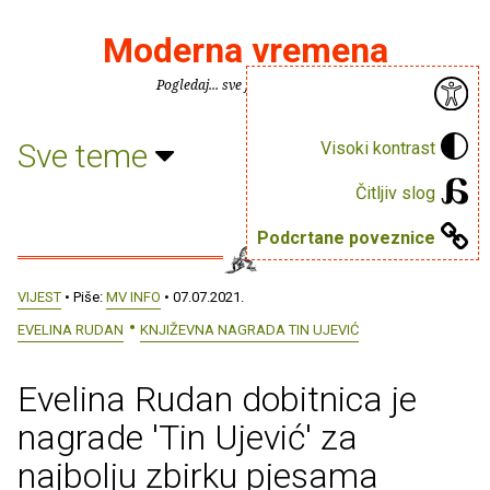
Moderna vremena
Pogledaj... sve je puno knjiga.
Sve teme
Visoki kontrast
Čitljiv slog
Podcrtane poveznice
VIJEST
• Piše:
MV INFO
• 07.07.2021.
EVELINA RUDAN
KNJIŽEVNA NAGRADA TIN UJEVIĆ
Evelina Rudan dobitnica je
nagrade 'Tin Ujević' za
najbolju zbirku pjesama