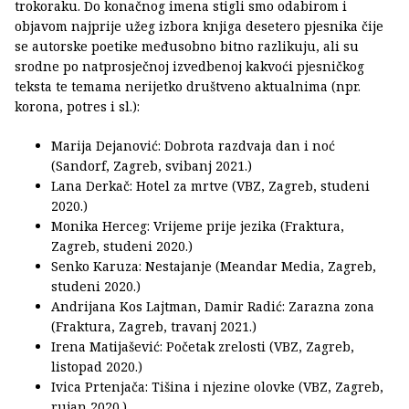
trokoraku. Do konačnog imena stigli smo odabirom i
objavom najprije užeg izbora knjiga desetero pjesnika čije
se autorske poetike međusobno bitno razlikuju, ali su
srodne po natprosječnoj izvedbenoj kakvoći pjesničkog
teksta te temama nerijetko društveno aktualnima (npr.
korona, potres i sl.):
Marija Dejanović: Dobrota razdvaja dan i noć
(Sandorf, Zagreb, svibanj 2021.)
Lana Derkač: Hotel za mrtve (VBZ, Zagreb, studeni
2020.)
Monika Herceg: Vrijeme prije jezika (Fraktura,
Zagreb, studeni 2020.)
Senko Karuza: Nestajanje (Meandar Media, Zagreb,
studeni 2020.)
Andrijana Kos Lajtman, Damir Radić: Zarazna zona
(Fraktura, Zagreb, travanj 2021.)
Irena Matijašević: Početak zrelosti (VBZ, Zagreb,
listopad 2020.)
Ivica Prtenjača: Tišina i njezine olovke (VBZ, Zagreb,
rujan 2020.)