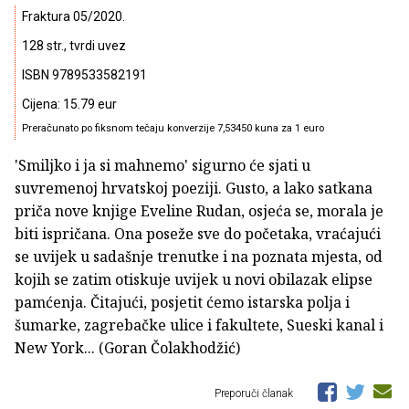
Fraktura 05/2020.
128 str., tvrdi uvez
ISBN 9789533582191
Cijena: 15.79 eur
Preračunato po fiksnom tečaju konverzije 7,53450 kuna za 1 euro
'Smiljko i ja si mahnemo' sigurno će sjati u
suvremenoj hrvatskoj poeziji. Gusto, a lako satkana
priča nove knjige Eveline Rudan, osjeća se, morala je
biti ispričana. Ona poseže sve do početaka, vraćajući
se uvijek u sadašnje trenutke i na poznata mjesta, od
kojih se zatim otiskuje uvijek u novi obilazak elipse
pamćenja. Čitajući, posjetit ćemo istarska polja i
šumarke, zagrebačke ulice i fakultete, Sueski kanal i
New York... (Goran Čolakhodžić)
Preporuči članak