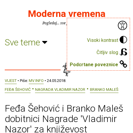
Moderna vremena
Pogledaj... sve je puno knjiga.
Sve teme
Visoki kontrast
Čitljiv slog
Podcrtane poveznice
VIJEST
• Piše:
MV INFO
• 24.05.2018.
FEĐA ŠEHOVIĆ
NAGRADA VLADIMIR NAZOR
BRANKO MALEŠ
Feđa Šehović i Branko Maleš
dobitnici Nagrade 'Vladimir
Nazor' za književost