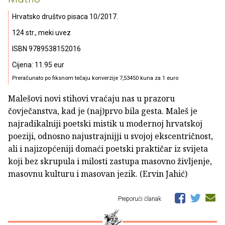
Hrvatsko društvo pisaca 10/2017.
124 str., meki uvez
ISBN 9789538152016
Cijena: 11.95 eur
Preračunato po fiksnom tečaju konverzije 7,53450 kuna za 1 euro
Malešovi novi stihovi vraćaju nas u prazoru
čovječanstva, kad je (naj)prvo bila gesta. Maleš je
najradikalniji poetski mistik u modernoj hrvatskoj
poeziji, odnosno najustrajnijji u svojoj ekscentričnost,
ali i najizopćeniji domaći poetski praktičar iz svijeta
koji bez skrupula i milosti zastupa masovno življenje,
masovnu kulturu i masovan jezik. (Ervin Jahić)
Preporuči članak