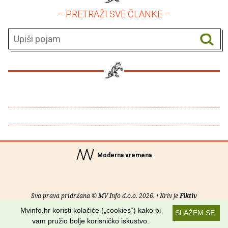
– PRETRAŽI SVE ČLANKE –
Moderna vremena
Sva prava pridržana © MV Info d.o.o. 2026. • Kriv je
Fiktiv
Mvinfo.hr koristi kolačiće („cookies“) kako bi
SLAŽEM SE
O nama
•
Pomoć
•
Uvjeti korištenja
•
RSS kanali
vam pružio bolje korisničko iskustvo.