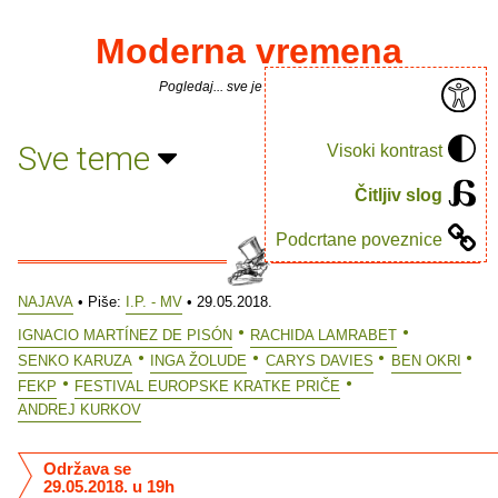
Moderna vremena
Pogledaj... sve je puno knjiga.
Sve teme
Visoki kontrast
Čitljiv slog
Podcrtane poveznice
NAJAVA
• Piše:
I.P. - MV
• 29.05.2018.
IGNACIO MARTÍNEZ DE PISÓN
RACHIDA LAMRABET
SENKO KARUZA
INGA ŽOLUDE
CARYS DAVIES
BEN OKRI
FEKP
FESTIVAL EUROPSKE KRATKE PRIČE
ANDREJ KURKOV
Održava se
29.05.2018. u 19h