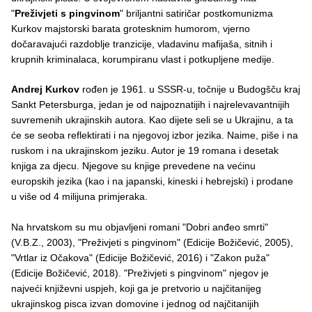
"
Preživjeti s pingvinom
" briljantni satiričar postkomunizma
Kurkov majstorski barata grotesknim humorom, vjerno
dočaravajući razdoblje tranzicije, vladavinu mafijaša, sitnih i
krupnih kriminalaca, korumpiranu vlast i potkupljene medije.
Andrej Kurkov
rođen je 1961. u SSSR-u, točnije u Budogšču kraj
Sankt Petersburga, jedan je od najpoznatijih i najrelevavantnijih
suvremenih ukrajinskih autora. Kao dijete seli se u Ukrajinu, a ta
će se seoba reflektirati i na njegovoj izbor jezika. Naime, piše i na
ruskom i na ukrajinskom jeziku. Autor je 19 romana i desetak
knjiga za djecu. Njegove su knjige prevedene na većinu
europskih jezika (kao i na japanski, kineski i hebrejski) i prodane
u više od 4 milijuna primjeraka.
Na hrvatskom su mu objavljeni romani "Dobri anđeo smrti"
(V.B.Z., 2003), "Preživjeti s pingvinom" (Edicije Božičević, 2005),
"Vrtlar iz Očakova" (Edicije Božičević, 2016) i "Zakon puža"
(Edicije Božičević, 2018). "Preživjeti s pingvinom" njegov je
najveći književni uspjeh, koji ga je pretvorio u najčitanijeg
ukrajinskog pisca izvan domovine i jednog od najčitanijih