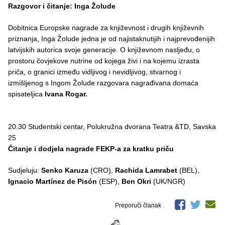
Razgovor i čitanje: Inga Žolude
Dobitnica Europske nagrade za književnost i drugih književnih
priznanja, Inga Žolude jedna je od najistaknutijih i najprevođenijih
latvijskih autorica svoje generacije. O književnom nasljeđu, o
prostoru čovjekove nutrine od kojega živi i na kojemu izrasta
priča, o granici između vidljivog i nevidljivog, stvarnog i
izmišljenog s Ingom Žolude razgovara nagrađivana domaća
spisateljica
Ivana Rogar.
20.30 Studentski centar, Polukružna dvorana Teatra &TD, Savska
25
Čitanje i dodjela nagrade FEKP-a za kratku priču
Sudjeluju:
Senko Karuza
(CRO),
Rachida Lamrabet
(BEL),
Ignacio Martínez de Pisón
(ESP),
Ben Okri
(UK/NGR)
Preporuči članak