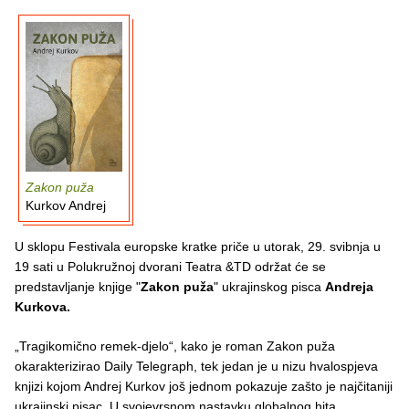
Zakon puža
Kurkov Andrej
U sklopu Festivala europske kratke priče u utorak, 29. svibnja u
19 sati u Polukružnoj dvorani Teatra &TD održat će se
predstavljanje knjige "
Zakon puža
" ukrajinskog pisca
Andreja
Kurkova.
„Tragikomično remek-djelo“, kako je roman Zakon puža
okarakterizirao Daily Telegraph, tek jedan je u nizu hvalospjeva
knjizi kojom Andrej Kurkov još jednom pokazuje zašto je najčitaniji
ukrajinski pisac. U svojevrsnom nastavku globalnog hita