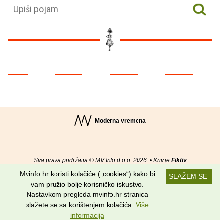
Moderna vremena
Sva prava pridržana © MV Info d.o.o. 2026. • Kriv je
Fiktiv
Mvinfo.hr koristi kolačiće („cookies“) kako bi
SLAŽEM SE
O nama
•
Pomoć
•
Uvjeti korištenja
•
RSS kanali
vam pružio bolje korisničko iskustvo.
Nastavkom pregleda mvinfo.hr stranica
Potraži nas na:
slažete se sa korištenjem kolačića.
Više
informacija