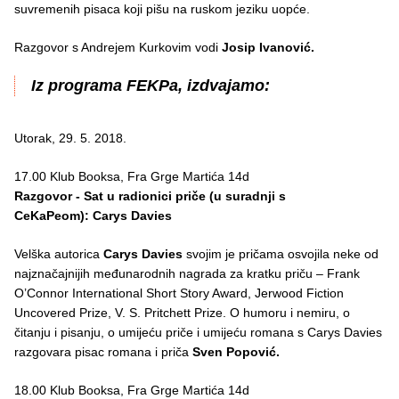
suvremenih pisaca koji pišu na ruskom jeziku uopće.
Razgovor s Andrejem Kurkovim vodi
Josip Ivanović.
Iz programa FEKPa, izdvajamo:
Utorak, 29. 5. 2018.
17.00 Klub Booksa, Fra Grge Martića 14d
Razgovor - Sat u radionici priče (u suradnji s
CeKaPeom): Carys Davies
Velška autorica
Carys Davies
svojim je pričama osvojila neke od
najznačajnijih međunarodnih nagrada za kratku priču – Frank
O’Connor International Short Story Award, Jerwood Fiction
Uncovered Prize, V. S. Pritchett Prize. O humoru i nemiru, o
čitanju i pisanju, o umijeću priče i umijeću romana s Carys Davies
razgovara pisac romana i priča
Sven Popović.
18.00 Klub Booksa, Fra Grge Martića 14d