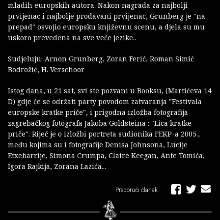
mladih europskih autora. Nakon nagrada za najbolji
prvijenac i najbolje prodavani prvijenac, Grunberg je "na
prepad" osvojio europsku književnu scenu, a djela su mu
uskoro prevedena na sve veće jezike..
Sudjeluju: Arnon Grunberg, Zoran Ferić, Roman Simić
Bodrožić, H. Verschoor
Istog dana, u 21 sat, svi ste pozvani u Booksu, (Martićeva 14
D) gdje će se održati party povodom zatvaranja "Festivala
europske kratke priče", i prigodna izložba fotografija
zagrebačkog fotografa Jakoba Goldsteina : "Lica kratke
priče". Riječ je o izložbi portreta sudionika FEKP-a 2005.,
među kojima su i fotografije Denisa Johnsona, Lucije
Etxebarrije, Simona Crumpa, Claire Keegan, Ante Tomića,
Igora Rajkija, Zorana Lazića...
Preporuči članak