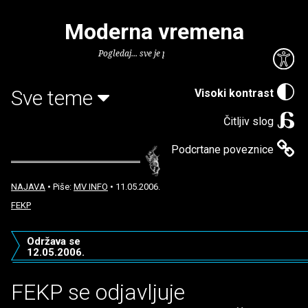
Moderna vremena
Pogledaj... sve je puno knjiga.
Sve teme
Visoki kontrast
Čitljiv slog
Podcrtane poveznice
NAJAVA
• Piše:
MV INFO
• 11.05.2006.
FEKP
Održava se
12.05.2006.
FEKP se odjavljuje