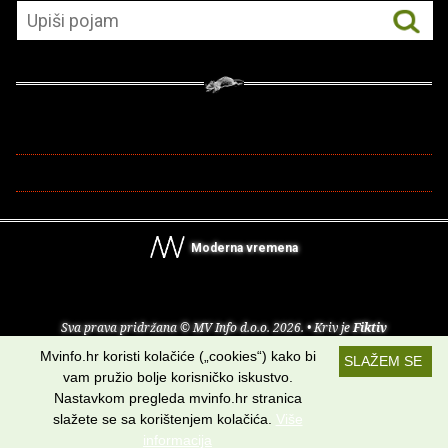
Moderna vremena
Sva prava pridržana © MV Info d.o.o. 2026. • Kriv je
Fiktiv
Mvinfo.hr koristi kolačiće („cookies“) kako bi
SLAŽEM SE
O nama
•
Pomoć
•
Uvjeti korištenja
•
RSS kanali
vam pružio bolje korisničko iskustvo.
Nastavkom pregleda mvinfo.hr stranica
Potraži nas na:
slažete se sa korištenjem kolačića.
Više
informacija