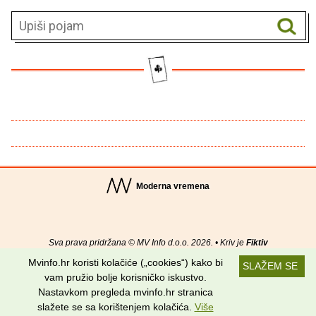
Moderna vremena
Sva prava pridržana © MV Info d.o.o. 2026. • Kriv je
Fiktiv
Mvinfo.hr koristi kolačiće („cookies“) kako bi
SLAŽEM SE
O nama
•
Pomoć
•
Uvjeti korištenja
•
RSS kanali
vam pružio bolje korisničko iskustvo.
Nastavkom pregleda mvinfo.hr stranica
Potraži nas na:
slažete se sa korištenjem kolačića.
Više