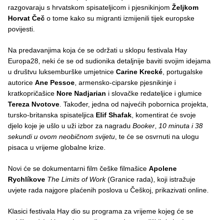
razgovaraju s hrvatskom spisateljicom i pjesnikinjom
Željkom
Horvat Čeč
o tome kako su migranti izmijenili tijek europske
povijesti.
Na predavanjima koja će se održati u sklopu festivala Hay
Europa28, neki će se od sudionika detaljnije baviti svojim idejama
u društvu luksemburške umjetnice
Carine Krecké
, portugalske
autorice
Ane Pessoe
, armensko-ciparske pjesnikinje i
kratkopričašice
Nore Nadjarian
i slovačke redateljice i glumice
Tereza Nvotove
. Također, jedna od najvećih pobornica projekta,
tursko-britanska spisateljica
Elif Shafak
, komentirat će svoje
djelo koje je ušlo u uži izbor za nagradu
Booker
,
10 minuta i 38
sekundi u ovom neobičnom svijetu
, te će se osvrnuti na ulogu
pisaca u vrijeme globalne krize.
Novi će se dokumentarni film češke filmašice
Apolene
Rychlíkove
The Limits of Work
(Granice rada), koji istražuje
uvjete rada najgore plaćenih poslova u Češkoj, prikazivati online.
Klasici festivala Hay dio su programa za vrijeme kojeg će se