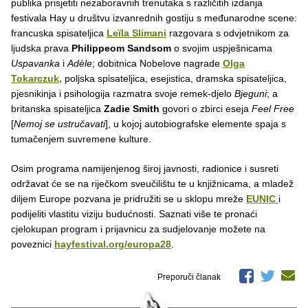
publika prisjetiti nezaboravnih trenutaka s različitih izdanja
festivala Hay u društvu izvanrednih gostiju s međunarodne scene:
francuska spisateljica
Leïla Slimani
razgovara s odvjetnikom za
ljudska prava
Philippeom Sandsom
o svojim uspješnicama
Uspavanka
i
Adèle
; dobitnica Nobelove nagrade
Olga
Tokarczuk
,
poljska spisateljica, esejistica, dramska spisateljica,
pjesnikinja i psihologija razmatra svoje remek-djelo
Bjeguni
; a
britanska spisateljica
Zadie Smith
govori o zbirci eseja
Feel Free
[
Nemoj se ustručavati
], u kojoj autobiografske elemente spaja s
tumačenjem suvremene kulture.
Osim programa namijenjenog široj javnosti, radionice i susreti
održavat će se na riječkom sveučilištu te u knjižnicama, a mladež
diljem Europe pozvana je pridružiti se u sklopu mreže
EUNIC
i
podijeliti vlastitu viziju budućnosti. Saznati više te pronaći
cjelokupan program i prijavnicu za sudjelovanje možete na
poveznici
hayfestival.org/europa28
.
Preporuči članak