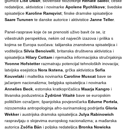
glumice
Lise Dwan
; slovenske filozofkinje
Renate Salecl
; češke
redateljice, aktivistice i novinarke
Apolene Rychlikove
; švedske
spisateljice
Karoline Ramqvist
; finske dramske spisateljice
Saare Turunen
te danske autorice i aktivistice
Janne Teller
.
Panel-rasprave koje će se prenositi uživo bavit će se, iz
višestrukih perspektiva, nekim od najvećih izazova i prilika s
kojima se Europa suočava: talijanska znanstvena spisateljica i
voditeljica
Silvia Bencivelli
, britanska društvena aktivistica i
spisateljica
Hilary Cottam
i njemačka informacijska stručnjakinja
Yvonne Hofstetter
razmatraju potencijal tehnoloških inovacija;
latvijska esejistica
Nora Ikstena
, grčka aktivistica
Sofia
Kouvelaki
i malteška novinarka
Caroline Muscat
bave se
jačanjem nacionalizma; belgijska spisateljica i novinarka
Annelies Beck
, estonska kratkopričašica
Maarja Kangro
i
litvanska poduzetnica
Žydrūnė Vitaitė
bave se europskim
političkim ozračjem; španjolska povjesničarka
Edurne Portela
,
nizozemska antropologinja afro-surinamskog podrijetla
Gloria
Wekker
i austrijska dramska spisateljica
Julya Rabinowich
raspravljaju o slojevima europskog nacionalizma; a mađarska
autorica
Zsófia Bán
i poljska redateljica
Bronka Nowicka