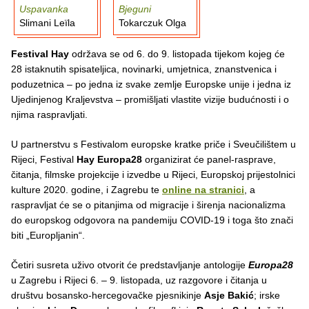
Uspavanka
Bjeguni
Slimani Leïla
Tokarczuk Olga
Festival Hay
održava se od 6. do 9. listopada tijekom kojeg će
28 istaknutih spisateljica, novinarki, umjetnica, znanstvenica i
poduzetnica – po jedna iz svake zemlje Europske unije i jedna iz
Ujedinjenog Kraljevstva – promišljati vlastite vizije budućnosti i o
njima raspravljati.
U partnerstvu s Festivalom europske kratke priče i Sveučilištem u
Rijeci, Festival
Hay Europa28
organizirat će panel-rasprave,
čitanja, filmske projekcije i izvedbe u Rijeci, Europskoj prijestolnici
kulture 2020. godine, i Zagrebu te
online na stranici
, a
raspravljat će se o pitanjima od migracije i širenja nacionalizma
do europskog odgovora na pandemiju COVID-19 i toga što znači
biti „Europljanin“.
Četiri susreta uživo otvorit će predstavljanje antologije
Europa28
u Zagrebu i Rijeci 6. – 9. listopada, uz razgovore i čitanja u
društvu bosansko-hercegovačke pjesnikinje
Asje Bakić
; irske