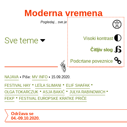
Moderna vremena
Pogledaj... sve je puno knjiga.
Sve teme
Visoki kontrast
Čitljiv slog
Podcrtane poveznice
NAJAVA
• Piše:
MV INFO
• 15.09.2020.
FESTIVAL HAY
LEÏLA SLIMANI
ELIF SHAFAK
OLGA TOKARCZUK
ASJA BAKIĆ
JULYA RABINOWICH
FEKP
FESTIVAL EUROPSKE KRATKE PRIČE
Održava se
04.-09.10.2020.