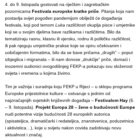
4. do 9. listopada gostovati na riječkim i zagrebačkim
pozornicama
Festivala europske kratke priče
. Pitanja koja nam
postavlja svijet pogođen pandemijom obilježit će događanja
festivala, koji pod temom
Luka različitosti
okuplja pisce i umjetnike
koji se u svojim djelima bave razlikama i različitima. Bilo da
tematiziraju rasnu, klasnu ili vjersku, rodnu ili političku različitost,
ili pak njeguju umjetničke prakse koje se opiru očekivanim i
uobičajenim formatima, bilo da se bave pričama „drugih“ – poput
izbjeglica i migranata – ili nam donose „drukčije“ priče, domaći i
inozemni sudionici ovogodišnjeg FEKP-a pokazuju svu složenost
svijeta i vremena u kojima živimo.
Tim je važnija i suradnja koju FEKP u Rijeci – u sklopu programa
Europske prijestolnice kulture – ostvaruje s jednim od
najznačajnijih svjetskih književnih događaja –
Festivalom Hay
(6.
– 9. listopada).
Projekt Europa 28 – žene o budućnosti Europe
nudi potentne vizije budućnosti 28 europskih autorica
(spisateljica, dramatičarki i redateljica, znanstvenica, poduzetnica
i aktivistica…), koje u svijetu nakon covida zadobivaju novu
aktualnost i značaj.