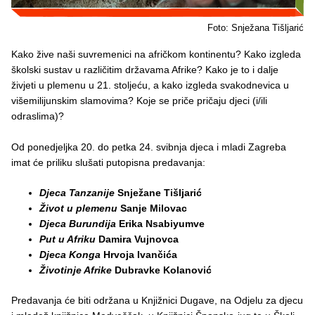
Foto: Snježana Tišljarić
Kako žive naši suvremenici na afričkom kontinentu? Kako izgleda
školski sustav u različitim državama Afrike? Kako je to i dalje
živjeti u plemenu u 21. stoljeću, a kako izgleda svakodnevica u
višemilijunskim slamovima? Koje se priče pričaju djeci (i/ili
odraslima)?
Od ponedjeljka 20. do petka 24. svibnja djeca i mladi Zagreba
imat će priliku slušati putopisna predavanja:
Djeca Tanzanije
Snježane Tišljarić
Život u plemenu
Sanje Milovac
Djeca Burundija
Erika Nsabiyumve
Put u Afriku
Damira Vujnovca
Djeca Konga
Hrvoja Ivančića
Životinje Afrike
Dubravke Kolanović
Predavanja će biti održana u Knjižnici Dugave, na Odjelu za djecu