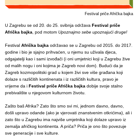
Festival priče Afrička bajka
U Zagrebu se od 20. do 25. svibnja održava
Festival priče
Afrička bajka
, pod motom
Upoznajmo sebe upoznajući druge!
Festival
Afrička bajka
održavao se u Zagrebu od 2015. do 2017.
godine i bio je sjajno prihvaćen, u njemu su uživala djeca,
odgajatelji kao i sami izvođači (i oni umjetnici koji u Zagrebu žive
od malih nogu i oni kojima je Zagreb novi dom). Budući da je
Zagreb kozmopolitski grad u kojem živi sve više građana koji
dolaze s različitih kontinenata i iz različitih kultura, pravo je
vrijeme da i
Festival priče Afrička bajka
dobije svoje stalno
prebivalište u njegovom kulturnom životu.
Zašto baš Afrika? Zato što smo svi mi, jednom davno, davno,
došli upravo odande (ako je vjerovati znanstvenim otkrićima), ali i
zato što u Zagrebu ima najviše umjetnika koji dolaze upravo iz
zemalja afričkog kontinenta. A priča? Priča je ono što povezuje
sve generacije i sve kulture.