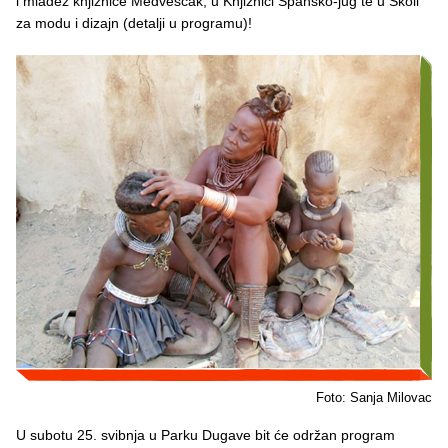
i mladež knjižnice Medveščak, u Knjižnici Špansko-jug te u Školi
za modu i dizajn (detalji u programu)!
Foto: Sanja Milovac
U subotu 25. svibnja u Parku Dugave bit će održan program