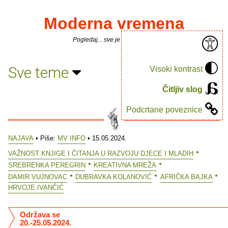
Moderna vremena
Pogledaj... sve je puno knjiga.
Sve teme
Visoki kontrast
Čitljiv slog
Podcrtane poveznice
NAJAVA
• Piše:
MV INFO
• 15.05.2024.
VAŽNOST KNJIGE I ČITANJA U RAZVOJU DJECE I MLADIH
SREBRENKA PEREGRIN
KREATIVNA MREŽA
DAMIR VUJNOVAC
DUBRAVKA KOLANOVIĆ
AFRIČKA BAJKA
HRVOJE IVANČIĆ
Održava se
20.-25.05.2024.