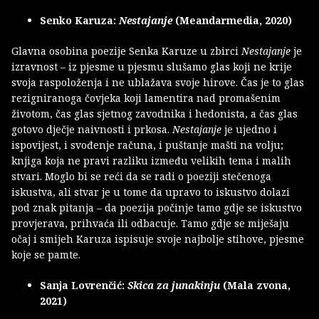
Senko Karuza:
Nestajanje
(Meandarmedia, 2020)
Glavna osobina poezije Senka Karuze u zbirci
Nestajanje
je
izravnost – iz pjesme u pjesmu slušamo glas koji ne krije
svoja raspoloženja i ne ublažava svoje hirove. Čas je to glas
rezigniranoga čovjeka koji lamentira nad promašenim
životom, čas glas sjetnog zavodnika i hedonista, a čas glas
gotovo dječje naivnosti i prkosa.
Nestajanje
je ujedno i
ispovijest, i svođenje računa, i puštanje mašti na volju;
knjiga koja ne pravi razliku između velikih tema i malih
stvari. Moglo bi se reći da se radi o poeziji stečenoga
iskustva, ali stvar je u tome da upravo to iskustvo dolazi
pod znak pitanja – da poezija počinje tamo gdje se iskustvo
provjerava, prihvaća ili odbacuje. Tamo gdje se miješaju
očaj i smijeh Karuza ispisuje svoje najbolje stihove, pjesme
koje se pamte.
Sanja Lovrenčić:
Skica za junakinju
(Mala zvona,
2021)