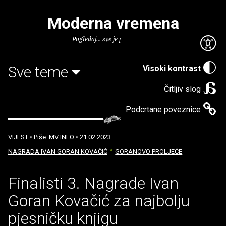
Moderna vremena
Pogledaj... sve je puno knjiga.
Sve teme
Visoki kontrast
Čitljiv slog
Podcrtane poveznice
VIJEST
• Piše:
MV INFO
• 21.02.2023.
NAGRADA IVAN GORAN KOVAČIĆ
GORANOVO PROLJEĆE
Finalisti 3. Nagrade Ivan
Goran Kovačić za najbolju
pjesničku knjigu