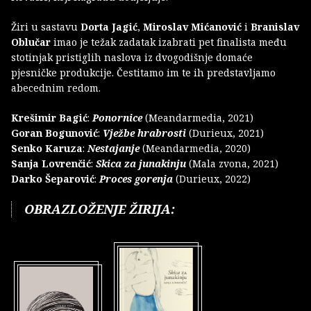
Žiri u sastavu
Dorta Jagić
,
Miroslav Mićanović
i
Branislav
Oblučar
imao je težak zadatak izabrati pet finalista među
stotinjak pristiglih naslova iz dvogodišnje domaće
pjesničke produkcije. Čestitamo im te ih predstavljamo
abecednim redom.
Krešimir Bagić
:
Ponornice
(Meandarmedia, 2021)
Goran Bogunović
:
Vježbe hrabrosti
(Durieux, 2021)
Senko Karuza
:
Nestajanje
(Meandarmedia, 2020)
Sanja Lovrenčić
:
Skica za junakinju
(Mala zvona, 2021)
Darko Šeparović
:
Proces gorenja
(Durieux, 2022)
OBRAZLOŽENJE ŽIRIJA: