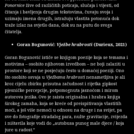
Ponornice
žive od različitih poticaja, slučaja i vijesti, od
čitanja i bavljenja drugim tekstovima, čuvaju svoja i
uzimaju imena drugih, istražuju vlastita potonuća dok
traže izlaz na svjetlo dana, dok su na putu do svoga
čitatelja.
Goran Bogunović:
Vježbe hrabrosti
(Durieux, 2021)
Goran Bogunović ističe se knjigom poezije koja se temama i
motivima – osobito njihovom izvedbom – ne boji zalaziti u
prostore koji se ne posjećuju često u domaćoj poeziji. Ono
što osobito osvaja u
Vježbama hrabrosti
nenametljiva je ali
kroz cijelu zbirku prisutna začudnost i rijetka gipkost
pjesničke percepcije, potpomognuta jasnoćom i mirom
autorova jezika. Ovo je zaista originalna i hrabra knjiga
širokog zamaha, koja se kreće od preispitivanja vlastitih
moći, a još više nemoći u odnosu na druge i na svijet, pa
sve do fotografije stradalog para, nulte gravitacije, zvijezda
i ništavila koje vodi do „autobusa punog male djece / koja
jure u radost.”