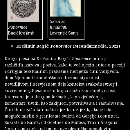
Skica za
Ponornice
junakinju
Bagić Krešimir
Lovrenčić Sanja
Krešimir Bagić:
Ponornice
(Meandarmedia, 2021)
Knjiga pjesama Krešimira Bagića
Ponornice
puna je
različitih izazova i poziva, kako to već njezin autor u poeziji
i drugim tekstualnim praksama nerijetko čini: vidljivom,
domišljenom i kronološkom oduzima sigurnost, a
nevidljivom i nesvjesnom daje kontekst svakodnevnog i
suvremenog. Pjesme se u knjizi slažu kao soneti, crteži,
intervencije u drugom formatu, kao svjedočenja,
komentari, uvidi, kao zaključci, potvrđivanja i rasuđivanja.
Čini ih na začudan način i jezik i ne-jezik, ako je tako
moguće misliti o granicama svijeta od Gorgije Leontinca,
Sokrata do Kanta, od Goethea do Matoša, Tina i Aragona –
što su samo neka od imena ove pjesničke pustolovine.