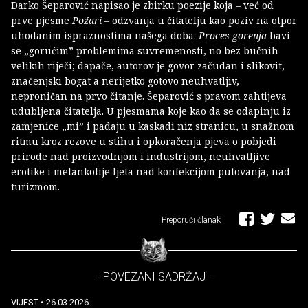
Darko Šeparović napisao je zbirku poezije koja – već od
prve pjesme
Požari
– odzvanja u čitatelju kao poziv na otpor
uhodanim ispraznostima našega doba.
Proces gorenja
bavi
se „gorućim” problemima suvremenosti, no bez bučnih
velikih riječi; dapače, autorov je govor začudan i slikovit,
značenjski bogat a nerijetko gotovo neuhvatljiv,
neproničan na prvo čitanje. Šeparović s pravom zahtijeva
udubljena čitatelja. U pjesmama koje kao da se odapinju iz
zamjenice „mi” i padaju u kaskadi niz stranicu, u snažnom
ritmu kroz rezove u stihu i opkoračenja pjeva o pobjedi
prirode nad proizvodnjom i industrijom, neuhvatljive
erotike i melankolije ljeta nad konfekcijom putovanja, nad
turizmom.
Preporuči članak
– POVEZANI SADRŽAJ –
VIJEST
• 26.03.2026.