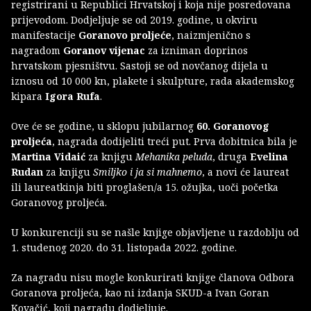
registrirani u Republici Hrvatskoj i koja nije posredovana
prijevodom. Dodjeljuje se od 2019. godine, u okviru
manifestacije
Goranovo proljeće
, naizmjenično s
nagradom
Goranov vijenac
za izniman doprinos
hrvatskom pjesništvu. Sastoji se od novčanog dijela u
iznosu od 10 000 kn, plakete i skulpture, rada akademskog
kipara
Igora Rufa
.
Ove će se godine, u sklopu jubilarnog
60. Goranovog
proljeća
, nagrada dodijeliti treći put. Prva dobitnica bila je
Martina Vidaić
za knjigu
Mehanika peluda
, druga
Evelina
Rudan
za knjigu
Smiljko i ja si mahnemo
, a novi će laureat
ili laureatkinja biti proglašen/a 15. ožujka, uoči početka
Goranovog proljeća.
U konkurenciji su se našle knjige objavljene u razdoblju od
1. studenog 2020. do 31. listopada 2022. godine.
Za nagradu nisu mogle konkurirati knjige članova Odbora
Goranova proljeća, kao ni izdanja SKUD-a Ivan Goran
Kovačić, koji nagradu dodjeljuje.