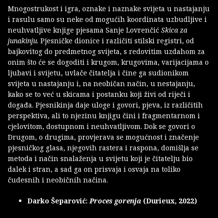
Mnogostrukost i igra, oznake i naznake svijeta u nastajanju
i rasulu samo su neke od mogućih koordinata uzbudljive i
neuhvatljive knjige pjesama Sanje Lovrenčić
Skica za
junakinju
. Pjesničke dionice i različiti stilski registri, od
bajkovitog do predmetnog svijeta, s redovitim uzdahom za
onim što će se dogoditi i krugom, krugovima, varijacijama o
ljubavi i svijetu, uvlače čitatelja i čine ga sudionikom
svijeta u nastajanju i, na neobičan način, u nestajanju,
kako se to već u skicama i postanku koji živi od riječi i
događa. Pjesnikinja daje uloge i govori, pjeva, iz različitih
perspektiva, ali to njezinu knjigu čini i fragmentarnom i
cjelovitom, dostupnom i neuhvatljivom. Dok se govori o
Drugom, o drugima, provjerava se mogućnost i značenje
pjesničkog glasa, njegovih rastera i raspona, domišlja se
metoda i način snalaženja u svijetu koji je čitatelju bio
dalek i stran, a sad ga on prisvaja i osvaja na toliko
čudesnih i neobičnih načina.
Darko Šeparović:
Proces gorenja
(Durieux, 2022)