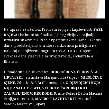
Na upravo završenom Festivalu knjige i književnosti
PAZI,
KNJIGA!
izabrani su finalisti dječjeg žirija za najbolju
hrvatsku slikovnicu. Pred dvjestotinjak mališana, u četiri
dana, predstavljeno je trideset slikovnica pristiglih na
natječaj za književnu nagradu OVCA U KUTIJI. Djeca su
svakoga dana glasovala za svog favorita, i odabrala 4
finalista.
U finale su ušle slikovnice:
DOBROĆUDNA ČUDOVIŠTA
HRVATSKE
, Stanislava Marijanovića (Sipar),
MJESEČEVE
SJENE
, Zdenka Bašića (Planetopija),
O DJEVOJČICI KOJA
NIJE ZNALA CRTATI, VELIKOM ČAROBNJAKU I
ZALJUBLJENOM KROKODILU
, Ane Ðokić i Darka Macana
(Knjiga u centru),
MAURO-PLAVETNI KIT
, Manuele
Vladić- Maštruko (Sipar).