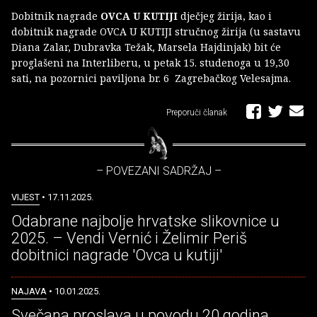
Dobitnik nagrade
OVCA U KUTIJI
dječjeg žirija, kao i
dobitnik nagrade OVCA U KUTIJI stručnog žirija (u sastavu
Diana Zalar, Dubravka Težak, Marsela Hajdinjak) bit će
proglašeni na Interliberu, u petak 15. studenoga u 19,30
sati, na pozornici paviljona br. 6 Zagrebačkog Velesajma.
Preporuči članak
– POVEZANI SADRŽAJ –
VIJEST
• 17.11.2025.
Odabrane najbolje hrvatske slikovnice u
2025. – Vendi Vernić i Želimir Periš
dobitnici nagrade 'Ovca u kutiji'
NAJAVA
• 10.01.2025.
Svečana proslava u povodu 20 godina