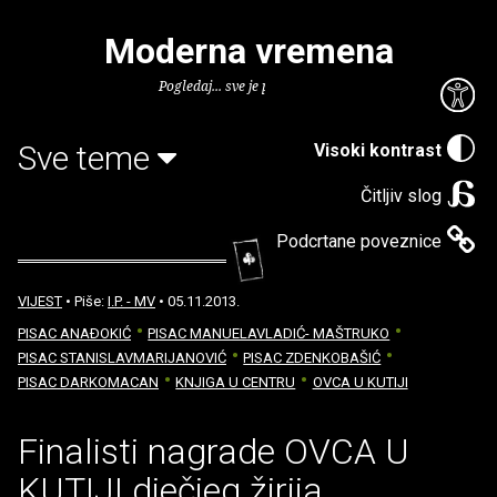
Moderna vremena
Pogledaj... sve je puno knjiga.
Sve teme
Visoki kontrast
Čitljiv slog
Podcrtane poveznice
VIJEST
• Piše:
I.P. - MV
• 05.11.2013.
PISAC ANAÐOKIĆ
PISAC MANUELAVLADIĆ- MAŠTRUKO
PISAC STANISLAVMARIJANOVIĆ
PISAC ZDENKOBAŠIĆ
PISAC DARKOMACAN
KNJIGA U CENTRU
OVCA U KUTIJI
Finalisti nagrade OVCA U
KUTIJI dječjeg žirija