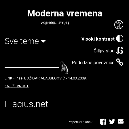
Moderna vremena
Pogledaj... sve je puno knjiga.
Sve teme
Visoki kontrast
Čitljiv slog
Podcrtane poveznice
LINK
• Piše:
BOŽIDAR ALAJBEGOVIĆ
• 14.03.2009.
KNJIŽEVNOST
Flacius.net
Preporuči članak