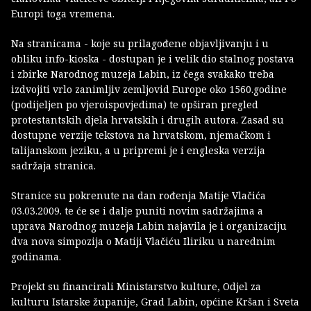
Europi toga vremena.
Na stranicama - koje su prilagođene objavljivanju i u
obliku info-kioska - dostupan je i velik dio stalnog postava
i zbirke Narodnog muzeja Labin, iz čega svakako treba
izdvojiti vrlo zanimljiv zemljovid Europe oko 1560.godine
(podijeljen po vjeroispovjedima) te opširan pregled
protestantskih djela hrvatskih i drugih autora. Zasad su
dostupne verzije tekstova na hrvatskom, njemačkom i
talijanskom jeziku, a u pripremi je i engleska verzija
sadržaja stranica.
Stranice su pokrenute na dan rođenja Matije Vlačića
03.03.2009. te će se i dalje puniti novim sadržajima a
uprava Narodnog muzeja Labin najavila je i organizaciju
dva nova simpozija o Matiji Vlačiću Iliriku u narednim
godinama.
Projekt su financirali Ministarstvo kulture, Odjel za
kulturu Istarske županije, Grad Labin, općine Kršan i Sveta