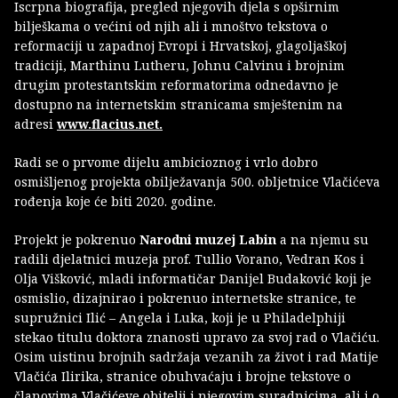
Iscrpna biografija, pregled njegovih djela s opširnim
bilješkama o većini od njih ali i mnoštvo tekstova o
reformaciji u zapadnoj Evropi i Hrvatskoj, glagoljaškoj
tradiciji, Marthinu Lutheru, Johnu Calvinu i brojnim
drugim protestantskim reformatorima odnedavno je
dostupno na internetskim stranicama smještenim na
adresi
www.flacius.net.
Radi se o prvome dijelu ambicioznog i vrlo dobro
osmišljenog projekta obilježavanja 500. obljetnice Vlačićeva
rođenja koje će biti 2020. godine.
Projekt je pokrenuo
Narodni muzej Labin
a na njemu su
radili djelatnici muzeja prof. Tullio Vorano, Vedran Kos i
Olja Višković, mladi informatičar Danijel Budaković koji je
osmislio, dizajnirao i pokrenuo internetske stranice, te
supružnici Ilić – Angela i Luka, koji je u Philadelphiji
stekao titulu doktora znanosti upravo za svoj rad o Vlačiću.
Osim uistinu brojnih sadržaja vezanih za život i rad Matije
Vlačića Ilirika, stranice obuhvaćaju i brojne tekstove o
članovima Vlačićeve obitelji i njegovim suradnicima, ali i o