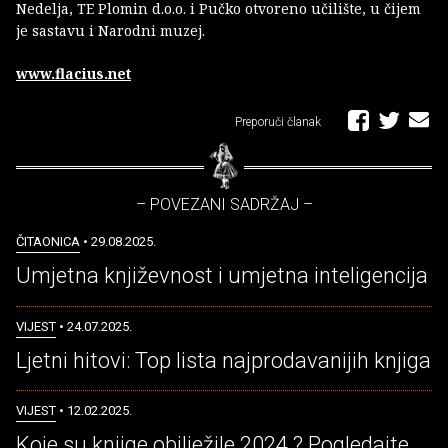
Nedelja, TE Plomin d.o.o. i Pučko otvoreno učilište, u čijem
je sastavu i Narodni muzej.
www.flacius.net
Preporuči članak
– POVEZANI SADRŽAJ –
ČITAONICA
• 29.08.2025.
Umjetna književnost i umjetna inteligencija
VIJEST
• 24.07.2025.
Ljetni hitovi: Top lista najprodavanijih knjiga
VIJEST
• 12.02.2025.
Koje su knjige obilježile 2024.? Pogledajte