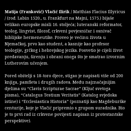
Matija (Franković) Vlačić Ilirik
/ Matthias Flacius Illyricus
/ (rođ. Labin 1520., u. Frankfurt na Majni, 1575.) bijaše
velikan europske misli 16. stoljeća; luteranski reformator,
teolog, lingvist, filozof, crkveni povjesničar i osnivač
biblijske hermeneutike. Proveo je većinu života u
Njemačkoj, prvo kao student, a kasnije kao profesor
teologije, grčkog i hebrejskog jezika. Posvetio je cijeli život
predavanju, širenju i obrani onoga što je smatrao izvornim
Lutherovim učenjem.
Pored obitelji s 18-toro djece, stigao je napisati više od 200
knjiga, pamfleta i drugih radova. Među najznačajnijim
djelima su “Clavis Scripturae Sacrae” (Ključ svetoga
pisma), “Catalogus Testium Veritatis” (Katalog svjedoka
istine) i “Ecclesiastica Historia” (poznatiji kao Magdeburške
centurije, koje je Vlačić pripremio s grupom suradnika. Bio
je to prvi rad iz crkvene povijesti napisan iz protestantske
perspektive).