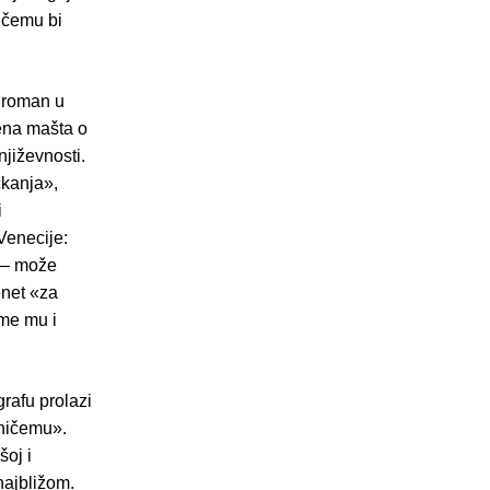
o čemu bi
, roman u
mena mašta o
njiževnosti.
ckanja»,
i
 Venecije:
 – može
enet «za
ime mu i
rafu prolazi
«ničemu».
šoj i
najbližom.