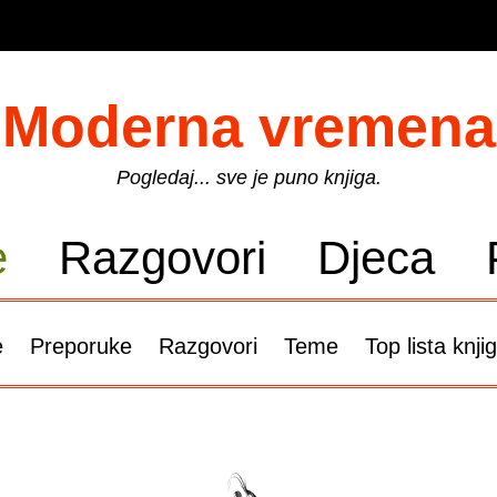
Moderna vremena
Pogledaj... sve je puno knjiga.
e
Razgovori
Djeca
e
Preporuke
Razgovori
Teme
Top lista knji