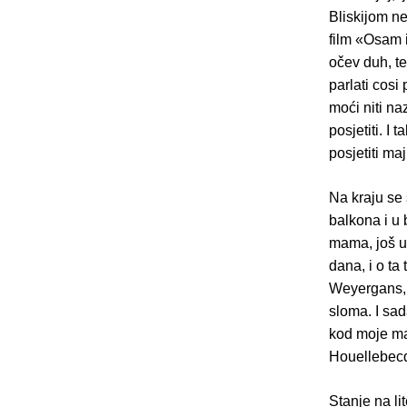
Bliskijom ne
film «Osam 
očev duh, te
parlati cos
moći niti na
posjetiti. I
posjetiti m
Na kraju se 
balkona i u b
mama, još u
dana, i o ta
Weyergans, 
sloma. I sad
kod moje ma
Houellebec
Stanje na li