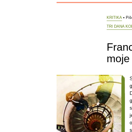
KRITIKA
• Piš
TRI DANA K
Franc
moje
S
g
D
g
s
j
o
s