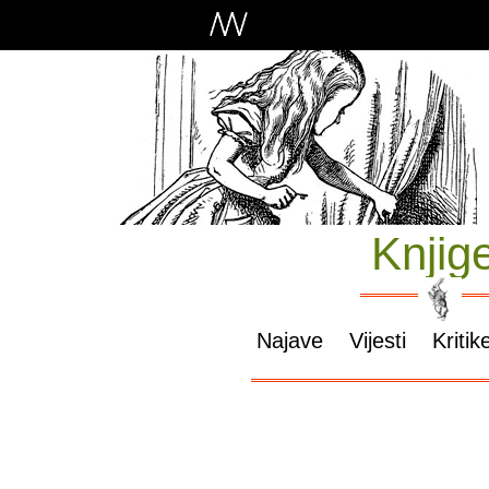
Knjig
Najave
Vijesti
Kritik