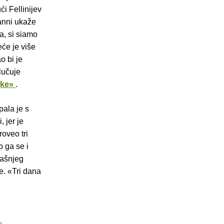
i Fellinijev
anni ukaže
a, si siamo
će je više
o bi je
lučuje
jke»
.
pala je s
, jer je
oveo tri
o ga se i
mašnjeg
e. «Tri dana
.