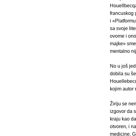
Houellbecqa
francuskog 
i «Platformu
sa svoje li
ovome i ono
majke» smet
mentalno nij
No u još je
dobila su še
Houellebecqu
kojim autor 
Žiriju se n
izgovor da 
kraju kao d
otvoren, i n
medicine. G