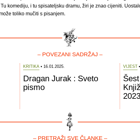
 Tu komediju, i tu spisateljsku dramu, žiri je znao cijeniti. Uost
 može toliko mučiti s pisanjem.
– POVEZANI SADRŽAJ –
KRITIKA
• 16.01.2025.
VIJEST
•
Dragan Jurak : Sveto
Šest
pismo
Knji
2023
– PRETRAŽI SVE ČLANKE –