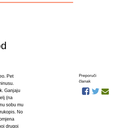
od
Preporuči
eo. Pet
članak
minusu.
k. Ganjaju
elj (na
adnu sobu mu
 rukopis. No
romjena
noj drugoj