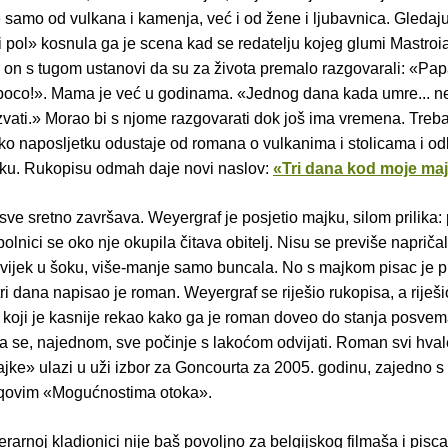
 samo od vulkana i kamenja, već i od žene i ljubavnica. Gledajuć
i pol» kosnula ga je scena kad se redatelju kojeg glumi Mastroi
 on s tugom ustanovi da su za života premalo razgovarali: «Pap
i poco!». Mama je već u godinama. «Jednog dana kada umre... ne
zvati.» Morao bi s njome razgovarati dok još ima vremena. Treba
 tako naposljetku odustaje od romana o vulkanima i stolicama i od
ajku. Rukopisu odmah daje novi naslov:
«Tri dana kod moje ma
sve sretno završava. Weyergraf je posjetio majku, silom prilika: 
olnici se oko nje okupila čitava obitelj. Nisu se previše napričali
vijek u šoku, više-manje samo buncala. No s majkom pisac je pr
 tri dana napisao je roman. Weyergraf se riješio rukopisa, a riješi
koji je kasnije rekao kako ga je roman doveo do stanja posve
a se, najednom, sve počinje s lakoćom odvijati. Roman svi hval
jke» ulazi u uži izbor za Goncourta za 2005. godinu, zajedno s
qovim «Mogućnostima otoka».
terarnoj kladionici nije baš povoljno za belgijskog filmaša i pisca