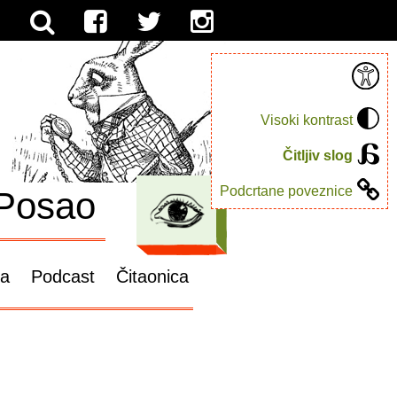
Visoki kontrast
Čitljiv slog
Podcrtane poveznice
Posao
ga
Podcast
Čitaonica