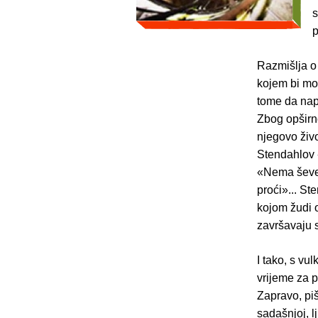
s
p
Razmišlja o 
kojem bi mo
tome da napi
Zbog opširno
njegovo živo
Stendahlov «
«Nema ševe»
proći»... St
kojom žudi o
završavaju 
I tako, s v
vrijeme za p
Zapravo, piš
sadašnjoj, l