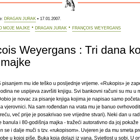
e:
DRAGAN JURAK
• 17.01.2007.
OD MOJE MAJKE
DRAGAN JURAK
FRANÇOIS WEYERGANS
ois Weyergans : Tri dana k
 majke
 pisanjem mu ide teško u posljednje vrijeme. «Rukopis» je zap
odina ne uspijeva završiti knjigu. Svi bankovni računi su mu u 
obio je novac za pisanje knjiga kojima je napisao samo početa
a vjerovnici. Na sam rođendan na vrata mu je banuo ovrhovodit
reću, već prije je posakrivao sve vrijedne stvari). Neki dan u r
e banula i 80-godišnja majka - tražeći autorativno da joj pokaže
n se i dalje muči s tzv. «rukopisom». Uvjeren je da mu smeta p
obe u kojoj piše. Buka koja dolazi iz vana. Svjetlost u sobi. U o