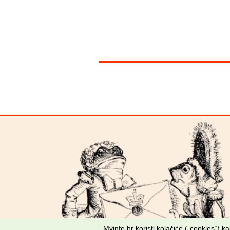
Mvinfo.hr koristi kolačiće („cookies“) 