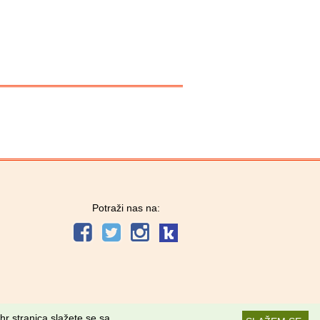
Potraži nas na:
hr stranica slažete se sa