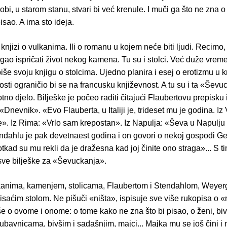
obi, u starom stanu, stvari bi već krenule. I muči ga što ne zna 
isao. A ima sto ideja.
knjizi o vulkanima. Ili o romanu u kojem neće biti ljudi. Recimo
gao ispričati život nekog kamena. Tu su i stolci. Već duže vre
še svoju knjigu o stolcima. Ujedno planira i esej o erotizmu u k
sti ograničio bi se na francusku književnost. A tu su i ta «Ševu
tno djelo. Bilješke je počeo raditi čitajući Flaubertovu prepisku 
Dnevnik». «Evo Flauberta, u Italiji je, trideset mu je godina. Iz
. Iz Rima: «Vrlo sam krepostan». Iz Napulja: «Ševa u Napulju
endahlu je pak devetnaest godina i on govori o nekoj gospođi G
tkad su mu rekli da je dražesna kad joj činite ono straga»... S t
sve bilješke za «Ševuckanja».
ulkanima, kamenjem, stolicama, Flaubertom i Stendahlom, Weyerg
isaćim stolom. Ne pišuči «ništa», ispisuje sve više rukopisa o 
e o ovome i onome: o tome kako ne zna što bi pisao, o ženi, biv
jubavnicama, bivšim i sadašnjim, majci... Majka mu se još čini i 