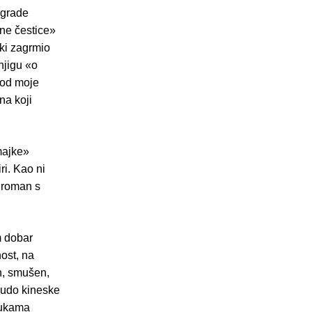
agrade
ne čestice»
čki zagrmio
njigu «o
kod moje
na koji
majke»
ri. Kao ni
e roman s
m dobar
ost, na
n, smušen,
 čudo kineske
rukama