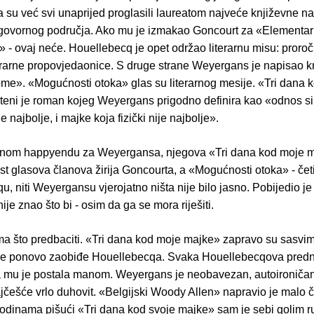
 su već svi unaprijed proglasili laureatom najveće književne n
govornog područja. Ako mu je izmakao Goncourt za «Elementar
» - ovaj neće. Houellebecq je opet održao literarnu misu: proro
terarne propovjedaonice. S druge strane Weyergans je napisao k
me». «Mogućnosti otoka» glas su literarnog mesije. «Tri dana 
eni je roman kojeg Weyergans prigodno definira kao «odnos si
e najbolje, i majke koja fizički nije najbolje».
dnom happyendu za Weyergansa, njegova «Tri dana kod moje 
st glasova članova žirija Goncourta, a «Mogućnosti otoka» - četi
, niti Weyergansu vjerojatno ništa nije bilo jasno. Pobijedio j
nije znao što bi - osim da ga se mora riješiti.
ema što predbaciti. «Tri dana kod moje majke» zapravo su sasvi
se ponovo zaobiđe Houellebecqa. Svaka Houellebecqova predn
a mu je postala manom. Weyergans je neobavezan, autoironiča
ajčešće vrlo duhovit. «Belgijski Woody Allen» napravio je malo
odinama pišući «Tri dana kod svoje majke» sam je sebi golim 