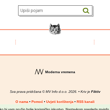
Moderna vremena
Sva prava pridržana © MV Info d.o.o. 2026. • Kriv je
Fiktiv
O nama
•
Pomoć
•
Uvjeti korištenja
•
RSS kanali
kako bi vam pružio bolje korisničko iskustvo. Nastavkom pregleda mvinfo.