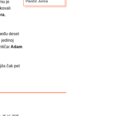
Pavičić Jurica
 mu je
kovali
ra
,
 među deset
o jedinoj
itičar
Adam
ila čak pet