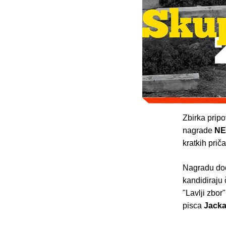
Zbirka prip
nagrade
NE
kratkih prič
Nagradu dodj
kandidiraju 
"Lavlji zbo
pisca
Jacka