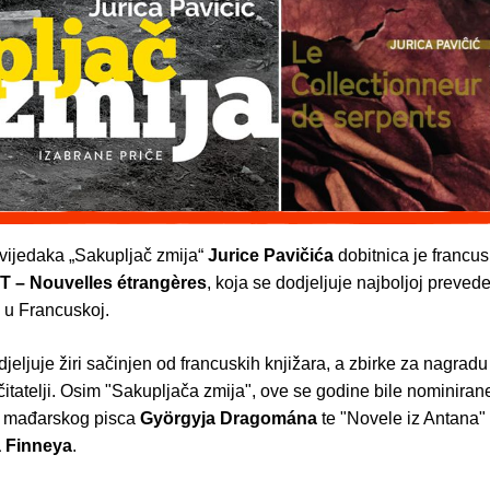
ovijedaka „Sakupljač zmija“
Jurice Pavičića
dobitnica je francu
T – Nouvelles étrangères
, koja se dodjeljuje najboljoj prevede
a u Francuskoj.
eljuje žiri sačinjen od francuskih knjižara, a zbirke za nagradu
čitatelji. Osim "Sakupljača zmija", ove se godine bile nominirane
r" mađarskog pisca
Györgyja Dragomána
te "Novele iz Antana"
 Finneya
.