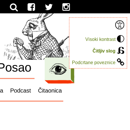
Visoki kontrast
Čitljiv slog
Podcrtane poveznice
Posao
ga
Podcast
Čitaonica