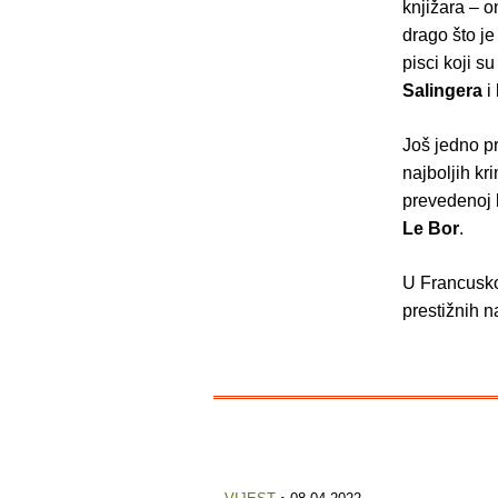
knjižara – o
drago što je
pisci koji s
Salingera
i
Još jedno pr
najboljih kr
prevedenoj k
Le Bor
.
U Francuskoj
prestižnih n