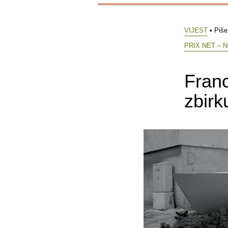
VIJEST
• Piš
PRIX NET –
Franc
zbirk