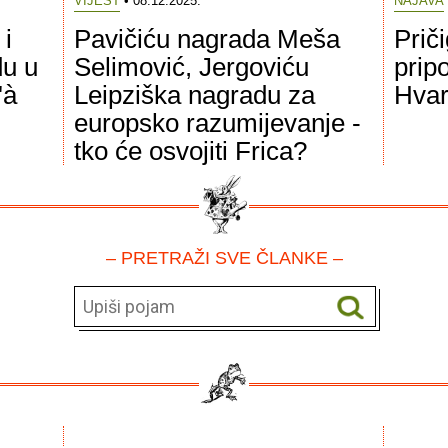
VIJEST
• 08.12.2025.
NAJAVA
 i
Pavičiću nagrada Meša
Prič
du u
Selimović, Jergoviću
prip
'à
Leipziška nagradu za
Hvar
europsko razumijevanje -
tko će osvojiti Frica?
– PRETRAŽI SVE ČLANKE –