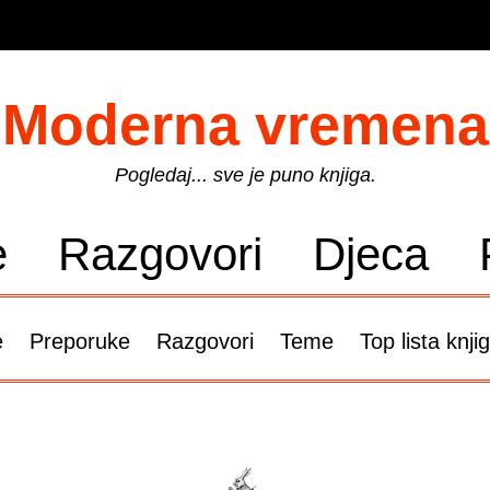
Moderna vremena
Pogledaj... sve je puno knjiga.
e
Razgovori
Djeca
e
Preporuke
Razgovori
Teme
Top lista knji