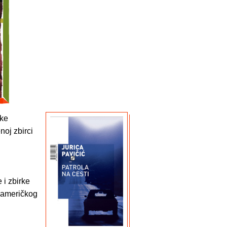
ske
noj zbirci
 i zbirke
 američkog