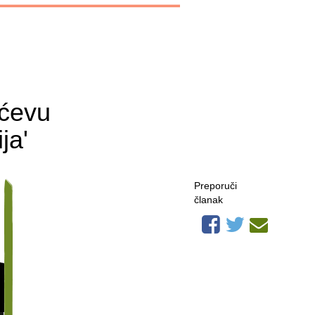
ićevu
ja'
Preporuči
članak