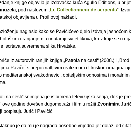
danje knjige objavila je izdavačka kuća Agullo Editions, u prij
nnuzela
, pod naslovom „
Le Collectionneur de serpents
“. Izvo
atskoj objavljena u Profilovoj nakladi.
razloženju naglasio kako se Pavičićevo djelo izdvaja jasnoćom 
ološkim uranjanjem u unutarnji svijet likova, kroz koje se u n
ene iscrtava suvremena slika Hrvatske.
riče iz autorovih ranijih knjiga „Patrola na cesti“ (2008.) i „Brod 
ojima Pavičić s prepoznatljivim realizmom i filmskom imaginaci
 o mediteranskoj svakodnevici, obiteljskim odnosima i moralnim
ima.
li na cesti” snimljena je istoimena televizijska serija, dok je pr
lj“ ove godine dovršen dugometražni film u režiji
Zvonimira Juri
i potpisuju Jurić i Pavičić.
taknuo je da mu je nagrada posebno vrijedna jer dolazi od čitate