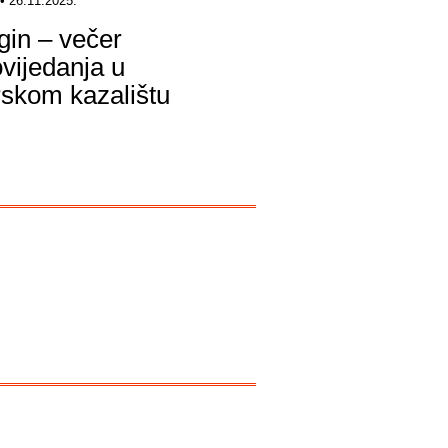
• 26.11.2025.
igin – večer
ovijedanja u
skom kazalištu