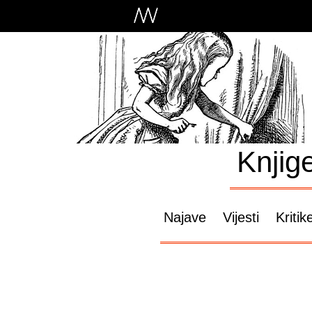
Knjig
Najave
Vijesti
Kritik