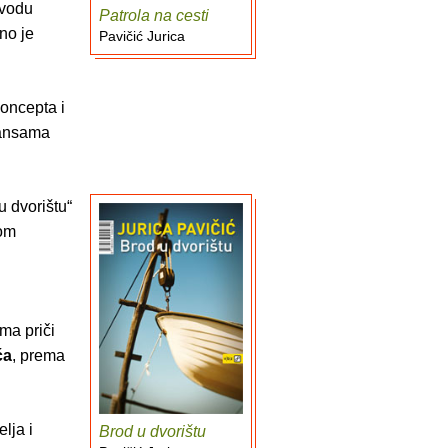
evodu
Patrola na cesti
rno je
Pavičić Jurica
koncepta i
ijansama
u dvorištu“
jom
ema priči
ća
, prema
lja i
Brod u dvorištu