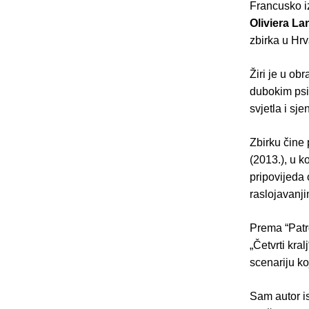
Francusko iz
Oliviera La
zbirka u Hrv
Žiri je u ob
dubokim psih
svjetla i sj
Zbirku čine p
(2013.), u k
pripovijeda
raslojavanj
Prema “Patro
„Četvrti kra
scenariju koj
Sam autor is