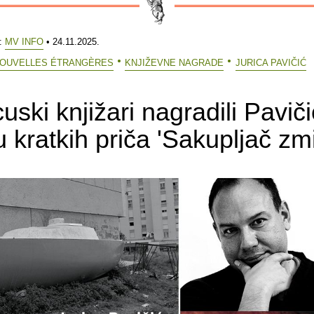
e:
MV INFO
• 24.11.2025.
 NOUVELLES ÉTRANGÈRES
KNJIŽEVNE NAGRADE
JURICA PAVIČIĆ
uski knjižari nagradili Pavič
u kratkih priča 'Sakupljač zmi