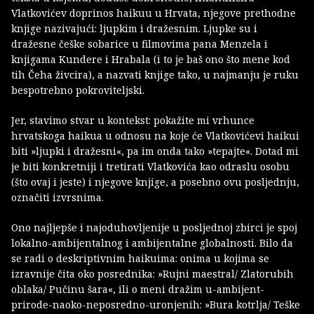
Vlatkovićev doprinos haikuu u Hrvata, njegove prethodne
knjige nazivajući: ljupkim i dražesnim. Ljupke su i
dražesne češke sobarice u filmovima pana Menzela i
knjigama Kundere i Hrabala (i to je baš ono što mene kod
tih Čeha živcira), a nazvati knjige tako, u najmanju je ruku
bespotrebno pokroviteljski.
Jer, stavimo stvar u kontekst: pokažite mi vrhunce
hrvatskoga haikua u odnosu na koje će Vlatkovićevi haikui
biti »ljupki i dražesni«, pa im onda tako »tepajte«. Dotad mi
je biti konkretniji i tretirati Vlatkovića kao odraslu osobu
(što ovaj i jeste) i njegove knjige, a posebno ovu posljednju,
označiti izvrsnima.
Ono najljepše i najoduhovljenije u posljednoj zbirci je spoj
lokalno-ambijentalnog i ambijentalne globalnosti. Bilo da
se radi o deskriptivnim haikuima: onima u kojima se
izravnije čita oko posrednika: »Rujni maestral/ Zlatorubih
oblaka/ Pučinu šara«, ili o meni dražim u-ambijent-
prirode-naoko-neposredno-uronjenih: »Bura kotrlja/ Teške