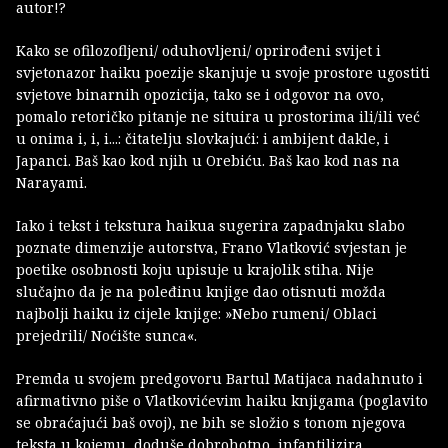
autor!?
Kako se ofilozofljeni/ oduhovljeni/ oprirođeni svijet i
svjetonazor haiku poezije skanjuje u svoje prostore ugostiti
svjetove binarnih opozicija, tako se i odgovor na ovo,
pomalo retoričko pitanje ne situira u prostorima ili/ili već
u onima i, i, i...: čitatelju slovkajući: i ambijent dakle, i
Japanci. Baš kao kod njih u Orebiću. Baš kao kod nas na
Narayami.
Iako i tekst i tekstura haikua sugerira zapadnjaku slabo
poznate dimenzije autorstva, Frano Vlatković svjestan je
poetike osobnosti koju upisuje u krajolik stiha. Nije
slučajno da je na poleđinu knjige dao otisnuti možda
najbolji haiku iz cijele knjige: »Nebo rumeni/ Oblaci
prejedrili/ Noćište sunca«.
Premda u svojem predgovoru Bartul Matijaca nadahnuto i
afirmativno piše o Vlatkovićevim haiku knjigama (poglavito
se obraćajući baš ovoj), ne bih se složio s tonom njegova
teksta u kojemu, doduše dobrohotno, infantilizira