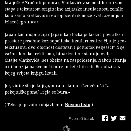
kralješke/ Zračnih ponora«, Vlatkovićev se mediteranizam
stapa s teksturom originalne azijatske insularnosti zemlje
koju samo kratkovidni europocentrik može zvati »zemljom
izlazećeg sunca«.
Japan kao inspiracija? Japan kao točka polaska i povratka u
prostore posebne kozmopolitske insularnosti za čiju je geo-
tekstualnu dvo-otočnost dostatan i poluotok Pelješac!? Nije
važno. Ionako, rekli smo, binarizmi ne stanuju ovdje.
Čitajte Vlatkovića. Bez obzira na raspoloženje. Nakon čitanja
o dimenzijama svemoći bure nećete biti isti. Bez obzira s
kojeg svijeta knjigu listali.
Jer, vidite što je knjiga/bura u stanju: »Ledeći uši/ Iz
pokojničkog sna/ Trgla se bura.«
( Tekst je prvotno objavljen u
Novom listu
)
Preporuči članak