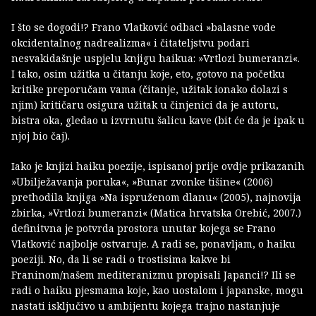
I što se dogodi!? Frano Vlatković odbaci »balasne vode
okcidentalnog nadrealizma« i čitateljstvu podari
nesvakidašnje uspjelu knjigu haikua: »Vrtlozi bumeranzi«.
I tako, osim užitka u čitanju koje, eto, gotovo na početku
kritike preporučam vama (čitanje, užitak ionako dolazi s
njim) kritičaru osigura užitak u činjenici da je autoru,
bistra oka, gledao u izvrnutu šalicu kave (bit će da je ipak u
njoj bio čaj).
Iako je knjizi haiku poezije, ispisanoj prije ovdje prikazanih
»Ubilježavanja poruka«, »Bunar zvonke tišine« (2006)
prethodila knjiga »Na ispruženom dlanu« (2005), najnovija
zbirka, »Vrtlozi bumeranzi« (Matica hrvatska Orebić, 2007.)
definitvna je potvrda prostora unutar kojega se Frano
Vlatković najbolje ostvaruje. A radi se, ponavljam, o haiku
poeziji. No, da li se radi o trostisima kakve bi
Franinom/našem mediteranizmu propisali Japanci!? Ili se
radi o haiku pjesmama koje, kao uostalom i japanske, mogu
nastati isključivo u ambijentu kojega trajno nastanjuje