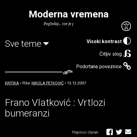
Moderna vremena
Pogledaj... sve je puno knjiga.
Sve teme
Visoki kontrast
Čitljiv slog
Podcrtane poveznice
KRITIKA
• Piše:
NIKOLA PETKOVIĆ
• 13.12.2007.
Frano Vlatković : Vrtlozi
bumeranzi
Preporuči članak