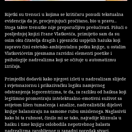
Rijetki su trenuci u kojima se kritičaru ponudi tekstualna
evidencija da je, procjenjujući pročitano, bio u pravu...
Stoga takve trenutke nije preporučljivo prešućivati. Pišući o
posljednjoj knjizi Frane Vlatkovića, primijetio sam da su
osim oku čitatelja dragih i pjesnički uspjelih haiuka koji
zapravo čini estetsko-ambijentalnu potku knjige, u ostalim
Vlatkovićevim pjesmama razvidni elementi poetike i
psihologije nadrealizma koji se očituje u automatizmu
izričaja.
Primjedbi dodavši kako njegovi izleti u nadrealizam slijede
i svjetonazornu i prikazivačku logiku namjernog
odstranjenja logocentrizma, te da, za razliku od haikua koji
legitimno promoviraju intelektualno-emotivni suživot sa
svijetom lišen tumačenja i analize, nadrealistički dijelovi
knjige balansiraju na samome rubu smislenoga. Naglasivši
kako bi ta rubnost, činilo mi se tako, najradije kliznula u
haiku i time knjigu oslobodila nepotrebnog balasta
nadrealizma zarobljenog u zapadni poredak stvari.