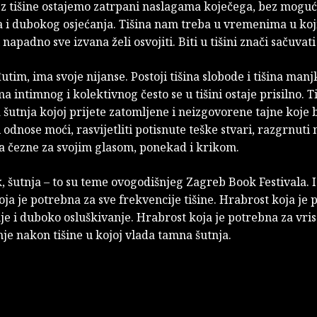
ez tišine ostajemo zatrpani naslagama koječega, bez moguć
a i dubokog osjećanja. Tišina nam treba u vremenima u ko
napadno sve izvana želi osvojiti. Biti u tišini znači sačuvati
utim, ima svoje nijanse. Postoji tišina slobode i tišina manj
a intimnog i kolektivnog često se u tišini ostaje prisilno. Ti
šutnja kojoj prijete zatomljene i neizgovorene tajne koje 
 odnose moći, rasvijetliti potisnute teške stvari, razgrnuti
na čezne za svojim glasom, ponekad i krikom.
, šutnja – to su teme ovogodišnjeg Zagreb Book Festivala. I
ja je potrebna za sve frekvencije tišine. Hrabrost koja je 
je i duboko osluškivanje. Hrabrost koja je potrebna za vris
e nakon tišine u kojoj vlada tamna šutnja.