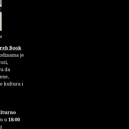
4
reb Book
 godinama je
ozi,
va da
jene,
e kultura i
lturno
om u
18:00
uz