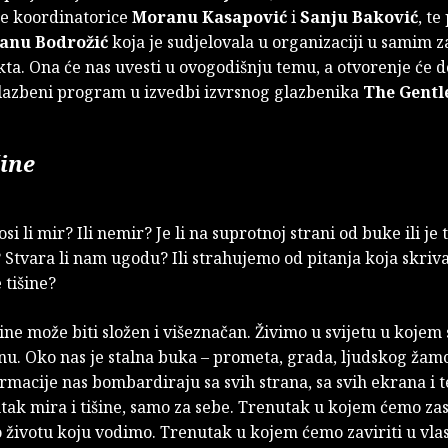
e koordinatorice
Moranu Kasapović
i
Sanju Baković
, te
vanu Bodrožić
koja je sudjelovala u organizaciji u samim 
ta. Ona će nas uvesti u ovogodišnju temu, a otvorenje će 
glazbeni program u izvedbi izvrsnog glazbenika
The Gent
šine
si li mir? Ili nemir? Je li na suprotnoj strani od buke ili je 
Stvara li nam ugodu? Ili strahujemo od pitanja koja skriva
 tišine?
ine može biti složen i višeznačan. Živimo u svijetu u kojem
nu. Oko nas je stalna buka – prometa, grada, ljudskog žam
ormacije nas bombardiraju sa svih strana, sa svih ekrana i t
tak mira i tišine, samo za sebe. Trenutak u kojem ćemo zast
o životu koju vodimo. Trenutak u kojem ćemo zaviriti u vlas