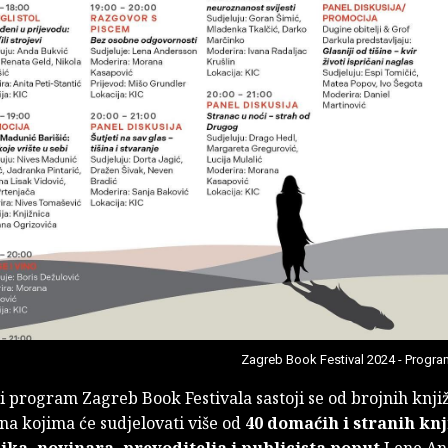
Zagreb Book Festival 2024 - Progra
i program Zagreb Book Festivala sastoji se od brojnih knji
na kojima će sudjelovati više od
40 domaćih i stranih knj