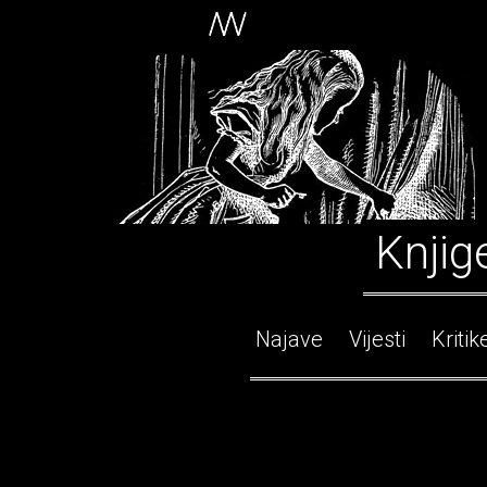
Knjig
Najave
Vijesti
Kritik