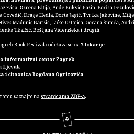
ka, novinara, prevoditelja i publicista poput
Lene An
aževića, Ozrena Bitija, Ande Bukvić Pažin, Borisa Dežulovi
e Govedić, Drage Hedla, Dorte Jagić, Tvrtka Jakovine, Milj
Nives Madunić Barišić, Luke Ostojića, Gorana Šimića, Andri
denke Tkalčić, Boštjana Videmšeka i drugih.
greb Book Festivala održava se na
3 lokacije
:
o informativni centar Zagreb
a Ljevak
ca i čitaonica Bogdana Ogrizovića
gramu saznajte na
stranicama ZBF-a
.