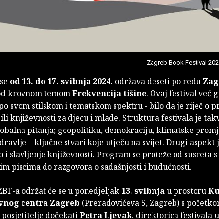
Zagreb Book Festival 202
 se
od 13. do 17. svibnja 2024.
održava deseti po redu
Zag
d krovnom temom
Frekvencija tišine
. Ovaj festival već
po svom stilskom i tematskom spektru - bilo da je riječ o pr
i ili književnosti za djecu i mlade. Struktura festivala je tak
lobalna pitanja; geopolitiku, demokraciju, klimatske prom
ravlje – ključne stvari koje utječu na svijet. Drugi aspekt j
o i slavljenje književnosti. Program se proteže od susreta s
im piscima do razgovora o sadašnjosti i budućnosti.
ZBF-a održat će se u ponedjeljak
13. svibnja
u prostoru
Ku
vnog centra Zagreb
(Preradovićeva 5, Zagreb) s početk
e posjetitelje dočekati
Petra Ljevak
, direktorica festivala 