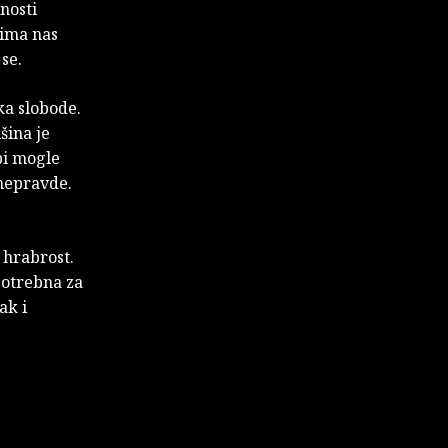
nosti
jima nas
 se.
ka slobode.
šina je
bi mogle
 nepravde.
 hrabrost.
potrebna za
ak i