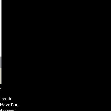
m
ževnih
iževnika,