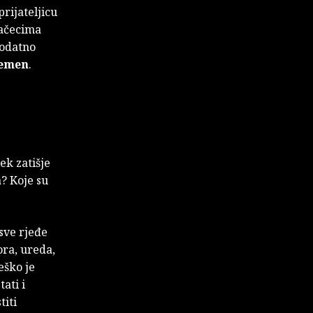
 prijateljicu
začecima
dodatno
lemen
.
tek zatišje
? Koje su
 sve rjeđe
ora, ureda,
eško je
ati i
titi