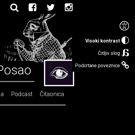
Visoki kontrast
Čitljiv slog
Posao
Podcrtane poveznice
ga
Podcast
Čitaonica