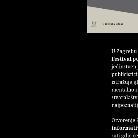
U Zagrebu
Festival
po
jedinstven 
publicistic
istražuje g
mentalno zd
stvaralaštv
najpoznatij
Otvorenje 
informati
sati gdje ć