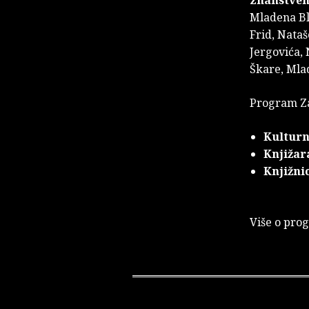
znanstveni
Mladena Bl
Frid, Nataš
Jergovića, 
Škare, Mla
Program Za
Kulturn
Knjižar
Knjižni
Više o pro