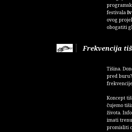
programsk
festivala
I
ovog projek
obogatiti 
Frekvencija ti
Tišina. Dono
pred buru? 
frekvencije
Koncept tiš
čujemo tiši
života. Inf
imati trenu
promisliti 