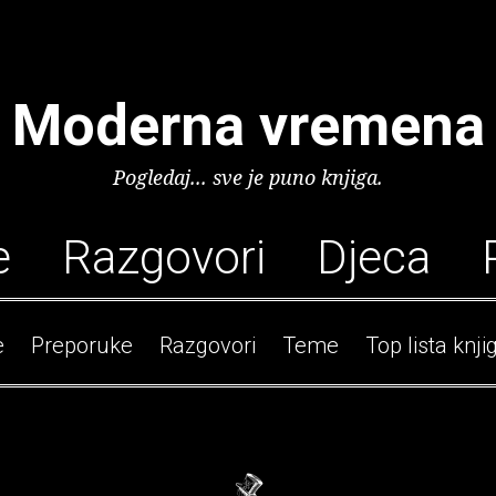
Moderna vremena
Pogledaj... sve je puno knjiga.
e
Razgovori
Djeca
e
Preporuke
Razgovori
Teme
Top lista knji