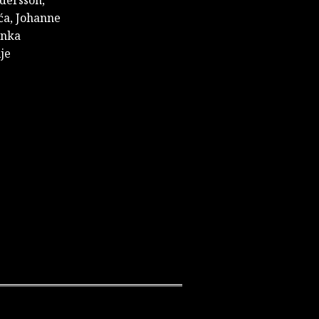
dersson,
ća, Johanne
enka
je