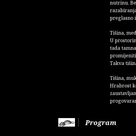
nutrinu. B
razabiranj
preglasno i 
Tišina, međ
U prostorim
tada tamna 
promijeniti
Takva tiši
Tišina, muk
Hrabrost ko
zaustavljan
progovaranj
Program