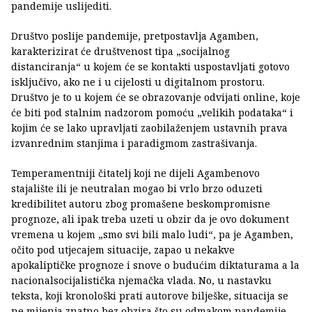
pandemije uslijediti.
Društvo poslije pandemije, pretpostavlja Agamben,
karakterizirat će društvenost tipa „socijalnog
distanciranja“ u kojem će se kontakti uspostavljati gotovo
isključivo, ako ne i u cijelosti u digitalnom prostoru.
Društvo je to u kojem će se obrazovanje odvijati online, koje
će biti pod stalnim nadzorom pomoću „velikih podataka“ i
kojim će se lako upravljati zaobilaženjem ustavnih prava
izvanrednim stanjima i paradigmom zastrašivanja.
Temperamentniji čitatelj koji ne dijeli Agambenovo
stajalište ili je neutralan mogao bi vrlo brzo oduzeti
kredibilitet autoru zbog promašene beskompromisne
prognoze, ali ipak treba uzeti u obzir da je ovo dokument
vremena u kojem „smo svi bili malo ludi“, pa je Agamben,
očito pod utjecajem situacije, zapao u nekakve
apokaliptičke prognoze i snove o budućim diktaturama a la
nacionalsocijalistička njemačka vlada. No, u nastavku
teksta, koji kronološki prati autorove bilješke, situacija se
ne mijenja znatno bez obzira što su odmakom pandemije