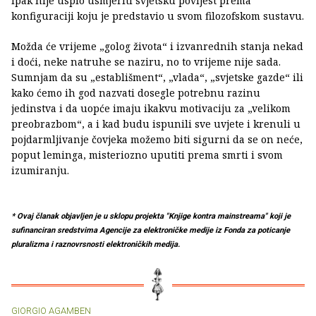
ipak nije uspio usmjeriti svjetsku povijest prema
konfiguraciji koju je predstavio u svom filozofskom sustavu.
Možda će vrijeme „golog života“ i izvanrednih stanja nekad
i doći, neke natruhe se naziru, no to vrijeme nije sada.
Sumnjam da su „establišment“, „vlada“, „svjetske gazde“ ili
kako ćemo ih god nazvati dosegle potrebnu razinu
jedinstva i da uopće imaju ikakvu motivaciju za „velikom
preobrazbom“, a i kad budu ispunili sve uvjete i krenuli u
pojdarmljivanje čovjeka možemo biti sigurni da se on neće,
poput leminga, misteriozno uputiti prema smrti i svom
izumiranju.
* Ovaj članak objavljen je u sklopu projekta "Knjige kontra mainstreama" koji je
sufinanciran sredstvima Agencije za elektroničke medije iz Fonda za poticanje
pluralizma i raznovrsnosti elektroničkih medija.
GIORGIO AGAMBEN