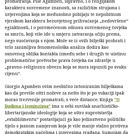
promatranja. Piše Agamben, ispravno, i o religijskom
karakteru suvremene znanosti, sa različitim strujama i
uvjerenjima koja se međusobno pobijaju te nepobitnom
vjerskom karakteru bezuvjetnog prihvaćanja „nedovršene“
egzaktnosti, i o poremećenom odnosu suvremenog čovjeka
sa smrću, koji više ide u smjeru zatvaranja očiju prema,
nego suočavanja s njom. Može se iz ovih bilješki probrati i
vrlo zanimljiva fenomenološka analiza dodira kao
osnovnog oblika kontakta između sebe i drugih te uistinu
problematične pretvorbe prava čovjeka na zdravlje u
„pravno-religioznu obvezu koja se mora ispuniti po svaku
cijenu“.
Giorgio Agamben ovim neobično intoniranim bilješkama
kao da previše oštri noževe za nešto što je po vokaciji ipak
morao trezvenije promatrati, s veće distance. Knjiga
"O
ljudima i leminzima"
ima u sebi suvišak anarhističko-
libertarijanske ideologije koja se oštro suprotstavlja
„establišmentu“ postavljajući ga kao jedinstveno političko
tijelo s jasnom namjerom koja je više manje stalno protivna
demokratskim načelima i interesima građana. Sumnjam da