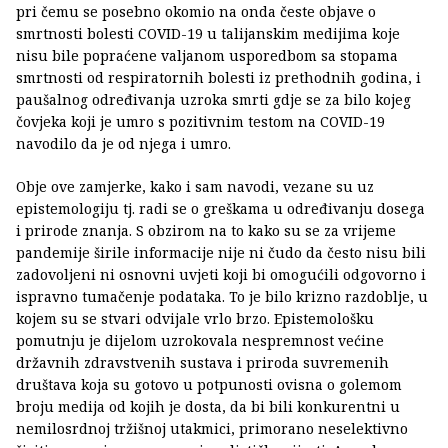
pri čemu se posebno okomio na onda česte objave o
smrtnosti bolesti COVID-19 u talijanskim medijima koje
nisu bile popraćene valjanom usporedbom sa stopama
smrtnosti od respiratornih bolesti iz prethodnih godina, i
paušalnog određivanja uzroka smrti gdje se za bilo kojeg
čovjeka koji je umro s pozitivnim testom na COVID-19
navodilo da je od njega i umro.
Obje ove zamjerke, kako i sam navodi, vezane su uz
epistemologiju tj. radi se o greškama u određivanju dosega
i prirode znanja. S obzirom na to kako su se za vrijeme
pandemije širile informacije nije ni čudo da često nisu bili
zadovoljeni ni osnovni uvjeti koji bi omogućili odgovorno i
ispravno tumačenje podataka. To je bilo krizno razdoblje, u
kojem su se stvari odvijale vrlo brzo. Epistemološku
pomutnju je dijelom uzrokovala nespremnost većine
državnih zdravstvenih sustava i priroda suvremenih
društava koja su gotovo u potpunosti ovisna o golemom
broju medija od kojih je dosta, da bi bili konkurentni u
nemilosrdnoj tržišnoj utakmici, primorano neselektivno