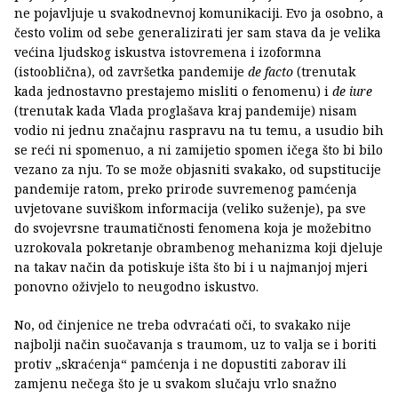
ne pojavljuje u svakodnevnoj komunikaciji. Evo ja osobno, a
često volim od sebe generalizirati jer sam stava da je velika
većina ljudskog iskustva istovremena i izoformna
(istooblična), od završetka pandemije
de facto
(trenutak
kada jednostavno prestajemo misliti o fenomenu) i
de iure
(trenutak kada Vlada proglašava kraj pandemije) nisam
vodio ni jednu značajnu raspravu na tu temu, a usudio bih
se reći ni spomenuo, a ni zamijetio spomen ičega što bi bilo
vezano za nju. To se može objasniti svakako, od supstitucije
pandemije ratom, preko prirode suvremenog pamćenja
uvjetovane suviškom informacija (veliko suženje), pa sve
do svojevrsne traumatičnosti fenomena koja je možebitno
uzrokovala pokretanje obrambenog mehanizma koji djeluje
na takav način da potiskuje išta što bi i u najmanjoj mjeri
ponovno oživjelo to neugodno iskustvo.
No, od činjenice ne treba odvraćati oči, to svakako nije
najbolji način suočavanja s traumom, uz to valja se i boriti
protiv „skraćenja“ pamćenja i ne dopustiti zaborav ili
zamjenu nečega što je u svakom slučaju vrlo snažno