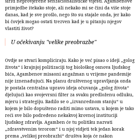
širiti neprovjerene senzacionalističke vijesti. Agambenove
primjedbe itekako stoje, ali nekako mi se čini da više stoje
danas, kad je sve prošlo, nego što su stajale onda, jer kako
bi čovjek mogao ostati trezven kad je u pitanju njegov
vlastiti život?
U očekivanju "velike preobrazbe"
Ovdje se stvari kompliciraju. Kako je već pisao o ideji „golog
života“ i krajnjoj politizaciji tog biološkog osnova ljudskog
bića, Agambenov misaoni angažman u vrijeme pandemije
nije iznenađujući. Na planu društvenog upravljanja onda
je postala centralna upravo ideja očuvanja „golog života“
djelujući kao svojevrsni filter za svaku predloženu odluku,
mjeru i strategiju. Radilo se o „izvanrednom stanju“ u
kojem je bilo dopušteno raditi mimo ustava, u kojem je tako
reći sve bilo podređeno nekakvoj krovnoj instituciji
ljudskog zdravlja. Agamben će tu politiku nazvati
„zdravstvenim terorom“ i u njoj vidjeti tek jedan korak
prema „velikoj preobrazbi“ društva koja će nakon