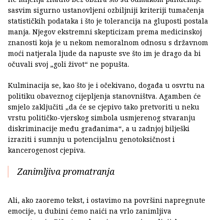
sasvim sigurno ustanovljeni ozbiljniji kriteriji tumačenja
statističkih podataka i što je tolerancija na gluposti postala
manja. Njegov ekstremni skepticizam prema medicinskoj
znanosti koja je u nekom nemoralnom odnosu s državnom
moći natjerala ljude da napuste sve što im je drago da bi
očuvali svoj „goli život“ ne popušta.
Kulminacija se, kao što je i očekivano, događa u osvrtu na
politiku obaveznog cijepljenja stanovništva. Agamben će
smjelo zaključiti „da će se cjepivo tako pretvoriti u neku
vrstu političko-vjerskog simbola usmjerenog stvaranju
diskriminacije među građanima“, a u zadnjoj bilješki
izraziti i sumnju u potencijalnu genotoksičnost i
kancerogenost cjepiva.
Zanimljiva promatranja
Ali, ako zaoremo tekst, i ostavimo na površini napregnute
emocije, u dubini ćemo naići na vrlo zanimljiva