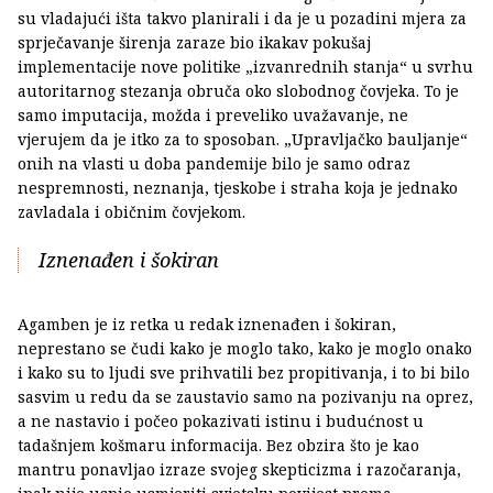
su vladajući išta takvo planirali i da je u pozadini mjera za
sprječavanje širenja zaraze bio ikakav pokušaj
implementacije nove politike „izvanrednih stanja“ u svrhu
autoritarnog stezanja obruča oko slobodnog čovjeka. To je
samo imputacija, možda i preveliko uvažavanje, ne
vjerujem da je itko za to sposoban. „Upravljačko bauljanje“
onih na vlasti u doba pandemije bilo je samo odraz
nespremnosti, neznanja, tjeskobe i straha koja je jednako
zavladala i običnim čovjekom.
Iznenađen i šokiran
Agamben je iz retka u redak iznenađen i šokiran,
neprestano se čudi kako je moglo tako, kako je moglo onako
i kako su to ljudi sve prihvatili bez propitivanja, i to bi bilo
sasvim u redu da se zaustavio samo na pozivanju na oprez,
a ne nastavio i počeo pokazivati istinu i budućnost u
tadašnjem košmaru informacija. Bez obzira što je kao
mantru ponavljao izraze svojeg skepticizma i razočaranja,