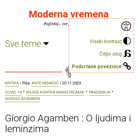
Moderna vremena
Pogledaj... sve je puno knjiga.
Sve teme
Visoki kontrast
Čitljiv slog
Podcrtane poveznice
KRITIKA
• Piše:
ANTE NENADIĆ
• 20.11.2023.
COVID 19
KNJIGE KONTRA MAINSTREAMA
PANDEMIJA
GIORGIO AGAMBEN
Giorgio Agamben : O ljudima i
leminzima