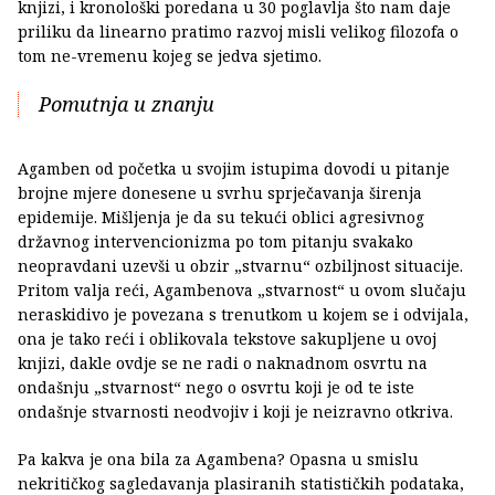
knjizi, i kronološki poredana u 30 poglavlja što nam daje
priliku da linearno pratimo razvoj misli velikog filozofa o
tom ne-vremenu kojeg se jedva sjetimo.
Pomutnja u znanju
Agamben od početka u svojim istupima dovodi u pitanje
brojne mjere donesene u svrhu sprječavanja širenja
epidemije. Mišljenja je da su tekući oblici agresivnog
državnog intervencionizma po tom pitanju svakako
neopravdani uzevši u obzir „stvarnu“ ozbiljnost situacije.
Pritom valja reći, Agambenova „stvarnost“ u ovom slučaju
neraskidivo je povezana s trenutkom u kojem se i odvijala,
ona je tako reći i oblikovala tekstove sakupljene u ovoj
knjizi, dakle ovdje se ne radi o naknadnom osvrtu na
ondašnju „stvarnost“ nego o osvrtu koji je od te iste
ondašnje stvarnosti neodvojiv i koji je neizravno otkriva.
Pa kakva je ona bila za Agambena? Opasna u smislu
nekritičkog sagledavanja plasiranih statističkih podataka,