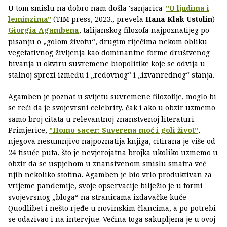
U tom smislu na dobro nam došla 'sanjarica'
"O ljudima i
leminzima"
(TIM press, 2023., prevela
Hana Klak Ustolin
)
Giorgia Agambena
, talijanskog filozofa najpoznatijeg po
pisanju o „golom životu“, drugim riječima nekom obliku
vegetativnog življenja kao dominantne forme društvenog
bivanja u okviru suvremene biopolitike koje se odvija u
stalnoj sprezi između i „redovnog“ i „izvanrednog“ stanja.
Agamben je poznat u svijetu suvremene filozofije, moglo bi
se reći da je svojevrsni celebrity, čak i ako u obzir uzmemo
samo broj citata u relevantnoj znanstvenoj literaturi.
Primjerice,
"Homo sacer: Suverena moć i goli život"
,
njegova nesumnjivo najpoznatija knjiga, citirana je više od
24 tisuće puta, što je nevjerojatna brojka ukoliko uzmemo u
obzir da se uspjehom u znanstvenom smislu smatra već
njih nekoliko stotina. Agamben je bio vrlo produktivan za
vrijeme pandemije, svoje opservacije bilježio je u formi
svojevrsnog „bloga“ na stranicama izdavačke kuće
Quodlibet i nešto rjeđe u novinskim člancima, a po potrebi
se odazivao i na intervjue. Većina toga sakupljena je u ovoj