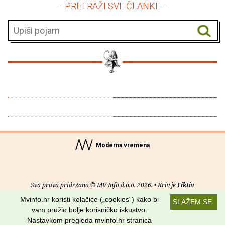
– PRETRAŽI SVE ČLANKE –
Moderna vremena
Sva prava pridržana © MV Info d.o.o. 2026. • Kriv je
Fiktiv
Mvinfo.hr koristi kolačiće („cookies“) kako bi
SLAŽEM SE
O nama
•
Pomoć
•
Uvjeti korištenja
•
RSS kanali
vam pružio bolje korisničko iskustvo.
Nastavkom pregleda mvinfo.hr stranica
Potraži nas na: