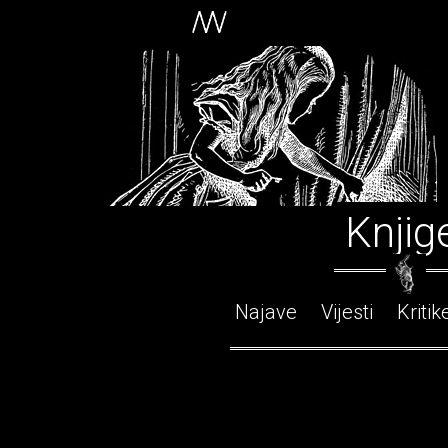
Knjig
Najave
Vijesti
Kritik