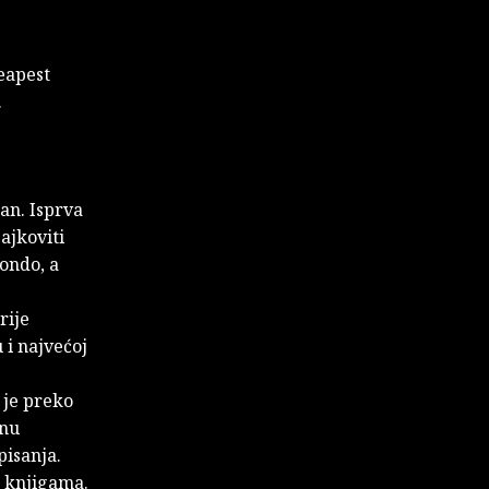
heapest
.
dan. Isprva
ajkoviti
condo, a
rije
 i najvećoj
 je preko
dnu
pisanja.
 knjigama.