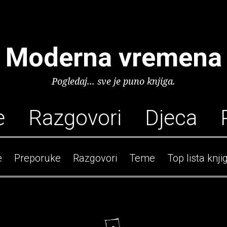
Moderna vremena
Pogledaj... sve je puno knjiga.
e
Razgovori
Djeca
e
Preporuke
Razgovori
Teme
Top lista knji