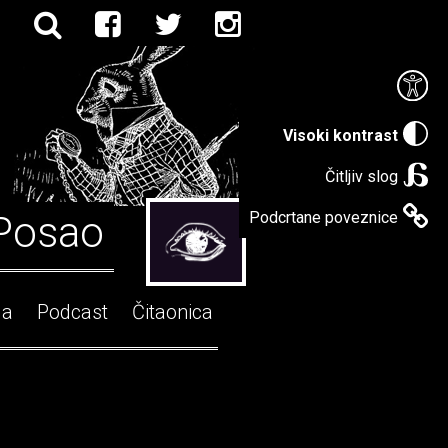
Visoki kontrast
Čitljiv slog
Posao
Podcrtane poveznice
ga
Podcast
Čitaonica