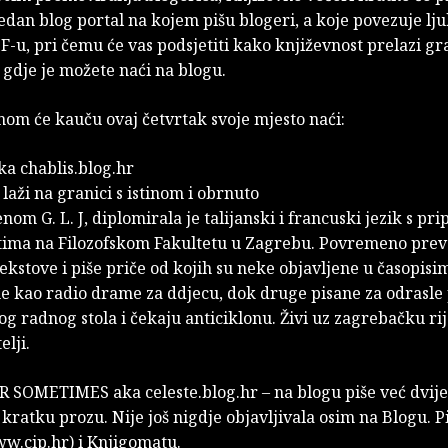
edan blog portal na kojem pišu blogeri, a koje povezuje l
F-u, pri čemu će vas podsjetiti kako književnost prelazi gr
i gdje je možete naći na blogu.
nom će kauču ovaj četvrtak svoje mjesto naći:
a chablis.blog.hr
 laži na granici s istinom i obrnuto
om G. L. J, diplomirala je talijanski i francuski jezik s pr
tima na Filozofskom Fakultetu u Zagrebu. Povremeno prev
ekstove i piše priče od kojih su neke objavljene u časopisim
e kao radio drame za ddjecu, dok druge pisane za odrasle
og radnog stola i čekaju anticiklonu. Živi uz zagrebačku ri
elji.
 SOMETIMES aka celeste.blog.hr – na blogu piše već dvije 
i kratku prozu. Nije još nigdje objavljivala osim na Blogu. P
w.cip.hr) i Knjigomatu.