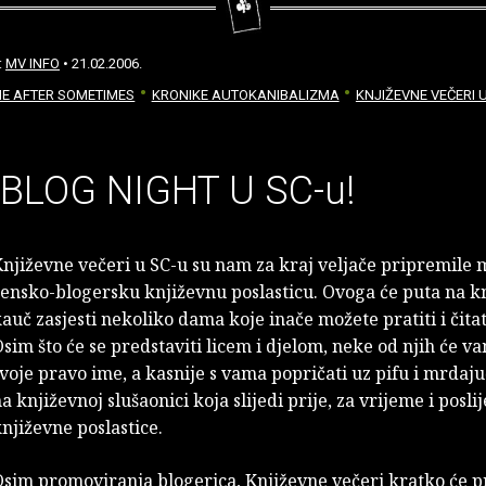
:
MV INFO
• 21.02.2006.
ME AFTER SOMETIMES
KRONIKE AUTOKANIBALIZMA
KNJIŽEVNE VEČERI 
 BLOG NIGHT U SC-u!
njiževne večeri u SC-u su nam za kraj veljače pripremile 
ensko-blogersku književnu poslasticu. Ovoga će puta na k
auč zasjesti nekoliko dama koje inače možete pratiti i čitat
sim što će se predstaviti licem i djelom, neke od njih će va
voje pravo ime, a kasnije s vama popričati uz pifu i mrdaj
a književnoj slušaonici koja slijedi prije, za vrijeme i posli
njiževne poslastice.
sim promoviranja blogerica, Književne večeri kratko će pr