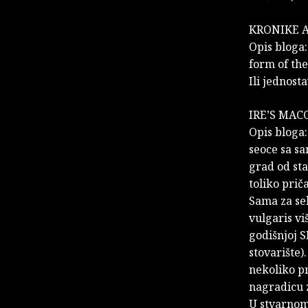
KRONIKE A
Opis bloga:
form of the
Ili jednost
IRE’S MAC
Opis bloga:
seoce sa sa
grad od sta
toliko priča
Sama za seb
vulgaris v
godišnjoj S
stovarište)
nekoliko pr
nagradicu z
U stvarnom