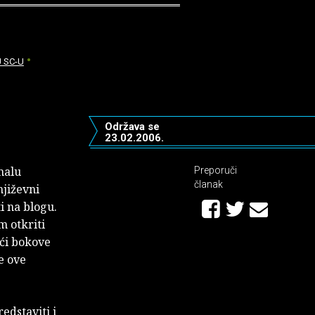
U SC-U
Održava se
23.02.2006.
malu
Preporuči
članak
njiževni
i na blogu.
m otkriti
ući bokove
je ove
edstaviti i