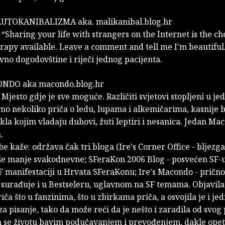
UTOKANIBALIZMA aka. malikanibal.blog.hr
 “Sharing your life with strangers on the Internet is the c
rapy available. Leave a comment and tell me I'm beautiful
avno dogodovštine i riječi jednog pacijenta.
ONDO aka macondo.blog.hr
 Mjesto gdje je sve moguće. Različiti svjetovi stopljeni u je
mo nekoliko priča o ledu, lupama i alkemičarima, kasnije b
kla kojim vladaju duhovi, žuti leptiri i nesanica. Jedan Ma
.
e kaže: održava čak tri bloga (Ire's Corner Office - bljezga
iše manje svakodnevne; SFeraKon 2006 Blog - posvećen SF-u
F manifestaciji u Hrvata SFeraKonu; Ire's Macondo - prično
. surađuje i u Bestseleru, uglavnom na SF temama. Objavila
iča što u fanzinima, što u zbirkama priča, a osvojila je i je
a pisanje, tako da može reći da je nešto i zaradila od svog 
 se životu bavim podučavanjem i prevođenjem, dakle opet