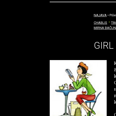
NAJAVA
• Piše
CHABLIS
TI
MIRNA BAČUN
GIRL
K
ž
k
O
s
n
k
O