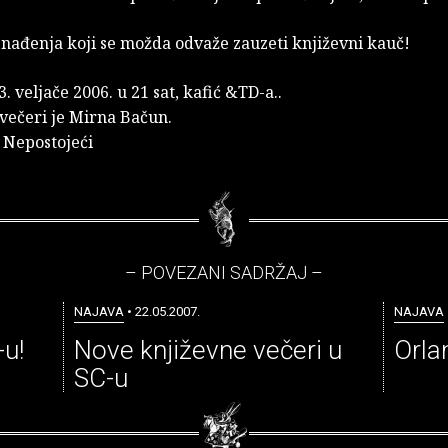
enađenja koji se možda odvaže zauzeti književni kauč!
3. veljače 2006. u 21 sat, kafić &TD-a..
 večeri je Mirna Bačun.
 Nepostojeći
– POVEZANI SADRŽAJ –
NAJAVA
• 22.05.2007.
NAJAVA
-u!
Nove književne večeri u
Orlan
SC-u