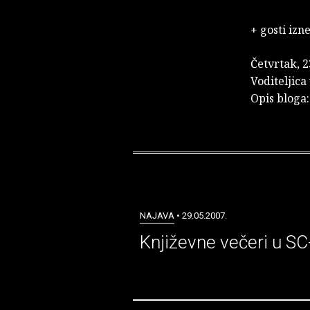
+ gosti izn
Četvrtak, 2
Voditeljica
Opis bloga:
NAJAVA
• 29.05.2007.
Književne večeri u SC