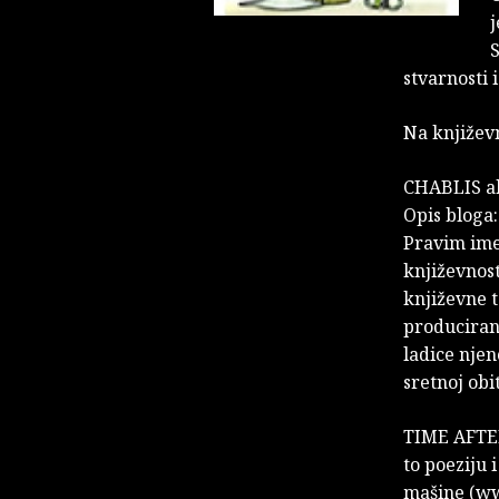
j
S
stvarnosti 
Na književ
CHABLIS ak
Opis bloga:
Pravim imen
književnos
književne t
produciran
ladice njen
sretnoj obit
TIME AFTER
to poeziju 
mašine (ww