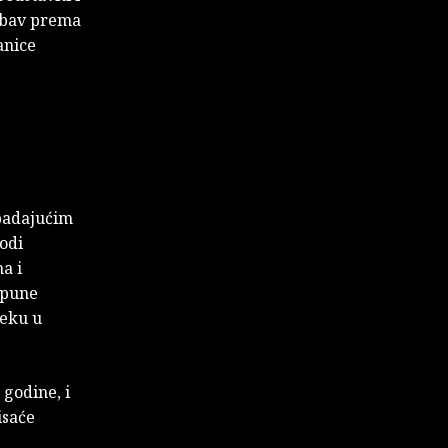
jubav prema
anice
ipadajućim
odi
a i
 pune
jeku u
godine, i
isaće