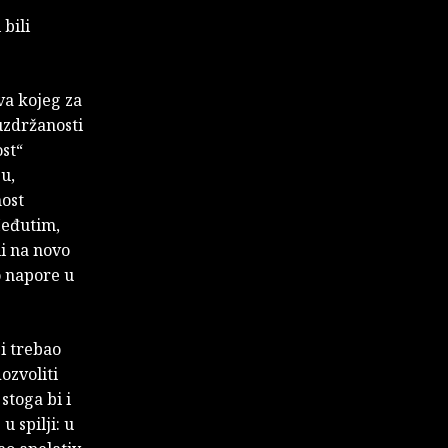
bili
a kojeg za
uzdržanosti
ost“
u,
nost
Međutim,
li na novo
o napore u
bi trebao
dozvoliti
stoga bi i
 spilji: u