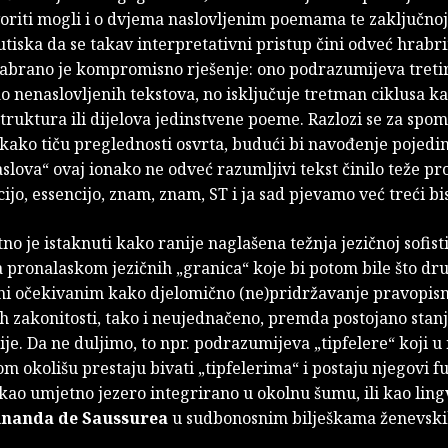
oriti mogli i o dvjema naslovljenim poemama te zaključnoj
iska da se takav interpretativni pristup čini odveć hrabr
abrano je kompromisno rješenje: ono podrazumijeva treti
 nenaslovljenih tekstova, no isključuje tretman ciklusa k
ruktura ili dijelova jedinstvene poeme. Razlozi se za spo
kako tiču preglednosti osvrta, budući bi navođenje pojedi
slova“ ovaj ionako ne odveć razumljivi tekst činilo teže 
cijo, essencijo, znam, znam, ST i ja sad pjevamo već treći bis
tno je istaknuti kako ranije naglašena težnja jezičnoj sofist
 za pronalaskom jezičnih „granica“ koje bi potom bile što d
ini očekivanim kako djelomično (ne)pridržavanje pravopis
h zakonitosti, tako i neujednačeno, premda postojano stan
je. Da ne duljimo, to npr. podrazumijeva „tipfelere“ koji u
nom okolišu prestaju bivati „tipfelerima“ i postaju njegovi 
kao umjetno jezero integrirano u okolnu šumu, ili kao lingv
inanda de Saussurea
u sudbonosnim bilješkama ženevsk