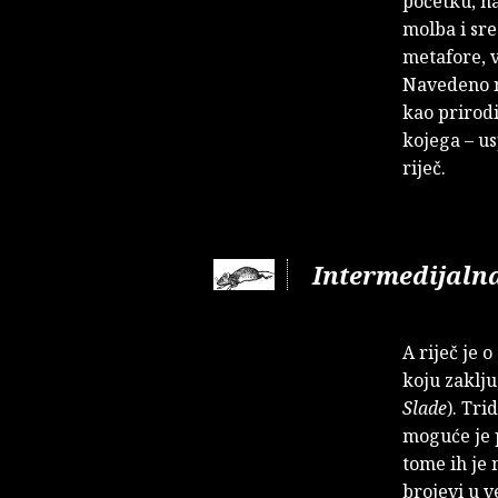
početku, na
molba i sre
metafore, v
Navedeno n
kao prirodi
kojega – us
riječ.
Intermedijalna
A riječ je o
koju zaklju
Slade
). Tri
moguće je p
tome ih je 
brojevi u v