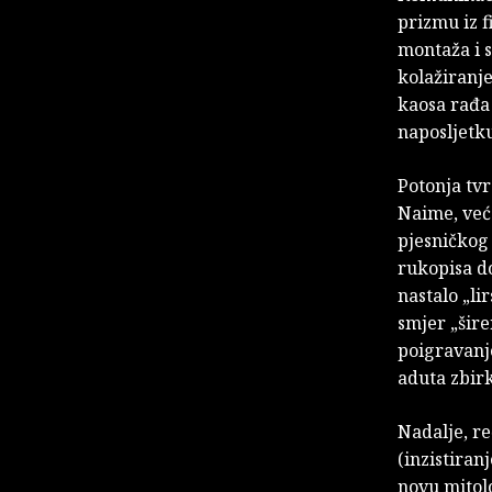
prizmu iz f
montaža i s
kolažiranje
kaosa rađa 
naposljetku
Potonja tvr
Naime, već 
pjesničkog 
rukopisa do
nastalo „li
smjer „šir
poigravanje
aduta zbirk
Nadalje, r
(inzistiran
novu mitol