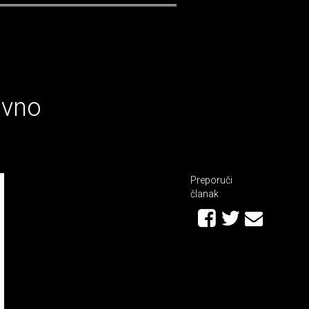
avno
Preporuči
članak