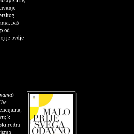
ao apelativ,
civanje
etskog.
ama, baš
up od
oj je ovdje
smama
)
The
rencijama,
ru; k
mski redni
bismo