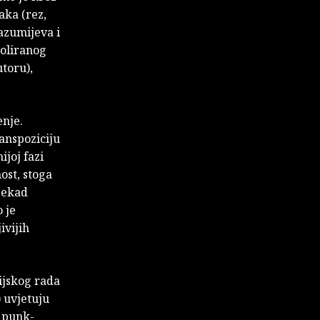
aka (rez,
razumijeva i
roliranog
utoru),
enje.
anspoziciju
ijoj fazi
ost, stoga
djekad
 je
ivijih
ijskog rada
 uvjetuju
i punk-