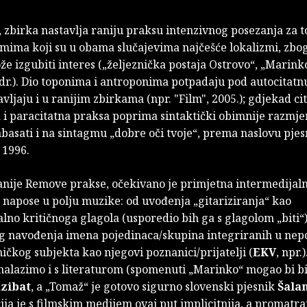
, zbirka nastavlja raniju praksu intenzivnog posezanja za
imima koji su u obama slučajevima najčešće lokalizmi, zbo
že izgubiti interes („željeznička postaja Ostrovo“, „Marinko“
 dr.). Dio toponima i antroponima potpadaju pod autocitatn
avljaju i u ranijim zbirkama (npr. "Film", 2005.); gdjekad ci
 i paracitatna praksa poprima sintaktički obimnije razmje
asati i na sintagmu „dobre oči tvoje“, prema naslovu pje
 1996.
anije Remove prakse, očekivano je primjetna intermedijal
t, napose u polju muzike: od uvođenja „gitariziranja“ kao
alno kritičnoga glagola (usporedio bih ga s glagolom „biti“)
og navođenja imena pojedinaca/skupina integriranih u nep
ničkog subjekta kao njegovi poznanici/prijatelji (
EKV
, npr.
nalazimo i s literaturom (spomenuti „Marinko“ mogao bi bit
azibat
, a „Tomaž“ je gotovo sigurno slovenski pjesnik
Šala
ja je s filmskim medijem ovaj put implicitnija, a promatr