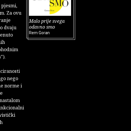
 pjesmi,
im. Za ovu
ranje
Malo prije svega
odavno smo
ao dvaju
Rem Goran
menuto
nih
prohodnim
").
iciranosti
rugo nego
ne norme i
je
 nastalom
funkcionalni
istički
ih