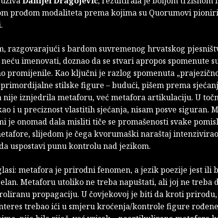
 uživa
Danijel Dragojević
, rezultirala je boljom tržišnom i
om prođom modaliteta prema kojima su Quorumovi pioniri 
.
, razgovarajući s bardom suvremenog hrvatskog pjesništv
u neću imenovati, doznao da se stvari apropos spomenute s
no promijenile. Kao ključni je razlog spomenuta „prajezičn
primordijalne stilske figure – budući, pišem prema sjećanj
a nije iznjedrila metaforu, već metafora artikulaciju. U toč
ao i u preciznost vlastitih sjećanja, nisam posve siguran. 
mi je onomad dala misliti tiče se promašenosti svake pomis
etafore, slijedom je čega kvorumaški naraštaj intenzivira
 da uspostavi punu kontrolu nad jezikom.
lasi: metafora je prirodni fenomen, a jezik poezije jest ili 
ijelan. Metaforu utoliko ne treba napuštati, ali joj ne treba 
roliranu propagaciju. U čovjekovoj je biti da kroti prirodu, 
nteres trebao ići u smjeru kroćenja/kontrole figure rođene u