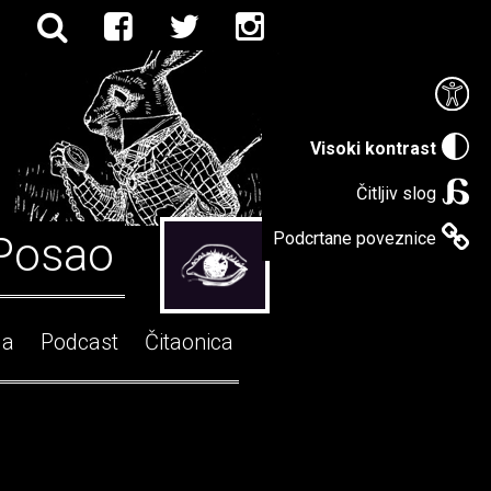
Visoki kontrast
Čitljiv slog
Posao
Podcrtane poveznice
ga
Podcast
Čitaonica