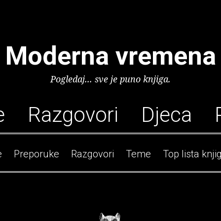
Moderna vremena
Pogledaj... sve je puno knjiga.
e
Razgovori
Djeca
e
Preporuke
Razgovori
Teme
Top lista knji