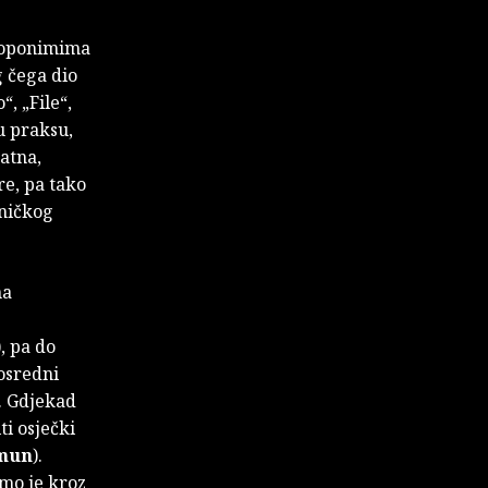
 toponimima
g čega dio
, „File“,
u praksu,
tatna,
re, pa tako
sničkog
na
, pa do
osredni
). Gdjekad
i osječki
mun
).
amo je kroz