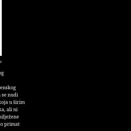
o
og
avenskog
 se nudi
oja u širim
, ali ni
bilježene
no primat