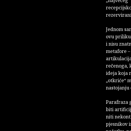
„najvećeg“
recepcijsk
rezervirani
Jednom sam
ovu prilik
i nisu znat
metafore – 
artikulacij
rečenoga, k
ideja koja 
„otkriće“ m
nastojanju
Parafraza g
biti artific
niti nekont
pjesnikov i