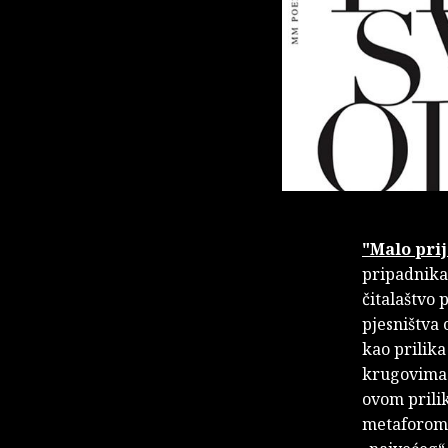
"Malo pri
pripadnik
čitalaštvo
pjesništva 
kao prilika
krugovima t
ovom prilik
metaforom, 