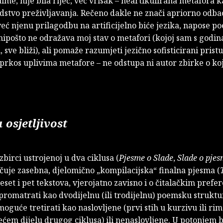
ime, nije bila riječ, već vrisak – neartikulirana metafora k
dstvo preživljavanja. Rečeno dakle ne znači apriorno odba
eć njenu prilagodbu na artificijelno biće jezika, napose po
ipošto ne odražava moj stav o metafori (kojoj sam s godin
, sve bliži), ali pomaže razumjeti jezično sofisticirani prist
prkos uplivima metafore – ne odstupa ni autor zbirke o koj
 osjetljivost
 zbirci ustrojenoj u dva ciklusa (
Pjesme o Slade
,
Slade o pje
čuje zasebna, djelomično „kompilacijska“ finalna pjesma (
deset i pet tekstova, vjerojatno zavisno i o čitalačkim prefe
romatrati kao dvodijelnu (ili trodijelnu) poemsku struktu
moguće tretirati kao naslovljene (prvi stih u kurzivu ili ri
ećem dijelu drugog ciklusa) ili nenaslovljene. U potonjem 