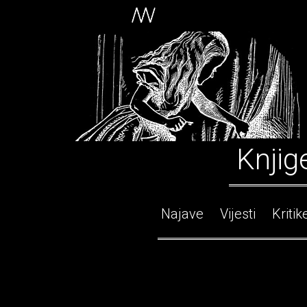
Knjig
Najave
Vijesti
Kritik