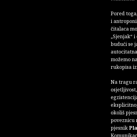
Pored toga
i antropon
čitalaca mo
„Sjenjak“ i
budući se j
autocitatna
možemo nab
rukopisa iz
Na tragu r
osjetljivos
egzistencij
eksplicitn
okoliš pjes
poveznicu 
pjesnik
Pl
Komunikaci