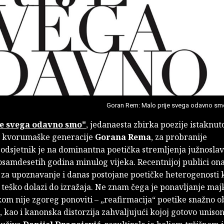
Goran Rem: Malo prije svega odavno sm
je svega odavno smo"
, jedanaesta zbirka poezije istaknut
a kvorumaške generacije
Gorana Rema
, za probranije
 podsjetnik je na dominantna poetička stremljenja južnosl
osamdesetih godina minulog vijeka. Recentnijoj publici ona
 za upoznavanje i danas postojane poetičke heterogenosti k
eško dolazi do izražaja. Ne znam čega je ponavljanje majka
om nije zgoreg ponoviti – „reafirmacija“ poetike snažno o
kao i kanonska distorzija zahvaljujući kojoj gotovo uniso