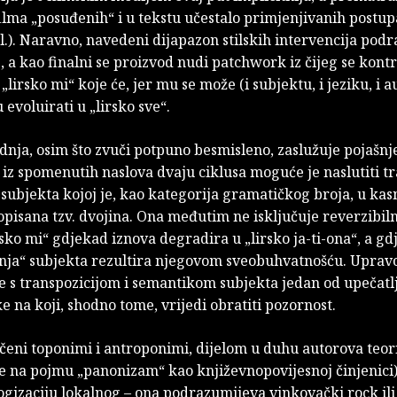
ilma „posuđenih“ i u tekstu učestalo primjenjivanih postup
l.). Naravno, navedeni dijapazon stilskih intervencija pod
, a kao finalni se proizvod nudi patchwork iz čijeg se kont
„lirsko mi“ koje će, jer mu se može (i subjektu, i jeziku, i a
 evoluirati u „lirsko sve“.
dnja, osim što zvuči potpuno besmisleno, zaslužuje pojašnj
iz spomenutih naslova dvaju ciklusa moguće je naslutiti tr
subjekta kojoj je, kao kategorija gramatičkog broja, u kasn
pisana tzv. dvojina. Ona međutim ne isključuje reverzibiln
rsko mi“ gdjekad iznova degradira u „lirsko ja-ti-ona“, a g
enja“ subjekta rezultira njegovom sveobuhvatnošću. Upravo
 s transpozicijom i semantikom subjekta jedan od upečatlj
e na koji, shodno tome, vrijedi obratiti pozornost.
ečeni toponimi i antroponimi, dijelom u duhu autorova teor
je na pojmu „panonizam“ kao književnopovijesnoj činjenici)
ogizaciju lokalnog – ona podrazumijeva vinkovački rock il