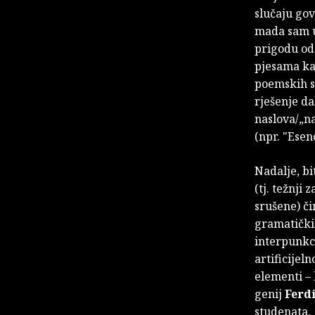
slučaju gov
mada sam ut
prigodu od
pjesama kao
poemskih st
rješenje da
naslova/„na
(npr. "Esen
Nadalje, bi
(tj. težnji
srušene) č
gramatički
interpunkci
artificijel
elementi – 
genij
Ferd
studenata.