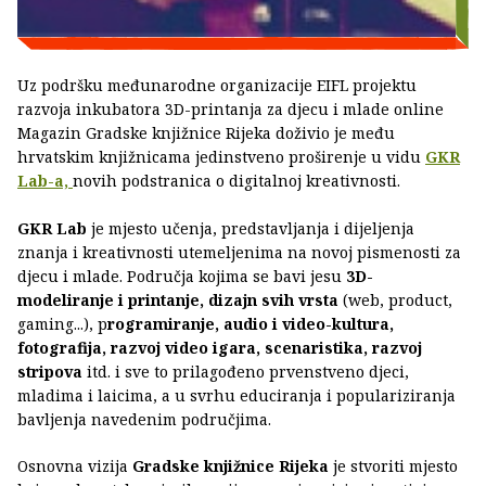
Uz podršku međunarodne organizacije EIFL projektu
razvoja inkubatora 3D-printanja za djecu i mlade online
Magazin Gradske knjižnice Rijeka doživio je među
hrvatskim knjižnicama jedinstveno proširenje u vidu
GKR
Lab-a,
novih podstranica o digitalnoj kreativnosti.
GKR Lab
je mjesto učenja, predstavljanja i dijeljenja
znanja i kreativnosti utemeljenima na novoj pismenosti za
djecu i mlade. Područja kojima se bavi jesu
3D-
modeliranje i printanje, dizajn svih vrsta
(web, product,
gaming...), p
rogramiranje, audio i video-kultura,
fotografija, razvoj video igara, scenaristika, razvoj
stripova
itd. i sve to prilagođeno prvenstveno djeci,
mladima i laicima, a u svrhu educiranja i populariziranja
bavljenja navedenim područjima.
Osnovna vizija
Gradske knjižnice Rijeka
je stvoriti mjesto