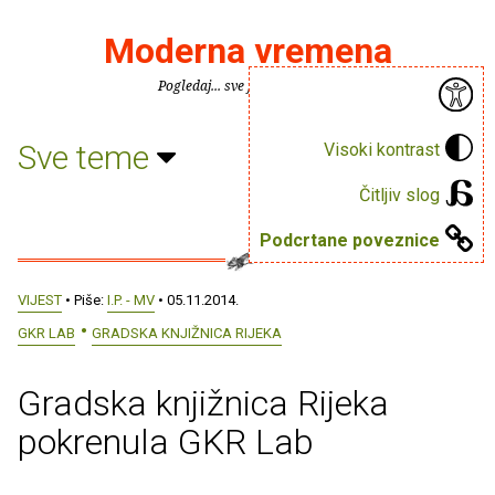
Moderna vremena
Pogledaj... sve je puno knjiga.
Sve teme
Visoki kontrast
Čitljiv slog
Podcrtane poveznice
VIJEST
• Piše:
I.P. - MV
• 05.11.2014.
GKR LAB
GRADSKA KNJIŽNICA RIJEKA
Gradska knjižnica Rijeka
pokrenula GKR Lab