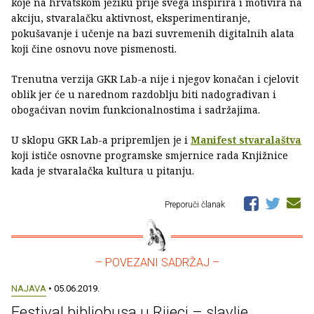
koje na hrvatskom jeziku prije svega inspirira i motivira na
akciju, stvaralačku aktivnost, eksperimentiranje,
pokušavanje i učenje na bazi suvremenih digitalnih alata
koji čine osnovu nove pismenosti.
Trenutna verzija GKR Lab-a nije i njegov konačan i cjelovit
oblik jer će u narednom razdoblju biti nadograđivan i
obogaćivan novim funkcionalnostima i sadržajima.
U sklopu GKR Lab-a pripremljen je i
Manifest stvaralaštva
koji ističe osnovne programske smjernice rada Knjižnice
kada je stvaralačka kultura u pitanju.
Preporuči članak
– POVEZANI SADRŽAJ –
NAJAVA
• 05.06.2019.
Festival bibliobusa u Rijeci – slavlje