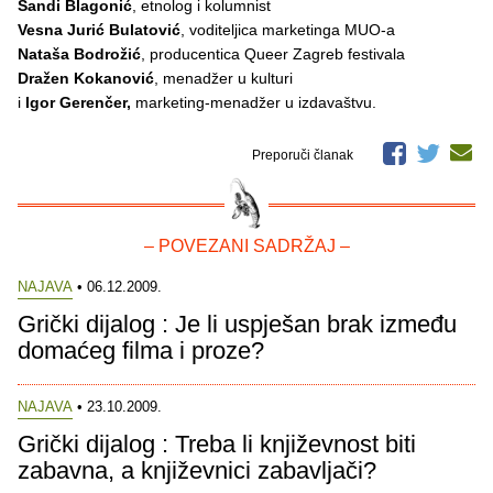
Sandi Blagonić
, etnolog i kolumnist
Vesna Jurić Bulatović
, voditeljica marketinga MUO-a
Nataša Bodrožić
, producentica Queer Zagreb festivala
Dražen Kokanović
, menadžer u kulturi
i
Igor Gerenčer,
marketing-menadžer u izdavaštvu.
Preporuči članak
– POVEZANI SADRŽAJ –
NAJAVA
• 06.12.2009.
Grički dijalog : Je li uspješan brak između
domaćeg filma i proze?
NAJAVA
• 23.10.2009.
Grički dijalog : Treba li književnost biti
zabavna, a književnici zabavljači?