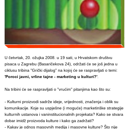
U četvrtak, 20. ožujka 2008. u 19 sati, u Hrvatskom društvu
pisaca u Zagrebu (Basaričekova 24), održati će se još jedna u
ciklusu tribina "Grički dijalog" na kojoj će se raspravljati o temi:
'Poroci javni, vrline tajne - marketing u kulturi?'
.
Na tribini će se raspravljati o "vrućim" pitanjima kao što su:
- Kulturni proizvodi sadrže ideje, vrijednosti, značenja i oblik su
komunikacije. Koje su uspješne (i moguće) marketinške strategije
kulturnih ustanova i vaninstitucionalnih projekata? Kako se stvara
dobar imidž proizvoda kulture i kako ga zadržati?
- Kakav je odnos masovnih medija i masovne kulture? Što nije