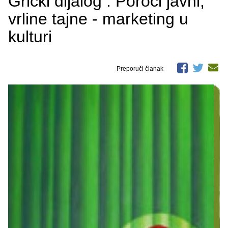
Grički dijalog : Poroci javni,
vrline tajne - marketing u
kulturi
Preporuči članak