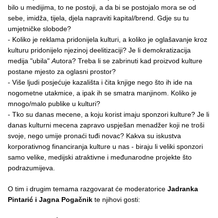
bilo u medijima, to ne postoji, a da bi se postojalo mora se od
sebe, imidža, tijela, djela napraviti kapital/brend. Gdje su tu
umjetničke slobode?
- Koliko je reklama pridonijela kulturi, a koliko je oglašavanje kroz
kulturu pridonijelo njezinoj deelitizaciji? Je li demokratizacija
medija "ubila"
A
utora? Treba li se zabrinuti kad proizvod kulture
postane mjesto za oglasni prostor?
- Više ljudi posjećuje kazališta i čita knjige nego što ih ide na
nogometne utakmice, a ipak ih se smatra manjinom. Koliko je
mnogo/malo publike u kulturi?
- Tko su danas mecene, a koju korist imaju sponzori kulture? Je li
danas kulturni mecena zapravo uspješan menadžer koji ne troši
svoje, nego umije pronaći tuđi novac? Kakva su iskustva
korporativnog financiranja kulture u nas - biraju li veliki sponzori
samo velike, medijski atraktivne i međunarodne projekte što
podrazumijeva.
O tim i drugim temama razgovarat će moderatorice
Jadranka
Pintarić i Jagna Pogačnik
te njihovi gosti: