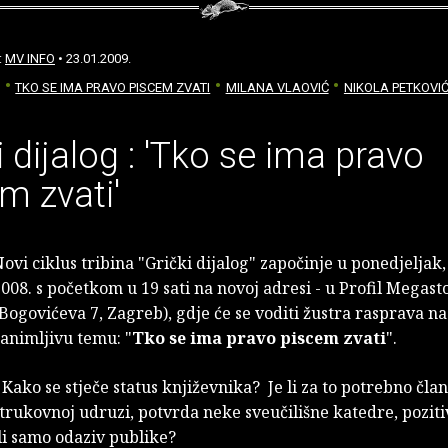
:
MV INFO
• 23.01.2009.
TKO SE IMA PRAVO PISCEM ZVATI
MILANA VLAOVIĆ
NIKOLA PETKOVI
i dijalog : 'Tko se ima pravo
m zvati'
ovi ciklus tribina "Grički dijalog" započinje u ponedjeljak, 
008. s početkom u 19 sati na novoj adresi - u Profil Megast
Bogovićeva 7, Zagreb), gdje će se voditi žustra rasprava na
animljivu temu: "
Tko se ima pravo piscem zvati
".
 Kako se stječe status književnika? Je li za to potrebno čla
trukovnoj udruzi, potvrda neke sveučilišne katedre, poziti
li samo odaziv publike?