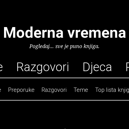
Moderna vremena
Pogledaj... sve je puno knjiga.
e
Razgovori
Djeca
e
Preporuke
Razgovori
Teme
Top lista knji