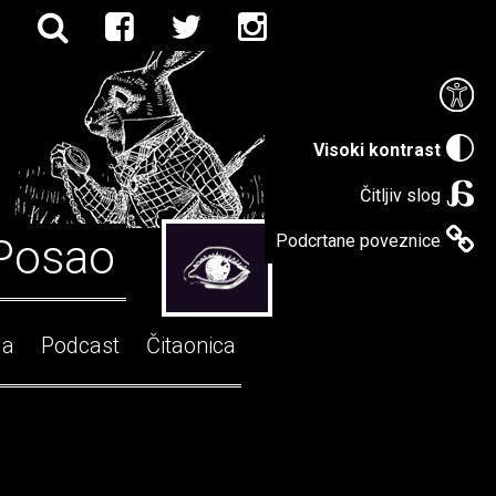
Visoki kontrast
Čitljiv slog
Posao
Podcrtane poveznice
ga
Podcast
Čitaonica