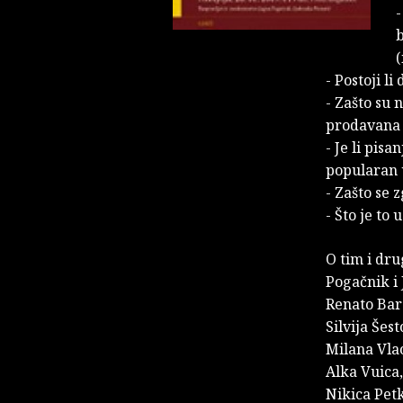
-
b
(
- Postoji l
- Zašto su
prodavana t
- Je li pisa
popularan u
- Zašto se 
- Što je to
O tim i dr
Pogačnik i 
Renato Bare
Silvija Šest
Milana Vlao
Alka Vuica,
Nikica Petko