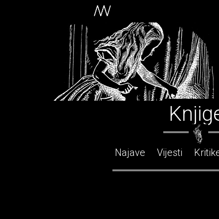
Knjig
Najave
Vijesti
Kritik