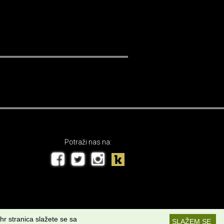
Potraži nas na:
hr stranica slažete se sa
SLAŽEM SE