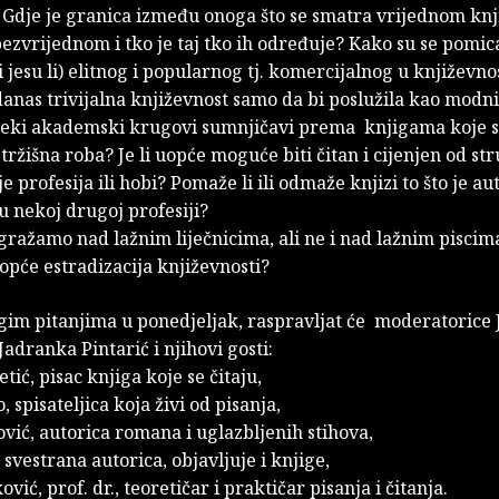
 Gdje je granica između onoga što se smatra vrijednom knj
ezvrijednom i tko je taj tko ih određuje? Kako su se pomic
i jesu li) elitnog i popularnog tj. komercijalnog u književno
i danas trivijalna književnost samo da bi poslužila kao modn
 neki akademski krugovi sumnjičavi prema knjigama koje 
ržišna roba? Je li uopće moguće biti čitan i cijenjen od st
nje profesija ili hobi? Pomaže li ili odmaže knjizi to što je au
 nekoj drugoj profesiji?
zgražamo nad lažnim liječnicima, ali ne i nad lažnim piscim
 uopće estradizacija književnosti?
ugim pitanjima u ponedjeljak, raspravljat će moderatorice
Jadranka Pintarić i njihovi gosti:
tić, pisac knjiga koje se čitaju,
o, spisateljica koja živi od pisanja,
vić, autorica romana i uglazbljenih stihova,
 svestrana autorica, objavljuje i knjige,
vić, prof. dr., teoretičar i praktičar pisanja i čitanja.