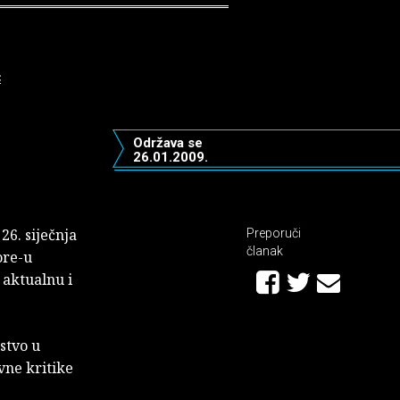
Ć
Održava se
26.01.2009.
26. siječnja
Preporuči
članak
ore-u
 aktualnu i
nstvo u
vne kritike