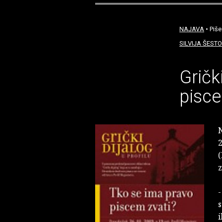
NAJAVA
• Piše
SILVIJA ŠESTO
Gričk
pisce
N
2
(
z
-
s
i