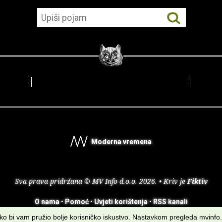
Moderna vremena
Sva prava pridržana © MV Info d.o.o. 2026. • Kriv je
Fiktiv
O nama
•
Pomoć
•
Uvjeti korištenja
•
RSS kanali
kako bi vam pružio bolje korisničko iskustvo. Nastavkom pregleda mvinfo.