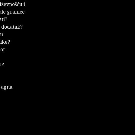
iževnošću i
ale granice
sti?
i dodatak?
su
ruke?
tor
a?
 Jagna