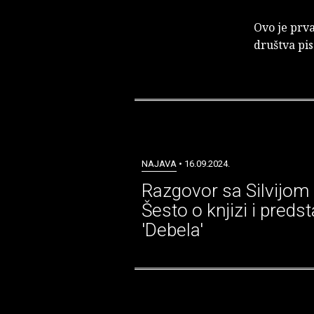
Ovo je prva
društva pis
NAJAVA
• 16.09.2024.
Razgovor sa Silvijom
Šesto o knjizi i predst
'Debela'