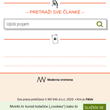
– PRETRAŽI SVE ČLANKE –
Moderna vremena
Sva prava pridržana © MV Info d.o.o. 2026. • Kriv je
Fiktiv
Mvinfo.hr koristi kolačiće („cookies“) kako bi
SLAŽEM SE
O nama
•
Pomoć
•
Uvjeti korištenja
•
RSS kanali