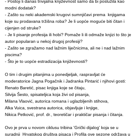
- Postoji li danas trivijalna književnost samo da bi poslužila kao
modni dodatak?
- Zašto su neki akademski krugovi sumnjičavi prema knjigama
koje su prodavana tržišna roba? Je li uopće moguće biti čitan i
cijenjen od struke?
- Je li pisanje profesija ili hobi? Pomaže li ili odmaže knjizi to što je
autor popularan u nekoj drugoj profesiji?
- Zašto se zgražamo nad lažnim liječnicima, ali ne i nad lažnim
piscima?
- Što je to uopće estradizacija književnosti?
O tim i drugim pitanjima u ponedjeljak, raspravljat će
moderatorice Jagna Pogačnik i Jadranka Pintarić i njihovi gosti:
Renato Baretić, pisac knjiga koje se čitaju,
Silvija Šesto, spisateljica koja živi od pisanja,
Milana Vlaović, autorica romana i uglazbljenih stihova,
Alka Vuica, svestrana autorica, objavljuje i knjige,
Nikica Petković, prof. dr., teoretičar i praktičar pisanja i čitanja.
Ovo je prva u novom ciklusu tribina 'Grički dijalog' koja se u
suradnji Hrvatskog društva pisaca i Profila ove sezone održava u