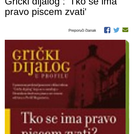
Grički dijalog : 'Tko se ima
pravo piscem zvati'
Preporuči članak