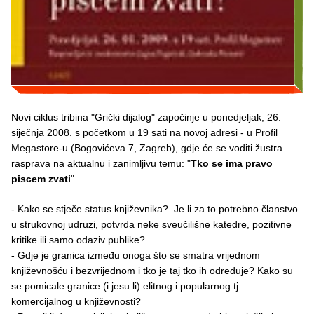
Novi ciklus tribina "Grički dijalog" započinje u ponedjeljak, 26.
siječnja 2008. s početkom u 19 sati na novoj adresi - u Profil
Megastore-u (Bogovićeva 7, Zagreb), gdje će se voditi žustra
rasprava na aktualnu i zanimljivu temu: "
Tko se ima pravo
piscem zvati
".
- Kako se stječe status književnika? Je li za to potrebno članstvo
u strukovnoj udruzi, potvrda neke sveučilišne katedre, pozitivne
kritike ili samo odaziv publike?
- Gdje je granica između onoga što se smatra vrijednom
književnošću i bezvrijednom i tko je taj tko ih određuje? Kako su
se pomicale granice (i jesu li) elitnog i popularnog tj.
komercijalnog u književnosti?