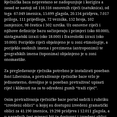
Rječnička baza neprestano se nadopunjuje i korigira a
zasad se sastoji od 116.516 osnovnih riječi (natuknica), od
toga 67.049 imenica, 15.699 glagola, 20.154 pridjeva, 7.017
priloga, 111 prijedloga, 72 veznika, 152 broja, 102
zamjenice, 98 čestica i 302 uzvika. Uz osnovne riječi i
njihove definicije bazu sačinjavaju i primjeri (oko 60.000),
sintagmatski izrazi (oko 18.000) i frazeološki izrazi (oko
10.000). Porijeklo riječi objašnjeno je u zoni etimologije, a
porijeklo osobnih imena i prezimena (antroponimi) te
geografskih imena (toponima) objašnjeno je u zoni
onomastike.
Za pregledavanje rječnika potrebno je instalirati poseban
font Libersina, a pretraživanje rječničke baze vrlo je
jednostavno, dovoljno je u poseban pretraživač upisati
riječ i kliknuti na za to određeni gumb “traži riječ”.
Osim pretraživanja rječničke baze portal sadrži i rubriku
“izvedeni oblici” u kojoj su dostupni izvedeni gramatički
oblici za 41.190 imenica, 19.298 pridjeva i 12.011 glagola, a
u narednih šest mjeseci bit će dostupni i izvedeni oblici