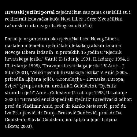
Hrvatski jezični portal
zajedničkim sangama osmislili su i
realizirali izdavačka kuća Novi Liber i Srce (Sveučilišni
računski centar zagrebačkog sveučilišta).
Portal je organiziran oko rječničke baze Novog Libera
nastale na temelju rječničkih i leksikografskih izdanja
Novoga Libera izdanih u proteklih 15 godina: "Rječnik
hrvatskoga jezika" V.Anić (I. izdanje 1991, II. izdanje 1994, i
III. izdanje 1998), "Pravopis hrvatskoga jezika" V. Anić – J.
Silić (2001),"Veliki rječnik hrvatskoga jezika" V. Anić (2003.
priredila Ljiljana Jojić), "Kronologija – Hrvatska, Europa,
Svijet" (grupa autora, urednik I. Goldstein), "Rječnik
stranih riječi" Anić - Goldstein (I. izdanje 1998, II. izdanje
2000) i "Hrvatski enciklopedijski rječnik" (uređivački odbor:
prof. dr. Vladimir Anić, prof. dr. Ranko Matasović, prof. dr.
Ivo Pranjković, dr. Dunja Brozović Rončević, prof. dr. Ivo
Goldstein, Slavko Goldstein, mr. Ljiljana Jojić, Ljiljana
Cikota; 2003).