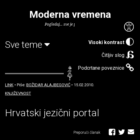
Moderna vremena
Pogledaj... sve je puno knjiga.
Sve teme
Visoki kontrast
Čitljiv slog
Podcrtane poveznice
LINK
• Piše:
BOŽIDAR ALAJBEGOVIĆ
• 15.02.2010.
KNJIŽEVNOST
Hrvatski jezični portal
Preporuči članak