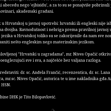
i abecedu nego 'ejbisidu', a za to su se ponajviše pobrinuli p
novinari, akademski građani.
ik u Hrvatskoj u javnoj upotrebi: hrvatski ili engleski nije i
na dvojba. Ravnodušnost i nebriga prema pravilnoj javnoj 
jezika u Hrvatskoj toliko su se zakorijenile da nam sve no
jasniti nešto engleskim nego materinskim jezikom.
aslovljenoj "Hrvatski u zagradama", mr. Nives Opačić otkri
poenglezujući sve i sva, a najčešće bez valjana razloga.
redstaviti: dr. sc. Anđela Frančić, recenzentica, dr. sc. Lan
a, mr.sc. Nives Opačić, autorica te u ime nakladnika gđa An
a HSN.
ibine DHK je Tito Bilopavlović.