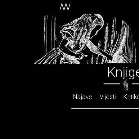
Knjig
Najave
Vijesti
Kritik