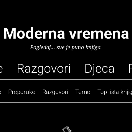
Moderna vremena
Pogledaj... sve je puno knjiga.
e
Razgovori
Djeca
e
Preporuke
Razgovori
Teme
Top lista knji