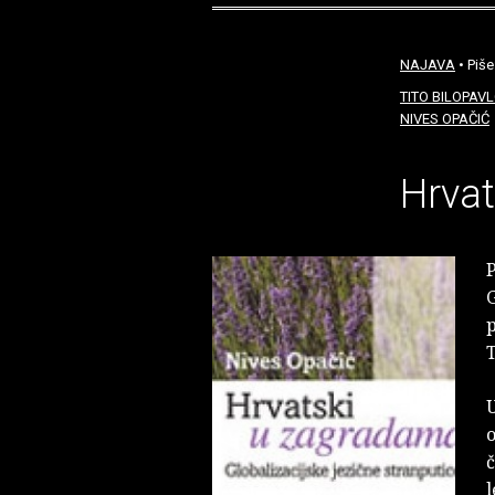
NAJAVA
• Piše
TITO BILOPAV
NIVES OPAČIĆ
Hrva
P
G
p
T
U
o
č