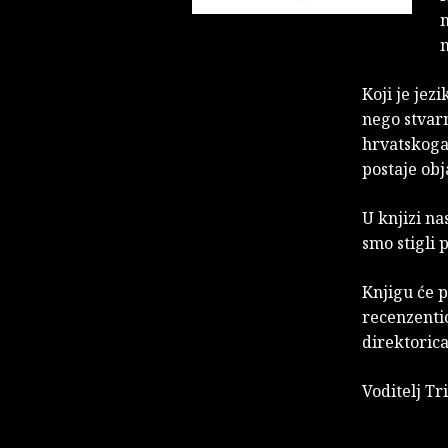
n
Koji je jez
nego stvar
hrvatskoga 
postaje ob
U knjizi n
smo stigli 
Knjigu će p
recenzentic
direktoric
Voditelj Tr