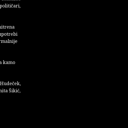
olitičari,
shitrena
upotrebi
rmalnije
va kamo
a Hudeček,
ita Šikić,