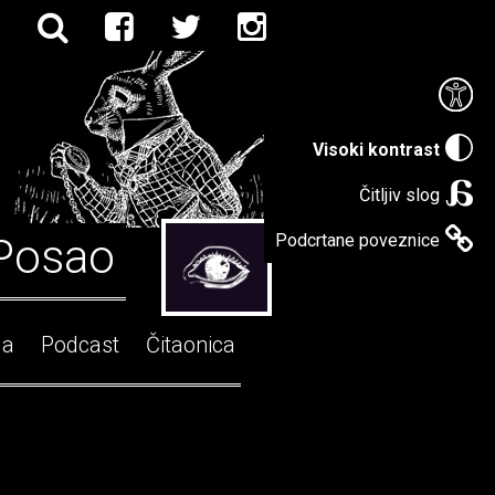
Visoki kontrast
Čitljiv slog
Posao
Podcrtane poveznice
ga
Podcast
Čitaonica