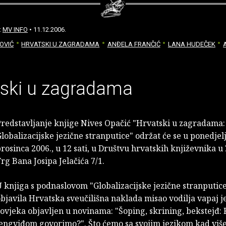
:
MV INFO
• 11.12.2006.
LOVIĆ
HRVATSKI U ZAGRADAMA
ANĐELA FRANČIĆ
LANA HUDEČEK
tski u zagradama
redstavljanje knjige Nives Opačić "Hrvatski u zagradama:
lobalizacijske jezične stranputice" održat će se u ponedjelj
rosinca 2006., u 12 sati, u Društvu hrvatskih književnika u
rg Bana Josipa Jelačića 7/1.
 knjiga s podnaslovom "Globalizacijske jezične stranputice"
bjavila Hrvatska sveučilišna naklada misao vodilja vapaj j
ovjeka objavljen u novinama: "Šoping, skrining, bekstejđ: 
lengviđom govorimo?". Što ćemo sa svojim jezikom kad vi