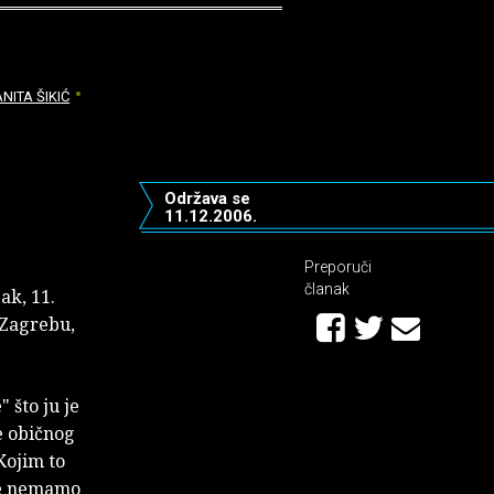
ANITA ŠIKIĆ
Održava se
11.12.2006.
Preporuči
članak
ak, 11.
 Zagrebu,
 što ju je
e običnog
Kojim to
še nemamo