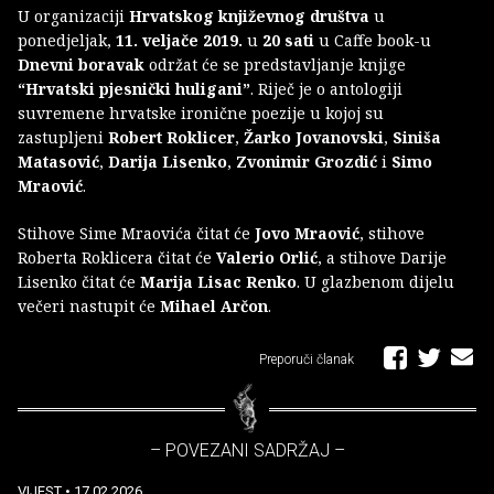
U organizaciji
Hrvatskog književnog društva
u
ponedjeljak,
11. veljače 2019.
u
20 sati
u Caffe book-u
Dnevni boravak
održat će se predstavljanje knjige
“Hrvatski pjesnički huligani”
. Riječ je o antologiji
suvremene hrvatske ironične poezije u kojoj su
zastupljeni
Robert Roklicer
,
Žarko Jovanovski
,
Siniša
Matasović
,
Darija Lisenko
,
Zvonimir Grozdić
i
Simo
Mraović
.
Stihove Sime Mraovića čitat će
Jovo Mraović
, stihove
Roberta Roklicera čitat će
Valerio Orlić
, a stihove Darije
Lisenko čitat će
Marija Lisac Renko
. U glazbenom dijelu
večeri nastupit će
Mihael Arčon
.
Preporuči članak
– POVEZANI SADRŽAJ –
VIJEST
• 17.02.2026.