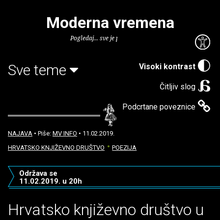
Moderna vremena
Pogledaj... sve je puno knjiga.
Sve teme
Visoki kontrast
Čitljiv slog
Podcrtane poveznice
NAJAVA
• Piše:
MV INFO
• 11.02.2019.
HRVATSKO KNJIŽEVNO DRUŠTVO
POEZIJA
Održava se
11.02.2019. u 20h
Hrvatsko književno društvo u