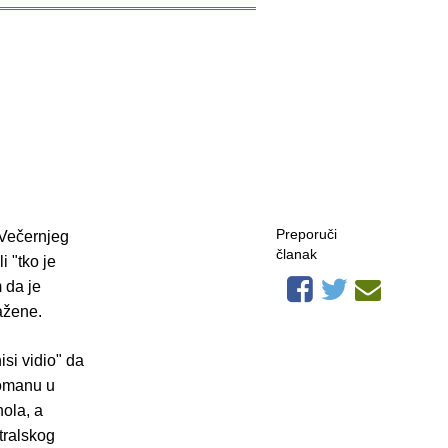
Preporuči
 Večernjeg
članak
i "tko je
 da je
ažene.
si vidio" da
romanu u
hola, a
tralskog