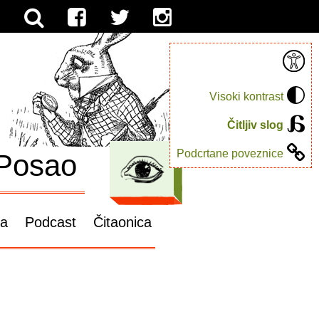
Visoki kontrast
Čitljiv slog
Podcrtane poveznice
Posao
ga
Podcast
Čitaonica