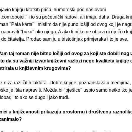
javio knjigu kratkih priča, humoreski pod naslovom
com.obojci." i to su početnički radovi, ali imaju duha. Druga knj
man "Pala karta" i mislim da nije puno lošiji od ovog koji je nagr
napraviti "buku" oko njega. A ako ti nitko ne objavi ni riječi o knj
do čitatelja. Prodao sam ju u tristotinjak primjeraka i to je sve.
am taj roman nije bitno lošiji od ovog za koji ste dobili nag
 to da su važniji izvanknjiževni razlozi nego kvaliteta knjige 
trirala u književnim krugovima?
 niza različitih faktora - dobre knjige, poznanstava u medijima
ško je išta napraviti. Možda bi "pješice" uspio samo netko tko j
obar, i to ako se dugo i jako trudi.
ici u književnosti prikazuju prostornu i društvenu raznoliko
 zanimalo?