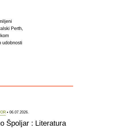
iljeni
alski Perth,
rikom
 o udobnosti
VOR
• 06.07.2026.
o Špoljar : Literatura