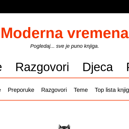
Moderna vremena
Pogledaj... sve je puno knjiga.
e
Razgovori
Djeca
e
Preporuke
Razgovori
Teme
Top lista knji