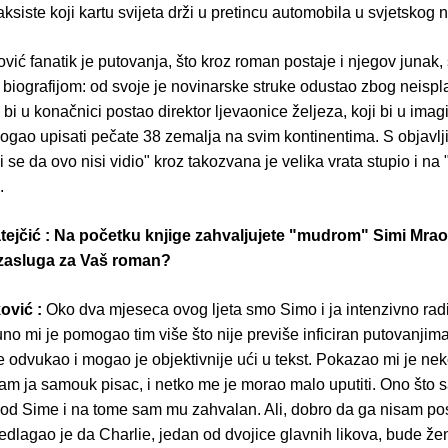
aksiste koji kartu svijeta drži u pretincu automobila u svjetskog
vić fanatik je putovanja, što kroz roman postaje i njegov junak,
 biografijom: od svoje je novinarske struke odustao zbog neispl
bi u konačnici postao direktor ljevaonice željeza, koji bi u ima
ogao upisati pečate 38 zemalja na svim kontinentima. S objavl
i se da ovo nisi vidio" kroz takozvana je velika vrata stupio i na 
.
ejčić : Na početku knjige zahvaljujete "mudrom" Simi Mrao
 zasluga za Vaš roman?
ović :
Oko dva mjeseca ovog ljeta smo Simo i ja intenzivno radi
no mi je pomogao tim više što nije previše inficiran putovanjima
je odvukao i mogao je objektivnije ući u tekst. Pokazao mi je ne
sam ja samouk pisac, i netko me je morao malo uputiti. Ono što 
od Sime i na tome sam mu zahvalan. Ali, dobro da ga nisam po
dlagao je da Charlie, jedan od dvojice glavnih likova, bude žen