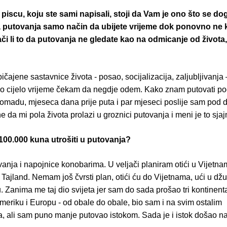
o piscu, koju ste sami napisali, stoji da Vam je ono što se d
 putovanja samo način da ubijete vrijeme dok ponovno ne 
či li to da putovanja ne gledate kao na odmicanje od života
čajene sastavnice života - posao, socijalizacija, zaljubljivanja –
avo cijelo vrijeme čekam da negdje odem. Kako znam putovati p
omadu, mjeseca dana prije puta i par mjeseci poslije sam pod
 da mi pola života prolazi u groznici putovanja i meni je to sjaj
i 100.000 kuna utrošiti u putovanja?
anja i napojnice konobarima. U veljači planiram otići u Vijetna
ajland. Nemam još čvrsti plan, otići ću do Vijetnama, ući u dž
ću. Zanima me taj dio svijeta jer sam do sada prošao tri kontinent
Ameriku i Europu - od obale do obale, bio sam i na svim ostalim
a, ali sam puno manje putovao istokom. Sada je i istok došao na