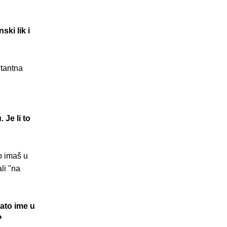
ski lik i
utantna
 Je li to
to imaš u
li "na
nato ime u
?