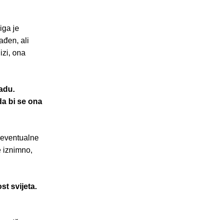
iga je
ađen, ali
izi, ona
radu.
da bi se ona
, eventualne
e iznimno,
st svijeta.