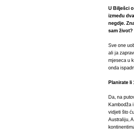
U Bilješci 
između dva
negdje. Zna
sam život?
Sve one uobi
ali ja zapr
mjeseca u k
onda ispadne
Planirate l
Da, na putov
Kambodža i T
vidjeti što 
Australiju, 
kontinentim