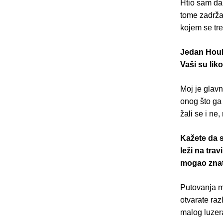
Htio sam da 
tome zadrža
kojem se tre
Jedan Houl
Vaši su lik
Moj je glavn
onog što ga
žali se i ne,
Kažete da 
leži na trav
mogao znati
Putovanja mo
otvarate raz
malog luzera