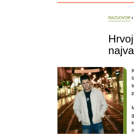
RAZGOVOR
•
Hrvoj
najva
K
l
t
p
M
g
k
i