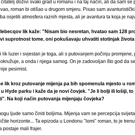
čitatelj doživi svaki grad u romanu i na taj način, ali da sam se
vao, roman bi otišao u drugom smjeru. Pisao sam avanturistički
ba osjetiti atmosfera raznih mjesta, ali je avantura ta koja je naj
lebecqov lik kaže: "Nisam bio nesretan, hvatao sam 128 p
ovi suprotnost tome, oni pokušavaju uhvatiti stotinjak život
i lik luzer i svjestan je toga, ali s putovanjem počinju promjene
 okružuje, a onda i njega samog. On je zadovoljan što god da s
 nije pesimist.
se lik kroz putovanje mijenja pa bih spomenula mjesto u r
i u Hyde parku i kaže da je novi čovjek. "Je li bolji ili lošiji, t
". Na koji način putovanja mijenjaju čovjeka?
gu ljude samo činiti boljima. Mijenja vam se percepcija svijeta,
ličite horizonte... Ta epizoda u Londonu "lomi" roman, to je tren
 postaje mali frajer.