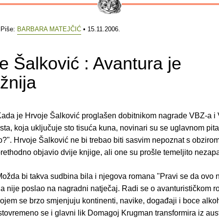
 Piše:
BARBARA MATEJČIĆ
• 15.11.2006.
e Šalković : Avantura je
žnija
ada je Hrvoje Šalković proglašen dobitnikom nagrade VBZ-a i
ista, koja uključuje sto tisuća kuna, novinari su se uglavnom pital
o?". Hrvoje Šalković ne bi trebao biti sasvim nepoznat s obzirom
rethodno objavio dvije knjige, ali one su prošle temeljito nezap
ožda bi takva sudbina bila i njegova romana "Pravi se da ovo ni
a nije poslao na nagradni natječaj. Radi se o avanturističkom 
ojem se brzo smjenjuju kontinenti, navike, događaji i boce alko
stovremeno se i glavni lik Domagoj Krugman transformira iz aus