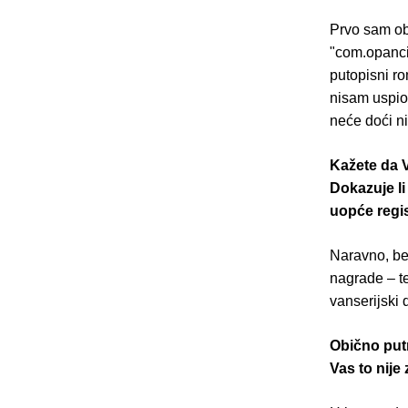
Prvo sam ob
"com.opanci.
putopisni ro
nisam uspio 
neće doći ni 
Kažete da V
Dokazuje li
uopće regis
Naravno, bez
nagrade – te
vanserijski d
Obično putn
Vas to nije