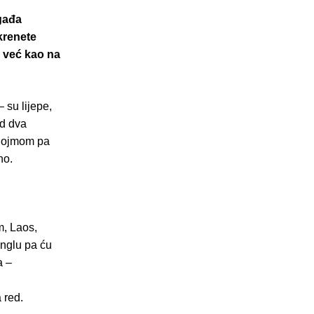
ogađa
krenete
, već kao na
 su lijepe,
od dva
 dojmom pa
no.
m, Laos,
unglu pa ću
a –
 red.