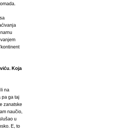
 nomada.
 sa
aćivanja
ginarnu
jivanjem
"kontinent
viću. Koja
li na
 pa ga taj
ke zanatske
sam naučio,
slušao u
sko. E, to