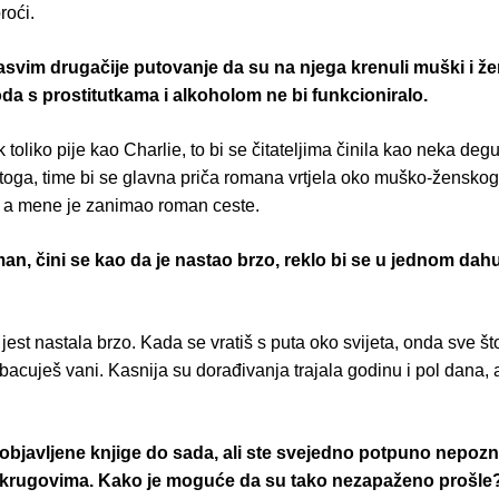
roći.
sasvim drugačije putovanje da su na njega krenuli muški i žen
da s prostitutkama i alkoholom ne bi funkcioniralo.
k toliko pije kao Charlie, to bi se čitateljima činila kao neka deg
toga, time bi se glavna priča romana vrtjela oko muško-ženskog
a, a mene je zanimao roman ceste.
man, čini se kao da je nastao brzo, reklo bi se u jednom dahu.
 jest nastala brzo. Kada se vratiš s puta oko svijeta, onda sve š
zbacuješ vani. Kasnija su dorađivanja trajala godinu i pol dana, a
 objavljene knjige do sada, ali ste svejedno potpuno nepoz
 krugovima. Kako je moguće da su tako nezapaženo prošle