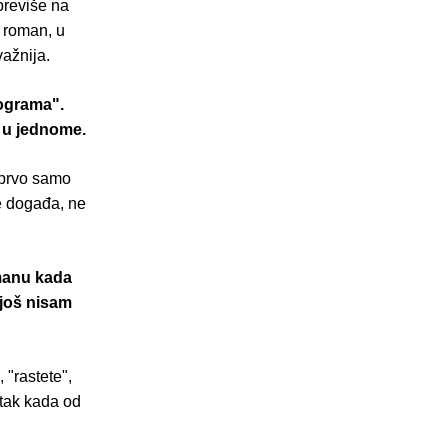
 previše na
 roman, u
važnija.
rograma".
a u jednome.
, prvo samo
e događa, ne
omanu kada
o još nisam
 "rastete",
utak kada od