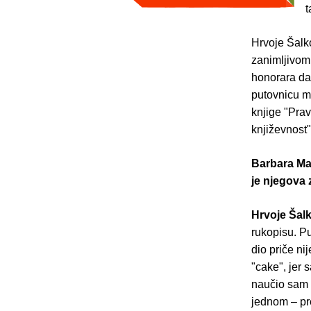
t
Hrvoje Šalko
zanimljivom
honorara da 
putovnicu m
knjige "Prav
književnost"
Barbara Mat
je njegova
Hrvoje Šalk
rukopisu. Pu
dio priče ni
"cake", jer 
naučio sam 
jednom – pre