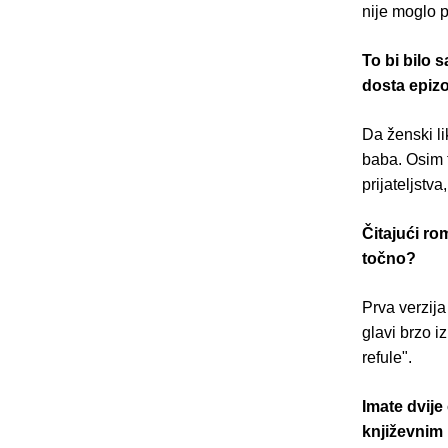
nije moglo p
To bi bilo 
dosta epizo
Da ženski li
baba. Osim 
prijateljstv
Čitajući ro
točno?
Prva verzija
glavi brzo i
refule".
Imate dvije
književnim