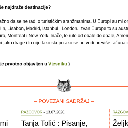
e najdraže destinacije?
ažno da se ne radi o turističkim aranžmanima. U Europi su mi om
in, Lisabon, Madrid, Istanbul i London. Izvan Europe to su austr
ro, Montreal i New York. Inače, te rute od obale do obale, Ame
i jako drage i to nije tako skupo ako se ne vodi previše računa
je prvotno objavljen u
Vjesniku
)
– POVEZANI SADRŽAJ –
RAZGOVOR
• 13.07.2026.
RAZGO
 mi
Tanja Tolić : Pisanje,
Željk