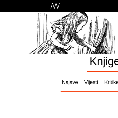
Knjig
Najave
Vijesti
Kritik