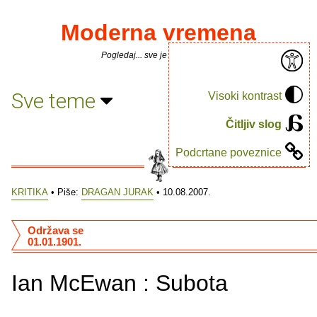
Moderna vremena
Pogledaj... sve je puno knjiga.
Sve teme
Visoki kontrast
Čitljiv slog
Podcrtane poveznice
KRITIKA
• Piše:
DRAGAN JURAK
• 10.08.2007.
Održava se
01.01.1901.
Ian McEwan : Subota