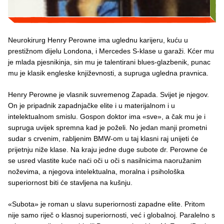
Neurokirurg Henry Perowne ima uglednu karijeru, kuću u
prestižnom dijelu Londona, i Mercedes S-klase u garaži. Kćer mu
je mlada pjesnikinja, sin mu je talentirani blues-glazbenik, punac
mu je klasik engleske književnosti, a supruga ugledna pravnica.
Henry Perowne je vlasnik suvremenog Zapada. Svijet je njegov.
On je pripadnik zapadnjačke elite i u materijalnom i u
intelektualnom smislu. Gospon doktor ima «sve», a čak mu je i
supruga uvijek spremna kad je poželi. No jedan manji prometni
sudar s crvenim, rabljenim BMW-om u taj klasni raj unijeti će
prijetnju niže klase. Na kraju jedne duge subote dr. Perowne će
se usred vlastite kuće naći oči u oči s nasilnicima naoružanim
noževima, a njegova intelektualna, moralna i psihološka
superiornost biti će stavljena na kušnju.
«Subota» je roman u slavu superiornosti zapadne elite. Pritom
nije samo riječ o klasnoj superiornosti, već i globalnoj. Paralelno s