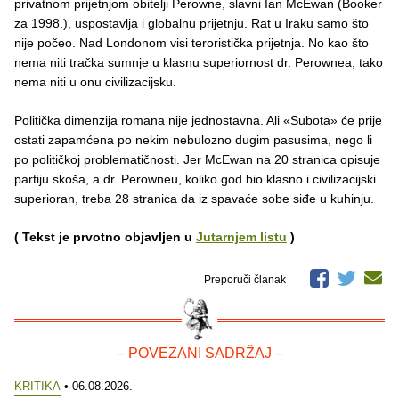
privatnom prijetnjom obitelji Perowne, slavni Ian McEwan (Booker
za 1998.), uspostavlja i globalnu prijetnju. Rat u Iraku samo što
nije počeo. Nad Londonom visi teroristička prijetnja. No kao što
nema niti tračka sumnje u klasnu superiornost dr. Perownea, tako
nema niti u onu civilizacijsku.
Politička dimenzija romana nije jednostavna. Ali «Subota» će prije
ostati zapamćena po nekim nebulozno dugim pasusima, nego li
po političkoj problematičnosti. Jer McEwan na 20 stranica opisuje
partiju skoša, a dr. Perowneu, koliko god bio klasno i civilizacijski
superioran, treba 28 stranica da iz spavaće sobe siđe u kuhinju.
( Tekst je prvotno objavljen u
Jutarnjem listu
)
Preporuči članak
– POVEZANI SADRŽAJ –
KRITIKA
• 06.08.2026.