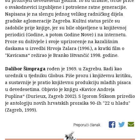
su proživjeli devedesetih godina. To su urbane, tvrde priče
o svakodnevici izgubljene i potrošene ratne generacijie.
Napisana je na slengu jednog velikog radničkog dijela
gradske aglomeracije Zagreba. Kultni status priče su
zadobile prije knjige, jer su bile objavljene u književnoj
periodici (Godine, a potom Godine Nove) i na internetu.
Proze su doživjele i svoje uprizorenje na kazališnim
daskama u izvedbi Hrvoja Zalara (1996.), a kratki film o
"Kavicama“ režirao je Branko Ištvančić 1998. godine.
Dalibor Šimpraga
rođen je 1969. u Zagrebu. Radi kao
urednik u tjedniku Globus. Piše prozu i književnu kritiku,
a sustavnije je pratio književnu produkciju mlađih pisaca
u devedesetima. Objavio je knjigu «Kavice Andreja
Puplina“ (Durieux, Zagreb 2002). S Igorom Štiksom priredio
je antologiju novih hrvatskih prozaika 90-ih "22 u hladu"
(Zagreb, 1999).
Preporuči članak