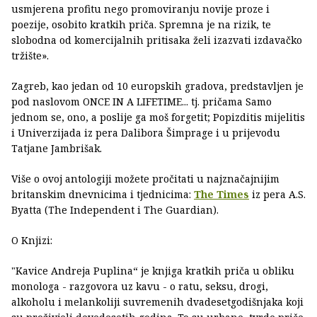
usmjerena profitu nego promoviranju novije proze i
poezije, osobito kratkih priča. Spremna je na rizik, te
slobodna od komercijalnih pritisaka želi izazvati izdavačko
tržište».
Zagreb, kao jedan od 10 europskih gradova, predstavljen je
pod naslovom ONCE IN A LIFETIME... tj. pričama Samo
jednom se, ono, a poslije ga moš forgetit; Popizditis mijelitis
i Univerzijada iz pera Dalibora Šimprage i u prijevodu
Tatjane Jambrišak.
Više o ovoj antologiji možete pročitati u najznačajnijim
britanskim dnevnicima i tjednicima:
The Times
iz pera A.S.
Byatta (The Independent i The Guardian).
O Knjizi:
"Kavice Andreja Puplina“ je knjiga kratkih priča u obliku
monologa - razgovora uz kavu - o ratu, seksu, drogi,
alkoholu i melankoliji suvremenih dvadesetgodišnjaka koji