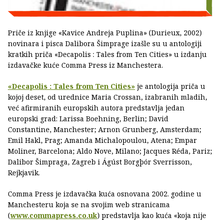
Priče iz knjige «Kavice Andreja Puplina» (Durieux, 2002)
novinara i pisca Dalibora Šimprage izašle su u antologiji
kratkih priča «Decapolis : Tales from Ten Cities» u izdanju
izdavačke kuće Comma Press iz Manchestera.
«Decapolis : Tales from Ten Cities»
je antologija priča u
kojoj deset, od urednice Maria Crossan, izabranih mladih,
već afirmiranih europskih autora predstavlja jedan
europski grad: Larissa Boehning, Berlin; David
Constantine, Manchester; Arnon Grunberg, Amsterdam;
Emil Hakl, Prag; Amanda Michalopoulou, Atena; Empar
Moliner, Barcelona; Aldo Nove, Milano; Jacques Réda, Pariz;
Dalibor Šimpraga, Zagreb i Ágúst Borgþór Sverrisson,
Rejkjavik.
Comma Press je izdavačka kuća osnovana 2002. godine u
Manchesteru koja se na svojim web stranicama
(
www.commapress.co.uk
) predstavlja kao kuća «koja nije