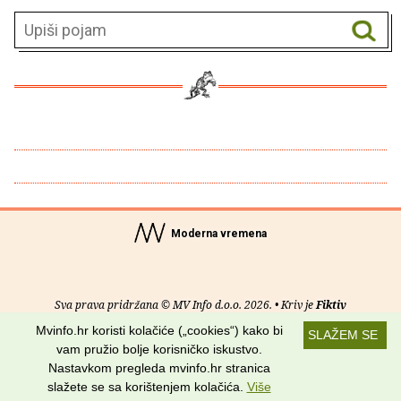
Moderna vremena
Sva prava pridržana © MV Info d.o.o. 2026. • Kriv je
Fiktiv
Mvinfo.hr koristi kolačiće („cookies“) kako bi
SLAŽEM SE
O nama
•
Pomoć
•
Uvjeti korištenja
•
RSS kanali
vam pružio bolje korisničko iskustvo.
Nastavkom pregleda mvinfo.hr stranica
Potraži nas na:
slažete se sa korištenjem kolačića.
Više