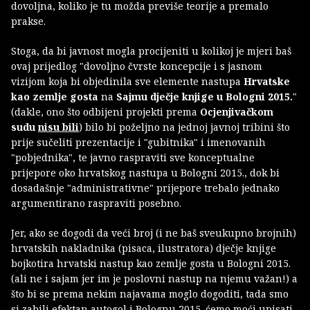
dovoljna, koliko je tu možda previše teorije a premalo
prakse.
Stoga, da bi javnost mogla procijeniti u kolikoj je mjeri baš
ovaj prijedlog "dovoljno čvrste koncepcije i s jasnom
vizijom koja bi objedinila sve elemente nastupa
Hrvatske
kao zemlje gosta
na
Sajmu dječje knjige u Bologni 2015.
"
(dakle, ono što odbijeni projekti prema
Ocjenjivačkom
sudu
nisu bili
) bilo bi poželjno na jednoj javnoj tribini što
prije sučeliti prezentacije i "gubitnika" i imenovanih
"pobjednika", te javno raspraviti sve konceptualne
prijepore oko hrvatskog nastupa u Bologni 2015., dok bi
dosadašnje "administrativne" prijepore trebalo jednako
argumentirano raspraviti posebno.
Jer, ako se dogodi da veći broj (i ne baš sveukupno brojnih)
hrvatskih nakladnika (pisaca, ilustratora) dječje knjige
bojkotira hrvatski nastup kao zemlje gosta u Bologni 2015.
(ali ne i sajam jer im je poslovni nastup na njemu važan!) a
što bi se prema nekim najavama moglo dogoditi, tada smo
si zabili efektan autogol i Bolognu 2015. ćemo moći upisati