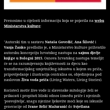
Prenosimo u cijelosti informaciju koja se pojavila na
webu
Ministarstva kulture
:
"Autorski tim u sastavu
Nataša Govedić
,
Ana Šilović
i
Vanja Žanko
predložio je, a Ministarstvo kulture prihvatilo
autorsku koncepciju hrvatskog nastupa na
sajmu dječje
knjige u Bologni 2015.
Osnova hrvatskog nastupa temeljit
će se na razumijevanju književnosti za djecu kao
transformacijskog umjetničkog iskustva u kojem su priča,
pripovijedanje i ilustracija centralna os, objedinjena pod
naslovom
Živa voda priča
(Living Waters, Living Stories).
Koristeći motiv žive vode iz slavenske mitologije želi se
prikazati i propitati bliski odnos između priče i njezinih
'posvojitelja', snagu njezine ljekovite moći koje su iskusile
generacije od
Ivane Brlić Mažuranić
do
Svjetlana