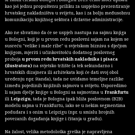
kao još jednu propuštenu priliku za uspješno prezentiranje
hrvatskog nakladništva u svijetu, kao i za bolju međusobnu
komunikaciju knjižnog sektora i državne administracije.
Ako ne shvatimo da će se uspjeh nastupa na sajmu knjiga
u Bologni, koji je u prvom redu poslovni sajam na kojem se
susreću "velike i male ribe" u svjetskom biznisu s dječjom
knjigom, mjeriti i učinkovitošću dodatnog poslovnog
proboja
u prvom redu hrvatskih nakladnika i pisaca
(ilustratora)
na svjetsko tržište (a tek sekundarno i
hrvatskih dizajnera ili arhitekata koji će dati svoj obol
uređenju npr. štanda), tada ne uviđamo temeljne razlike
između pojedinih knjižnih sajmova u svijetu. Usporedimo
li sajam dječje knjige u Bologni sa sajmovima u
Frankfurtu
ili
Leipzigu
, tada je Bologna ipak bliža poslovnom (B2B)
modelu sajma u Frankfurtu, iako se u nekim segmentima
podudara i s onim u Leipzigu (npr. u smislu brojnih
povezanih događanja knjige i čitanja u gradu).
Na žalost, velika metodološka greška je napravljena