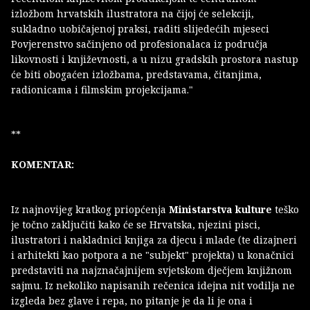
izložbom hrvatskih ilustratora na čijoj će selekciji,
sukladno uobičajenoj praksi, raditi slijedećih mjeseci
Povjerenstvo sačinjeno od profesionalaca iz područja
likovnosti i književnosti, a u nizu gradskih prostora nastup
će biti obogaćen izložbama, predstavama, čitanjima,
radionicama i filmskim projekcijama."
**
KOMENTAR:
Iz najnovijeg kratkog priopćenja
Ministarstva kulture
teško
je točno zaključiti kako će se Hrvatska, njezini pisci,
ilustratori i nakladnici knjiga za djecu i mlade (te dizajneri
i arhitekti kao potpora a ne "subjekt" projekta) u konačnici
predstaviti na najznačajnijem svjetskom dječjem knjižnom
sajmu. Iz nekoliko napisanih rečenica idejna nit vodilja ne
izgleda bez glave i repa, no pitanje je da li je ona i