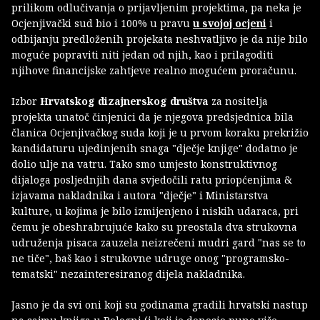
prilikom odlučivanja o prijavljenim projektima, pa neka je
Ocjenjivački sud bio i 100% u pravu
u svojoj ocjeni
i
odbijanju predloženih projekata neshvatljivo je da nije bilo
moguće popraviti niti jedan od njih, kao i prilagoditi
njihove financijske zahtjeve realno mogućem proračunu.
Izbor
Hrvatskog dizajnerskog društva
za nositelja
projekta unatoč činjenici da je njegova predsjednica bila
članica Ocjenjivačkog suda koji je u prvom koraku prekrižio
kandidaturu ujedinjenih snaga "dječje knjige" dodatno je
dolio ulje na vatru. Tako smo umjesto konstruktivnog
dijaloga posljednjih dana svjedočili ratu priopćenjima &
izjavama nakladnika i autora "dječje" i Ministarstva
kulture, u kojima je bilo izmijenjeno i niskih udaraca, pri
čemu je obeshrabrujuće kako su preostala dva strukovna
udruženja pisaca zauzela neizrečeni mudri gard "nas se to
ne tiče", baš kao i strukovne udruge onog "programsko-
tematski" nezainteresiranog dijela nakladnika.
Jasno je da svi oni koji su godinama gradili hrvatski nastup