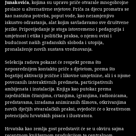
Junakovića
, kojima su upravo priče otvarale mnogobrojne
prolaze u alternativne svjetove. Priča za djecu promatra se
kao nasušna potreba, poput vode, kao nezamjenjivo
iskustvo odrastanja, alat kojim savladavamo sve društvene
jezike. Pripovijedanje je stoga istovremeno i pedagogija i
umjetnost i etika i politička praksa, o njemu ovisi i
budućnost naših građanskih sloboda i utopija,
pronalaženje novih sustava vrednovanja.
Selekcija radova pokazat će respekt prema što
neposrednijem kontaktu priče s djetetom, prema što
bogatijoj aktivaciji jezične i likovne umjetnine, ali i s njome
povezanih interaktivnih predmeta, participativnih
ambijenata i instalacija. Knjiga kao putokaz prema
zajedničkim čitanjima, crtanjima, igranjima, radionicama,
predstavama, izradama animiranih filmova, otkrivanjima
novih dječjih stvaralačkih praksi, svjedočit će o kreativnom
potencijalu hrvatskih pisaca i ilustratora.
Hrvatska kao zemlja gost predstavit će se u okviru sajma
recentnom književnom produkcijom te centralnom