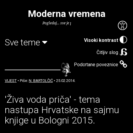
Moderna vremena
Pogledaj... sve je puno knjiga.
Sve teme
Visoki kontrast
Čitljiv slog
Podcrtane poveznice
VIJEST
• Piše:
N. BARTOLČIĆ
• 25.02.2014.
'Živa voda priča' - tema
nastupa Hrvatske na sajmu
knjige u Bologni 2015.