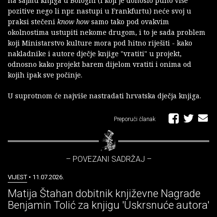
na sajmu knjiga u Bologni (i koji je donosio puno više
pozitive nego li npr. nastupi u Frankfurtu) neće svoj u
praksi stečeni
know how
samo tako pod ovakvim
okolnostima ustupiti nekome drugom, i to je sada problem
koji Ministarstvo kulture mora pod hitno riješiti - kako
nakladnike i autore dječje knjige "vratiti" u projekt,
odnosno kako projekt barem dijelom vratiti i onima od
kojih ipak sve počinje.
U suprotnom će najviše nastradati hrvatska dječja knjiga.
Preporuči članak
– POVEZANI SADRŽAJ –
VIJEST
• 11.07.2026.
Matija Štahan dobitnik književne Nagrade
Benjamin Tolić za knjigu 'Uskrsnuće autora'