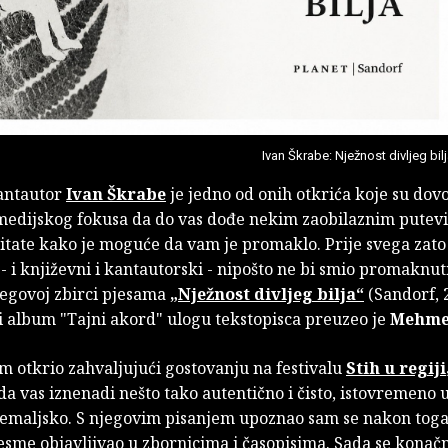
Ivan Škrabe: Nježnost divljeg bil
antautor
Ivan Škrabe
je jedno od onih otkrića koje su dov
medijskog fokusa da do vas dođe nekim zaobilaznim putevi
pitate kako je moguće da vam je promaklo. Prije svega zato
- i književni i kantautorski - nipošto ne bi smio promaknuti
jegovoj zbirci pjesama
„Nježnost divljeg bilja“
(Sandorf, 2
i album "Tajni akord" ulogu tekstopisca preuzeo je
Mehme
m otkrio zahvaljujući gostovanju na festivalu
Stih u regiji
a vas iznenadi nešto tako autentično i čisto, istovremeno
 zemaljsko. S njegovim pisanjem upoznao sam se nakon toga
esme objavljivao u zbornicima i časopisima. Sada se konač