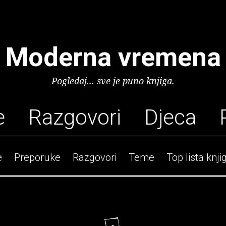
Moderna vremena
Pogledaj... sve je puno knjiga.
e
Razgovori
Djeca
e
Preporuke
Razgovori
Teme
Top lista knji