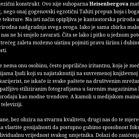
jezični konstrukt. Ovo nije suhoparna
Heisenbergova
mat
, nego onaj gogenovski egzotični Tahiti prepun boja i bog
 teksture. Na isti način opipljiva je kantautorska priroda a
prirodna nadgradnja svega ovoga. Iako je sama zbirka malo
 nas ne bi smjelo zavarati. Čita se lako i pitko u jednom pote
 trećeg zaleta možemo uistinu pojmiti pravu širinu i dubin
ti.
e nema onu osobinu, često poprilično iritantnu, koja je me
ama ljudi koji su najistaknutiji na suvremenoj književnoj 
 karijerist, ne iskače iz svake paštete na društvenim mreža
pažljivo stiliziranim fotografijama u šarenim magazinima 
prodaju kao modne trendove. A kamoli u medijskom main
televiziji.
ane, bez obzira na stvarnu kvalitetu, drugi nas do te mjere
a vlastite genijalnosti da postupno gubimo sposobnost fok
dividualnu vrijednost svakog umjetnika. Dolazi do zasićenja