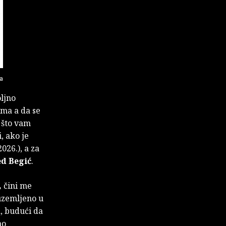
ja
oljno
ma a da se
 što vam
, ako je
026.), a za
d Begić
.
,
čini me
 uzemljeno u
, budući da
no