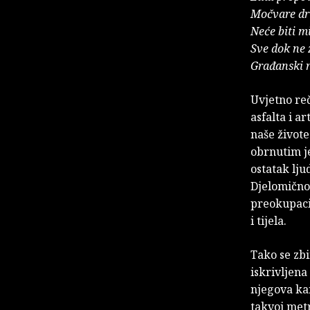
Močvare dr
Neće biti m
Sve dok ne
Građanski 
Uvjetno re
asfalta i a
naše živote
obrnutim je
ostatak lju
Djelomično 
preokupacij
i tijela.
Tako se zbi
iskrivljena 
njegova kan
takvoj metr