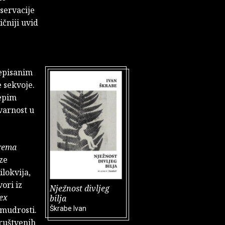
servacije
čniji uvid
nepisanim
e sekvoje.
jepim
varnost u
prema
ze
ilokvija,
ori iz
Nježnost divljeg
ex
bilja
 mudrosti.
Škrabe Ivan
ruštvenih