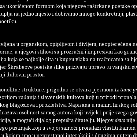
sa ukoričenom formom koja njegove raštrkane poetske op
uplja na jedno mjesto i dobivamo mnogo konkretniji, plasti
poetiku.
tvljena u organskom, opipljivom i divljem, neopterećena 
orme, a njegovi stihovi su prozračni i impresivni kao gran
ija koja se najbolje čita u kupeu vlaka na tračnicama sa li
er Škrabeove poetske slike prizivaju upravo tu vanjsku st
ji duhovni prostor.
monolitne strukture, prigodno se otvara pjesmom
Iz tame 
egorijom rađanja i slavenskih kultova koji u prirodi pronala
kog blagoslova i prokletstva. Napisana u maniri lirskog sol
ražava osobnost samog autora koji uvijek i prije svega gov
zicije, a mogući dijalog prepušta čitatelju. Njegov
deus
nije
nego pustinjak koji u svojoj samoći pronalazi vlastiti kamen
u kojem smo u neprestanoj interakciji s drugima putem d