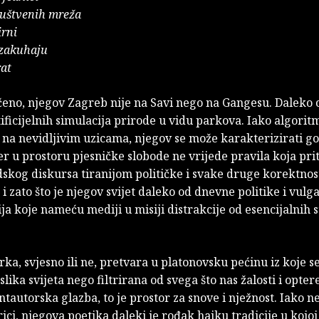
uštvenih mreža
irni
 zakuhaju
rat
čeno, njegov Zagreb nije na Savi nego na Gangesu. Daleko 
rtificijelnih simulacija prirode u vidu parkova. Iako algorit
 na nevidljivim uzicama, njegov se može karakterizirati g
r u prostoru pjesničke slobode ne vrijede pravila koja pri
dskog diskursa tiranijom političke i svake druge korektnost
i zato što je njegov svijet daleko od dnevne politike i vulg
a koje nameću mediji u misiji distrakcije od esencijalnih 
rka, svjesno ili ne, pretvara u platonovsku pećinu iz koje se
slika svijeta nego filtrirana od svega što nas žalosti i opter
tautorska glazba, to je prostor za snove i nježnost. Iako n
ici, njegova poetika daleki je rođak haiku tradicije u kojoj