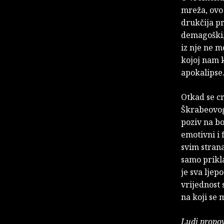
mreža, ovo 
drukčija pr
demagoški, 
iz nje ne m
kojoj nam k
apokalipse
Otkad se cr
Škrabeovog
poziv na bo
emotivni i 
svim strana
samo prikla
je sva ljep
vrijednost 
na koji se 
Ludi propov