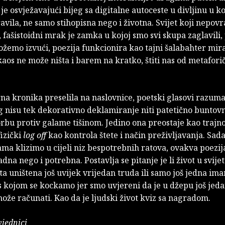
je osvježavajući bijeg sa digitalne autoceste u divljinu u ko
avila, ne samo stihopisna nego i životna. Svijet koji nepovr
fašistoidni mrak je zamka u kojoj smo svi skupa zaglavili,
ožemo izvući, poezija funkcionira kao tajni šalabahter mira
aos ne može ništa i barem na kratko, štiti nas od metafori
.
na kronika preselila na naslovnice, poetski glasovi razum
 nisu tek dekorativno deklamiranje niti patetično buntovn
rbu protiv galame tišinom. Jedino ona preostaje kao trajno
fizički
log off
kao kontrola štete i način preživljavanja. Sad
ma klizimo u cijeli niz bespotrebnih ratova, ovakva poezij
dna nego i potrebna. Postavlja se pitanje je li život u svij
ota uništena još uvijek vrijedan truda ili samo još jedna im
s kojom se kockamo jer smo uvjereni da je u džepu još jed
može računati. Kao da je ljudski život kviz sa nagradom.
jednici