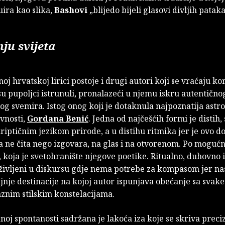
uira kao slika,
Bashovi
„blijedo bijeli glasovi divljih pataka
ju svijeta
j hrvatskoj lirici postoje i drugi autori koji se vraćaju ko
i su pupoljci istrunuli, pronalazeći u njemu iskru autentičnog
g svemira. Istog onog koji je dotaknula najpoznatija astr
vnosti,
Gordana Benić
. Jedna od najčešćih formi je distih,
kriptičnim jezikom prirode, a u distihu ritmika jer je ovo do
a ne čita nego izgovara, na glas i na otvorenom. Po mogućn
 koja je svetohranište njegove poetike. Ritualno, duhovno 
oživljeni u diskursu gdje nema potrebe za kompasom jer nas
jnje destinacije na kojoj autor ispunjava obećanje sa svake
aznim stilskim konstelacijama.
dnoj spontanosti sadržana je lakoća iza koje se skriva preci