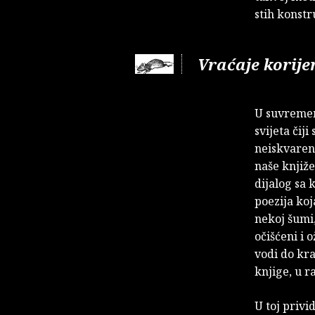
stih konstr
Vraćaje korijen
U suvremeno
svijeta čij
neiskvareno
naše knjiže
dijalog sa 
poezija koj
nekoj šumi,
očišćeni i 
vodi do kra
knjige, u r
U toj privi