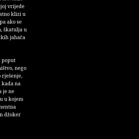
joj vrijede
atno klizi u
 pa ako se
, škatulja u
čkih jahača
a poput
ištvo, nego
 rješenje,
a kada na
a je ne
etu u kojem
anentna
an džoker