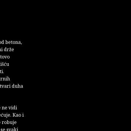
od betona,
mi drže
otovo
tišću
i.
arnih
stvari duha
 ne vidi
ećuje. Kao i
e robuje
 se svaki