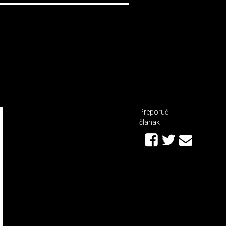
a
Preporuči
članak