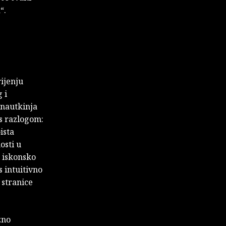
“.
rijenju
 i
onautkinja
 s razlogom:
ista
osti u
i iskonsko
 intuitivno
 stranice
zno