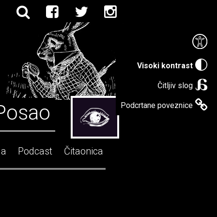
Visoki kontrast
Čitljiv slog
Posao
Podcrtane poveznice
ga
Podcast
Čitaonica