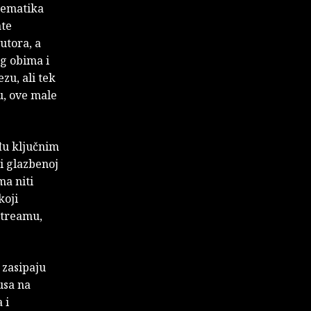
ematika
ate
utora, a
g obima i
zu, ali tek
u, ove male
đu ključnim
i glazbenoj
ma niti
koji
streamu,
 zasipaju
usa na
 i