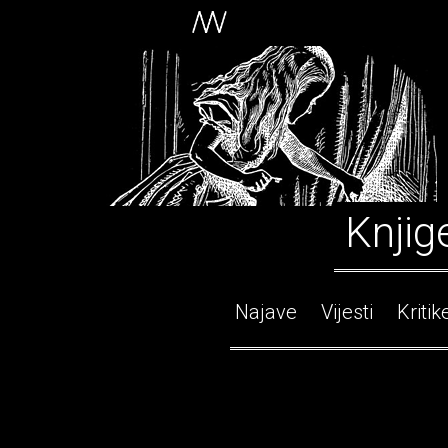
Knjig
Najave
Vijesti
Kritik