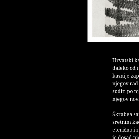
Hrvatski k
daleko od 
kasnije za
njegov rad 
suditi po n
njegov nov
Škrabea sa
sretnim kad
eterično i
je dosad pj