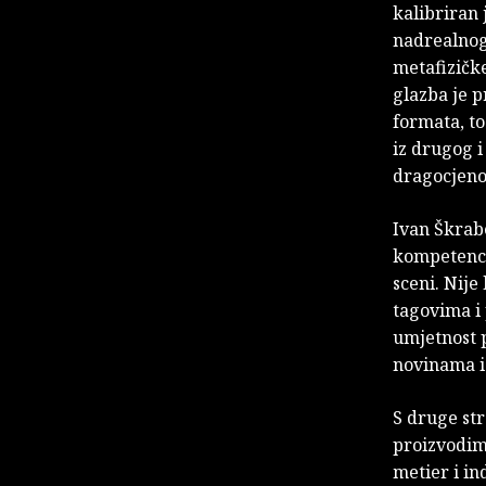
kalibriran 
nadrealnog
metafizičke
glazba je 
formata, to
iz drugog i
dragocjenos
Ivan Škrab
kompetencij
sceni. Nije
tagovima i 
umjetnost 
novinama i 
S druge str
proizvodim
metier i in