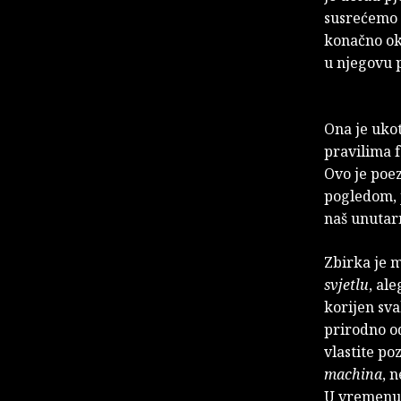
susrećemo 
konačno ok
u njegovu 
Ona je uko
pravilima f
Ovo je poez
pogledom, j
naš unutarn
Zbirka je 
svjetlu
, al
korijen sva
prirodno od
vlastite po
machina
, 
U vremenu 