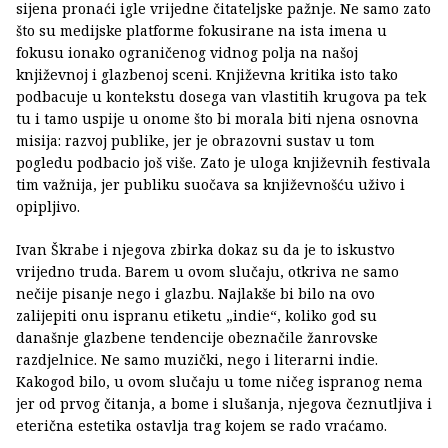
sijena pronaći igle vrijedne čitateljske pažnje. Ne samo zato
što su medijske platforme fokusirane na ista imena u
fokusu ionako ograničenog vidnog polja na našoj
književnoj i glazbenoj sceni. Književna kritika isto tako
podbacuje u kontekstu dosega van vlastitih krugova pa tek
tu i tamo uspije u onome što bi morala biti njena osnovna
misija: razvoj publike, jer je obrazovni sustav u tom
pogledu podbacio još više. Zato je uloga književnih festivala
tim važnija, jer publiku suočava sa književnošću uživo i
opipljivo.
Ivan Škrabe i njegova zbirka dokaz su da je to iskustvo
vrijedno truda. Barem u ovom slučaju, otkriva ne samo
nečije pisanje nego i glazbu. Najlakše bi bilo na ovo
zalijepiti onu ispranu etiketu „indie“, koliko god su
današnje glazbene tendencije obeznačile žanrovske
razdjelnice. Ne samo muzički, nego i literarni indie.
Kakogod bilo, u ovom slučaju u tome ničeg ispranog nema
jer od prvog čitanja, a bome i slušanja, njegova čeznutljiva i
eterična estetika ostavlja trag kojem se rado vraćamo.