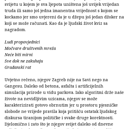
svijetu u kojem je sva ljepota uništena još uvijek vrijedan
truda ili samo još jedna imanentna vrijednost s kojom se
kockamo jer smo uvjereni da je u džepu još jedan džoker na
koji se može računati. Kao da je ljudski život kviz sa
nagradom.
Ludi propovjednici
Močvare društvenih mreža
Neće biti mirni
Sve dok ne zakuhaju
Građanski rat
Uvjetno rečeno, njegov Zagreb nije na Savi nego na
Gangesu. Daleko od betona, asfalta i artificijelnih
simulacija prirode u vidu parkova. Iako algoritmi drže naše
živote na nevidljivim uzicama, njegov se može
karakterizirati gotovo obrnutim jer u prostoru pjesničke
slobode ne vrijede pravila koja pritišću ostatak ljudskog
diskursa tiranijom političke i svake druge korektnosti.
Djelomično i zato što je njegov svijet daleko od dnevne