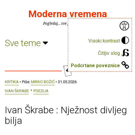
Moderna vremena
Pogledaj... sve je puno knjiga.
Sve teme
Visoki kontrast
Čitljiv slog
Podcrtane poveznice
KRITIKA
• Piše:
MIRKO BOŽIĆ
• 31.05.2026.
IVAN ŠKRABE
POEZIJA
Ivan Škrabe : Nježnost divljeg
bilja