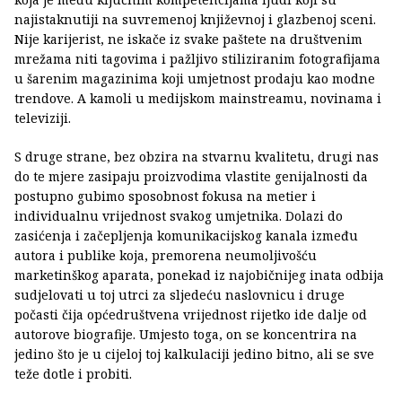
najistaknutiji na suvremenoj književnoj i glazbenoj sceni.
Nije karijerist, ne iskače iz svake paštete na društvenim
mrežama niti tagovima i pažljivo stiliziranim fotografijama
u šarenim magazinima koji umjetnost prodaju kao modne
trendove. A kamoli u medijskom mainstreamu, novinama i
televiziji.
S druge strane, bez obzira na stvarnu kvalitetu, drugi nas
do te mjere zasipaju proizvodima vlastite genijalnosti da
postupno gubimo sposobnost fokusa na metier i
individualnu vrijednost svakog umjetnika. Dolazi do
zasićenja i začepljenja komunikacijskog kanala između
autora i publike koja, premorena neumoljivošću
marketinškog aparata, ponekad iz najobičnijeg inata odbija
sudjelovati u toj utrci za sljedeću naslovnicu i druge
počasti čija općedruštvena vrijednost rijetko ide dalje od
autorove biografije. Umjesto toga, on se koncentrira na
jedino što je u cijeloj toj kalkulaciji jedino bitno, ali se sve
teže dotle i probiti.