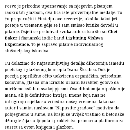
Posve je prirodno upoznavanje sa njegovim pisanjem
zaokružiti glazbom, dva lica iste proverbijalne medalje. To
ću preporučiti i čitatelju ove recenzije, ukoliko takvi još
postoje u vremenu gdje se i sam smisao kritike dovodi u
pitanje. Osjeti se prstohvat zvuka autora kao što su
Chet
Baker
i flamanski indie band
Lightning Vishwa
Experience
. To je zapravo pitanje individualnog
slušateljskog iskustva.
Tu dolazimo do najzanimljivijeg detalja: dihotomija između
poetskog i glazbenog koncepta Ivana Škrabea. Dok je
poezija poprilično očito uokvirena organičkim, prirodnim
kodovima, glazba ima izrazito urbani karakter, gotovo da
mirišemo asfalt u svakoj pjesmi. Ova dihotomija nipošto nije
mana, ali je definitivno intriga. Imena koja nas ne
intrigiraju rijetko su vrijedna našeg vremena. Iako nas
autor i samim naslovom "Napustite gradove" motivira da
pobjegnemo u šume, na kraju se uvijek vratimo u betonske
džungle čija su ljepota i prokletstvo primarna platforma za
susret sa ovom knjigom i glazbom.