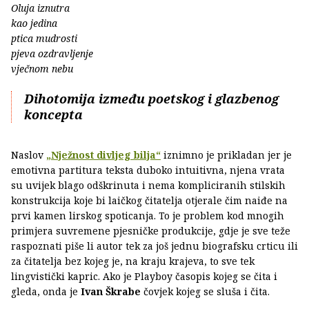
Oluja iznutra
kao jedina
ptica mudrosti
pjeva ozdravljenje
vječnom nebu
Dihotomija između poetskog i glazbenog
koncepta
Naslov
„Nježnost divljeg bilja“
iznimno je prikladan jer je
emotivna partitura teksta duboko intuitivna, njena vrata
su uvijek blago odškrinuta i nema kompliciranih stilskih
konstrukcija koje bi laičkog čitatelja otjerale čim naiđe na
prvi kamen lirskog spoticanja. To je problem kod mnogih
primjera suvremene pjesničke produkcije, gdje je sve teže
raspoznati piše li autor tek za još jednu biografsku crticu ili
za čitatelja bez kojeg je, na kraju krajeva, to sve tek
lingvistički kapric. Ako je Playboy časopis kojeg se čita i
gleda, onda je
Ivan Škrabe
čovjek kojeg se sluša i čita.