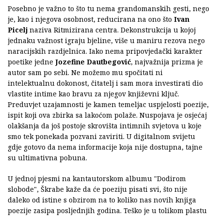
Posebno je važno to što tu nema grandomanskih gesti, nego
je, kao i njegova osobnost, reducirana na ono što
Ivan
Picelj
naziva Ritmizirana centra. Dekonstrukcija u kojoj
jednaku važnost igraju bjeline, više u maniru rezova nego
naracijskih razdjelnica. Iako nema pripovjedački karakter
poetike jedne
Jozefine Dautbegović
, najvažnija prizma je
autor sam po sebi. Ne možemo mu spočitati ni
intelektualnu dokonost, čitatelj i sam mora investirati dio
vlastite intime kao bravu za njegov književni ključ.
Preduvjet uzajamnosti je kamen temeljac uspjelosti poezije,
ispit koji ova zbirka sa lakoćom polaže. Nuspojava je osjećaj
olakšanja da još postoje skrovišta intimnih svjetova u koje
smo tek ponekada pozvani zaviriti. U digitalnom svijetu
gdje gotovo da nema informacije koja nije dostupna, tajne
su ultimativna pobuna.
U jednoj pjesmi na kantautorskom albumu "Dodirom
slobode", Škrabe kaže da će poeziju pisati svi, što nije
daleko od istine s obzirom na to koliko nas novih knjiga
poezije zasipa posljednjih godina. Teško je u tolikom plastu