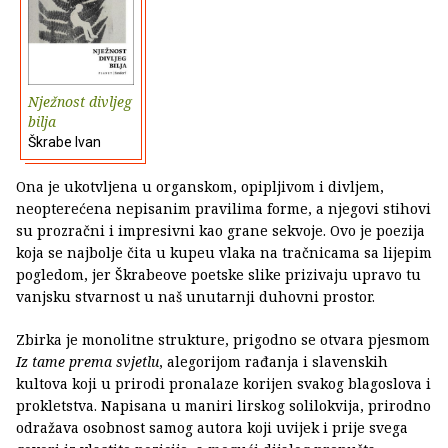
Nježnost divljeg
bilja
Škrabe Ivan
Ona je ukotvljena u organskom, opipljivom i divljem,
neopterećena nepisanim pravilima forme, a njegovi stihovi
su prozračni i impresivni kao grane sekvoje. Ovo je poezija
koja se najbolje čita u kupeu vlaka na tračnicama sa lijepim
pogledom, jer Škrabeove poetske slike prizivaju upravo tu
vanjsku stvarnost u naš unutarnji duhovni prostor.
Zbirka je monolitne strukture, prigodno se otvara pjesmom
Iz tame prema svjetlu
, alegorijom rađanja i slavenskih
kultova koji u prirodi pronalaze korijen svakog blagoslova i
prokletstva. Napisana u maniri lirskog solilokvija, prirodno
odražava osobnost samog autora koji uvijek i prije svega