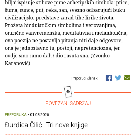
bilja' ispisuje stihove pune arhetipskih simbola: ptice,
šuma, sunce, put, reka, san, svesno odbacujući buku
civilizacijske predstave zarad tihe lirike života.
Prožeta hinduističkim simbolima i verovanjima,
onirično vanvremenska, meditativna i melanholična,
ova poezija ne postavlja pitanja niti daje odgovore,
ona je jednostavno tu, postoji, nepretenciozna, jer
ovdje smo samo dah / dio rasuta sna. (Zvonko
Karanović)
Preporuči članak
– POVEZANI SADRŽAJ –
PREPORUKA
• 01.08.2026.
Đurđica Čilić : Tri nove knjige