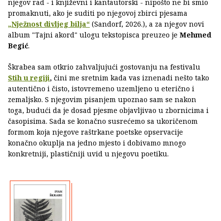
njegov rad - i književni i kantautorski - nipošto ne bi smio
promaknuti, ako je suditi po njegovoj zbirci pjesama
„Nježnost divljeg bilja“
(Sandorf, 2026.), a za njegov novi
album "Tajni akord" ulogu tekstopisca preuzeo je
Mehmed
Begić
.
Škrabea sam otkrio zahvaljujući gostovanju na festivalu
Stih u regiji
,
čini me sretnim kada vas iznenadi nešto tako
autentično i čisto, istovremeno uzemljeno u eterično i
zemaljsko. S njegovim pisanjem upoznao sam se nakon
toga, budući da je dosad pjesme objavljivao u zbornicima i
časopisima. Sada se konačno susrećemo sa ukoričenom
formom koja njegove raštrkane poetske opservacije
konačno okuplja na jedno mjesto i dobivamo mnogo
konkretniji, plastičniji uvid u njegovu poetiku.