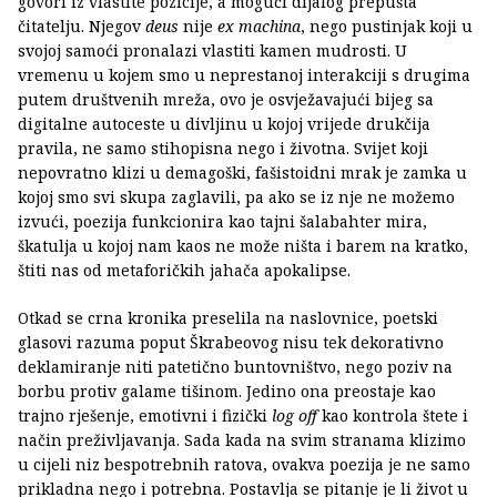
govori iz vlastite pozicije, a mogući dijalog prepušta
čitatelju. Njegov
deus
nije
ex machina
, nego pustinjak koji u
svojoj samoći pronalazi vlastiti kamen mudrosti. U
vremenu u kojem smo u neprestanoj interakciji s drugima
putem društvenih mreža, ovo je osvježavajući bijeg sa
digitalne autoceste u divljinu u kojoj vrijede drukčija
pravila, ne samo stihopisna nego i životna. Svijet koji
nepovratno klizi u demagoški, fašistoidni mrak je zamka u
kojoj smo svi skupa zaglavili, pa ako se iz nje ne možemo
izvući, poezija funkcionira kao tajni šalabahter mira,
škatulja u kojoj nam kaos ne može ništa i barem na kratko,
štiti nas od metaforičkih jahača apokalipse.
Otkad se crna kronika preselila na naslovnice, poetski
glasovi razuma poput Škrabeovog nisu tek dekorativno
deklamiranje niti patetično buntovništvo, nego poziv na
borbu protiv galame tišinom. Jedino ona preostaje kao
trajno rješenje, emotivni i fizički
log off
kao kontrola štete i
način preživljavanja. Sada kada na svim stranama klizimo
u cijeli niz bespotrebnih ratova, ovakva poezija je ne samo
prikladna nego i potrebna. Postavlja se pitanje je li život u