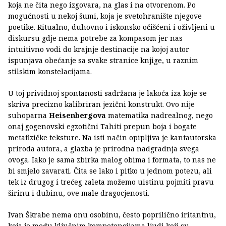
koja ne čita nego izgovara, na glas i na otvorenom. Po
mogućnosti u nekoj šumi, koja je svetohranište njegove
poetike. Ritualno, duhovno i iskonsko očišćeni i oživljeni u
diskursu gdje nema potrebe za kompasom jer nas
intuitivno vodi do krajnje destinacije na kojoj autor
ispunjava obećanje sa svake stranice knjige, u raznim
stilskim konstelacijama.
U toj prividnoj spontanosti sadržana je lakoća iza koje se
skriva precizno kalibriran jezični konstrukt. Ovo nije
suhoparna
Heisenbergova
matematika nadrealnog, nego
onaj gogenovski egzotični Tahiti prepun boja i bogate
metafizičke teksture. Na isti način opipljiva je kantautorska
priroda autora, a glazba je prirodna nadgradnja svega
ovoga. Iako je sama zbirka malog obima i formata, to nas ne
bi smjelo zavarati. Čita se lako i pitko u jednom potezu, ali
tek iz drugog i trećeg zaleta možemo uistinu pojmiti pravu
širinu i dubinu, ove male dragocjenosti.
Ivan Škrabe nema onu osobinu, često poprilično iritantnu,
koja je među ključnim kompetencijama ljudi koji su