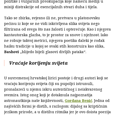
politike i vulgarnih preokupacija koje nameću mediji u
misiji distrakcije od esencijalnih stvari duha i tijela.
Tako se zbirka, svjesno ili ne, pretvara u platonovsku
pećinu iz koje se ne vidi iskrivljena slika svijeta nego
filtrirana od svega što nas žalosti i opterećuje. Kao i njegova
kantautorska glazba, to je prostor za snove i nježnost. Iako
ne robuje takvoj metrici, njegova poetika daleki je rođak
haiku tradicije u kojoj se svaki stih konstruira kao slika,
Bashovi
„blijedo bijeli glasovi divljih pataka“.
Vraćaje korijenju svijeta
U suvremenoj hrvatskoj lirici postoje i drugi autori koji se
vraćaju korijenju svijeta čiji su pupoljci istrunuli,
pronalazeći u njemu iskru autentičnog i neiskvarenog
svemira. Istog onog koji je dotaknula najpoznatija
astronautkinja naše književnosti,
Gordana Benić
. Jedna od
najčešćih formi je distih, s razlogom: dijalog sa kriptičnim
jezikom prirode, a u distihu ritmika jer je ovo doista poezija